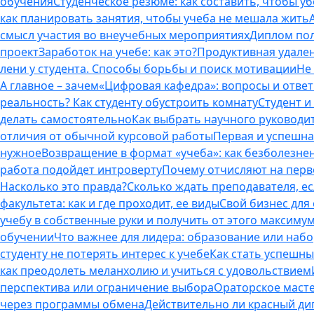
обучения
Студенческое резюме: как составить, чтобы у
как планировать занятия, чтобы учеба не мешала жить
смысл участия во внеучебных мероприятиях
Диплом пол
проект
Заработок на учебе: как это?
Продуктивная удален
лени у студента. Способы борьбы и поиск мотивации
Не
А главное – зачем
«Цифровая кафедра»: вопросы и отве
реальность? Как студенту обустроить комнату
Студент и 
делать самостоятельно
Как выбрать научного руководит
отличия от обычной курсовой работы
Первая и успешна
нужное
Возвращение в формат «учеба»: как безболезне
работа подойдет интроверту
Почему отчисляют на перво
Насколько это правда?
Сколько ждать преподавателя, есл
факультета: как и где проходит, ее виды
Свой бизнес для 
учебу в собственные руки и получить от этого максиму
обучении
Что важнее для лидера: образование или наб
студенту не потерять интерес к учебе
Как стать успешны
как преодолеть меланхолию и учиться с удовольствием
перспектива или ограничение выбора
Ораторское масте
через программы обмена
Действительно ли красный дип