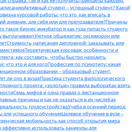
ая справка. Где и как ее получить
Принципы кайдзен:
 написанию
Активный студент – успешный студент? Какой
овизна курсовой работы: что это, как вписать в
ий дневник: для себя или для преподавателя?
Причины
то такое бизнес-инкубатор и как туда попасть студенту.
му выплачивают
Уютное общежитие: оксюморон или
лет
Стоимость написания дипломной: заказывать или
овместимое
Теоретическая курсовая: особенности и
пекта: как составить, чтобы быстро находить
: что это и для кого
Профессия по психотипу: какая
танционном образовании – образцовый студент.
ет ли оно в вузах
Практика студента филологического
ипломного проекта: «золотые» правила выбора
Как взять
нности
Семь мифов и одна правда о дистанционном
лавные причины и как не оказаться в их числе
Как
 реальность трудоустройства
Учеба в осенний период:
ты для успешного обучения
Целевое обучение в вузе –
уденческая мобильность как способ открытия мира
о эффективно использовать каникулы для