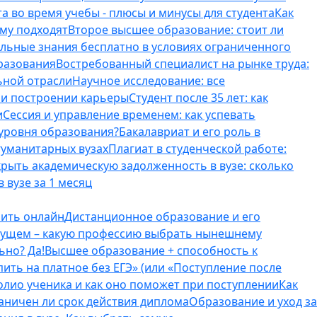
а во время учебы - плюсы и минусы для студента
Как
ому подходят
Второе высшее образование: стоит ли
ельные знания бесплатно в условиях ограниченного
разования
Востребованный специалист на рынке труда:
ьной отрасли
Научное исследование: все
и и построении карьеры
Студент после 35 лет: как
и
Сессия и управление временем: как успевать
 уровня образования?
Бакалавриат и его роль в
гуманитарных вузах
Плагиат в студенческой работе:
крыть академическую задолженность в вузе: сколько
 вузе за 1 месяц
оить онлайн
Дистанционное образование и его
удущем – какую профессию выбрать нынешнему
ьно? Да!
Высшее образование + способность к
пить на платное без ЕГЭ» (или «Поступление после
олио ученика и как оно поможет при поступлении
Как
аничен ли срок действия диплома
Образование и уход за