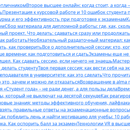
 отличником
Второе высшее онлайн: когда стоит, а когда 
ь
Презентация к курсовой работе и 10 ошибок студента
рма и его эффективность при подготовке к экзаменам
К
ом
Сбор материала для дипломной работы: где, как, скол
ый проект. Что делать: сдаваться сразу или продолжат
как работать
Необязательный раздаточный материал: ка
ть, как проверить
Все о дополнительной сессии: кто, ког
е времени: как подготовиться и сдать
Экзамены еще не 
ишел. Как сдавать сессию, если ничего не знаешь
Мастерс
 делать студенту
Твоя первая сессия: как вести себя на э
еподавателя в университете: как это сделать
Что прочита
это, зачем и можно ли отказаться
Возвращение в alma m
 «Студент года» – не ради денег, а для пользы дела
Врем
ты, который не выключат на десятой секунде
Как реагиро
 новые знания: методы эффективного обучения, лайфхак
 взять правильные ответы на экзаменационные вопросы
Как победить лень и найти мотивацию для учебы: 10 раб
нка. Как оспорить балл за экзамен
Технологии VR в высш