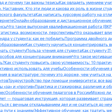
ад и почему так важны тезисы
Как овладеть умением учи
 Наставник. Кто эти люди и какова их роль в жизни студ
еского факультета
Как написать курсовую работу на отл
тернете
Онлайн-образование и дистанционное обучение:
ансы
Что такое выпускная квалификационная работа (ВКР
татистика, возможности, перспективы
Что оказывает вли
ндра у студента: как ее победить
Программа двойного дип
 образовании
Как студенту научиться концентрировать 
нать студенту
Польза чтения для студента
Как студенту I
способов для концентрации внимания
Что такое мотиваци
ть?
Как студенту повысить свою успеваемость: 10 практи
ективно использовать для учебы
Особенности обучения в
ния в магистратуре: почему это дороже, чем учиться на
нтов
Трудоустройство при помощи университета: все ва
 «за» и «против»
Практика и стажировка: различия и о
нес
Особенности обучения педагогов в России
Можно ли 
0 лет — пошаговая инструкция, которая развеивает страх
оться с вечным откладыванием дел и не скатиться до не
на пути к знаниям
Эффективное обучение: как тратить м