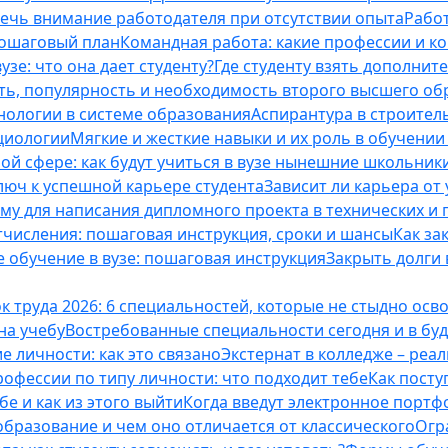
лечь внимание работодателя при отсутствии опыта
Работ
пошаговый план
Командная работа: какие профессии и к
зе: что она дает студенту?
Где студенту взять дополнит
ть, популярность и необходимость второго высшего об
ологии в системе образования
Аспирантура в строител
оциологии
Мягкие и жесткие навыки и их роль в обучени
ой сфере: как будут учиться в вузе нынешние школьник
люч к успешной карьере студента
Зависит ли карьера от
ему для написания дипломного проекта в технических и 
отчисления: пошаговая инструкция, сроки и шансы
Как за
 обучение в вузе: пошаговая инструкция
Закрыть долги в
к труда 2026: 6 специальностей, которые не стыдно осв
 на учебу
Востребованные специальности сегодня и в б
 личности: как это связано
Экстернат в колледже – реал
офессии по типу личности: что подходит тебе
Как посту
е и как из этого выйти
Когда введут электронное портф
бразование и чем оно отличается от классического
Огр