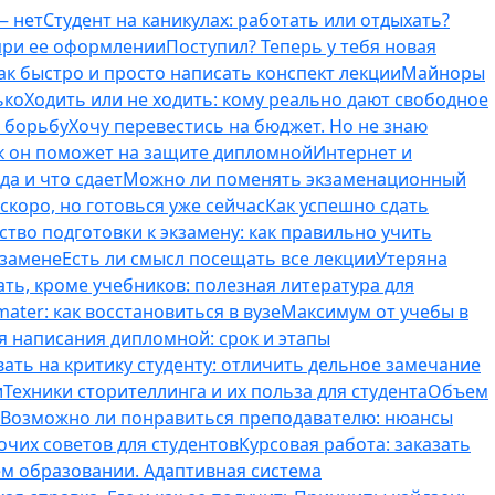
— нет
Студент на каникулах: работать или отдыхать?
 при ее оформлении
Поступил? Теперь у тебя новая
ак быстро и просто написать конспект лекции
Майноры
ько
Ходить или не ходить: кому реально дают свободное
ь борьбу
Хочу перевестись на бюджет. Но не знаю
к он поможет на защите дипломной
Интернет и
да и что сдает
Можно ли поменять экзаменационный
скоро, но готовься уже сейчас
Как успешно сдать
тво подготовки к экзамену: как правильно учить
кзамене
Есть ли смысл посещать все лекции
Утеряна
ть, кроме учебников: полезная литература для
ater: как восстановиться в вузе
Максимум от учебы в
я написания дипломной: срок и этапы
вать на критику студенту: отличить дельное замечание
и
Техники сторителлинга и их польза для студента
Объем
Возможно ли понравиться преподавателю: нюансы
очих советов для студентов
Курсовая работа: заказать
ем образовании. Адаптивная система