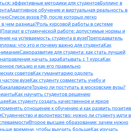
ться: эффективные методики для студентов
Буллинг в
ента
Адаптивное обучение и виртуальная реальность в
ично
Список вузов РФ, после которых легко
 в чем разница?
Роль курсовой работы в системе
)
Плагиат в студенческой работе: допустимые нормы и
яние на успеваемость студента в вузе
Преподаватель
лома: что это и почему важно для студента
Как
внимание
Саморазвитие для студента: как стать лучшей
T-направления начать зарабатывать с 1 курса
Как
онное письмо и как его правильно
ческих советов
Как гуманитарию одолеть
 частом вузе
Как студенту совместить учебу и
 бакалавриате
Трудно ли поступать в московские вузы?
рианты
Как научить студентов решению
бщее
Как студенту создать качественное и яркое
поменять отношение к обучению и как развить позитив
и
Студенчество и волонтерство: нужно ли cтуденту идти в
успеваемости
Второе высшее образование: зачем нужно
еньше времени, чтобы выучить больше
Как изучать