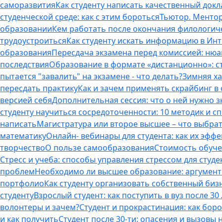
саморазвития
Как студенту написать качественный докл
студенческой среде: как с этим бороться
Тьютор. Ментор.
образовании
Кем работать после окончания филологич
трудоустроиться
Как студенту искать информацию в Ин
образования
Пересдача экзамена перед комиссией: ню
последствия
Образование в формате «дистанционно»: с
пытается "завалить" на экзамене - что делать?
Зимняя ха
пересдать практику
Как и зачем применять скрайбинг в
версией себя
Дополнительная сессия: что о ней нужно з
студенту научиться сосредоточенности: 10 методик и 
написать
Магистратура или второе высшее – что выбра
математику
Онлайн- вебинары для студента: как их эфф
творчество
О пользе самообразования
Стоимость обуче
Стресс и учеба: способы управления стрессом для студе
проблем
Необходимо ли высшее образование: аргументы
портфолио
Как студенту организовать собственный биз
студенту
Взрослый студент: как поступить в вуз после 3
волонтеры и зачем?
Студент и прокрастинация: как бор
и как получить
Студент после 30-ти: опасения и вызовы 