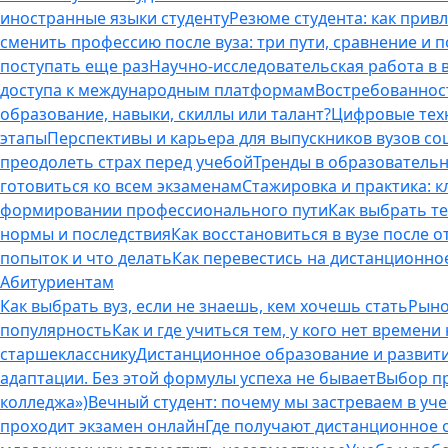
иностранные языки студенту
Резюме студента: как прив
сменить профессию после вуза: три пути, сравнение и 
поступать еще раз
Научно-исследовательская работа в ву
доступа к международным платформам
Востребованнос
образование, навыки, скиллы или талант?
Цифровые техн
этапы
Перспективы и карьера для выпускников вузов с
преодолеть страх перед учебой
Тренды в образовательн
готовиться ко всем экзаменам
Стажировка и практика: к
формировании профессионального пути
Как выбрать т
нормы и последствия
Как восстановиться в вузе после 
попыток и что делать
Как перевестись на дистанционное
Абитуриентам
Как выбрать вуз, если не знаешь, кем хочешь стать
Рыно
популярность
Как и где учиться тем, у кого нет времени
старшекласснику
Дистанционное образование и развитие
адаптации. Без этой формулы успеха не бывает
Выбор пр
колледжа»)
Вечный студент: почему мы застреваем в учеб
проходит экзамен онлайн
Где получают дистанционное о