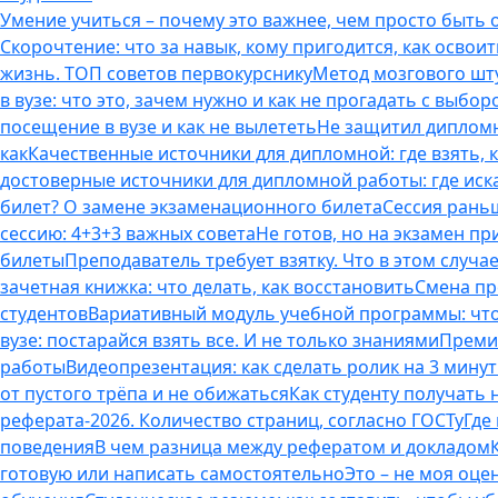
Умение учиться – почему это важнее, чем просто быть
Скорочтение: что за навык, кому пригодится, как освоит
жизнь. ТОП советов первокурснику
Метод мозгового шту
в вузе: что это, зачем нужно и как не прогадать с выбор
посещение в вузе и как не вылететь
Не защитил дипломн
как
Качественные источники для дипломной: где взять, 
достоверные источники для дипломной работы: где иска
билет? О замене экзаменационного билета
Сессия раньш
сессию: 4+3+3 важных совета
Не готов, но на экзамен пр
билеты
Преподаватель требует взятку. Что в этом случае
зачетная книжка: что делать, как восстановить
Смена пр
студентов
Вариативный модуль учебной программы: что 
вузе: постарайся взять все. И не только знаниями
Премия
работы
Видеопрезентация: как сделать ролик на 3 мину
от пустого трёпа и не обижаться
Как студенту получать
реферата-2026. Количество страниц, согласно ГОСТу
Где
поведения
В чем разница между рефератом и докладом
готовую или написать самостоятельно
Это – не моя оце