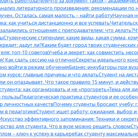
бедить работодателя
Что за документ такой – академическ
Анализ литературного произведения: рекомендации по
учен. Осталась самая малость – найти работу
Научная н
ка: как учиться дистанционно и все успевать
Читательск
 заладились отношения с преподавателем: что делать?
Ч
ты
Студенческие стипендии: какие виды, какая сумма, ко
кредит: дадут ли?
Каким будет город твоих студенческих 
еля: топ-10 советов
Учеба и декрет: как совместить нес
я! Как сдать сессию на отлично
Секреты идеального конс
нно войти в режим обучения
Бизнес-инкубаторы при вузах
м курсе: главные причины и что делать
Студент на дис
и он опаздывает. Что такое правило 15 минут, и действу
студента: как организовать и не «прогореть»
Тема для д
м пользы
Педагогическая практика студентов и ее особе
ор личностных качеств
Почему студенты бросают учебу: г
м в педагогике
Студент ищет работу: ожидания, выбор и
Искусство эффективного запоминания: Техники и секре
рство для студента. Что в вузе можно решить словом
Ст
лом – ключ к успеху в карьере
Как студенту максимальн