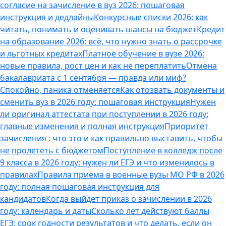
согласие на зачисление в вуз 2026: пошаговая
инструкция и дедлайны
Конкурсные списки 2026: как
читать, понимать и оценивать шансы на бюджет
Кредит
на образование 2026: всё, что нужно знать о рассрочке
и льготных кредитах
Платное обучение в вузе 2026:
новые правила, рост цен и как не переплатить
Отмена
бакалавриата с 1 сентября — правда или миф?
Спокойно, паника отменяется
Как отозвать документы и
сменить вуз в 2026 году: пошаговая инструкция
Нужен
ли оригинал аттестата при поступлении в 2026 году:
главные изменения и полная инструкция
Приоритет
зачисления : что это и как правильно выставить, чтобы
не пролететь с бюджетом
Поступление в колледж после
9 класса в 2026 году: нужен ли ЕГЭ и что изменилось в
правилах
Правила приема в военные вузы МО РФ в 2026
году: полная пошаговая инструкция для
кандидатов
Когда выйдет приказ о зачислении в 2026
году: календарь и даты
Сколько лет действуют баллы
ЕГЭ: срок годности результатов и что делать, если он