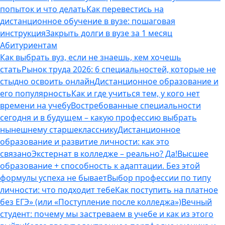
попыток и что делать
Как перевестись на
дистанционное обучение в вузе: пошаговая
инструкция
Закрыть долги в вузе за 1 месяц
Абитуриентам
Как выбрать вуз, если не знаешь, кем хочешь
стать
Рынок труда 2026: 6 специальностей, которые не
стыдно освоить онлайн
Дистанционное образование и
его популярность
Как и где учиться тем, у кого нет
времени на учебу
Востребованные специальности
сегодня и в будущем – какую профессию выбрать
нынешнему старшекласснику
Дистанционное
образование и развитие личности: как это
связано
Экстернат в колледже – реально? Да!
Высшее
образование + способность к адаптации. Без этой
формулы успеха не бывает
Выбор профессии по типу
личности: что подходит тебе
Как поступить на платное
без ЕГЭ» (или «Поступление после колледжа»)
Вечный
студент: почему мы застреваем в учебе и как из этого