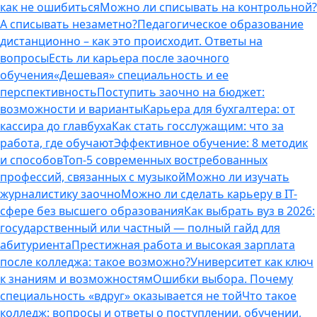
как не ошибиться
Можно ли списывать на контрольной?
А списывать незаметно?
Педагогическое образование
дистанционно – как это происходит. Ответы на
вопросы
Есть ли карьера после заочного
обучения
«Дешевая» специальность и ее
перспективность
Поступить заочно на бюджет:
возможности и варианты
Карьера для бухгалтера: от
кассира до главбуха
Как стать госслужащим: что за
работа, где обучают
Эффективное обучение: 8 методик
и способов
Топ-5 современных востребованных
профессий, связанных с музыкой
Можно ли изучать
журналистику заочно
Можно ли сделать карьеру в IT-
сфере без высшего образования
Как выбрать вуз в 2026:
государственный или частный — полный гайд для
абитуриента
Престижная работа и высокая зарплата
после колледжа: такое возможно?
Университет как ключ
к знаниям и возможностям
Ошибки выбора. Почему
специальность «вдруг» оказывается не той
Что такое
колледж: вопросы и ответы о поступлении, обучении,