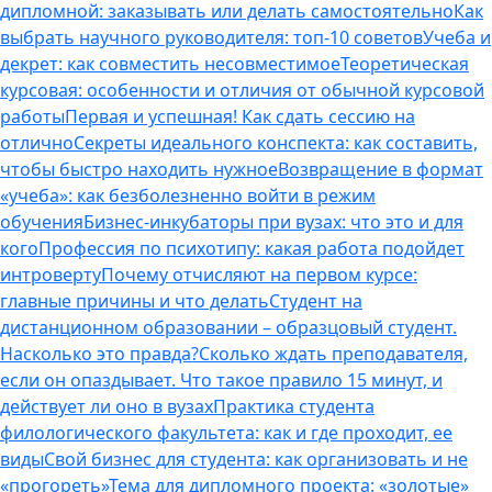
дипломной: заказывать или делать самостоятельно
Как
выбрать научного руководителя: топ-10 советов
Учеба и
декрет: как совместить несовместимое
Теоретическая
курсовая: особенности и отличия от обычной курсовой
работы
Первая и успешная! Как сдать сессию на
отлично
Секреты идеального конспекта: как составить,
чтобы быстро находить нужное
Возвращение в формат
«учеба»: как безболезненно войти в режим
обучения
Бизнес-инкубаторы при вузах: что это и для
кого
Профессия по психотипу: какая работа подойдет
интроверту
Почему отчисляют на первом курсе:
главные причины и что делать
Студент на
дистанционном образовании – образцовый студент.
Насколько это правда?
Сколько ждать преподавателя,
если он опаздывает. Что такое правило 15 минут, и
действует ли оно в вузах
Практика студента
филологического факультета: как и где проходит, ее
виды
Свой бизнес для студента: как организовать и не
«прогореть»
Тема для дипломного проекта: «золотые»