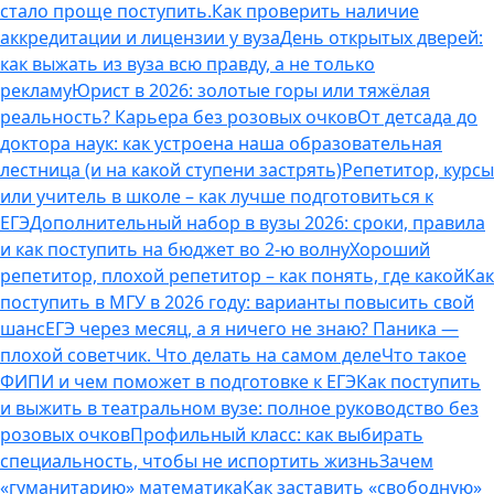
стало проще поступить.
Как проверить наличие
аккредитации и лицензии у вуза
День открытых дверей:
как выжать из вуза всю правду, а не только
рекламу
Юрист в 2026: золотые горы или тяжёлая
реальность? Карьера без розовых очков
От детсада до
доктора наук: как устроена наша образовательная
лестница (и на какой ступени застрять)
Репетитор, курсы
или учитель в школе – как лучше подготовиться к
ЕГЭ
Дополнительный набор в вузы 2026: сроки, правила
и как поступить на бюджет во 2‑ю волну
Хороший
репетитор, плохой репетитор – как понять, где какой
Как
поступить в МГУ в 2026 году: варианты повысить свой
шанс
ЕГЭ через месяц, а я ничего не знаю? Паника —
плохой советчик. Что делать на самом деле
Что такое
ФИПИ и чем поможет в подготовке к ЕГЭ
Как поступить
и выжить в театральном вузе: полное руководство без
розовых очков
Профильный класс: как выбирать
специальность, чтобы не испортить жизнь
Зачем
«гуманитарию» математика
Как заставить «свободную»