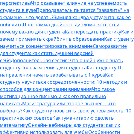
перспективы
Что оказывает влияние на успеваемость
студента в вузе
Преподаватель пытается "завалить" на
экзамене - что делать?
Зимняя хандра у студента: как ее
победить
Программа двойного диплома: что это и
почему важно для студента
Как пересдать практику
Как и
зачем применять скрайбинг в образовании
Как студенту
научиться концентрировать внимание
Саморазвитие
для студента: как стать лучшей версией
себя
Дополнительная сессия: что о ней нужно знать
студенту
Польза чтения для студента
Как студенту IT-
направления начать зарабатывать с 1 курса
Как
студенту научиться сосредоточенности: 10 методик и
способов для концентрации внимания
Что такое
мотивационное письмо и как его правильно
написать
Магистратура или второе высшее – что
выбрать?
Как студенту повысить свою успеваемость: 10
практических советов
Как гуманитарию одолеть
математику
Онлайн- вебинары для студента: как их
эффективно использовать для учебы
Особенности