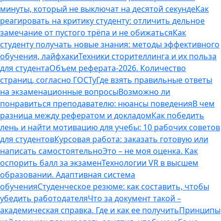
минуты, который не выключат на десятой секунде
Как
реагировать на критику студенту: отличить дельное
замечание от пустого трёпа и не обижаться
Как
студенту получать новые знания: методы эффективного
обучения, лайфхаки
Техники сторителлинга и их польза
для студента
Объем реферата-2026. Количество
страниц, согласно ГОСТу
Где взять правильные ответы
на экзаменационные вопросы
Возможно ли
понравиться преподавателю: нюансы поведения
В чем
разница между рефератом и докладом
Как победить
лень и найти мотивацию для учебы: 10 рабочих советов
для студентов
Курсовая работа: заказать готовую или
написать самостоятельно
Это – не моя оценка. Как
оспорить балл за экзамен
Технологии VR в высшем
образовании. Адаптивная система
обучения
Студенческое резюме: как составить, чтобы
убедить работодателя
Что за документ такой –
академическая справка. Где и как ее получить
Принципы