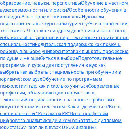
образование, навыки, перспективы
Обучение в частном
вузе: возможности или риски?
Особенности обучения в
колледже
Все о профессии кинолога
Нужны ли
подготовительные курсы абитуриенту?
Все о профессии
экономиста
Что такое синдром двоечника и как от него
избавиться
Популярные и перспективные строительные
специальности
Родительская поддержка: как помочь
ребенку в выборе университета
Как выбрать профессию
по душе и не ошибиться в выборе
Подготовительные
программы и курсы для поступления в вуз: как
выбрать
Как выбрать специальность при обучении в
юридическом вузе
Обучение по программам
психологии: где, как и сколько учиться
Современные
профессии, объединяющие творчество и
технологии
Специальности, связанные с работой с
искусственным интеллектом. Как и где учиться?
Всё о
специальности "Реклама и PR"
Все о профессии
цифрового аналитика
Где и кем работать с дипломом
юриста
Обучают ли в вузах UI/UX дизайну?