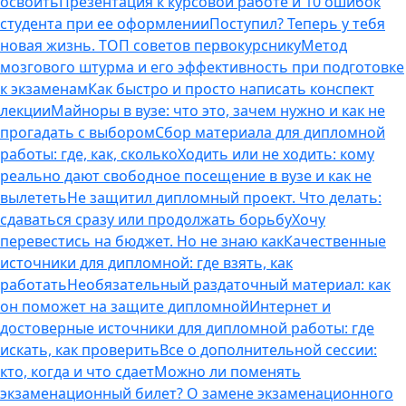
освоить
Презентация к курсовой работе и 10 ошибок
студента при ее оформлении
Поступил? Теперь у тебя
новая жизнь. ТОП советов первокурснику
Метод
мозгового штурма и его эффективность при подготовке
к экзаменам
Как быстро и просто написать конспект
лекции
Майноры в вузе: что это, зачем нужно и как не
прогадать с выбором
Сбор материала для дипломной
работы: где, как, сколько
Ходить или не ходить: кому
реально дают свободное посещение в вузе и как не
вылететь
Не защитил дипломный проект. Что делать:
сдаваться сразу или продолжать борьбу
Хочу
перевестись на бюджет. Но не знаю как
Качественные
источники для дипломной: где взять, как
работать
Необязательный раздаточный материал: как
он поможет на защите дипломной
Интернет и
достоверные источники для дипломной работы: где
искать, как проверить
Все о дополнительной сессии:
кто, когда и что сдает
Можно ли поменять
экзаменационный билет? О замене экзаменационного