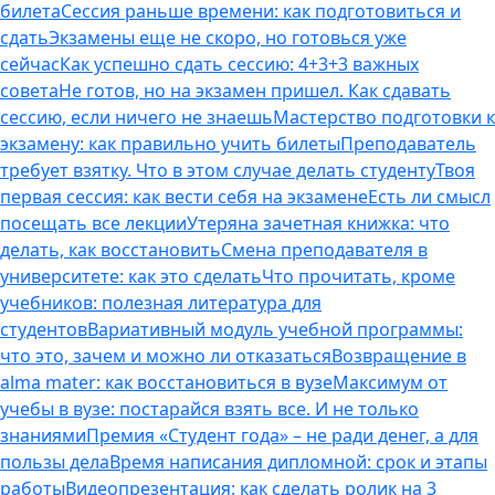
билета
Сессия раньше времени: как подготовиться и
сдать
Экзамены еще не скоро, но готовься уже
сейчас
Как успешно сдать сессию: 4+3+3 важных
совета
Не готов, но на экзамен пришел. Как сдавать
сессию, если ничего не знаешь
Мастерство подготовки к
экзамену: как правильно учить билеты
Преподаватель
требует взятку. Что в этом случае делать студенту
Твоя
первая сессия: как вести себя на экзамене
Есть ли смысл
посещать все лекции
Утеряна зачетная книжка: что
делать, как восстановить
Смена преподавателя в
университете: как это сделать
Что прочитать, кроме
учебников: полезная литература для
студентов
Вариативный модуль учебной программы:
что это, зачем и можно ли отказаться
Возвращение в
alma mater: как восстановиться в вузе
Максимум от
учебы в вузе: постарайся взять все. И не только
знаниями
Премия «Студент года» – не ради денег, а для
пользы дела
Время написания дипломной: срок и этапы
работы
Видеопрезентация: как сделать ролик на 3