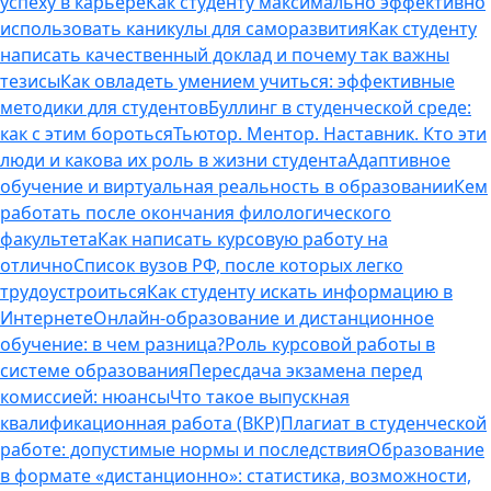
успеху в карьере
Как студенту максимально эффективно
использовать каникулы для саморазвития
Как студенту
написать качественный доклад и почему так важны
тезисы
Как овладеть умением учиться: эффективные
методики для студентов
Буллинг в студенческой среде:
как с этим бороться
Тьютор. Ментор. Наставник. Кто эти
люди и какова их роль в жизни студента
Адаптивное
обучение и виртуальная реальность в образовании
Кем
работать после окончания филологического
факультета
Как написать курсовую работу на
отлично
Список вузов РФ, после которых легко
трудоустроиться
Как студенту искать информацию в
Интернете
Онлайн-образование и дистанционное
обучение: в чем разница?
Роль курсовой работы в
системе образования
Пересдача экзамена перед
комиссией: нюансы
Что такое выпускная
квалификационная работа (ВКР)
Плагиат в студенческой
работе: допустимые нормы и последствия
Образование
в формате «дистанционно»: статистика, возможности,