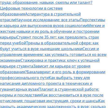
труда: образование, навыки, скиллы или талант?
Цифровые технологии в системе
образования
Аспирантура в строительной
отрасли
Научное исследование: все этапы
Перспективы
и карьера для выпускников вузов социологии
Мягкие и
жесткие навыки и их роль в обучении и построении
карьеры
Студент после 35 лет: как преодолеть страх
перед учебой
Тренды в образовательной сфере: как
будут учиться в вузе нынешние школьники
Сессия и
управление временем: как успевать готовиться ко всем
экзаменам
Стажировка и практика: ключ к успешной
карьере студента
Зависит ли карьера от уровня
образования?
Бакалавриат и его роль в формировании
профессионального пути
Как выбрать тему для
написания дипломного проекта в технических и
гуманитарных вузах
Плагиат в студенческой работе:
нормы и последствия
Как восстановиться в вузе после
отчисления: пошаговая инструкция, сроки и шансы
Как
закрыть академическую задолженность в вузе: сколько