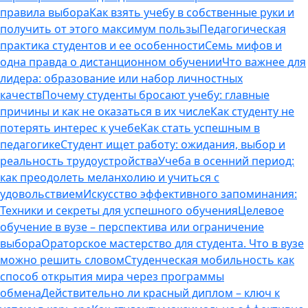
правила выбора
Как взять учебу в собственные руки и
получить от этого максимум пользы
Педагогическая
практика студентов и ее особенности
Семь мифов и
одна правда о дистанционном обучении
Что важнее для
лидера: образование или набор личностных
качеств
Почему студенты бросают учебу: главные
причины и как не оказаться в их числе
Как студенту не
потерять интерес к учебе
Как стать успешным в
педагогике
Студент ищет работу: ожидания, выбор и
реальность трудоустройства
Учеба в осенний период:
как преодолеть меланхолию и учиться с
удовольствием
Искусство эффективного запоминания:
Техники и секреты для успешного обучения
Целевое
обучение в вузе – перспектива или ограничение
выбора
Ораторское мастерство для студента. Что в вузе
можно решить словом
Студенческая мобильность как
способ открытия мира через программы
обмена
Действительно ли красный диплом – ключ к