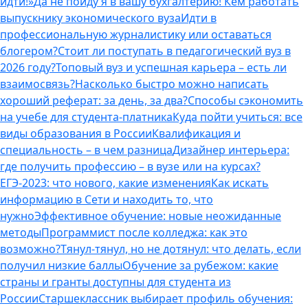
идти!»
Да не пойду я в вашу бухгалтерию! Кем работать
выпускнику экономического вуза
Идти в
профессиональную журналистику или оставаться
блогером?
Стоит ли поступать в педагогический вуз в
2026 году?
Топовый вуз и успешная карьера – есть ли
взаимосвязь?
Насколько быстро можно написать
хороший реферат: за день, за два?
Способы сэкономить
на учебе для студента-платника
Куда пойти учиться: все
виды образования в России
Квалификация и
специальность – в чем разница
Дизайнер интерьера:
где получить профессию – в вузе или на курсах?
ЕГЭ-2023: что нового, какие изменения
Как искать
информацию в Сети и находить то, что
нужно
Эффективное обучение: новые неожиданные
методы
Программист после колледжа: как это
возможно?
Тянул-тянул, но не дотянул: что делать, если
получил низкие баллы
Обучение за рубежом: какие
страны и гранты доступны для студента из
России
Старшеклассник выбирает профиль обучения: