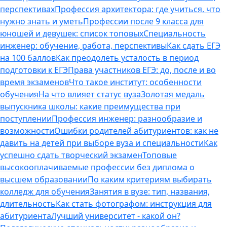
перспективах
Профессия архитектора: где учиться, что
нужно знать и уметь
Профессии после 9 класса для
юношей и девушек: список топовых
Специальность
инженер: обучение, работа, перспективы
Как сдать ЕГЭ
на 100 баллов
Как преодолеть усталость в период
подготовки к ЕГЭ
Права участников ЕГЭ: до, после и во
время экзаменов
Что такое институт: особенности
обучения
На что влияет статус вуза
Золотая медаль
выпускника школы: какие преимущества при
поступлении
Профессия инженер: разнообразие и
возможности
Ошибки родителей абитуриентов: как не
давить на детей при выборе вуза и специальности
Как
успешно сдать творческий экзамен
Топовые
высокооплачиваемые профессии без диплома о
высшем образовании
По каким критериям выбирать
колледж для обучения
Занятия в вузе: тип, названия,
длительность
Как стать фотографом: инструкция для
абитуриента
Лучший университет - какой он?