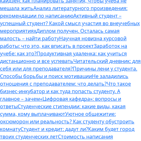
кайдзен: как планировать занятия, чтобы учеба не
мешала жить
Анализ литературного произведения:
рекомендации по написанию
Активный студент –
успешный студент? Какой смысл участия во внеучебных
мероприятиях
Диплом получен. Осталась самая
малость – найти работу
Научная новизна курсовой
работы: что это, как вписать в проект
Заработок на
учебе: как это?
Продуктивная удаленка: как учиться
дистанционно и все успевать
Читательский дневник: для
себя или для преподавателя?
Причины лени у студента.
Способы борьбы и поиск мотивации
Не заладились
отношения с преподавателем: что делать?
Что такое
бизнес-инкубатор и как туда попасть студенту. А
главное – зачем
«Цифровая кафедра»: вопросы и
ответы
Студенческие стипендии: какие виды, какая
сумма, кому выплачивают
Уютное общежитие:
оксюморон или реальность? Как студенту обустроить
комнату
Студент и кредит: дадут ли?
Каким будет город
твоих студенческих лет
Стоимость написания