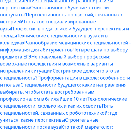
Педагогические специальности: разнообразие и
перспективы
Очно-заочное обучение: стоит ли
поступать?
Перспективность профессий, связанных с
историей
Что такое специализированные
вузы
Профессия в педагогике и будущее: перспективы и
тренды
Технические специальности в вузах и в
колледжах
Разнообразие медицинских специальностей -
информация для абитуриентов
Четыре шага по выбору
предмета ЕГЭ
Неправильный выбор профессии:
возможные последствия и возможные варианты
исправления ситуации
Сестринское дело: что это за
специальность?
Профориентация в школе: особенности
и польза
Специальности будущего: какие направления
выбирать, чтобы стать востребованным
профессионалом в ближайшие 10 лет
Технологические
специальности: сколько их и как их освоить
Пять
специальностей, связанных с робототехникой: где
учиться, какие перспективы
Строительные
специальности после вуза
Кто такой маркетолог: