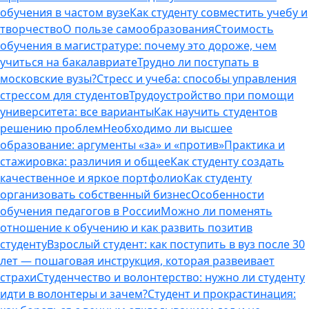
обучения в частом вузе
Как студенту совместить учебу и
творчество
О пользе самообразования
Стоимость
обучения в магистратуре: почему это дороже, чем
учиться на бакалавриате
Трудно ли поступать в
московские вузы?
Стресс и учеба: способы управления
стрессом для студентов
Трудоустройство при помощи
университета: все варианты
Как научить студентов
решению проблем
Необходимо ли высшее
образование: аргументы «за» и «против»
Практика и
стажировка: различия и общее
Как студенту создать
качественное и яркое портфолио
Как студенту
организовать собственный бизнес
Особенности
обучения педагогов в России
Можно ли поменять
отношение к обучению и как развить позитив
студенту
Взрослый студент: как поступить в вуз после 30
лет — пошаговая инструкция, которая развеивает
страхи
Студенчество и волонтерство: нужно ли cтуденту
идти в волонтеры и зачем?
Студент и прокрастинация: