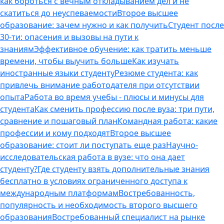
как бороться с вечным откладыванием дел и не
скатиться до неуспеваемости
Второе высшее
образование: зачем нужно и как получить
Студент после
30-ти: опасения и вызовы на пути к
знаниям
Эффективное обучение: как тратить меньше
времени, чтобы выучить больше
Как изучать
иностранные языки студенту
Резюме студента: как
привлечь внимание работодателя при отсутствии
опыта
Работа во время учебы - плюсы и минусы для
студента
Как сменить профессию после вуза: три пути,
сравнение и пошаговый план
Командная работа: какие
профессии и кому подходят
Второе высшее
образование: стоит ли поступать еще раз
Научно-
исследовательская работа в вузе: что она дает
студенту?
Где студенту взять дополнительные знания
бесплатно в условиях ограниченного доступа к
международным платформам
Востребованность,
популярность и необходимость второго высшего
образования
Востребованный специалист на рынке