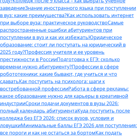
году?
Колледж после 9 класса – как выбрать учебное
заведение
Знание иностранного языка при поступлении
в вуз: какие преимущества?
Как использовать интернет
при выборе вуза: практическое руководство
Самые
распространенные ошибки абитуриентов при
поступлении в вуз и как их избежать
Юридическое
образование: стоит ли поступать на юридический в
2025 году?
Профессия учителя и ее уровень
престижности в России
Подготовка к ЕГЭ: сколько
времени нужно абитуриенту?
Профессии в сфере
робототехники: какие бывают, где учиться и что
сдавать
Как поступить на психолога: шаги к
востребованной профессии
Работа в сфере рекламы:
какое образование нужно для карьеры в креативной
индустрии
Сроки подачи документов в вузы 2026:
полный календарь абитуриента
Куда поступить после
колледжа без ЕГЭ 2026: список вузов, условия и
ловушки
Минимальные баллы ЕГЭ 2026 для поступления:
все пороги и как не остаться за бортом
Как подать