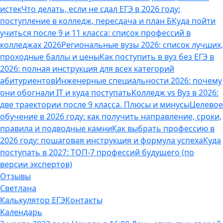
истек
Что делать, если не сдал ЕГЭ в 2026 году:
поступление в колледж, пересдача и план Б
Куда пойти
учиться после 9 и 11 класса: список профессий в
колледжах 2026
Региональные вузы 2026: список лучших,
проходные баллы и цены
Как поступить в вуз без ЕГЭ в
2026: полная инструкция для всех категорий
абитуриентов
Инженерные специальности 2026: почему
они обогнали IT и куда поступать
Колледж vs Вуз в 2026:
две траектории после 9 класса. Плюсы и минусы
Целевое
обучение в 2026 году: как получить направление, сроки,
правила и подводные камни
Как выбрать профессию в
2026 году: пошаговая инструкция и формула успеха
Куда
поступать в 2027: ТОП-7 профессий будущего (по
версии экспертов)
Отзывы
Светлана
Калькулятор ЕГЭ
Контакты
Календарь