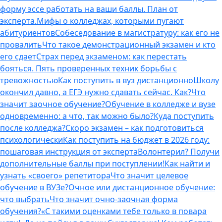
форму эссе работать на ваши баллы. План от
эксперта.
Мифы о колледжах, которыми пугают
абитуриентов
Собеседование в магистратуру: как его не
провалить
Что такое демонстрационный экзамен и кто
его сдает
Страх перед экзаменом: как перестать
бояться. Пять проверенных техник борьбы с
тревожностью
Как поступить в вуз дистанционно
Школу
окончил давно, а ЕГЭ нужно сдавать сейчас. Как?
Что
значит заочное обучение?
Обучение в колледже и вузе
одновременно: а что, так можно было?
Куда поступить
после колледжа?
Скоро экзамен – как подготовиться
психологически
Как поступить на бюджет в 2026 году:
пошаговая инструкция от эксперта
Волонтерил? Получи
дополнительные баллы при поступлении!
Как найти и
узнать «своего» репетитора
Что значит целевое
обучение в ВУЗе?
Очное или дистанционное обучение:
что выбрать
Что значит очно-заочная форма
обучения?
«С такими оценками тебе только в повара