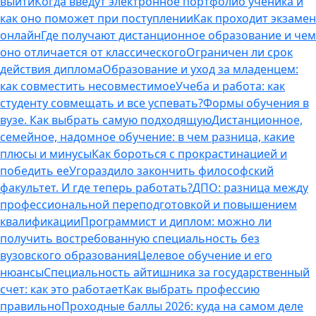
выйти
Когда введут электронное портфолио ученика и
как оно поможет при поступлении
Как проходит экзамен
онлайн
Где получают дистанционное образование и чем
оно отличается от классического
Ограничен ли срок
действия диплома
Образование и уход за младенцем:
как совместить несовместимое
Учеба и работа: как
студенту совмещать и все успевать?
Формы обучения в
вузе. Как выбрать самую подходящую
Дистанционное,
семейное, надомное обучение: в чем разница, какие
плюсы и минусы
Как бороться с прокрастинацией и
победить ее
Угораздило закончить философский
факультет. И где теперь работать?
ДПО: разница между
профессиональной переподготовкой и повышением
квалификации
Программист и диплом: можно ли
получить востребованную специальность без
вузовского образования
Целевое обучение и его
нюансы
Специальность айтишника за государственный
счет: как это работает
Как выбрать профессию
правильно
Проходные баллы 2026: куда на самом деле