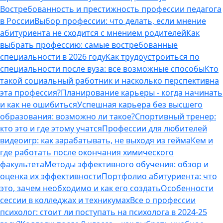
Востребованность и престижность профессии педагога
в России
Выбор профессии: что делать, если мнение
абитуриента не сходится с мнением родителей
Как
выбрать профессию: самые востребованные
специальности в 2026 году
Как трудоустроиться по
специальности после вуза: все возможные способы
Кто
такой социальный работник и насколько перспективна
эта профессия?
Планирование карьеры - когда начинать
и как не ошибиться
Успешная карьера без высшего
образования: возможно ли такое?
Спортивный тренер:
кто это и где этому учатся
Профессии для любителей
видеоигр: как зарабатывать, не выходя из гейма
Кем и
где работать после окончания химического
факультета
Методы эффективного обучения: обзор и
оценка их эффективности
Портфолио абитуриента: что
это, зачем необходимо и как его создать
Особенности
сессии в колледжах и техникумах
Все о профессии
психолог: стоит ли поступать на психолога в 2024-25