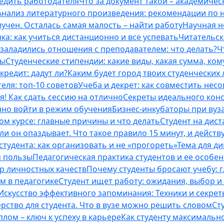
бедить работодателя
Что за документ такой – академическ
Анализ литературного произведения: рекомендации по
учен. Осталась самая малость – найти работу
Научная н
ка: как учиться дистанционно и все успевать
Читательск
 заладились отношения с преподавателем: что делать?
Ч
ты
Студенческие стипендии: какие виды, какая сумма, ко
кредит: дадут ли?
Каким будет город твоих студенческих 
еля: топ-10 советов
Учеба и декрет: как совместить нес
я! Как сдать сессию на отлично
Секреты идеального конс
нно войти в режим обучения
Бизнес-инкубаторы при вузах
м курсе: главные причины и что делать
Студент на дис
и он опаздывает. Что такое правило 15 минут, и действу
студента: как организовать и не «прогореть»
Тема для д
м пользы
Педагогическая практика студентов и ее особе
ор личностных качеств
Почему студенты бросают учебу: г
м в педагогике
Студент ищет работу: ожидания, выбор и
Искусство эффективного запоминания: Техники и секре
рство для студента. Что в вузе можно решить словом
Ст
лом – ключ к успеху в карьере
Как студенту максимальн