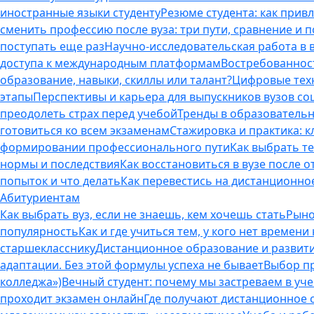
иностранные языки студенту
Резюме студента: как прив
сменить профессию после вуза: три пути, сравнение и 
поступать еще раз
Научно-исследовательская работа в ву
доступа к международным платформам
Востребованнос
образование, навыки, скиллы или талант?
Цифровые техн
этапы
Перспективы и карьера для выпускников вузов с
преодолеть страх перед учебой
Тренды в образовательн
готовиться ко всем экзаменам
Стажировка и практика: к
формировании профессионального пути
Как выбрать т
нормы и последствия
Как восстановиться в вузе после 
попыток и что делать
Как перевестись на дистанционное
Абитуриентам
Как выбрать вуз, если не знаешь, кем хочешь стать
Рыно
популярность
Как и где учиться тем, у кого нет времени
старшекласснику
Дистанционное образование и развитие
адаптации. Без этой формулы успеха не бывает
Выбор пр
колледжа»)
Вечный студент: почему мы застреваем в учеб
проходит экзамен онлайн
Где получают дистанционное о