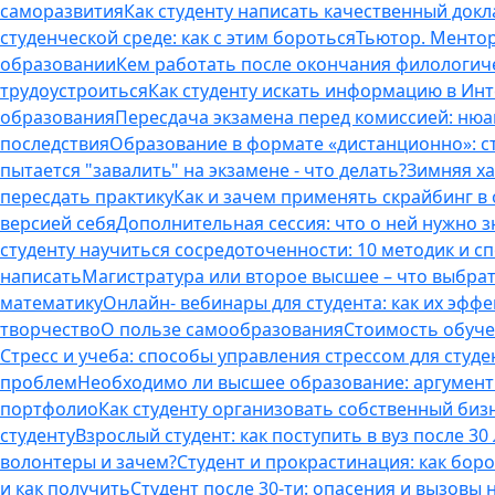
саморазвития
Как студенту написать качественный докл
студенческой среде: как с этим бороться
Тьютор. Ментор.
образовании
Кем работать после окончания филологич
трудоустроиться
Как студенту искать информацию в Ин
образования
Пересдача экзамена перед комиссией: ню
последствия
Образование в формате «дистанционно»: с
пытается "завалить" на экзамене - что делать?
Зимняя ха
пересдать практику
Как и зачем применять скрайбинг в
версией себя
Дополнительная сессия: что о ней нужно з
студенту научиться сосредоточенности: 10 методик и 
написать
Магистратура или второе высшее – что выбра
математику
Онлайн- вебинары для студента: как их эфф
творчество
О пользе самообразования
Стоимость обуче
Стресс и учеба: способы управления стрессом для студе
проблем
Необходимо ли высшее образование: аргументы
портфолио
Как студенту организовать собственный биз
студенту
Взрослый студент: как поступить в вуз после 3
волонтеры и зачем?
Студент и прокрастинация: как бор
и как получить
Студент после 30-ти: опасения и вызовы 