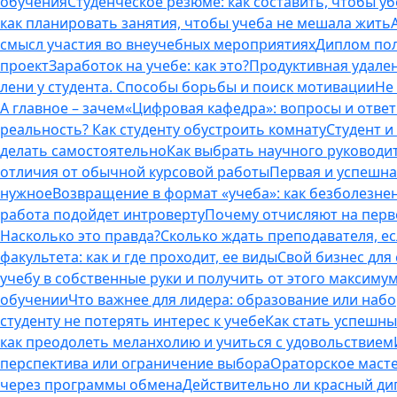
обучения
Студенческое резюме: как составить, чтобы у
как планировать занятия, чтобы учеба не мешала жить
смысл участия во внеучебных мероприятиях
Диплом пол
проект
Заработок на учебе: как это?
Продуктивная удален
лени у студента. Способы борьбы и поиск мотивации
Не
А главное – зачем
«Цифровая кафедра»: вопросы и отве
реальность? Как студенту обустроить комнату
Студент и 
делать самостоятельно
Как выбрать научного руководит
отличия от обычной курсовой работы
Первая и успешна
нужное
Возвращение в формат «учеба»: как безболезне
работа подойдет интроверту
Почему отчисляют на перво
Насколько это правда?
Сколько ждать преподавателя, есл
факультета: как и где проходит, ее виды
Свой бизнес для 
учебу в собственные руки и получить от этого максиму
обучении
Что важнее для лидера: образование или наб
студенту не потерять интерес к учебе
Как стать успешны
как преодолеть меланхолию и учиться с удовольствием
перспектива или ограничение выбора
Ораторское масте
через программы обмена
Действительно ли красный дип