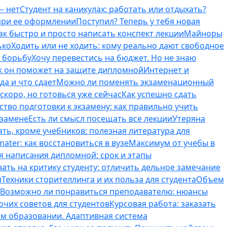
— нет
Студент на каникулах: работать или отдыхать?
 при ее оформлении
Поступил? Теперь у тебя новая
ак быстро и просто написать конспект лекции
Майноры
ько
Ходить или не ходить: кому реально дают свободное
ь борьбу
Хочу перевестись на бюджет. Но не знаю
к он поможет на защите дипломной
Интернет и
да и что сдает
Можно ли поменять экзаменационный
скоро, но готовься уже сейчас
Как успешно сдать
тво подготовки к экзамену: как правильно учить
кзамене
Есть ли смысл посещать все лекции
Утеряна
ть, кроме учебников: полезная литература для
ater: как восстановиться в вузе
Максимум от учебы в
я написания дипломной: срок и этапы
вать на критику студенту: отличить дельное замечание
и
Техники сторителлинга и их польза для студента
Объем
Возможно ли понравиться преподавателю: нюансы
очих советов для студентов
Курсовая работа: заказать
ем образовании. Адаптивная система