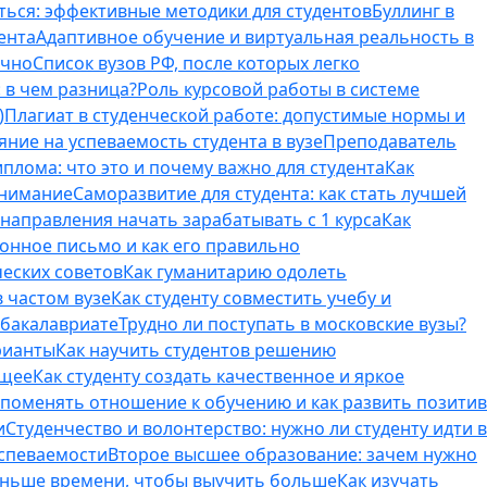
ться: эффективные методики для студентов
Буллинг в
ента
Адаптивное обучение и виртуальная реальность в
ично
Список вузов РФ, после которых легко
 в чем разница?
Роль курсовой работы в системе
)
Плагиат в студенческой работе: допустимые нормы и
яние на успеваемость студента в вузе
Преподаватель
лома: что это и почему важно для студента
Как
внимание
Саморазвитие для студента: как стать лучшей
T-направления начать зарабатывать с 1 курса
Как
онное письмо и как его правильно
ческих советов
Как гуманитарию одолеть
 частом вузе
Как студенту совместить учебу и
 бакалавриате
Трудно ли поступать в московские вузы?
рианты
Как научить студентов решению
бщее
Как студенту создать качественное и яркое
поменять отношение к обучению и как развить позитив
и
Студенчество и волонтерство: нужно ли cтуденту идти в
успеваемости
Второе высшее образование: зачем нужно
еньше времени, чтобы выучить больше
Как изучать