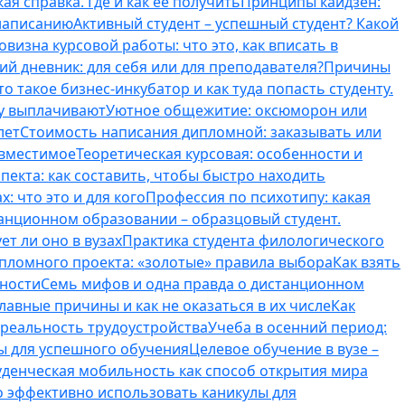
ая справка. Где и как ее получить
Принципы кайдзен:
 написанию
Активный студент – успешный студент? Какой
овизна курсовой работы: что это, как вписать в
ий дневник: для себя или для преподавателя?
Причины
то такое бизнес-инкубатор и как туда попасть студенту.
му выплачивают
Уютное общежитие: оксюморон или
лет
Стоимость написания дипломной: заказывать или
овместимое
Теоретическая курсовая: особенности и
пекта: как составить, чтобы быстро находить
: что это и для кого
Профессия по психотипу: какая
танционном образовании – образцовый студент.
ет ли оно в вузах
Практика студента филологического
ипломного проекта: «золотые» правила выбора
Как взять
нности
Семь мифов и одна правда о дистанционном
лавные причины и как не оказаться в их числе
Как
 реальность трудоустройства
Учеба в осенний период:
ты для успешного обучения
Целевое обучение в вузе –
уденческая мобильность как способ открытия мира
о эффективно использовать каникулы для