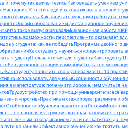
ад и почему так важны тезисы
Как овладеть умением учи
 Наставник. Кто эти люди и какова их роль в жизни студ
еского факультета
Как написать курсовую работу на отл
тернете
Онлайн-образование и дистанционное обучение:
ансы
Что такое выпускная квалификационная работа (ВКР
татистика, возможности, перспективы
Что оказывает вли
ндра у студента: как ее победить
Программа двойного дип
 образовании
Как студенту научиться концентрировать 
нать студенту
Польза чтения для студента
Как студенту I
способов для концентрации внимания
Что такое мотиваци
ть?
Как студенту повысить свою успеваемость: 10 практи
ективно использовать для учебы
Особенности обучения в
ния в магистратуре: почему это дороже, чем учиться на
нтов
Трудоустройство при помощи университета: все ва
 «за» и «против»
Практика и стажировка: различия и о
нес
Особенности обучения педагогов в России
Можно ли 
0 лет — пошаговая инструкция, которая развеивает страх
оться с вечным откладыванием дел и не скатиться до не
на пути к знаниям
Эффективное обучение: как тратить м