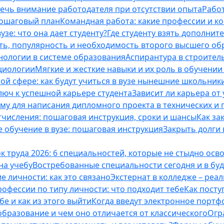
лечь внимание работодателя при отсутствии опыта
Работ
пошаговый план
Командная работа: какие профессии и к
зе: что она дает студенту?
Где студенту взять дополнит
ть, популярность и необходимость второго высшего об
ологии в системе образования
Аспирантура в строител
оциологии
Мягкие и жесткие навыки и их роль в обучени
ой сфере: как будут учиться в вузе нынешние школьник
люч к успешной карьере студента
Зависит ли карьера от
ему для написания дипломного проекта в технических и 
отчисления: пошаговая инструкция, сроки и шансы
Как за
 обучение в вузе: пошаговая инструкция
Закрыть долги в
к труда 2026: 6 специальностей, которые не стыдно осв
 на учебу
Востребованные специальности сегодня и в б
 личности: как это связано
Экстернат в колледже – реал
офессии по типу личности: что подходит тебе
Как посту
е и как из этого выйти
Когда введут электронное портф
бразование и чем оно отличается от классического
Огр