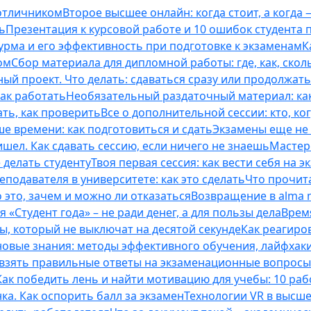
 отличником
Второе высшее онлайн: когда стоит, а когда 
ь
Презентация к курсовой работе и 10 ошибок студента
рма и его эффективность при подготовке к экзаменам
К
ом
Сбор материала для дипломной работы: где, как, скол
ый проект. Что делать: сдаваться сразу или продолжат
как работать
Необязательный раздаточный материал: ка
ть, как проверить
Все о дополнительной сессии: кто, ког
е времени: как подготовиться и сдать
Экзамены еще не 
ишел. Как сдавать сессию, если ничего не знаешь
Мастерс
 делать студенту
Твоя первая сессия: как вести себя на э
еподавателя в университете: как это сделать
Что прочита
это, зачем и можно ли отказаться
Возвращение в alma m
 «Студент года» – не ради денег, а для пользы дела
Врем
ты, который не выключат на десятой секунде
Как реагиро
 новые знания: методы эффективного обучения, лайфхак
 взять правильные ответы на экзаменационные вопросы
Как победить лень и найти мотивацию для учебы: 10 раб
нка. Как оспорить балл за экзамен
Технологии VR в высш