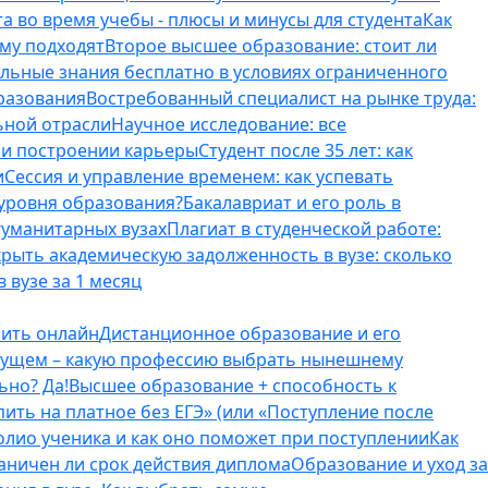
а во время учебы - плюсы и минусы для студента
Как
ому подходят
Второе высшее образование: стоит ли
ельные знания бесплатно в условиях ограниченного
разования
Востребованный специалист на рынке труда:
ьной отрасли
Научное исследование: все
и и построении карьеры
Студент после 35 лет: как
и
Сессия и управление временем: как успевать
 уровня образования?
Бакалавриат и его роль в
гуманитарных вузах
Плагиат в студенческой работе:
крыть академическую задолженность в вузе: сколько
 вузе за 1 месяц
оить онлайн
Дистанционное образование и его
удущем – какую профессию выбрать нынешнему
ьно? Да!
Высшее образование + способность к
пить на платное без ЕГЭ» (или «Поступление после
олио ученика и как оно поможет при поступлении
Как
аничен ли срок действия диплома
Образование и уход за