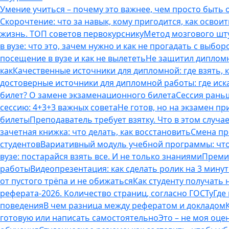
Умение учиться – почему это важнее, чем просто быть
Скорочтение: что за навык, кому пригодится, как освоит
жизнь. ТОП советов первокурснику
Метод мозгового шту
в вузе: что это, зачем нужно и как не прогадать с выбор
посещение в вузе и как не вылететь
Не защитил дипломн
как
Качественные источники для дипломной: где взять, 
достоверные источники для дипломной работы: где иска
билет? О замене экзаменационного билета
Сессия раньш
сессию: 4+3+3 важных совета
Не готов, но на экзамен пр
билеты
Преподаватель требует взятку. Что в этом случае
зачетная книжка: что делать, как восстановить
Смена пр
студентов
Вариативный модуль учебной программы: что 
вузе: постарайся взять все. И не только знаниями
Премия
работы
Видеопрезентация: как сделать ролик на 3 мину
от пустого трёпа и не обижаться
Как студенту получать
реферата-2026. Количество страниц, согласно ГОСТу
Где
поведения
В чем разница между рефератом и докладом
готовую или написать самостоятельно
Это – не моя оце