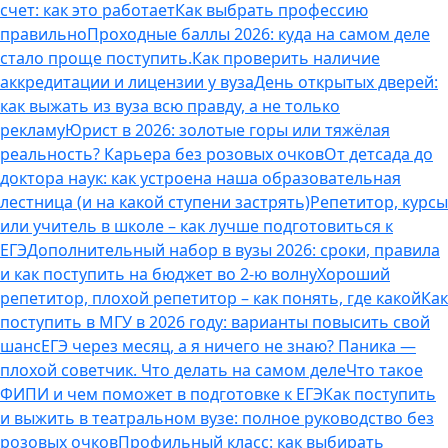
счет: как это работает
Как выбрать профессию
правильно
Проходные баллы 2026: куда на самом деле
стало проще поступить.
Как проверить наличие
аккредитации и лицензии у вуза
День открытых дверей:
как выжать из вуза всю правду, а не только
рекламу
Юрист в 2026: золотые горы или тяжёлая
реальность? Карьера без розовых очков
От детсада до
доктора наук: как устроена наша образовательная
лестница (и на какой ступени застрять)
Репетитор, курсы
или учитель в школе – как лучше подготовиться к
ЕГЭ
Дополнительный набор в вузы 2026: сроки, правила
и как поступить на бюджет во 2‑ю волну
Хороший
репетитор, плохой репетитор – как понять, где какой
Как
поступить в МГУ в 2026 году: варианты повысить свой
шанс
ЕГЭ через месяц, а я ничего не знаю? Паника —
плохой советчик. Что делать на самом деле
Что такое
ФИПИ и чем поможет в подготовке к ЕГЭ
Как поступить
и выжить в театральном вузе: полное руководство без
розовых очков
Профильный класс: как выбирать