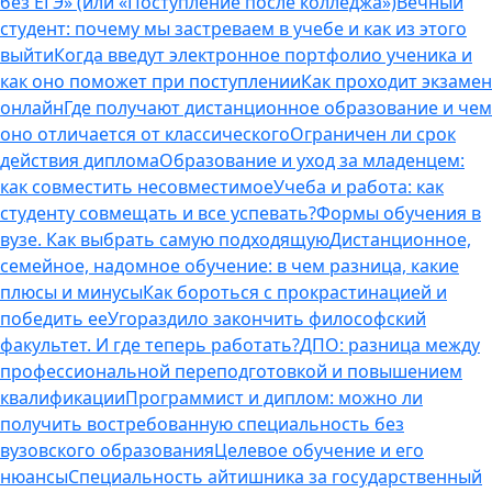
без ЕГЭ» (или «Поступление после колледжа»)
Вечный
студент: почему мы застреваем в учебе и как из этого
выйти
Когда введут электронное портфолио ученика и
как оно поможет при поступлении
Как проходит экзамен
онлайн
Где получают дистанционное образование и чем
оно отличается от классического
Ограничен ли срок
действия диплома
Образование и уход за младенцем:
как совместить несовместимое
Учеба и работа: как
студенту совмещать и все успевать?
Формы обучения в
вузе. Как выбрать самую подходящую
Дистанционное,
семейное, надомное обучение: в чем разница, какие
плюсы и минусы
Как бороться с прокрастинацией и
победить ее
Угораздило закончить философский
факультет. И где теперь работать?
ДПО: разница между
профессиональной переподготовкой и повышением
квалификации
Программист и диплом: можно ли
получить востребованную специальность без
вузовского образования
Целевое обучение и его
нюансы
Специальность айтишника за государственный