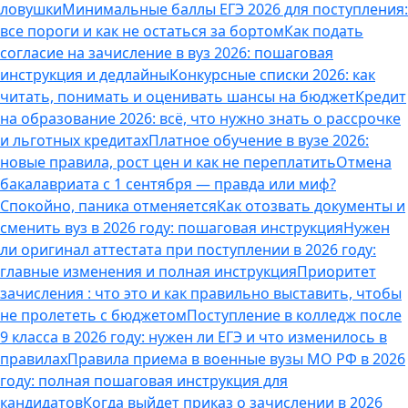
ловушки
Минимальные баллы ЕГЭ 2026 для поступления:
все пороги и как не остаться за бортом
Как подать
согласие на зачисление в вуз 2026: пошаговая
инструкция и дедлайны
Конкурсные списки 2026: как
читать, понимать и оценивать шансы на бюджет
Кредит
на образование 2026: всё, что нужно знать о рассрочке
и льготных кредитах
Платное обучение в вузе 2026:
новые правила, рост цен и как не переплатить
Отмена
бакалавриата с 1 сентября — правда или миф?
Спокойно, паника отменяется
Как отозвать документы и
сменить вуз в 2026 году: пошаговая инструкция
Нужен
ли оригинал аттестата при поступлении в 2026 году:
главные изменения и полная инструкция
Приоритет
зачисления : что это и как правильно выставить, чтобы
не пролететь с бюджетом
Поступление в колледж после
9 класса в 2026 году: нужен ли ЕГЭ и что изменилось в
правилах
Правила приема в военные вузы МО РФ в 2026
году: полная пошаговая инструкция для
кандидатов
Когда выйдет приказ о зачислении в 2026