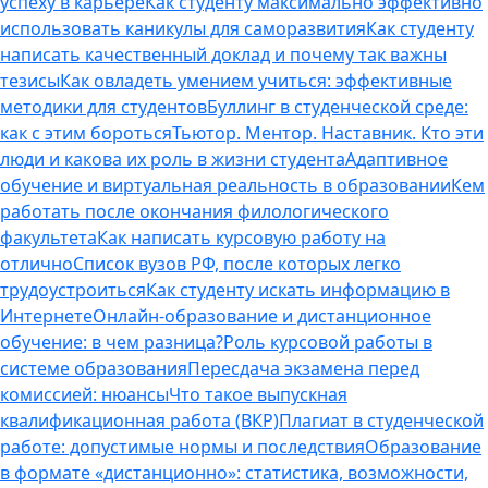
успеху в карьере
Как студенту максимально эффективно
использовать каникулы для саморазвития
Как студенту
написать качественный доклад и почему так важны
тезисы
Как овладеть умением учиться: эффективные
методики для студентов
Буллинг в студенческой среде:
как с этим бороться
Тьютор. Ментор. Наставник. Кто эти
люди и какова их роль в жизни студента
Адаптивное
обучение и виртуальная реальность в образовании
Кем
работать после окончания филологического
факультета
Как написать курсовую работу на
отлично
Список вузов РФ, после которых легко
трудоустроиться
Как студенту искать информацию в
Интернете
Онлайн-образование и дистанционное
обучение: в чем разница?
Роль курсовой работы в
системе образования
Пересдача экзамена перед
комиссией: нюансы
Что такое выпускная
квалификационная работа (ВКР)
Плагиат в студенческой
работе: допустимые нормы и последствия
Образование
в формате «дистанционно»: статистика, возможности,