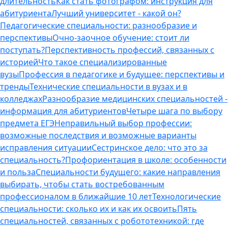
длительность
Как стать фотографом: инструкция для
абитуриента
Лучший университет - какой он?
Педагогические специальности: разнообразие и
перспективы
Очно-заочное обучение: стоит ли
поступать?
Перспективность профессий, связанных с
историей
Что такое специализированные
вузы
Профессия в педагогике и будущее: перспективы и
тренды
Технические специальности в вузах и в
колледжах
Разнообразие медицинских специальностей -
информация для абитуриентов
Четыре шага по выбору
предмета ЕГЭ
Неправильный выбор профессии:
возможные последствия и возможные варианты
исправления ситуации
Сестринское дело: что это за
специальность?
Профориентация в школе: особенности
и польза
Специальности будущего: какие направления
выбирать, чтобы стать востребованным
профессионалом в ближайшие 10 лет
Технологические
специальности: сколько их и как их освоить
Пять
специальностей, связанных с робототехникой: где