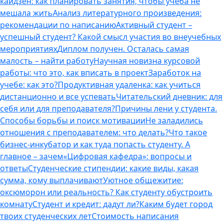
кайдзен: как планировать занятия, чтобы учеба не
мешала жить
Анализ литературного произведения:
рекомендации по написанию
Активный студент –
успешный студент? Какой смысл участия во внеучебных
мероприятиях
Диплом получен. Осталась самая
малость – найти работу
Научная новизна курсовой
работы: что это, как вписать в проект
Заработок на
учебе: как это?
Продуктивная удаленка: как учиться
дистанционно и все успевать
Читательский дневник: для
себя или для преподавателя?
Причины лени у студента.
Способы борьбы и поиск мотивации
Не заладились
отношения с преподавателем: что делать?
Что такое
бизнес-инкубатор и как туда попасть студенту. А
главное – зачем
«Цифровая кафедра»: вопросы и
ответы
Студенческие стипендии: какие виды, какая
сумма, кому выплачивают
Уютное общежитие:
оксюморон или реальность? Как студенту обустроить
комнату
Студент и кредит: дадут ли?
Каким будет город
твоих студенческих лет
Стоимость написания