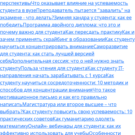
перспективы
Что оказывает влияние на успеваемость
студента в вузе
Преподаватель пытается "завалить" на
экзамене - что делать?
Зимняя хандра у студента: как ее
победить
Программа двойного диплома: что это и
почему важно для студента
Как пересдать практику
Как и
зачем применять скрайбинг в образовании
Как студенту
научиться концентрировать внимание
Саморазвитие
для студента: как стать лучшей версией
себя
Дополнительная сессия: что о ней нужно знать
студенту
Польза чтения для студента
Как студенту IT-
направления начать зарабатывать с 1 курса
Как
студенту научиться сосредоточенности: 10 методик и
способов для концентрации внимания
Что такое
мотивационное письмо и как его правильно
написать
Магистратура или второе высшее – что
выбрать?
Как студенту повысить свою успеваемость: 10
практических советов
Как гуманитарию одолеть
математику
Онлайн- вебинары для студента: как их
эффективно использовать для учебы
Особенности