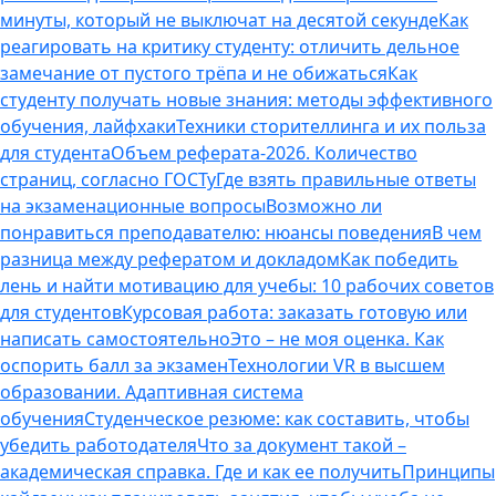
минуты, который не выключат на десятой секунде
Как
реагировать на критику студенту: отличить дельное
замечание от пустого трёпа и не обижаться
Как
студенту получать новые знания: методы эффективного
обучения, лайфхаки
Техники сторителлинга и их польза
для студента
Объем реферата-2026. Количество
страниц, согласно ГОСТу
Где взять правильные ответы
на экзаменационные вопросы
Возможно ли
понравиться преподавателю: нюансы поведения
В чем
разница между рефератом и докладом
Как победить
лень и найти мотивацию для учебы: 10 рабочих советов
для студентов
Курсовая работа: заказать готовую или
написать самостоятельно
Это – не моя оценка. Как
оспорить балл за экзамен
Технологии VR в высшем
образовании. Адаптивная система
обучения
Студенческое резюме: как составить, чтобы
убедить работодателя
Что за документ такой –
академическая справка. Где и как ее получить
Принципы