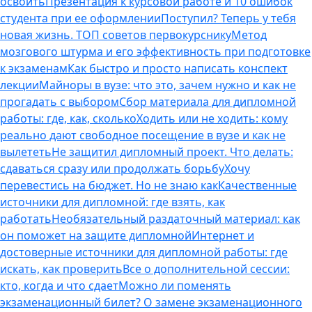
освоить
Презентация к курсовой работе и 10 ошибок
студента при ее оформлении
Поступил? Теперь у тебя
новая жизнь. ТОП советов первокурснику
Метод
мозгового штурма и его эффективность при подготовке
к экзаменам
Как быстро и просто написать конспект
лекции
Майноры в вузе: что это, зачем нужно и как не
прогадать с выбором
Сбор материала для дипломной
работы: где, как, сколько
Ходить или не ходить: кому
реально дают свободное посещение в вузе и как не
вылететь
Не защитил дипломный проект. Что делать:
сдаваться сразу или продолжать борьбу
Хочу
перевестись на бюджет. Но не знаю как
Качественные
источники для дипломной: где взять, как
работать
Необязательный раздаточный материал: как
он поможет на защите дипломной
Интернет и
достоверные источники для дипломной работы: где
искать, как проверить
Все о дополнительной сессии:
кто, когда и что сдает
Можно ли поменять
экзаменационный билет? О замене экзаменационного