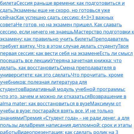
билета
Сессия раньше времени: как подготовиться и
сдать
Экзамены еще не скоро, но готовься уже
сейчас
Как успешно сдать сессию: 4+3+3 важных
совета
Не готов, но на экзамен пришел. Как сдавать
сессию, если ничего не знаешь
Мастерство подготовки к
экзамену: как правильно учить билеты
Преподаватель
требует взятку. Что в этом случае делать студенту
Твоя
первая сессия: как вести себя на экзамене
Есть ли смысл
посещать все лекции
Утеряна зачетная книжка: что
делать, как восстановить
Смена преподавателя в
университете: как это сделать
Что прочитать, кроме
учебников: полезная литература для
студентов
Вариативный модуль учебной программы:
что это, зачем и можно ли отказаться
Возвращение в
alma mater: как восстановиться в вузе
Максимум от
учебы в вузе: постарайся взять все. И не только
знаниями
Премия «Студент года» – не ради денег, а для
пользы дела
Время написания дипломной: срок и этапы
работы
Видеопрезентация: как сделать ролик на 3