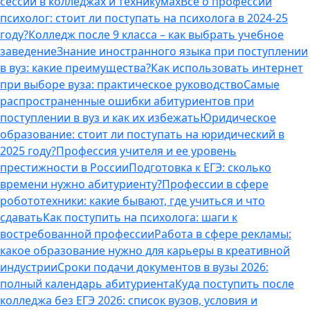
сессии в колледжах и техникумах
Все о профессии
психолог: стоит ли поступать на психолога в 2024-25
году?
Колледж после 9 класса – как выбрать учебное
заведение
Знание иностранного языка при поступлении
в вуз: какие преимущества?
Как использовать интернет
при выборе вуза: практическое руководство
Самые
распространенные ошибки абитуриентов при
поступлении в вуз и как их избежать
Юридическое
образование: стоит ли поступать на юридический в
2025 году?
Профессия учителя и ее уровень
престижности в России
Подготовка к ЕГЭ: сколько
времени нужно абитуриенту?
Профессии в сфере
робототехники: какие бывают, где учиться и что
сдавать
Как поступить на психолога: шаги к
востребованной профессии
Работа в сфере рекламы:
какое образование нужно для карьеры в креативной
индустрии
Сроки подачи документов в вузы 2026:
полный календарь абитуриента
Куда поступить после
колледжа без ЕГЭ 2026: список вузов, условия и