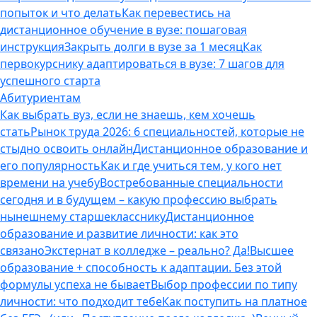
попыток и что делать
Как перевестись на
дистанционное обучение в вузе: пошаговая
инструкция
Закрыть долги в вузе за 1 месяц
Как
первокурснику адаптироваться в вузе: 7 шагов для
успешного старта
Абитуриентам
Как выбрать вуз, если не знаешь, кем хочешь
стать
Рынок труда 2026: 6 специальностей, которые не
стыдно освоить онлайн
Дистанционное образование и
его популярность
Как и где учиться тем, у кого нет
времени на учебу
Востребованные специальности
сегодня и в будущем – какую профессию выбрать
нынешнему старшекласснику
Дистанционное
образование и развитие личности: как это
связано
Экстернат в колледже – реально? Да!
Высшее
образование + способность к адаптации. Без этой
формулы успеха не бывает
Выбор профессии по типу
личности: что подходит тебе
Как поступить на платное