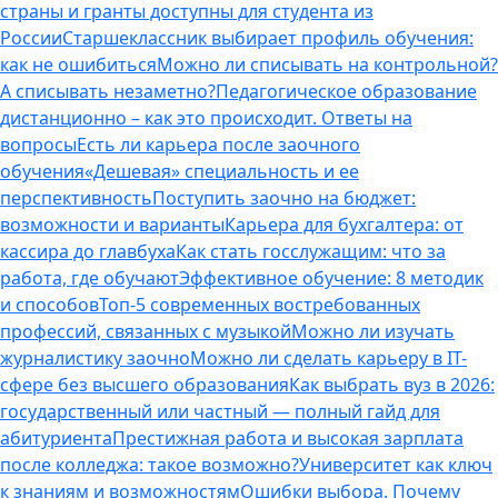
страны и гранты доступны для студента из
России
Старшеклассник выбирает профиль обучения:
как не ошибиться
Можно ли списывать на контрольной?
А списывать незаметно?
Педагогическое образование
дистанционно – как это происходит. Ответы на
вопросы
Есть ли карьера после заочного
обучения
«Дешевая» специальность и ее
перспективность
Поступить заочно на бюджет:
возможности и варианты
Карьера для бухгалтера: от
кассира до главбуха
Как стать госслужащим: что за
работа, где обучают
Эффективное обучение: 8 методик
и способов
Топ-5 современных востребованных
профессий, связанных с музыкой
Можно ли изучать
журналистику заочно
Можно ли сделать карьеру в IT-
сфере без высшего образования
Как выбрать вуз в 2026:
государственный или частный — полный гайд для
абитуриента
Престижная работа и высокая зарплата
после колледжа: такое возможно?
Университет как ключ
к знаниям и возможностям
Ошибки выбора. Почему