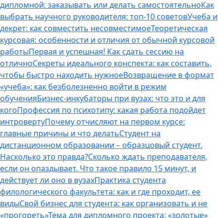
дипломной: заказывать или делать самостоятельно
Как
выбрать научного руководителя: топ-10 советов
Учеба и
декрет: как совместить несовместимое
Теоретическая
курсовая: особенности и отличия от обычной курсовой
работы
Первая и успешная! Как сдать сессию на
отлично
Секреты идеального конспекта: как составить,
чтобы быстро находить нужное
Возвращение в формат
«учеба»: как безболезненно войти в режим
обучения
Бизнес-инкубаторы при вузах: что это и для
кого
Профессия по психотипу: какая работа подойдет
интроверту
Почему отчисляют на первом курсе:
главные причины и что делать
Студент на
дистанционном образовании – образцовый студент.
Насколько это правда?
Сколько ждать преподавателя,
если он опаздывает. Что такое правило 15 минут, и
действует ли оно в вузах
Практика студента
филологического факультета: как и где проходит, ее
виды
Свой бизнес для студента: как организовать и не
«прогореть»
Тема для дипломного проекта: «золотые»