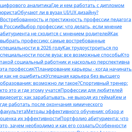
цифрового аналитика
Где и кем работать с дипломом
юриста
Обучают ли в вузах UI/UX дизайну?
Востребованность и престижность профессии педагога
в России
Выбор профессии: что делать, если мнение
абитуриента не сходится с мнением родителей
Как
выбрать профессию: самые востребованные
специальности в 2026 году
Как трудоустроиться по
специальности после вуза: все возможные способы
Кто
такой социальный работник и насколько перспективна
эта профессия?
Планирование карьеры - когда начинать
и как не ошибиться
Успешная карьера без высшего
образования: возможно ли такое?
Спортивный тренер:
кто это и где этому учатся
Профессии для любителей
видеоигр: как зарабатывать, не выходя из гейма
Кем и
где работать после окончания химического
факультета
Методы эффективного обучения: обзор и
оценка их эффективности
Портфолио абитуриента: что
это, зачем необходимо и как его создать
Особенности