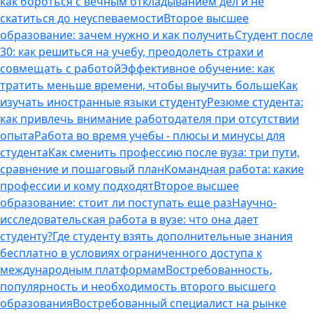
как бороться с вечным откладыванием дел и не
скатиться до неуспеваемости
Второе высшее
образование: зачем нужно и как получить
Студент после
30: как решиться на учебу, преодолеть страхи и
совмещать с работой
Эффективное обучение: как
тратить меньше времени, чтобы выучить больше
Как
изучать иностранные языки студенту
Резюме студента:
как привлечь внимание работодателя при отсутствии
опыта
Работа во время учебы - плюсы и минусы для
студента
Как сменить профессию после вуза: три пути,
сравнение и пошаговый план
Командная работа: какие
профессии и кому подходят
Второе высшее
образование: стоит ли поступать еще раз
Научно-
исследовательская работа в вузе: что она дает
студенту?
Где студенту взять дополнительные знания
бесплатно в условиях ограниченного доступа к
международным платформам
Востребованность,
популярность и необходимость второго высшего
образования
Востребованный специалист на рынке