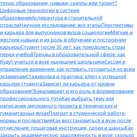
труда: образование, навыки, скиллы или талант?
Цифровые технологии в системе
образования
Аспирантура в строительной
отрасли
Научное исследование: все этапы
Перспективы
и карьера для выпускников вузов социологии
Мягкие и
жесткие навыки и их роль в обучении и построении
карьеры
Студент после 35 лет: как преодолеть страх
перед учебой
Тренды в образовательной сфере: как
будут учиться в вузе нынешние школьники
Сессия и
управление временем: как успевать готовиться ко всем
экзаменам
Стажировка и практика: ключ к успешной
карьере студента
Зависит ли карьера от уровня
образования?
Бакалавриат и его роль в формировании
профессионального пути
Как выбрать тему для
написания дипломного проекта в технических и
гуманитарных вузах
Плагиат в студенческой работе:
нормы и последствия
Как восстановиться в вузе после
отчисления: пошаговая инструкция, сроки и шансы
Как
закрыть академическую задолженность в вузе: сколько