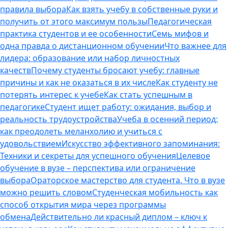
правила выбора
Как взять учебу в собственные руки и
получить от этого максимум пользы
Педагогическая
практика студентов и ее особенности
Семь мифов и
одна правда о дистанционном обучении
Что важнее для
лидера: образование или набор личностных
качеств
Почему студенты бросают учебу: главные
причины и как не оказаться в их числе
Как студенту не
потерять интерес к учебе
Как стать успешным в
педагогике
Студент ищет работу: ожидания, выбор и
реальность трудоустройства
Учеба в осенний период:
как преодолеть меланхолию и учиться с
удовольствием
Искусство эффективного запоминания:
Техники и секреты для успешного обучения
Целевое
обучение в вузе – перспектива или ограничение
выбора
Ораторское мастерство для студента. Что в вузе
можно решить словом
Студенческая мобильность как
способ открытия мира через программы
обмена
Действительно ли красный диплом – ключ к