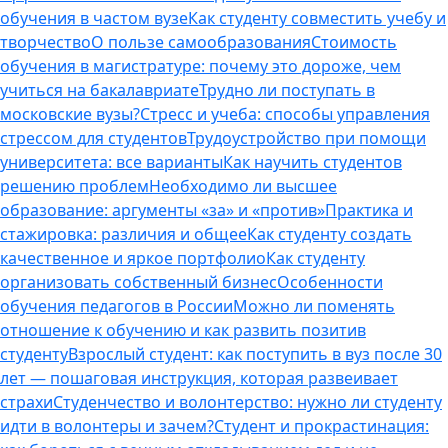
обучения в частом вузе
Как студенту совместить учебу и
творчество
О пользе самообразования
Стоимость
обучения в магистратуре: почему это дороже, чем
учиться на бакалавриате
Трудно ли поступать в
московские вузы?
Стресс и учеба: способы управления
стрессом для студентов
Трудоустройство при помощи
университета: все варианты
Как научить студентов
решению проблем
Необходимо ли высшее
образование: аргументы «за» и «против»
Практика и
стажировка: различия и общее
Как студенту создать
качественное и яркое портфолио
Как студенту
организовать собственный бизнес
Особенности
обучения педагогов в России
Можно ли поменять
отношение к обучению и как развить позитив
студенту
Взрослый студент: как поступить в вуз после 30
лет — пошаговая инструкция, которая развеивает
страхи
Студенчество и волонтерство: нужно ли cтуденту
идти в волонтеры и зачем?
Студент и прокрастинация: