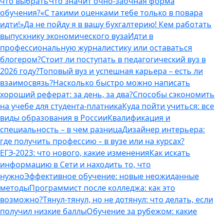
что выбрать
Что значит очно-заочная форма
обучения?
«С такими оценками тебе только в повара
идти!»
Да не пойду я в вашу бухгалтерию! Кем работать
выпускнику экономического вуза
Идти в
профессиональную журналистику или оставаться
блогером?
Стоит ли поступать в педагогический вуз в
2026 году?
Топовый вуз и успешная карьера – есть ли
взаимосвязь?
Насколько быстро можно написать
хороший реферат: за день, за два?
Способы сэкономить
на учебе для студента-платника
Куда пойти учиться: все
виды образования в России
Квалификация и
специальность – в чем разница
Дизайнер интерьера:
где получить профессию – в вузе или на курсах?
ЕГЭ-2023: что нового, какие изменения
Как искать
информацию в Сети и находить то, что
нужно
Эффективное обучение: новые неожиданные
методы
Программист после колледжа: как это
возможно?
Тянул-тянул, но не дотянул: что делать, если
получил низкие баллы
Обучение за рубежом: какие