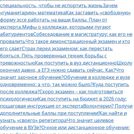
специальность, чтобы не испортить жизнь
Зачем
«гуманитарию» математика
Как заставить «свободную»
форму эссе работать на ваши баллы. План от
эксперта.
Мифы о колледжах, которыми пугают
абитуриентов
Собеседование в магистратуру: как его не
провалить
Что такое демонстрационный экзамен и кто
его сдает
Страх перед экзаменом: как перестать
бояться. Пять проверенных техник борьбы с
тревожностью
Как поступить в вуз дистанционно
Школу
окончил давно, а ЕГЭ нужно сдавать сейчас. Как?
Что
значит заочное обучение?
Обучение в колледже и вузе
одновременно: а что, так можно было?
Куда поступить
после колледжа?
Скоро экзамен – как подготовиться
психологически
Как поступить на бюджет в 2026 году:
пошаговая инструкция от эксперта
Волонтерил? Получи
дополнительные баллы при поступлении!
Как найти и
узнать «своего» репетитора
Что значит целевое
обучение в ВУЗе?
Очное или дистанционное обучение: