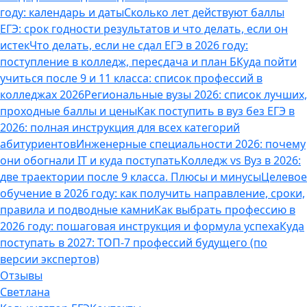
году: календарь и даты
Сколько лет действуют баллы
ЕГЭ: срок годности результатов и что делать, если он
истек
Что делать, если не сдал ЕГЭ в 2026 году:
поступление в колледж, пересдача и план Б
Куда пойти
учиться после 9 и 11 класса: список профессий в
колледжах 2026
Региональные вузы 2026: список лучших,
проходные баллы и цены
Как поступить в вуз без ЕГЭ в
2026: полная инструкция для всех категорий
абитуриентов
Инженерные специальности 2026: почему
они обогнали IT и куда поступать
Колледж vs Вуз в 2026:
две траектории после 9 класса. Плюсы и минусы
Целевое
обучение в 2026 году: как получить направление, сроки,
правила и подводные камни
Как выбрать профессию в
2026 году: пошаговая инструкция и формула успеха
Куда
поступать в 2027: ТОП-7 профессий будущего (по
версии экспертов)
Отзывы
Светлана