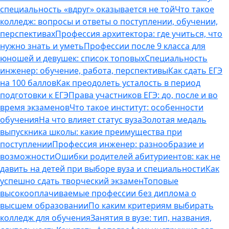
специальность «вдруг» оказывается не той
Что такое
колледж: вопросы и ответы о поступлении, обучении,
перспективах
Профессия архитектора: где учиться, что
нужно знать и уметь
Профессии после 9 класса для
юношей и девушек: список топовых
Специальность
инженер: обучение, работа, перспективы
Как сдать ЕГЭ
на 100 баллов
Как преодолеть усталость в период
подготовки к ЕГЭ
Права участников ЕГЭ: до, после и во
время экзаменов
Что такое институт: особенности
обучения
На что влияет статус вуза
Золотая медаль
выпускника школы: какие преимущества при
поступлении
Профессия инженер: разнообразие и
возможности
Ошибки родителей абитуриентов: как не
давить на детей при выборе вуза и специальности
Как
успешно сдать творческий экзамен
Топовые
высокооплачиваемые профессии без диплома о
высшем образовании
По каким критериям выбирать
колледж для обучения
Занятия в вузе: тип, названия,