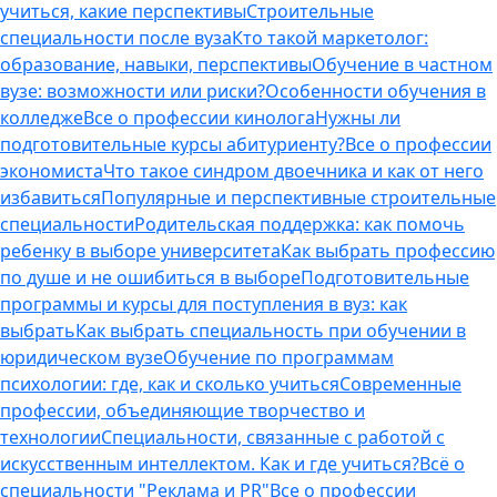
учиться, какие перспективы
Строительные
специальности после вуза
Кто такой маркетолог:
образование, навыки, перспективы
Обучение в частном
вузе: возможности или риски?
Особенности обучения в
колледже
Все о профессии кинолога
Нужны ли
подготовительные курсы абитуриенту?
Все о профессии
экономиста
Что такое синдром двоечника и как от него
избавиться
Популярные и перспективные строительные
специальности
Родительская поддержка: как помочь
ребенку в выборе университета
Как выбрать профессию
по душе и не ошибиться в выборе
Подготовительные
программы и курсы для поступления в вуз: как
выбрать
Как выбрать специальность при обучении в
юридическом вузе
Обучение по программам
психологии: где, как и сколько учиться
Современные
профессии, объединяющие творчество и
технологии
Специальности, связанные с работой с
искусственным интеллектом. Как и где учиться?
Всё о
специальности "Реклама и PR"
Все о профессии