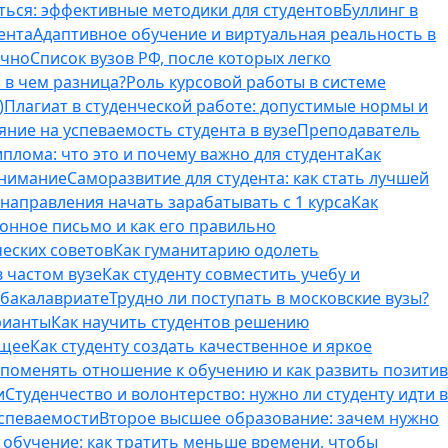
ться: эффективные методики для студентов
Буллинг в
ента
Адаптивное обучение и виртуальная реальность в
ично
Список вузов РФ, после которых легко
 в чем разница?
Роль курсовой работы в системе
)
Плагиат в студенческой работе: допустимые нормы и
яние на успеваемость студента в вузе
Преподаватель
лома: что это и почему важно для студента
Как
внимание
Саморазвитие для студента: как стать лучшей
T-направления начать зарабатывать с 1 курса
Как
онное письмо и как его правильно
ческих советов
Как гуманитарию одолеть
 частом вузе
Как студенту совместить учебу и
 бакалавриате
Трудно ли поступать в московские вузы?
рианты
Как научить студентов решению
бщее
Как студенту создать качественное и яркое
поменять отношение к обучению и как развить позитив
и
Студенчество и волонтерство: нужно ли cтуденту идти в
успеваемости
Второе высшее образование: зачем нужно
обучение: как тратить меньше времени, чтобы