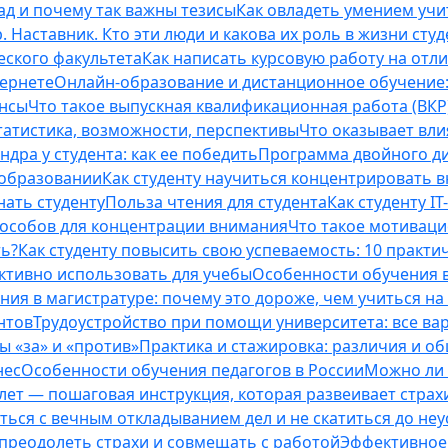
ад и почему так важны тезисы
Как овладеть умением учи
 Наставник. Кто эти люди и какова их роль в жизни студ
еского факультета
Как написать курсовую работу на отл
тернете
Онлайн-образование и дистанционное обучение:
ансы
Что такое выпускная квалификационная работа (ВКР
татистика, возможности, перспективы
Что оказывает вли
ндра у студента: как ее победить
Программа двойного дип
 образовании
Как студенту научиться концентрировать 
нать студенту
Польза чтения для студента
Как студенту I
способов для концентрации внимания
Что такое мотиваци
ть?
Как студенту повысить свою успеваемость: 10 практи
ективно использовать для учебы
Особенности обучения в
ния в магистратуре: почему это дороже, чем учиться на
нтов
Трудоустройство при помощи университета: все ва
 «за» и «против»
Практика и стажировка: различия и о
нес
Особенности обучения педагогов в России
Можно ли 
0 лет — пошаговая инструкция, которая развеивает страх
оться с вечным откладыванием дел и не скатиться до не
, преодолеть страхи и совмещать с работой
Эффективное 