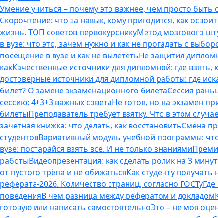
Умение учиться – почему это важнее, чем просто быть
Скорочтение: что за навык, кому пригодится, как освоит
жизнь. ТОП советов первокурснику
Метод мозгового шту
в вузе: что это, зачем нужно и как не прогадать с выбор
посещение в вузе и как не вылететь
Не защитил дипломн
как
Качественные источники для дипломной: где взять, 
достоверные источники для дипломной работы: где иска
билет? О замене экзаменационного билета
Сессия раньш
сессию: 4+3+3 важных совета
Не готов, но на экзамен пр
билеты
Преподаватель требует взятку. Что в этом случае
зачетная книжка: что делать, как восстановить
Смена пр
студентов
Вариативный модуль учебной программы: что 
вузе: постарайся взять все. И не только знаниями
Премия
работы
Видеопрезентация: как сделать ролик на 3 мину
от пустого трёпа и не обижаться
Как студенту получать
реферата-2026. Количество страниц, согласно ГОСТу
Где
поведения
В чем разница между рефератом и докладом
готовую или написать самостоятельно
Это – не моя оце