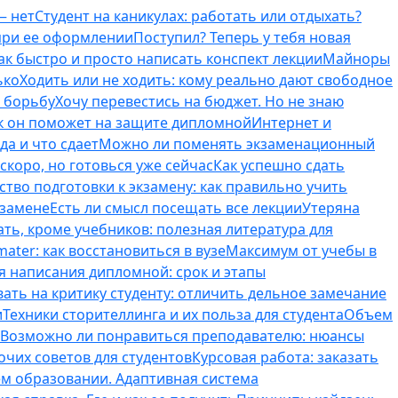
— нет
Студент на каникулах: работать или отдыхать?
 при ее оформлении
Поступил? Теперь у тебя новая
ак быстро и просто написать конспект лекции
Майноры
ько
Ходить или не ходить: кому реально дают свободное
ь борьбу
Хочу перевестись на бюджет. Но не знаю
к он поможет на защите дипломной
Интернет и
да и что сдает
Можно ли поменять экзаменационный
скоро, но готовься уже сейчас
Как успешно сдать
тво подготовки к экзамену: как правильно учить
кзамене
Есть ли смысл посещать все лекции
Утеряна
ть, кроме учебников: полезная литература для
ater: как восстановиться в вузе
Максимум от учебы в
я написания дипломной: срок и этапы
вать на критику студенту: отличить дельное замечание
и
Техники сторителлинга и их польза для студента
Объем
Возможно ли понравиться преподавателю: нюансы
очих советов для студентов
Курсовая работа: заказать
ем образовании. Адаптивная система