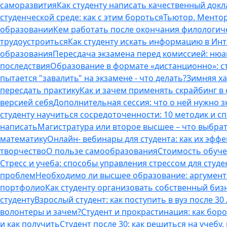
саморазвития
Как студенту написать качественный докл
студенческой среде: как с этим бороться
Тьютор. Ментор.
образовании
Кем работать после окончания филологич
трудоустроиться
Как студенту искать информацию в Ин
образования
Пересдача экзамена перед комиссией: ню
последствия
Образование в формате «дистанционно»: с
пытается "завалить" на экзамене - что делать?
Зимняя ха
пересдать практику
Как и зачем применять скрайбинг в
версией себя
Дополнительная сессия: что о ней нужно з
студенту научиться сосредоточенности: 10 методик и 
написать
Магистратура или второе высшее – что выбра
математику
Онлайн- вебинары для студента: как их эфф
творчество
О пользе самообразования
Стоимость обуче
Стресс и учеба: способы управления стрессом для студе
проблем
Необходимо ли высшее образование: аргументы
портфолио
Как студенту организовать собственный биз
студенту
Взрослый студент: как поступить в вуз после 3
волонтеры и зачем?
Студент и прокрастинация: как бор
и как получить
Студент после 30: как решиться на учебу