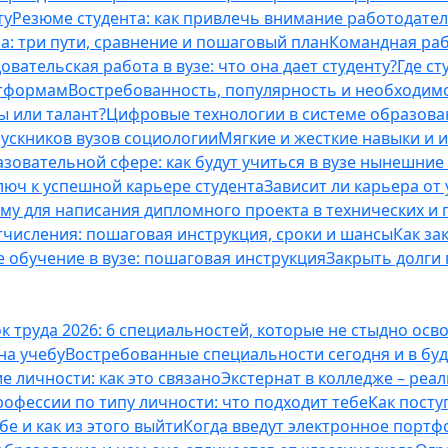
ту
Резюме студента: как привлечь внимание работодател
а: три пути, сравнение и пошаговый план
Командная раб
вательская работа в вузе: что она дает студенту?
Где с
атформам
Востребованность, популярность и необходим
ы или талант?
Цифровые технологии в системе образова
ускников вузов социологии
Мягкие и жесткие навыки и 
азовательной сфере: как будут учиться в вузе нынешни
люч к успешной карьере студента
Зависит ли карьера от
ему для написания дипломного проекта в технических и 
отчисления: пошаговая инструкция, сроки и шансы
Как за
 обучение в вузе: пошаговая инструкция
Закрыть долги в
к труда 2026: 6 специальностей, которые не стыдно осв
 на учебу
Востребованные специальности сегодня и в б
 личности: как это связано
Экстернат в колледже – реал
офессии по типу личности: что подходит тебе
Как посту
е и как из этого выйти
Когда введут электронное портф