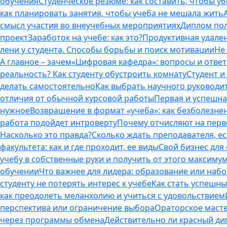
обучения
Студенческое резюме: как составить, чтобы у
как планировать занятия, чтобы учеба не мешала жить
смысл участия во внеучебных мероприятиях
Диплом пол
проект
Заработок на учебе: как это?
Продуктивная удален
лени у студента. Способы борьбы и поиск мотивации
Не
А главное – зачем
«Цифровая кафедра»: вопросы и отве
реальность? Как студенту обустроить комнату
Студент и 
делать самостоятельно
Как выбрать научного руководит
отличия от обычной курсовой работы
Первая и успешна
нужное
Возвращение в формат «учеба»: как безболезне
работа подойдет интроверту
Почему отчисляют на перво
Насколько это правда?
Сколько ждать преподавателя, есл
факультета: как и где проходит, ее виды
Свой бизнес для 
учебу в собственные руки и получить от этого максиму
обучении
Что важнее для лидера: образование или наб
студенту не потерять интерес к учебе
Как стать успешны
как преодолеть меланхолию и учиться с удовольствием
перспектива или ограничение выбора
Ораторское масте
через программы обмена
Действительно ли красный дип