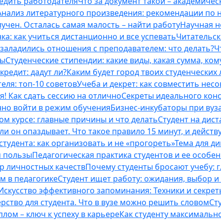
бедить работодателя
Что за документ такой – академическ
Анализ литературного произведения: рекомендации по
учен. Осталась самая малость – найти работу
Научная н
ка: как учиться дистанционно и все успевать
Читательск
 заладились отношения с преподавателем: что делать?
Ч
ты
Студенческие стипендии: какие виды, какая сумма, ко
кредит: дадут ли?
Каким будет город твоих студенческих 
еля: топ-10 советов
Учеба и декрет: как совместить нес
я! Как сдать сессию на отлично
Секреты идеального конс
нно войти в режим обучения
Бизнес-инкубаторы при вузах
м курсе: главные причины и что делать
Студент на дис
и он опаздывает. Что такое правило 15 минут, и действу
студента: как организовать и не «прогореть»
Тема для д
м пользы
Педагогическая практика студентов и ее особе
ор личностных качеств
Почему студенты бросают учебу: г
м в педагогике
Студент ищет работу: ожидания, выбор и
Искусство эффективного запоминания: Техники и секре
рство для студента. Что в вузе можно решить словом
Ст
лом – ключ к успеху в карьере
Как студенту максимальн