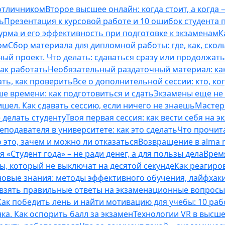
 отличником
Второе высшее онлайн: когда стоит, а когда 
ь
Презентация к курсовой работе и 10 ошибок студента
рма и его эффективность при подготовке к экзаменам
К
ом
Сбор материала для дипломной работы: где, как, скол
ый проект. Что делать: сдаваться сразу или продолжат
как работать
Необязательный раздаточный материал: ка
ть, как проверить
Все о дополнительной сессии: кто, ког
е времени: как подготовиться и сдать
Экзамены еще не 
ишел. Как сдавать сессию, если ничего не знаешь
Мастерс
 делать студенту
Твоя первая сессия: как вести себя на э
еподавателя в университете: как это сделать
Что прочита
это, зачем и можно ли отказаться
Возвращение в alma m
 «Студент года» – не ради денег, а для пользы дела
Врем
ты, который не выключат на десятой секунде
Как реагиро
 новые знания: методы эффективного обучения, лайфхак
 взять правильные ответы на экзаменационные вопросы
Как победить лень и найти мотивацию для учебы: 10 раб
нка. Как оспорить балл за экзамен
Технологии VR в высш