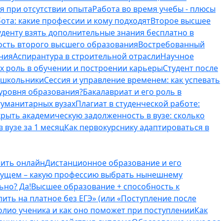
я при отсутствии опыта
Работа во время учебы - плюсы
ота: какие профессии и кому подходят
Второе высшее
туденту взять дополнительные знания бесплатно в
ость второго высшего образования
Востребованный
ния
Аспирантура в строительной отрасли
Научное
их роль в обучении и построении карьеры
Студент после
е школьники
Сессия и управление временем: как успевать
 уровня образования?
Бакалавриат и его роль в
гуманитарных вузах
Плагиат в студенческой работе:
крыть академическую задолженность в вузе: сколько
 вузе за 1 месяц
Как первокурснику адаптироваться в
оить онлайн
Дистанционное образование и его
удущем – какую профессию выбрать нынешнему
ьно? Да!
Высшее образование + способность к
пить на платное без ЕГЭ» (или «Поступление после
олио ученика и как оно поможет при поступлении
Как