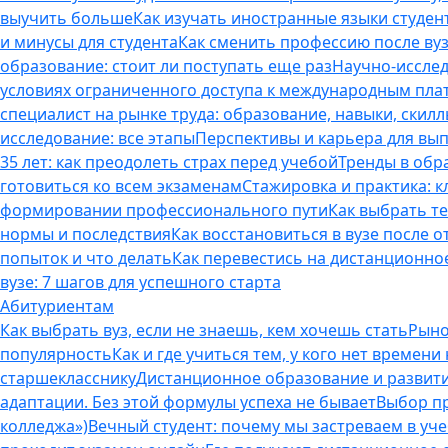
выучить больше
Как изучать иностранные языки студен
и минусы для студента
Как сменить профессию после вуз
образование: стоит ли поступать еще раз
Научно-исследо
условиях ограниченного доступа к международным пл
специалист на рынке труда: образование, навыки, скилл
исследование: все этапы
Перспективы и карьера для вып
35 лет: как преодолеть страх перед учебой
Тренды в обр
готовиться ко всем экзаменам
Стажировка и практика: к
формировании профессионального пути
Как выбрать т
нормы и последствия
Как восстановиться в вузе после 
попыток и что делать
Как перевестись на дистанционное
вузе: 7 шагов для успешного старта
Абитуриентам
Как выбрать вуз, если не знаешь, кем хочешь стать
Рыно
популярность
Как и где учиться тем, у кого нет времени
старшекласснику
Дистанционное образование и развитие
адаптации. Без этой формулы успеха не бывает
Выбор пр
колледжа»)
Вечный студент: почему мы застреваем в учеб