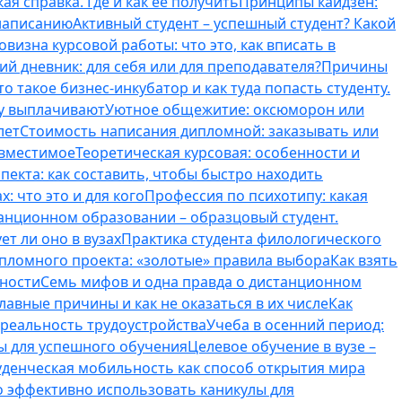
ая справка. Где и как ее получить
Принципы кайдзен:
 написанию
Активный студент – успешный студент? Какой
овизна курсовой работы: что это, как вписать в
ий дневник: для себя или для преподавателя?
Причины
то такое бизнес-инкубатор и как туда попасть студенту.
му выплачивают
Уютное общежитие: оксюморон или
лет
Стоимость написания дипломной: заказывать или
овместимое
Теоретическая курсовая: особенности и
пекта: как составить, чтобы быстро находить
: что это и для кого
Профессия по психотипу: какая
танционном образовании – образцовый студент.
ет ли оно в вузах
Практика студента филологического
ипломного проекта: «золотые» правила выбора
Как взять
нности
Семь мифов и одна правда о дистанционном
лавные причины и как не оказаться в их числе
Как
 реальность трудоустройства
Учеба в осенний период:
ты для успешного обучения
Целевое обучение в вузе –
уденческая мобильность как способ открытия мира
о эффективно использовать каникулы для