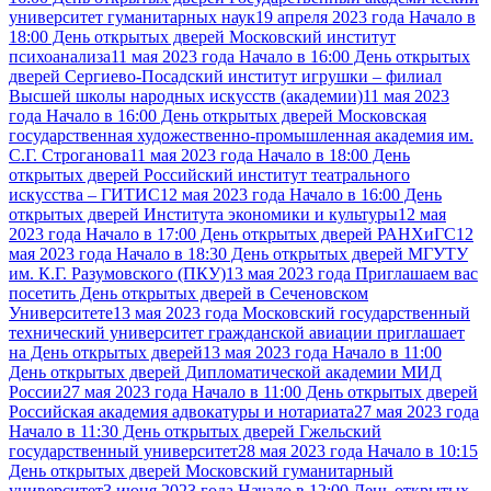
университет гуманитарных наук
19 апреля 2023 года Начало в
18:00 День открытых дверей Московский институт
психоанализа
11 мая 2023 года Начало в 16:00 День открытых
дверей Сергиево-Посадский институт игрушки – филиал
Высшей школы народных искусств (академии)
11 мая 2023
года Начало в 16:00 День открытых дверей Московская
государственная художественно-промышленная академия им.
С.Г. Строганова
11 мая 2023 года Начало в 18:00 День
открытых дверей Российский институт театрального
искусства – ГИТИС
12 мая 2023 года Начало в 16:00 День
открытых дверей Института экономики и культуры
12 мая
2023 года Начало в 17:00 День открытых дверей РАНХиГС
12
мая 2023 года Начало в 18:30 День открытых дверей МГУТУ
им. К.Г. Разумовского (ПКУ)
13 мая 2023 года Приглашаем вас
посетить День открытых дверей в Сеченовском
Университете
13 мая 2023 года Московский государственный
технический университет гражданской авиации приглашает
на День открытых дверей
13 мая 2023 года Начало в 11:00
День открытых дверей Дипломатической академии МИД
России
27 мая 2023 года Начало в 11:00 День открытых дверей
Российская академия адвокатуры и нотариата
27 мая 2023 года
Начало в 11:30 День открытых дверей Гжельский
государственный университет
28 мая 2023 года Начало в 10:15
День открытых дверей Московский гуманитарный
университет
3 июня 2023 года Начало в 12:00 День открытых