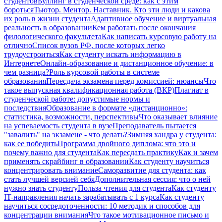
студентов
Буллинг в студенческой среде: как с этим
бороться
Тьютор. Ментор. Наставник. Кто эти люди и какова
их роль в жизни студента
Адаптивное обучение и виртуальная
реальность в образовании
Кем работать после окончания
филологического факультета
Как написать курсовую работу на
отлично
Список вузов РФ, после которых легко
трудоустроиться
Как студенту искать информацию в
Интернете
Онлайн-образование и дистанционное обучение: в
чем разница?
Роль курсовой работы в системе
образования
Пересдача экзамена перед комиссией: нюансы
Что
такое выпускная квалификационная работа (ВКР)
Плагиат в
студенческой работе: допустимые нормы и
последствия
Образование в формате «дистанционно»:
статистика, возможности, перспективы
Что оказывает влияние
на успеваемость студента в вузе
Преподаватель пытается
"завалить" на экзамене - что делать?
Зимняя хандра у студента:
как ее победить
Программа двойного диплома: что это и
почему важно для студента
Как пересдать практику
Как и зачем
применять скрайбинг в образовании
Как студенту научиться
концентрировать внимание
Саморазвитие для студента: как
стать лучшей версией себя
Дополнительная сессия: что о ней
нужно знать студенту
Польза чтения для студента
Как студенту
IT-направления начать зарабатывать с 1 курса
Как студенту
научиться сосредоточенности: 10 методик и способов для
концентрации внимания
Что такое мотивационное письмо и