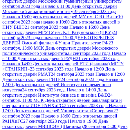
открытых дверей Московский гуманитарный университет
9
сентября 2023 года Начало в 11:00 День открытых дверей
Московский авиационный институт
9 сентября 2023 года
Начало в 15:00 день открытых дверей МУ им. С.Ю. Витте
10
сентября 2023 года начало в 10:00 День открытых дверей в
НИУ ВШЭ
21 сентября 2023 года Начало в 16:00 День
открытых дверей МГУТУ им. К.Г. Разумовского (ПКУ)
23
сентября 2023 года в начало в 15.00 ДЕНЬ ОТКРЫТЫХ
ДВЕРЕЙ Омский филиал ФУ при Правительстве РФ
23
сентября, 13:00 МСК День открытых дверей Московского
политехнического университета
23 сентября 2023 года Начало
в 10:00 День открытых дверей РУДН
21 сентября 2023 года
Начало в 14:00 День открытых дверей ЕТИ (филиала) МГТУ
«СТАНКИН»
23 сентября 2023 года Начало в 12:00 День
открытых дверей РМАТ
24 сентября 2023 года Начало в 12:00
День открытых дверей ГИТР
24 сентября 2023 года Начало в
12:00 День открытых дверей Института современного
искусства
24 сентября 2023 года Начало в 14:00 День
открытых дверей Института бизнеса и дизайна B&D
24
сентября, 11:00 МСК День открытых дверей бакалавриата и
специалитета ИОН РАНХиГС.
25 сентября 2023 года Начало в
17:00 День открытых дверей Университета «Синергия»
27
сентября 2023 года Начало в 18:00 День открытых дверей
РАНХиГС
27 сентября 2023 года Начало в 19:00 День
открытых дверей МВШСЭН (Шанинка)
28 сентября15:00 День