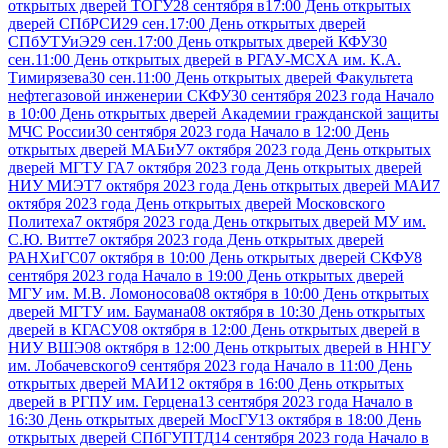
открытых дверей ТОГУ
28 сентября в17:00 День открытых
дверей СПбРСИ
29 сен.17:00 День открытых дверей
СПбУТУиЭ
29 сен.17:00 День открытых дверей КФУ
30
сен.11:00 День открытых дверей в РГАУ-МСХА им. К.А.
Тимирязева
30 сен.11:00 День открытых дверей Факультета
нефтегазовой инженерии СКФУ
30 сентября 2023 года Начало
в 10:00 День открытых дверей Академии гражданской защиты
МЧС России
30 сентября 2023 года Начало в 12:00 День
открытых дверей МАБиУ
7 октября 2023 года День открытых
дверей МГТУ ГА
7 октября 2023 года День открытых дверей
НИУ МИЭТ
7 октября 2023 года День открытых дверей МАИ
7
октября 2023 года День открытых дверей Московского
Политеха
7 октября 2023 года День открытых дверей МУ им.
С.Ю. Витте
7 октября 2023 года День открытых дверей
РАНХиГС
07 октября в 10:00 День открытых дверей СКФУ
8
сентября 2023 года Начало в 19:00 День открытых дверей
МГУ им. М.В. Ломоносова
08 октября в 10:00 День открытых
дверей МГТУ им. Баумана
08 октября в 10:30 День открытых
дверей в КГАСУ
08 октября в 12:00 День открытых дверей в
НИУ ВШЭ
08 октября в 12:00 День открытых дверей в ННГУ
им. Лобачевского
9 сентября 2023 года Начало в 11:00 День
открытых дверей МАИ
12 октября в 16:00 День открытых
дверей в РГПУ им. Герцена
13 сентября 2023 года Начало в
16:30 День открытых дверей МосГУ
13 октября в 18:00 День
открытых дверей СПбГУПТД
14 сентября 2023 года Начало в