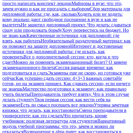
просто написать конспект лекции
Майноры в вузе: что это,
зачем нужно и как не прогадать с выбором
Сбор материала для
дипломной работы: где, как, сколько
Ходить или не ходить:
кому реально дают свободное посещение в вузе и как не
вылететь
Не защитил дипломный проект. Что делать: сдаваться
сразу или продолжать борьбу
Хочу перевестись на бюджет. Но
не знаю как
Качественные источники для дипломной: где
взять, как работать
Необязательный раздаточный материал: как
он поможет на защите дипломной
Интернет и достоверные
источники для дипломной работы: где искать, как
проверить
Все о дополнительной сессии: кто, когда и что
сдает
Можно ли поменять экзаменационный билет? О замене
экзаменационного билета
Сессия раньше времени: как
подготовиться и сдать
Экзамены еще не скоро, но готовься уже
сейчас
Как успешно сдать сессию: 4+3+3 важных совета
Не
готов, но на экзамен пришел. Как сдавать сессию, если ничего
не знаешь
Мастерство подготовки к экзамену: как правильно
учить билеты
Преподаватель требует взятку. Что в этом случае
делать студенту
Твоя первая сессия: как вести себя на
экзамене
Есть ли смысл посещать все лекции
Утеряна зачетная
книжка: что делать, как восстановить
Смена преподавателя в
университете: как это сделать
Что прочитать, кроме
учебников: полезная литература для студентов
Вариативный
модуль учебной программы: что это, зачем и можно ли
отказаться
Возвращение в alma mater: как восстановиться в