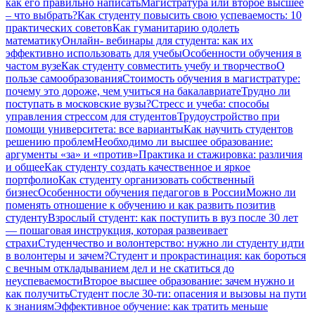
как его правильно написать
Магистратура или второе высшее
– что выбрать?
Как студенту повысить свою успеваемость: 10
практических советов
Как гуманитарию одолеть
математику
Онлайн- вебинары для студента: как их
эффективно использовать для учебы
Особенности обучения в
частом вузе
Как студенту совместить учебу и творчество
О
пользе самообразования
Стоимость обучения в магистратуре:
почему это дороже, чем учиться на бакалавриате
Трудно ли
поступать в московские вузы?
Стресс и учеба: способы
управления стрессом для студентов
Трудоустройство при
помощи университета: все варианты
Как научить студентов
решению проблем
Необходимо ли высшее образование:
аргументы «за» и «против»
Практика и стажировка: различия
и общее
Как студенту создать качественное и яркое
портфолио
Как студенту организовать собственный
бизнес
Особенности обучения педагогов в России
Можно ли
поменять отношение к обучению и как развить позитив
студенту
Взрослый студент: как поступить в вуз после 30 лет
— пошаговая инструкция, которая развеивает
страхи
Студенчество и волонтерство: нужно ли cтуденту идти
в волонтеры и зачем?
Студент и прокрастинация: как бороться
с вечным откладыванием дел и не скатиться до
неуспеваемости
Второе высшее образование: зачем нужно и
как получить
Студент после 30-ти: опасения и вызовы на пути
к знаниям
Эффективное обучение: как тратить меньше