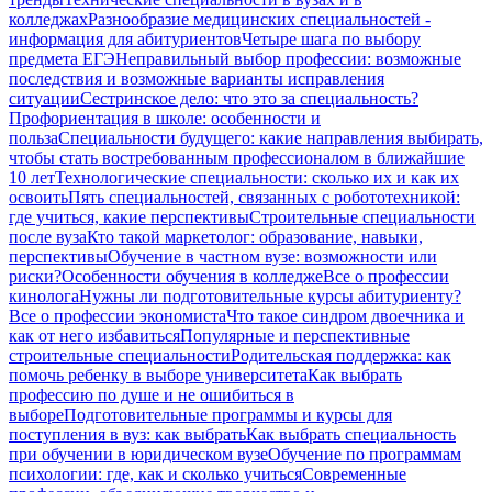
колледжах
Разнообразие медицинских специальностей -
информация для абитуриентов
Четыре шага по выбору
предмета ЕГЭ
Неправильный выбор профессии: возможные
последствия и возможные варианты исправления
ситуации
Сестринское дело: что это за специальность?
Профориентация в школе: особенности и
польза
Специальности будущего: какие направления выбирать,
чтобы стать востребованным профессионалом в ближайшие
10 лет
Технологические специальности: сколько их и как их
освоить
Пять специальностей, связанных с робототехникой:
где учиться, какие перспективы
Строительные специальности
после вуза
Кто такой маркетолог: образование, навыки,
перспективы
Обучение в частном вузе: возможности или
риски?
Особенности обучения в колледже
Все о профессии
кинолога
Нужны ли подготовительные курсы абитуриенту?
Все о профессии экономиста
Что такое синдром двоечника и
как от него избавиться
Популярные и перспективные
строительные специальности
Родительская поддержка: как
помочь ребенку в выборе университета
Как выбрать
профессию по душе и не ошибиться в
выборе
Подготовительные программы и курсы для
поступления в вуз: как выбрать
Как выбрать специальность
при обучении в юридическом вузе
Обучение по программам
психологии: где, как и сколько учиться
Современные