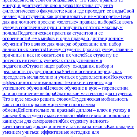
минут, и действует ли оно в вузах
Практика студента
филологического факультета: как и где проходит, ее виды
Свой
бизнес для студента: как организовать и не «прогореть»
Тема
для дипломного проекта: «золотые» правила выбора
Как взять
учебу в собственные руки и получить от этого максимум
пользы
Педагогическая практика студентов и ее
особенности
Семь мифов и одна правда о дистанционном
обучении
Что важнее для лидера: образование или набор
личностных качеств
Почему студенты бросают учебу: главные
причины и как не оказаться в их числе
Как студенту не
потерять интерес к учебе
Как стать успешным в
педагогике
Студент ищет работу: ожидания, выбор и
реальность трудоустройства
Учеба в осенний период: как
преодолеть меланхолию и учиться с удовольствием
Искусство
эффективного запоминания: Техники и секреты для
успешного обучения
Целевое обучение в вузе – перспектива
или ограничение выбора
Ораторское мастерство для студента.
Что в вузе можно решить словом
Студенческая мобильность
как способ открытия мира через программы
обмена
Действительно ли красный диплом – ключ к успеху в
карьере
Как студенту максимально эффективно использовать
каникулы для саморазвития
Как студенту написать
качественный доклад и почему так важны тезисы
Как овладеть
умением учиться: эффективные методики для