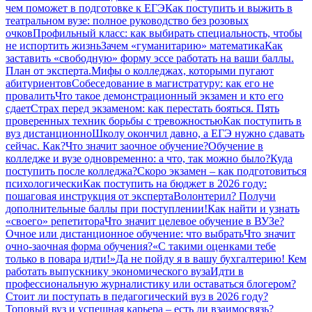
чем поможет в подготовке к ЕГЭ
Как поступить и выжить в
театральном вузе: полное руководство без розовых
очков
Профильный класс: как выбирать специальность, чтобы
не испортить жизнь
Зачем «гуманитарию» математика
Как
заставить «свободную» форму эссе работать на ваши баллы.
План от эксперта.
Мифы о колледжах, которыми пугают
абитуриентов
Собеседование в магистратуру: как его не
провалить
Что такое демонстрационный экзамен и кто его
сдает
Страх перед экзаменом: как перестать бояться. Пять
проверенных техник борьбы с тревожностью
Как поступить в
вуз дистанционно
Школу окончил давно, а ЕГЭ нужно сдавать
сейчас. Как?
Что значит заочное обучение?
Обучение в
колледже и вузе одновременно: а что, так можно было?
Куда
поступить после колледжа?
Скоро экзамен – как подготовиться
психологически
Как поступить на бюджет в 2026 году:
пошаговая инструкция от эксперта
Волонтерил? Получи
дополнительные баллы при поступлении!
Как найти и узнать
«своего» репетитора
Что значит целевое обучение в ВУЗе?
Очное или дистанционное обучение: что выбрать
Что значит
очно-заочная форма обучения?
«С такими оценками тебе
только в повара идти!»
Да не пойду я в вашу бухгалтерию! Кем
работать выпускнику экономического вуза
Идти в
профессиональную журналистику или оставаться блогером?
Стоит ли поступать в педагогический вуз в 2026 году?
Топовый вуз и успешная карьера – есть ли взаимосвязь?