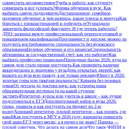
совместить несовместимое
Учеба и работа: как студенту
совмещать и все успевать?
Формы обучения в вузе. Как
выбрать самую подходящую
Дистанционное, семейное,
надомное обучение: в чем разница, какие плюсы и минусы
Как
бороться с прокрастинацией и победить ее
Угораздило
закончить философский факультет. И где теперь работать?
ДПО: разница между профессиональной переподготовкой и
повышением квалификации
Программист и диплом: можно ли
получить востребованную специальность без вузовского
образования
Целевое обучение и его нюансы
Специальность
айтишника за государственный счет: как это работает
Как
выбрать профессию правильно
Проходные баллы 2026: куда на
самом деле стало проще поступить.
Как проверить наличие
аккредитации и лицензии у вуза
День открытых дверей: как
выжать из вуза всю правду, а не только рекламу
Юрист в 2026:
золотые горы или тяжёлая реальность? Карьера без розовых
очков
От детсада до доктора наук: как устроена наша
образовательная лестница (и на какой ступени
застрять)
Репетитор, курсы или учитель в школе – как лучше
подготовиться к ЕГЭ
Дополнительный набор в вузы 2026:
сроки, правила и как поступить на бюджет во 2‑ю
волну
Хороший репетитор, плохой репетитор – как понять, где
какой
Как поступить в МГУ в 2026 году: варианты повысить
свой шанс
ЕГЭ через месяц, а я ничего не знаю? Паника —
плохой советчик. Что делать на самом деле
Что такое ФИПИ и