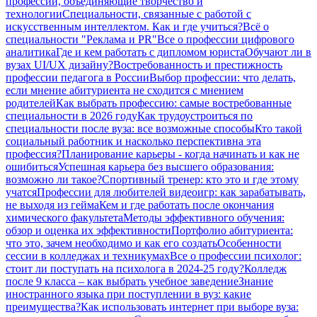
профессии, объединяющие творчество и
технологии
Специальности, связанные с работой с
искусственным интеллектом. Как и где учиться?
Всё о
специальности "Реклама и PR"
Все о профессии цифрового
аналитика
Где и кем работать с дипломом юриста
Обучают ли в
вузах UI/UX дизайну?
Востребованность и престижность
профессии педагога в России
Выбор профессии: что делать,
если мнение абитуриента не сходится с мнением
родителей
Как выбрать профессию: самые востребованные
специальности в 2026 году
Как трудоустроиться по
специальности после вуза: все возможные способы
Кто такой
социальный работник и насколько перспективна эта
профессия?
Планирование карьеры - когда начинать и как не
ошибиться
Успешная карьера без высшего образования:
возможно ли такое?
Спортивный тренер: кто это и где этому
учатся
Профессии для любителей видеоигр: как зарабатывать,
не выходя из гейма
Кем и где работать после окончания
химического факультета
Методы эффективного обучения:
обзор и оценка их эффективности
Портфолио абитуриента:
что это, зачем необходимо и как его создать
Особенности
сессии в колледжах и техникумах
Все о профессии психолог:
стоит ли поступать на психолога в 2024-25 году?
Колледж
после 9 класса – как выбрать учебное заведение
Знание
иностранного языка при поступлении в вуз: какие
преимущества?
Как использовать интернет при выборе вуза: