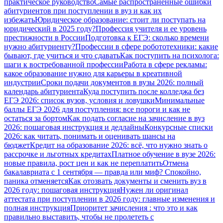
практическое руководство
Самые распространенные ошибки
абитуриентов при поступлении в вуз и как их
избежать
Юридическое образование: стоит ли поступать на
юридический в 2025 году?
Профессия учителя и ее уровень
престижности в России
Подготовка к ЕГЭ: сколько времени
нужно абитуриенту?
Профессии в сфере робототехники: какие
бывают, где учиться и что сдавать
Как поступить на психолога:
шаги к востребованной профессии
Работа в сфере рекламы:
какое образование нужно для карьеры в креативной
индустрии
Сроки подачи документов в вузы 2026: полный
календарь абитуриента
Куда поступить после колледжа без
ЕГЭ 2026: список вузов, условия и ловушки
Минимальные
баллы ЕГЭ 2026 для поступления: все пороги и как не
остаться за бортом
Как подать согласие на зачисление в вуз
2026: пошаговая инструкция и дедлайны
Конкурсные списки
2026: как читать, понимать и оценивать шансы на
бюджет
Кредит на образование 2026: всё, что нужно знать о
рассрочке и льготных кредитах
Платное обучение в вузе 2026:
новые правила, рост цен и как не переплатить
Отмена
бакалавриата с 1 сентября — правда или миф? Спокойно,
паника отменяется
Как отозвать документы и сменить вуз в
2026 году: пошаговая инструкция
Нужен ли оригинал
аттестата при поступлении в 2026 году: главные изменения и
полная инструкция
Приоритет зачисления : что это и как
правильно выставить, чтобы не пролететь с