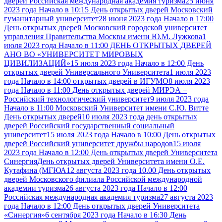
дверей Российская международная академия туризма
25 июня
2023 года Начало в 10:15 День открытых дверей Московский
гуманитарный университет
28 июня 2023 года Начало в 17:00
День открытых дверей Московский городской университет
управления Правительства Москвы имени Ю.М. Лужкова
1
июля 2023 года Начало в 11:00 ДЕНЬ ОТКРЫТЫХ ДВЕРЕЙ
АНО ВО «УНИВЕРСИТЕТ МИРОВЫХ
ЦИВИЛИЗАЦИЙ»
15 июля 2023 года Начало в 12:00 День
открытых дверей Универсального Университета
1 июля 2023
года Начало в 14:00 открытых дверей в ИГУМО
8 июля 2023
года Начало в 11:00 День открытых дверей МИРЭА –
Российский технологический университет
9 июля 2023 года
Начало в 11:00 Московский Университет имени С.Ю. Витте
День открытых дверей
10 июля 2023 года день открытых
дверей Российский государственный социальный
университет
15 июля 2023 года Начало в 10:00 День открытых
дверей Российский университет дружбы народов
15 июля
2023 года Начало в 12:00 День открытых дверей Университета
Синергия
День открытых дверей Университета имени О.Е.
Кутафина (МГЮА
12 августа 2023 года 10.00 День открытых
дверей Московского филиала Российской международной
академии туризма
26 августа 2023 года Начало в 12:00
Российская международная академия туризма
27 августа 2023
года Начало в 12:00 День открытых дверей Университета
«Синергия»
6 сентября 2023 года Начало в 16:30 День