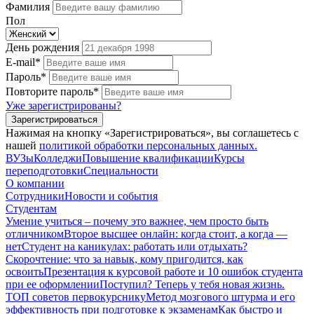
Фамилия
Пол
День рождения
E-mail*
Пароль*
Повторите пароль*
Уже зарегистрированы?
Зарегистрироваться
Нажимая на кнопку «Зарегистрироваться», вы соглашетесь с
нашей
политикой обработки персональных данных.
ВУЗы
Колледжи
Повышение квалификации
Курсы
переподготовки
Специальности
О компании
Сотрудники
Новости и события
Студентам
Умение учиться – почему это важнее, чем просто быть
отличником
Второе высшее онлайн: когда стоит, а когда —
нет
Студент на каникулах: работать или отдыхать?
Скорочтение: что за навык, кому пригодится, как
освоить
Презентация к курсовой работе и 10 ошибок студента
при ее оформлении
Поступил? Теперь у тебя новая жизнь.
ТОП советов первокурснику
Метод мозгового штурма и его
эффективность при подготовке к экзаменам
Как быстро и