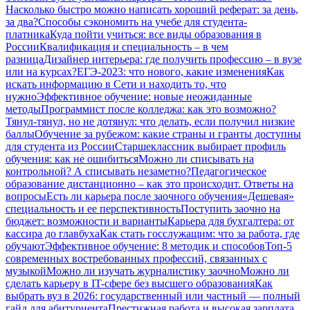
Насколько быстро можно написать хороший реферат: за день,
за два?
Способы сэкономить на учебе для студента-
платника
Куда пойти учиться: все виды образования в
России
Квалификация и специальность – в чем
разница
Дизайнер интерьера: где получить профессию – в вузе
или на курсах?
ЕГЭ-2023: что нового, какие изменения
Как
искать информацию в Сети и находить то, что
нужно
Эффективное обучение: новые неожиданные
методы
Программист после колледжа: как это возможно?
Тянул-тянул, но не дотянул: что делать, если получил низкие
баллы
Обучение за рубежом: какие страны и гранты доступны
для студента из России
Старшеклассник выбирает профиль
обучения: как не ошибиться
Можно ли списывать на
контрольной? А списывать незаметно?
Педагогическое
образование дистанционно – как это происходит. Ответы на
вопросы
Есть ли карьера после заочного обучения
«Дешевая»
специальность и ее перспективность
Поступить заочно на
бюджет: возможности и варианты
Карьера для бухгалтера: от
кассира до главбуха
Как стать госслужащим: что за работа, где
обучают
Эффективное обучение: 8 методик и способов
Топ-5
современных востребованных профессий, связанных с
музыкой
Можно ли изучать журналистику заочно
Можно ли
сделать карьеру в IT-сфере без высшего образования
Как
выбрать вуз в 2026: государственный или частный — полный
гайд для абитуриента
Престижная работа и высокая зарплата