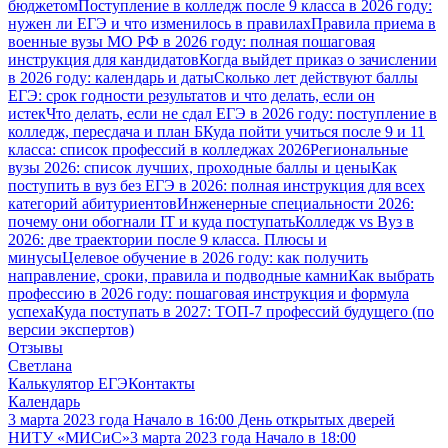
бюджетом
Поступление в колледж после 9 класса в 2026 году:
нужен ли ЕГЭ и что изменилось в правилах
Правила приема в
военные вузы МО РФ в 2026 году: полная пошаговая
инструкция для кандидатов
Когда выйдет приказ о зачислении
в 2026 году: календарь и даты
Сколько лет действуют баллы
ЕГЭ: срок годности результатов и что делать, если он
истек
Что делать, если не сдал ЕГЭ в 2026 году: поступление в
колледж, пересдача и план Б
Куда пойти учиться после 9 и 11
класса: список профессий в колледжах 2026
Региональные
вузы 2026: список лучших, проходные баллы и цены
Как
поступить в вуз без ЕГЭ в 2026: полная инструкция для всех
категорий абитуриентов
Инженерные специальности 2026:
почему они обогнали IT и куда поступать
Колледж vs Вуз в
2026: две траектории после 9 класса. Плюсы и
минусы
Целевое обучение в 2026 году: как получить
направление, сроки, правила и подводные камни
Как выбрать
профессию в 2026 году: пошаговая инструкция и формула
успеха
Куда поступать в 2027: ТОП-7 профессий будущего (по
версии экспертов)
Отзывы
Светлана
Калькулятор ЕГЭ
Контакты
Календарь
3 марта 2023 года Начало в 16:00 День открытых дверей
НИТУ «МИСиС»
3 марта 2023 года Начало в 18:00