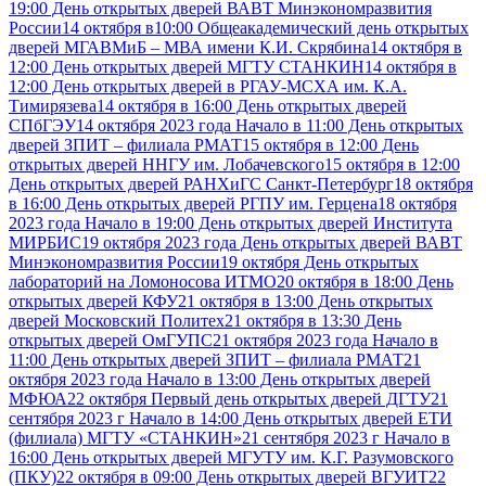
19:00 День открытых дверей ВАВТ Минэкономразвития
России
14 октября в10:00 Общеакадемический день открытых
дверей МГАВМиБ – МВА имени К.И. Скрябина
14 октября в
12:00 День открытых дверей МГТУ СТАНКИН
14 октября в
12:00 День открытых дверей в РГАУ-МСХА им. К.А.
Тимирязева
14 октября в 16:00 День открытых дверей
СПбГЭУ
14 октября 2023 года Начало в 11:00 День открытых
дверей ЗПИТ – филиала РМАТ
15 октября в 12:00 День
открытых дверей ННГУ им. Лобачевского
15 октября в 12:00
День открытых дверей РАНХиГС Санкт-Петербург
18 октября
в 16:00 День открытых дверей РГПУ им. Герцена
18 октября
2023 года Начало в 19:00 День открытых дверей Института
МИРБИС
19 октября 2023 года День открытых дверей ВАВТ
Минэкономразвития России
19 октября День открытых
лабораторий на Ломоносова ИТМО
20 октября в 18:00 День
открытых дверей КФУ
21 октября в 13:00 День открытых
дверей Московский Политех
21 октября в 13:30 День
открытых дверей ОмГУПС
21 октября 2023 года Начало в
11:00 День открытых дверей ЗПИТ – филиала РМАТ
21
октября 2023 года Начало в 13:00 День открытых дверей
МФЮА
22 октября Первый день открытых дверей ДГТУ
21
сентября 2023 г Начало в 14:00 День открытых дверей ЕТИ
(филиала) МГТУ «СТАНКИН»
21 сентября 2023 г Начало в
16:00 День открытых дверей МГУТУ им. К.Г. Разумовского
(ПКУ)
22 октября в 09:00 День открытых дверей ВГУИТ
22