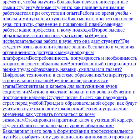
времени, чтобы выучить больше
Как изучать иностранные
языки студенту
Резюме студента: как привлечь внимание
работодателя при отсутствии опыта
Работа во время учебы -
плюсы и минусы для студента
Как сменить профессию после
вуза: три пути, сравнение и пошаговый план
Командная
работа: какие профессии и кому подходят
Второе высшее
образование: стоит ли поступать еще раз
Научно-
исследовательская работа в вузе: что она дает студенту?
Где
студенту взять дополнительные знания бесплатно в условиях
ограниченного доступа к международным
платформам
Востребованность, популярность и необходимость
второго высшего образования
Востребованный специалист на
рынке труда: образование, навыки, скиллы или талант?
Цифровые технологии в системе образования
Аспирантура в
строительной отрасли
Научное исследование: все
этапы
Перспективы и карьера для выпускников вузов
социологии
Мягкие и жесткие навыки и их роль в обучении и
построении карьеры
Студент после 35 лет: как преодолеть
страх перед учебой
Тренды в образовательной сфере: как будут
учиться в вузе нынешние школьники
Сессия и управление
временем: как успевать готовиться ко всем
экзаменам
Стажировка и практика: ключ к успешной карьере
студента
Зависит ли карьера от уровня образования?
Бакалавриат и его роль в формировании профессионального
пути
Как выбрать тему для написания дипломного проекта в