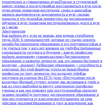
технических и гуманитарных вузах
Плагиат в студенческой
работе: нормы и последствия
Как восстановиться в вузе после
отчисления: пошаговая инструкция, сроки и шансы
Как
закрыть академическую задолженность в вузе: сколько
попыток и что делать
Как перевестись на дистанционное
обучение в вузе: пошаговая инструкция
Закрыть долги в вузе
за 1 месяц
Абитуриентам
Как выбрать вуз, если не знаешь, кем хочешь стать
Рынок
труда 2026: 6 специальностей, которые не стыдно освоить
онлайн
Дистанционное образование и его популярность
Как и
где учиться тем, у кого нет времени на учебу
Востребованные
специальности сегодня и в будущем – какую профессию
выбрать нынешнему старшекласснику
Дистанционное
образование и развитие личности: как это связано
Экстернат в
колледже – реально? Да!
Высшее образование + способность к
адаптации. Без этой формулы успеха не бывает
Выбор
профессии по типу личности: что подходит тебе
Как
поступить на платное без ЕГЭ» (или «Поступление после
колледжа»)
Вечный студент: почему мы застреваем в учебе и
как из этого выйти
Когда введут электронное портфолио
ученика и как оно поможет при поступлении
Как проходит
экзамен онлайн
Где получают дистанционное образование и
чем оно отличается от классического
Ограничен ли срок
действия диплома
Образование и уход за младенцем: как