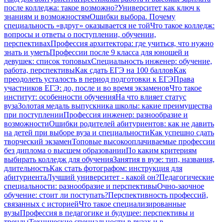
после колледжа: такое возможно?
Университет как ключ к
знаниям и возможностям
Ошибки выбора. Почему
специальность «вдруг» оказывается не той
Что такое колледж:
вопросы и ответы о поступлении, обучении,
перспективах
Профессия архитектора: где учиться, что нужно
знать и уметь
Профессии после 9 класса для юношей и
девушек: список топовых
Специальность инженер: обучение,
работа, перспективы
Как сдать ЕГЭ на 100 баллов
Как
преодолеть усталость в период подготовки к ЕГЭ
Права
участников ЕГЭ: до, после и во время экзаменов
Что такое
институт: особенности обучения
На что влияет статус
вуза
Золотая медаль выпускника школы: какие преимущества
при поступлении
Профессия инженер: разнообразие и
возможности
Ошибки родителей абитуриентов: как не давить
на детей при выборе вуза и специальности
Как успешно сдать
творческий экзамен
Топовые высокооплачиваемые профессии
без диплома о высшем образовании
По каким критериям
выбирать колледж для обучения
Занятия в вузе: тип, названия,
длительность
Как стать фотографом: инструкция для
абитуриента
Лучший университет - какой он?
Педагогические
специальности: разнообразие и перспективы
Очно-заочное
обучение: стоит ли поступать?
Перспективность профессий,
связанных с историей
Что такое специализированные
вузы
Профессия в педагогике и будущее: перспективы и
тренды
Технические специальности в вузах и в