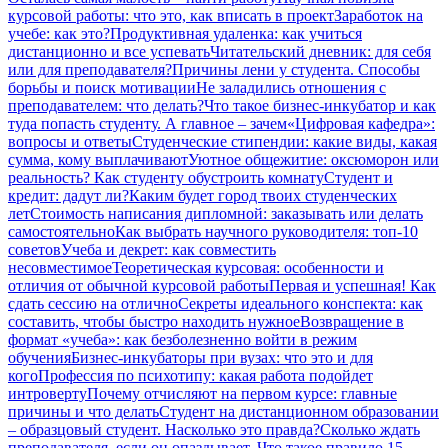
курсовой работы: что это, как вписать в проект
Заработок на
учебе: как это?
Продуктивная удаленка: как учиться
дистанционно и все успевать
Читательский дневник: для себя
или для преподавателя?
Причины лени у студента. Способы
борьбы и поиск мотивации
Не заладились отношения с
преподавателем: что делать?
Что такое бизнес-инкубатор и как
туда попасть студенту. А главное – зачем
«Цифровая кафедра»:
вопросы и ответы
Студенческие стипендии: какие виды, какая
сумма, кому выплачивают
Уютное общежитие: оксюморон или
реальность? Как студенту обустроить комнату
Студент и
кредит: дадут ли?
Каким будет город твоих студенческих
лет
Стоимость написания дипломной: заказывать или делать
самостоятельно
Как выбрать научного руководителя: топ-10
советов
Учеба и декрет: как совместить
несовместимое
Теоретическая курсовая: особенности и
отличия от обычной курсовой работы
Первая и успешная! Как
сдать сессию на отлично
Секреты идеального конспекта: как
составить, чтобы быстро находить нужное
Возвращение в
формат «учеба»: как безболезненно войти в режим
обучения
Бизнес-инкубаторы при вузах: что это и для
кого
Профессия по психотипу: какая работа подойдет
интроверту
Почему отчисляют на первом курсе: главные
причины и что делать
Студент на дистанционном образовании
– образцовый студент. Насколько это правда?
Сколько ждать
преподавателя, если он опаздывает. Что такое правило 15