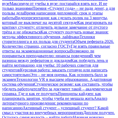
вузе
Максимум от учебы в вузе: постарайся взять все. И не
только знаниями
Премия «Студент года» – не ради денег, а для
пользы дела
Время написания дипломной: срок и этапы
работы
Видеопрезентация: как сделать ролик на 3 минуты,
который не выключат на десятой секунде
Как реагировать на
критику студенту: отличить дельное замечание от пустого
трёпа и не обижаться
Как студенту получать новые знания:
методы эффективного обучения, лайфхаки
Техники
сторителлинга и их польза для студента
Объем реферата-2026.
Количество страниц, согласно ГОСТу
Где взять правильные
ответы на экзаменационные вопросы
Возможно ли
понравиться преподавателю: нюансы поведения
В чем
разница между рефератом и докладом
Как победить лень и
найти мотивацию для учебы: 10 рабочих советов для
студентов
Курсовая работа: заказать готовую или написать
самостоятельно
Это – не моя оценка. Как оспорить балл за
экзамен
Технологии VR в высшем образовании. Адаптивная
система обучения
Студенческое резюме: как составить, чтобы
убедить работодателя
Что за документ такой – академическая
справка. Где и как ее получить
Принципы кайдзен: как
планировать занятия, чтобы учеба не мешала жить
Анализ
литературного произведения: рекомендации по
написанию
Активный студент – успешный студент? Какой
смысл участия во внеучебных мероприятиях
Диплом получен.
Осталась самая малость – найти работу
Научная новизна