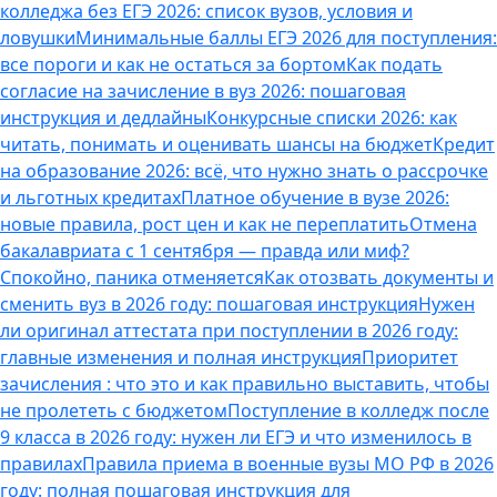
колледжа без ЕГЭ 2026: список вузов, условия и
ловушки
Минимальные баллы ЕГЭ 2026 для поступления:
все пороги и как не остаться за бортом
Как подать
согласие на зачисление в вуз 2026: пошаговая
инструкция и дедлайны
Конкурсные списки 2026: как
читать, понимать и оценивать шансы на бюджет
Кредит
на образование 2026: всё, что нужно знать о рассрочке
и льготных кредитах
Платное обучение в вузе 2026:
новые правила, рост цен и как не переплатить
Отмена
бакалавриата с 1 сентября — правда или миф?
Спокойно, паника отменяется
Как отозвать документы и
сменить вуз в 2026 году: пошаговая инструкция
Нужен
ли оригинал аттестата при поступлении в 2026 году:
главные изменения и полная инструкция
Приоритет
зачисления : что это и как правильно выставить, чтобы
не пролететь с бюджетом
Поступление в колледж после
9 класса в 2026 году: нужен ли ЕГЭ и что изменилось в
правилах
Правила приема в военные вузы МО РФ в 2026
году: полная пошаговая инструкция для