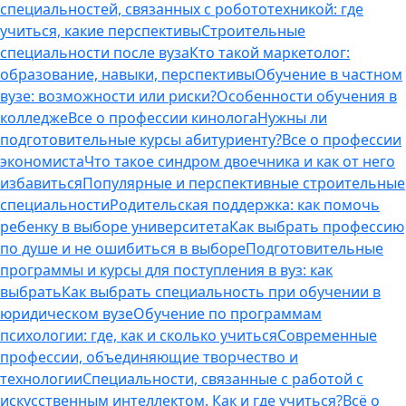
специальностей, связанных с робототехникой: где
учиться, какие перспективы
Строительные
специальности после вуза
Кто такой маркетолог:
образование, навыки, перспективы
Обучение в частном
вузе: возможности или риски?
Особенности обучения в
колледже
Все о профессии кинолога
Нужны ли
подготовительные курсы абитуриенту?
Все о профессии
экономиста
Что такое синдром двоечника и как от него
избавиться
Популярные и перспективные строительные
специальности
Родительская поддержка: как помочь
ребенку в выборе университета
Как выбрать профессию
по душе и не ошибиться в выборе
Подготовительные
программы и курсы для поступления в вуз: как
выбрать
Как выбрать специальность при обучении в
юридическом вузе
Обучение по программам
психологии: где, как и сколько учиться
Современные
профессии, объединяющие творчество и
технологии
Специальности, связанные с работой с
искусственным интеллектом. Как и где учиться?
Всё о