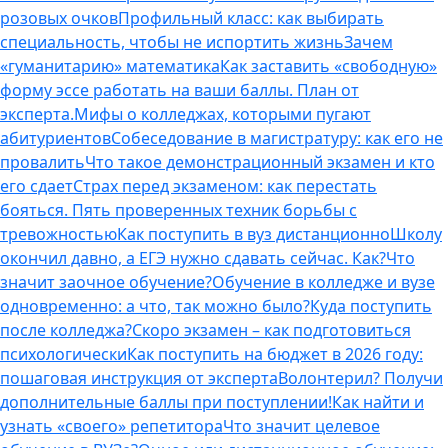
розовых очков
Профильный класс: как выбирать
специальность, чтобы не испортить жизнь
Зачем
«гуманитарию» математика
Как заставить «свободную»
форму эссе работать на ваши баллы. План от
эксперта.
Мифы о колледжах, которыми пугают
абитуриентов
Собеседование в магистратуру: как его не
провалить
Что такое демонстрационный экзамен и кто
его сдает
Страх перед экзаменом: как перестать
бояться. Пять проверенных техник борьбы с
тревожностью
Как поступить в вуз дистанционно
Школу
окончил давно, а ЕГЭ нужно сдавать сейчас. Как?
Что
значит заочное обучение?
Обучение в колледже и вузе
одновременно: а что, так можно было?
Куда поступить
после колледжа?
Скоро экзамен – как подготовиться
психологически
Как поступить на бюджет в 2026 году:
пошаговая инструкция от эксперта
Волонтерил? Получи
дополнительные баллы при поступлении!
Как найти и
узнать «своего» репетитора
Что значит целевое