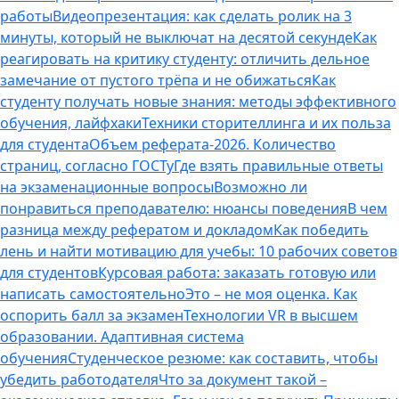
работы
Видеопрезентация: как сделать ролик на 3
минуты, который не выключат на десятой секунде
Как
реагировать на критику студенту: отличить дельное
замечание от пустого трёпа и не обижаться
Как
студенту получать новые знания: методы эффективного
обучения, лайфхаки
Техники сторителлинга и их польза
для студента
Объем реферата-2026. Количество
страниц, согласно ГОСТу
Где взять правильные ответы
на экзаменационные вопросы
Возможно ли
понравиться преподавателю: нюансы поведения
В чем
разница между рефератом и докладом
Как победить
лень и найти мотивацию для учебы: 10 рабочих советов
для студентов
Курсовая работа: заказать готовую или
написать самостоятельно
Это – не моя оценка. Как
оспорить балл за экзамен
Технологии VR в высшем
образовании. Адаптивная система
обучения
Студенческое резюме: как составить, чтобы
убедить работодателя
Что за документ такой –