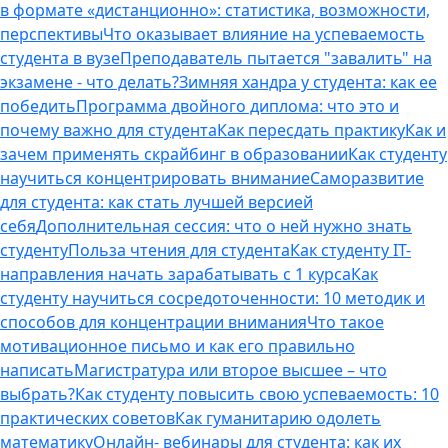
в формате «дистанционно»: статистика, возможности,
перспективы
Что оказывает влияние на успеваемость
студента в вузе
Преподаватель пытается "завалить" на
экзамене - что делать?
Зимняя хандра у студента: как ее
победить
Программа двойного диплома: что это и
почему важно для студента
Как пересдать практику
Как и
зачем применять скрайбинг в образовании
Как студенту
научиться концентрировать внимание
Саморазвитие
для студента: как стать лучшей версией
себя
Дополнительная сессия: что о ней нужно знать
студенту
Польза чтения для студента
Как студенту IT-
направления начать зарабатывать с 1 курса
Как
студенту научиться сосредоточенности: 10 методик и
способов для концентрации внимания
Что такое
мотивационное письмо и как его правильно
написать
Магистратура или второе высшее – что
выбрать?
Как студенту повысить свою успеваемость: 10
практических советов
Как гуманитарию одолеть
математику
Онлайн- вебинары для студента: как их