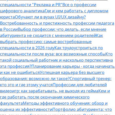
специальности "Реклама и PR"
Все о профессии
цифрового аналитика
Где и кем работать с дипломом
юриста
Обучают ли в вузах UI/UX дизайну?
Востребованность и престижность профессии педагога
в России
Выбор профессии: что делать, если мнение
абитуриента не сходится с мнением родителей
Как
выбрать профессию: самые востребованные
специальности в 2026 году
Как трудоустроиться по
специальности после вуза: все возможные способы
Кто
такой социальный работник и насколько перспективна
эта профессия?
Планирование карьеры - когда начинать
и как не ошибиться
Успешная карьера без высшего
образования: возможно ли такое?
Спортивный тренер:
кто это и где этому учатся
Профессии для любителей
видеоигр: как зарабатывать, не выходя из гейма
Кем и
где работать после окончания химического
факультета
Методы эффективного обучения: обзор и
оценка их эффективности
Портфолио абитуриента: что