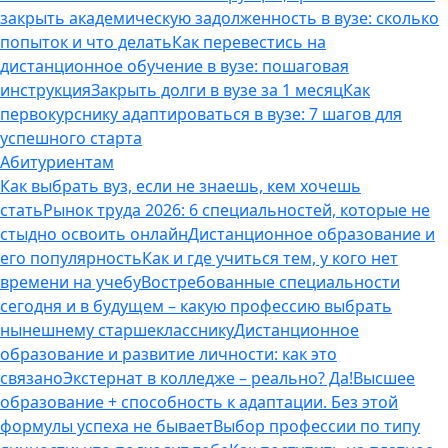
закрыть академическую задолженность в вузе: сколько
попыток и что делать
Как перевестись на
дистанционное обучение в вузе: пошаговая
инструкция
Закрыть долги в вузе за 1 месяц
Как
первокурснику адаптироваться в вузе: 7 шагов для
успешного старта
Абитуриентам
Как выбрать вуз, если не знаешь, кем хочешь
стать
Рынок труда 2026: 6 специальностей, которые не
стыдно освоить онлайн
Дистанционное образование и
его популярность
Как и где учиться тем, у кого нет
времени на учебу
Востребованные специальности
сегодня и в будущем – какую профессию выбрать
нынешнему старшекласснику
Дистанционное
образование и развитие личности: как это
связано
Экстернат в колледже – реально? Да!
Высшее
образование + способность к адаптации. Без этой
формулы успеха не бывает
Выбор профессии по типу