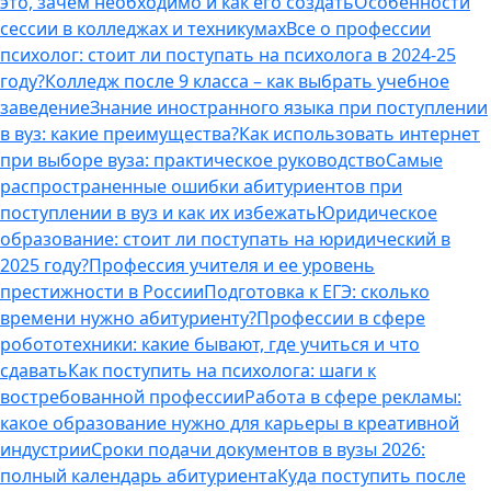
это, зачем необходимо и как его создать
Особенности
сессии в колледжах и техникумах
Все о профессии
психолог: стоит ли поступать на психолога в 2024-25
году?
Колледж после 9 класса – как выбрать учебное
заведение
Знание иностранного языка при поступлении
в вуз: какие преимущества?
Как использовать интернет
при выборе вуза: практическое руководство
Самые
распространенные ошибки абитуриентов при
поступлении в вуз и как их избежать
Юридическое
образование: стоит ли поступать на юридический в
2025 году?
Профессия учителя и ее уровень
престижности в России
Подготовка к ЕГЭ: сколько
времени нужно абитуриенту?
Профессии в сфере
робототехники: какие бывают, где учиться и что
сдавать
Как поступить на психолога: шаги к
востребованной профессии
Работа в сфере рекламы:
какое образование нужно для карьеры в креативной
индустрии
Сроки подачи документов в вузы 2026:
полный календарь абитуриента
Куда поступить после