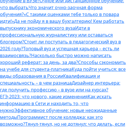
обучение в ВУЗе?
Очное или дистанционное обучение:
что выбрать
Что значит очно-заочная форма
обучения?
«С такими оценками тебе только в повара
идти!»
Да не пойду я в вашу бухгалтерию! Кем работать
выпускнику экономического вуза
Идти в
профессиональную журналистику или оставаться
блогером?
Стоит ли поступать в педагогический вуз в
2026 году?
Топовый вуз и успешная карьера – есть ли
взаимосвязь?
Насколько быстро можно написать
хороший реферат: за день, за два?
Способы сэкономить
на учебе для студента-платника
Куда пойти учиться: все
виды образования в России
Квалификация и
специальность – в чем разница
Дизайнер интерьера:
где получить профессию – в вузе или на курсах?
ЕГЭ-2023: что нового, какие изменения
Как искать
информацию в Сети и находить то, что
нужно
Эффективное обучение: новые неожиданные
методы
Программист после колледжа: как это
возможно?
Тянул-тянул, но не дотянул: что делать, если