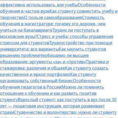
эффективно использовать для учебы
Особенности
обучения в частом вузе
Как студенту совместить учебу и
творчество
О пользе самообразования
Стоимость
обучения в магистратуре: почему это дороже, чем
учиться на бакалавриате
Трудно ли поступать в
московские вузы?
Стресс и учеба: способы управления
стрессом для студентов
Трудоустройство при помощи
университета: все варианты
Как научить студентов
решению проблем
Необходимо ли высшее
образование: аргументы «за» и «против»
Практика и
стажировка: различия и общее
Как студенту создать
качественное и яркое портфолио
Как студенту
организовать собственный бизнес
Особенности
обучения педагогов в России
Можно ли поменять
отношение к обучению и как развить позитив
студенту
Взрослый студент: как поступить в вуз после 30
лет — пошаговая инструкция, которая развеивает
страхи
Студенчество и волонтерство: нужно ли cтуденту