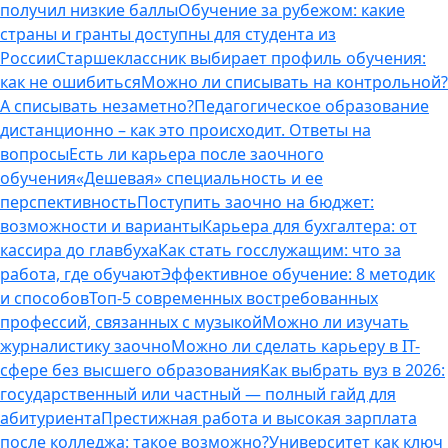
получил низкие баллы
Обучение за рубежом: какие
страны и гранты доступны для студента из
России
Старшеклассник выбирает профиль обучения:
как не ошибиться
Можно ли списывать на контрольной?
А списывать незаметно?
Педагогическое образование
дистанционно – как это происходит. Ответы на
вопросы
Есть ли карьера после заочного
обучения
«Дешевая» специальность и ее
перспективность
Поступить заочно на бюджет:
возможности и варианты
Карьера для бухгалтера: от
кассира до главбуха
Как стать госслужащим: что за
работа, где обучают
Эффективное обучение: 8 методик
и способов
Топ-5 современных востребованных
профессий, связанных с музыкой
Можно ли изучать
журналистику заочно
Можно ли сделать карьеру в IT-
сфере без высшего образования
Как выбрать вуз в 2026:
государственный или частный — полный гайд для
абитуриента
Престижная работа и высокая зарплата
после колледжа: такое возможно?
Университет как ключ