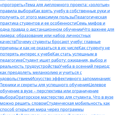
«прогореть»
Тема для дипломного проекта: «золотые»
правила выбора
Как взять учебу в собственные руки и
получить от этого максимум пользы
Педагогическая
практика студентов и ее особенности
Семь мифов и
одна правда о дистанционном обучении
Что важнее для
лидера: образование или набор личностных
качеств
Почему студенты бросают учебу: главные
причины и как не оказаться в их числе
Как студенту не
потерять интерес к учебе
Как стать успешным в
педагогике
Студент ищет работу: ожидания, выбор и
реальность трудоустройства
Учеба в осенний период:
как преодолеть меланхолию и учиться с
удовольствием
Искусство эффективного запоминания:
Техники и секреты для успешного обучения
Целевое
обучение в вузе – перспектива или ограничение
выбора
Ораторское мастерство для студента. Что в вузе
можно решить словом
Студенческая мобильность как
способ открытия мира через программы