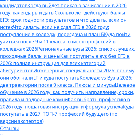
кандидатов
Когда выйдет приказ о зачислении в 2026
году: календарь и даты
Сколько лет действуют баллы
ЕГЭ: срок годности результатов и что делать, если он
истек
Что делать, если не сдал ЕГЭ в 2026 году:
поступление в колледж, пересдача и план Б
Куда пойти
учиться после 9 и 11 класса: список профессий в
колледжах 2026
Региональные вузы 2026: список лучших,
проходные баллы и цены
Как поступить в вуз без ЕГЭ в
2026: полная инструкция для всех категорий
абитуриентов
Инженерные специальности 2026: почему
они обогнали IT и куда поступать
Колледж vs Вуз в 2026:
две траектории после 9 класса. Плюсы и минусы
Целевое
обучение в 2026 году: как получить направление, сроки,
правила и подводные камни
Как выбрать профессию в
2026 году: пошаговая инструкция и формула успеха
Куда
поступать в 2027: ТОП-7 профессий будущего (по
версии экспертов)
Отзывы