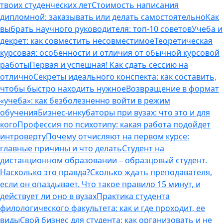
твоих студенческих лет
Стоимость написания
дипломной: заказывать или делать самостоятельно
Как
выбрать научного руководителя: топ-10 советов
Учеба и
декрет: как совместить несовместимое
Теоретическая
курсовая: особенности и отличия от обычной курсовой
работы
Первая и успешная! Как сдать сессию на
отлично
Секреты идеального конспекта: как составить,
чтобы быстро находить нужное
Возвращение в формат
«учеба»: как безболезненно войти в режим
обучения
Бизнес-инкубаторы при вузах: что это и для
кого
Профессия по психотипу: какая работа подойдет
интроверту
Почему отчисляют на первом курсе:
главные причины и что делать
Студент на
дистанционном образовании – образцовый студент.
Насколько это правда?
Сколько ждать преподавателя,
если он опаздывает. Что такое правило 15 минут, и
действует ли оно в вузах
Практика студента
филологического факультета: как и где проходит, ее
виды
Свой бизнес для студента: как организовать и не