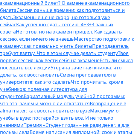
экзаменационный билет? О замене экзаменационного
билета
Сессия раньше времени: как подготовиться и
сдать
Экзамены еще не скоро, но готовься уже
сейчас
Как успешно сдать сессию: 4+3+3 важных
совета
Не готов, но на экзамен пришел. Как сдавать
сессию, если ничего не знаешь
Мастерство подготовки к
экзамену: как правильно учить билеты
Преподаватель
требует взятку. Что в этом случае делать студенту
Твоя
первая сессия: как вести себя на экзамене
Есть ли смысл
посещать все лекции
Утеряна зачетная книжка: что
делать, как восстановить
Смена преподавателя в
университете: как это сделать
Что прочитать, кроме
учебников: полезная литература для
студентов
Вариативный модуль учебной программы:
что это, зачем и можно ли отказаться
Возвращение в
alma mater: как восстановиться в вузе
Максимум от
учебы в вузе: постарайся взять все. И не только
знаниями
Премия «Студент года» – не ради денег, а для
пользы дела
Время написания дипломной: срок и этапы