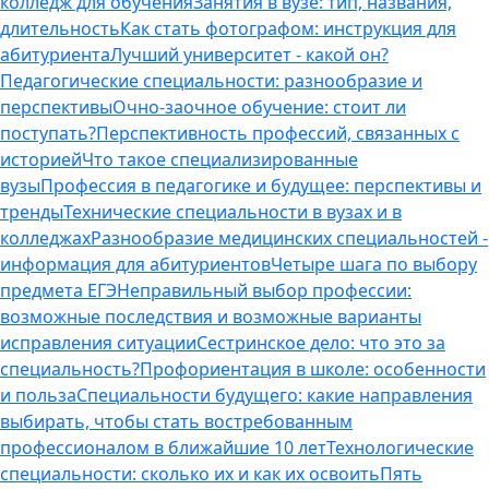
колледж для обучения
Занятия в вузе: тип, названия,
длительность
Как стать фотографом: инструкция для
абитуриента
Лучший университет - какой он?
Педагогические специальности: разнообразие и
перспективы
Очно-заочное обучение: стоит ли
поступать?
Перспективность профессий, связанных с
историей
Что такое специализированные
вузы
Профессия в педагогике и будущее: перспективы и
тренды
Технические специальности в вузах и в
колледжах
Разнообразие медицинских специальностей -
информация для абитуриентов
Четыре шага по выбору
предмета ЕГЭ
Неправильный выбор профессии:
возможные последствия и возможные варианты
исправления ситуации
Сестринское дело: что это за
специальность?
Профориентация в школе: особенности
и польза
Специальности будущего: какие направления
выбирать, чтобы стать востребованным
профессионалом в ближайшие 10 лет
Технологические
специальности: сколько их и как их освоить
Пять