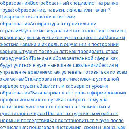
образования
Востребованный специалист на рынке
труда: образование, навыки, скиллы или талант?
Цифровые технологии в системе
образования
Аспирантура в строительной
отрасли
Научное исследование: все этапы
Перспективы
и карьера для выпускников вузов социологии
Мягкие и
жесткие навыки и их роль в обучении и построении
карьеры
Студент после 35 лет: как преодолеть страх
перед учебой
Тренды в образовательной сфере: как
будут учиться в вузе нынешние школьники
Сессия и
управление временем: как успевать готовиться ко всем
экзаменам
Стажировка и практика: ключ к успешной
карьере студента
Зависит ли карьера от уровня
образования?
Бакалавриат и его роль в формировании
профессионального пути
Как выбрать тему для
написания дипломного проекта в технических и
гуманитарных вузах
Плагиат в студенческой работе:
нормы и последствия
Как восстановиться в вузе после
отчисления: пошаговая инструкция, сроки и шансы
Как