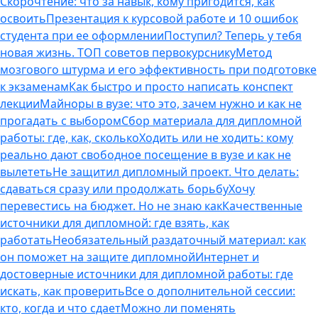
Скорочтение: что за навык, кому пригодится, как
освоить
Презентация к курсовой работе и 10 ошибок
студента при ее оформлении
Поступил? Теперь у тебя
новая жизнь. ТОП советов первокурснику
Метод
мозгового штурма и его эффективность при подготовке
к экзаменам
Как быстро и просто написать конспект
лекции
Майноры в вузе: что это, зачем нужно и как не
прогадать с выбором
Сбор материала для дипломной
работы: где, как, сколько
Ходить или не ходить: кому
реально дают свободное посещение в вузе и как не
вылететь
Не защитил дипломный проект. Что делать:
сдаваться сразу или продолжать борьбу
Хочу
перевестись на бюджет. Но не знаю как
Качественные
источники для дипломной: где взять, как
работать
Необязательный раздаточный материал: как
он поможет на защите дипломной
Интернет и
достоверные источники для дипломной работы: где
искать, как проверить
Все о дополнительной сессии:
кто, когда и что сдает
Можно ли поменять