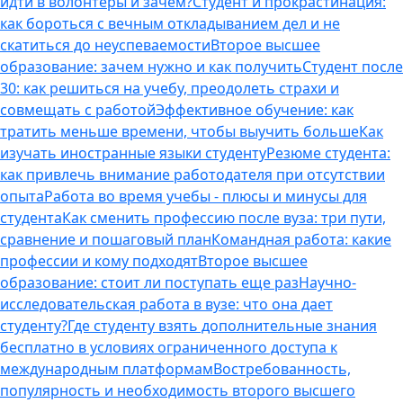
идти в волонтеры и зачем?
Студент и прокрастинация:
как бороться с вечным откладыванием дел и не
скатиться до неуспеваемости
Второе высшее
образование: зачем нужно и как получить
Студент после
30: как решиться на учебу, преодолеть страхи и
совмещать с работой
Эффективное обучение: как
тратить меньше времени, чтобы выучить больше
Как
изучать иностранные языки студенту
Резюме студента:
как привлечь внимание работодателя при отсутствии
опыта
Работа во время учебы - плюсы и минусы для
студента
Как сменить профессию после вуза: три пути,
сравнение и пошаговый план
Командная работа: какие
профессии и кому подходят
Второе высшее
образование: стоит ли поступать еще раз
Научно-
исследовательская работа в вузе: что она дает
студенту?
Где студенту взять дополнительные знания
бесплатно в условиях ограниченного доступа к
международным платформам
Востребованность,
популярность и необходимость второго высшего