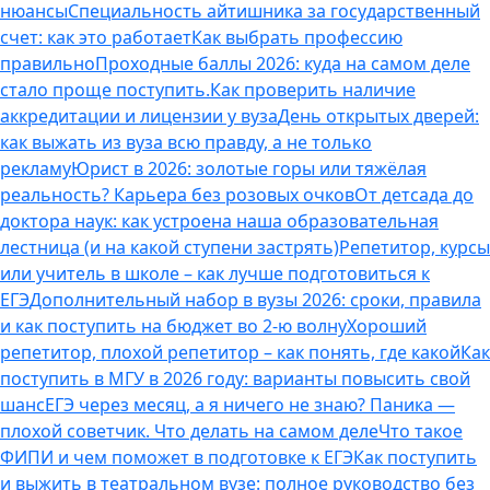
нюансы
Специальность айтишника за государственный
счет: как это работает
Как выбрать профессию
правильно
Проходные баллы 2026: куда на самом деле
стало проще поступить.
Как проверить наличие
аккредитации и лицензии у вуза
День открытых дверей:
как выжать из вуза всю правду, а не только
рекламу
Юрист в 2026: золотые горы или тяжёлая
реальность? Карьера без розовых очков
От детсада до
доктора наук: как устроена наша образовательная
лестница (и на какой ступени застрять)
Репетитор, курсы
или учитель в школе – как лучше подготовиться к
ЕГЭ
Дополнительный набор в вузы 2026: сроки, правила
и как поступить на бюджет во 2‑ю волну
Хороший
репетитор, плохой репетитор – как понять, где какой
Как
поступить в МГУ в 2026 году: варианты повысить свой
шанс
ЕГЭ через месяц, а я ничего не знаю? Паника —
плохой советчик. Что делать на самом деле
Что такое
ФИПИ и чем поможет в подготовке к ЕГЭ
Как поступить
и выжить в театральном вузе: полное руководство без