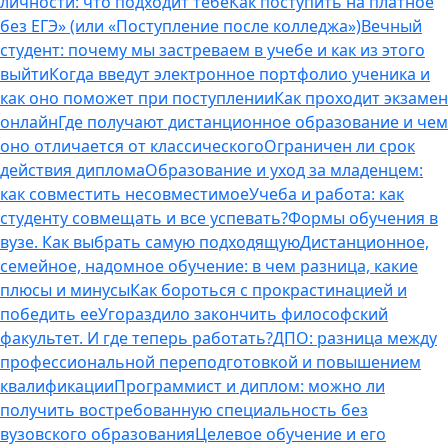
личности: что подходит тебе
Как поступить на платное
без ЕГЭ» (или «Поступление после колледжа»)
Вечный
студент: почему мы застреваем в учебе и как из этого
выйти
Когда введут электронное портфолио ученика и
как оно поможет при поступлении
Как проходит экзамен
онлайн
Где получают дистанционное образование и чем
оно отличается от классического
Ограничен ли срок
действия диплома
Образование и уход за младенцем:
как совместить несовместимое
Учеба и работа: как
студенту совмещать и все успевать?
Формы обучения в
вузе. Как выбрать самую подходящую
Дистанционное,
семейное, надомное обучение: в чем разница, какие
плюсы и минусы
Как бороться с прокрастинацией и
победить ее
Угораздило закончить философский
факультет. И где теперь работать?
ДПО: разница между
профессиональной переподготовкой и повышением
квалификации
Программист и диплом: можно ли
получить востребованную специальность без
вузовского образования
Целевое обучение и его