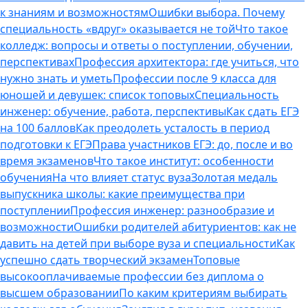
к знаниям и возможностям
Ошибки выбора. Почему
специальность «вдруг» оказывается не той
Что такое
колледж: вопросы и ответы о поступлении, обучении,
перспективах
Профессия архитектора: где учиться, что
нужно знать и уметь
Профессии после 9 класса для
юношей и девушек: список топовых
Специальность
инженер: обучение, работа, перспективы
Как сдать ЕГЭ
на 100 баллов
Как преодолеть усталость в период
подготовки к ЕГЭ
Права участников ЕГЭ: до, после и во
время экзаменов
Что такое институт: особенности
обучения
На что влияет статус вуза
Золотая медаль
выпускника школы: какие преимущества при
поступлении
Профессия инженер: разнообразие и
возможности
Ошибки родителей абитуриентов: как не
давить на детей при выборе вуза и специальности
Как
успешно сдать творческий экзамен
Топовые
высокооплачиваемые профессии без диплома о
высшем образовании
По каким критериям выбирать