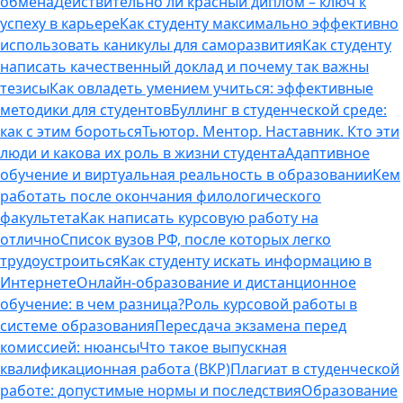
обмена
Действительно ли красный диплом – ключ к
успеху в карьере
Как студенту максимально эффективно
использовать каникулы для саморазвития
Как студенту
написать качественный доклад и почему так важны
тезисы
Как овладеть умением учиться: эффективные
методики для студентов
Буллинг в студенческой среде:
как с этим бороться
Тьютор. Ментор. Наставник. Кто эти
люди и какова их роль в жизни студента
Адаптивное
обучение и виртуальная реальность в образовании
Кем
работать после окончания филологического
факультета
Как написать курсовую работу на
отлично
Список вузов РФ, после которых легко
трудоустроиться
Как студенту искать информацию в
Интернете
Онлайн-образование и дистанционное
обучение: в чем разница?
Роль курсовой работы в
системе образования
Пересдача экзамена перед
комиссией: нюансы
Что такое выпускная
квалификационная работа (ВКР)
Плагиат в студенческой
работе: допустимые нормы и последствия
Образование