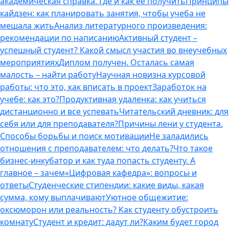
академическая справка. Где и как ее получить
Принципы
кайдзен: как планировать занятия, чтобы учеба не
мешала жить
Анализ литературного произведения:
рекомендации по написанию
Активный студент –
успешный студент? Какой смысл участия во внеучебных
мероприятиях
Диплом получен. Осталась самая
малость – найти работу
Научная новизна курсовой
работы: что это, как вписать в проект
Заработок на
учебе: как это?
Продуктивная удаленка: как учиться
дистанционно и все успевать
Читательский дневник: для
себя или для преподавателя?
Причины лени у студента.
Способы борьбы и поиск мотивации
Не заладились
отношения с преподавателем: что делать?
Что такое
бизнес-инкубатор и как туда попасть студенту. А
главное – зачем
«Цифровая кафедра»: вопросы и
ответы
Студенческие стипендии: какие виды, какая
сумма, кому выплачивают
Уютное общежитие:
оксюморон или реальность? Как студенту обустроить
комнату
Студент и кредит: дадут ли?
Каким будет город