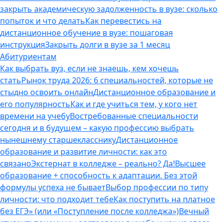
закрыть академическую задолженность в вузе: сколько
попыток и что делать
Как перевестись на
дистанционное обучение в вузе: пошаговая
инструкция
Закрыть долги в вузе за 1 месяц
Абитуриентам
Как выбрать вуз, если не знаешь, кем хочешь
стать
Рынок труда 2026: 6 специальностей, которые не
стыдно освоить онлайн
Дистанционное образование и
его популярность
Как и где учиться тем, у кого нет
времени на учебу
Востребованные специальности
сегодня и в будущем – какую профессию выбрать
нынешнему старшекласснику
Дистанционное
образование и развитие личности: как это
связано
Экстернат в колледже – реально? Да!
Высшее
образование + способность к адаптации. Без этой
формулы успеха не бывает
Выбор профессии по типу
личности: что подходит тебе
Как поступить на платное
без ЕГЭ» (или «Поступление после колледжа»)
Вечный