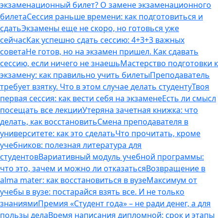
экзаменационный билет? О замене экзаменационного
билета
Сессия раньше времени: как подготовиться и
сдать
Экзамены еще не скоро, но готовься уже
сейчас
Как успешно сдать сессию: 4+3+3 важных
совета
Не готов, но на экзамен пришел. Как сдавать
сессию, если ничего не знаешь
Мастерство подготовки к
экзамену: как правильно учить билеты
Преподаватель
требует взятку. Что в этом случае делать студенту
Твоя
первая сессия: как вести себя на экзамене
Есть ли смысл
посещать все лекции
Утеряна зачетная книжка: что
делать, как восстановить
Смена преподавателя в
университете: как это сделать
Что прочитать, кроме
учебников: полезная литература для
студентов
Вариативный модуль учебной программы:
что это, зачем и можно ли отказаться
Возвращение в
alma mater: как восстановиться в вузе
Максимум от
учебы в вузе: постарайся взять все. И не только
знаниями
Премия «Студент года» – не ради денег, а для
пользы дела
Время написания дипломной: срок и этапы