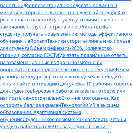
работы
Видеопрезентация: как сделать ролик на 3
минуты, который не выключат на десятой секунде
Как
реагировать на критику студенту: отличить дельное
замечание от пустого трёпа и не обижаться
Как
студенту получать новые знания: методы эффективного
обучения, лайфхаки
Техники сторителлинга и их польза
для студента
Объем реферата-2026. Количество
страниц, согласно ГОСТу
Где взять правильные ответы
на экзаменационные вопросы
Возможно ли
понравиться преподавателю: нюансы поведения
В чем
разница между рефератом и докладом
Как победить
лень и найти мотивацию для учебы: 10 рабочих советов
для студентов
Курсовая работа: заказать готовую или
написать самостоятельно
Это – не моя оценка. Как
оспорить балл за экзамен
Технологии VR в высшем
образовании. Адаптивная система
обучения
Студенческое резюме: как составить, чтобы
убедить работодателя
Что за документ такой –