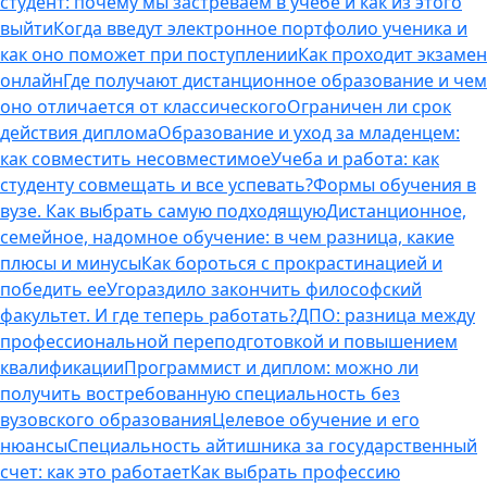
студент: почему мы застреваем в учебе и как из этого
выйти
Когда введут электронное портфолио ученика и
как оно поможет при поступлении
Как проходит экзамен
онлайн
Где получают дистанционное образование и чем
оно отличается от классического
Ограничен ли срок
действия диплома
Образование и уход за младенцем:
как совместить несовместимое
Учеба и работа: как
студенту совмещать и все успевать?
Формы обучения в
вузе. Как выбрать самую подходящую
Дистанционное,
семейное, надомное обучение: в чем разница, какие
плюсы и минусы
Как бороться с прокрастинацией и
победить ее
Угораздило закончить философский
факультет. И где теперь работать?
ДПО: разница между
профессиональной переподготовкой и повышением
квалификации
Программист и диплом: можно ли
получить востребованную специальность без
вузовского образования
Целевое обучение и его
нюансы
Специальность айтишника за государственный
счет: как это работает
Как выбрать профессию