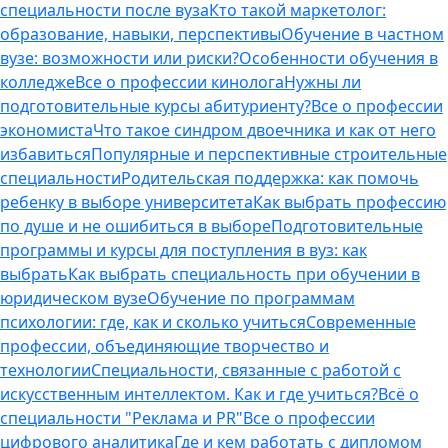
специальности после вуза
Кто такой маркетолог:
образование, навыки, перспективы
Обучение в частном
вузе: возможности или риски?
Особенности обучения в
колледже
Все о профессии кинолога
Нужны ли
подготовительные курсы абитуриенту?
Все о профессии
экономиста
Что такое синдром двоечника и как от него
избавиться
Популярные и перспективные строительные
специальности
Родительская поддержка: как помочь
ребенку в выборе университета
Как выбрать профессию
по душе и не ошибиться в выборе
Подготовительные
программы и курсы для поступления в вуз: как
выбрать
Как выбрать специальность при обучении в
юридическом вузе
Обучение по программам
психологии: где, как и сколько учиться
Современные
профессии, объединяющие творчество и
технологии
Специальности, связанные с работой с
искусственным интеллектом. Как и где учиться?
Всё о
специальности "Реклама и PR"
Все о профессии
цифрового аналитика
Где и кем работать с дипломом