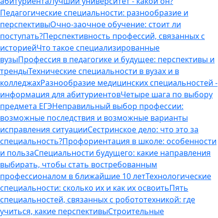
абитуриента
Лучший университет - какой он?
Педагогические специальности: разнообразие и
перспективы
Очно-заочное обучение: стоит ли
поступать?
Перспективность профессий, связанных с
историей
Что такое специализированные
вузы
Профессия в педагогике и будущее: перспективы и
тренды
Технические специальности в вузах и в
колледжах
Разнообразие медицинских специальностей -
информация для абитуриентов
Четыре шага по выбору
предмета ЕГЭ
Неправильный выбор профессии:
возможные последствия и возможные варианты
исправления ситуации
Сестринское дело: что это за
специальность?
Профориентация в школе: особенности
и польза
Специальности будущего: какие направления
выбирать, чтобы стать востребованным
профессионалом в ближайшие 10 лет
Технологические
специальности: сколько их и как их освоить
Пять
специальностей, связанных с робототехникой: где
учиться, какие перспективы
Строительные