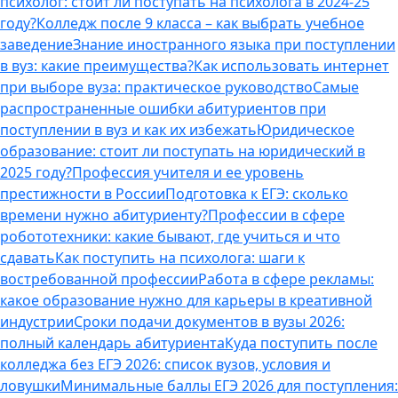
психолог: стоит ли поступать на психолога в 2024-25
году?
Колледж после 9 класса – как выбрать учебное
заведение
Знание иностранного языка при поступлении
в вуз: какие преимущества?
Как использовать интернет
при выборе вуза: практическое руководство
Самые
распространенные ошибки абитуриентов при
поступлении в вуз и как их избежать
Юридическое
образование: стоит ли поступать на юридический в
2025 году?
Профессия учителя и ее уровень
престижности в России
Подготовка к ЕГЭ: сколько
времени нужно абитуриенту?
Профессии в сфере
робототехники: какие бывают, где учиться и что
сдавать
Как поступить на психолога: шаги к
востребованной профессии
Работа в сфере рекламы:
какое образование нужно для карьеры в креативной
индустрии
Сроки подачи документов в вузы 2026:
полный календарь абитуриента
Куда поступить после
колледжа без ЕГЭ 2026: список вузов, условия и
ловушки
Минимальные баллы ЕГЭ 2026 для поступления: