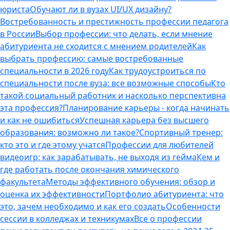
юриста
Обучают ли в вузах UI/UX дизайну?
Востребованность и престижность профессии педагога
в России
Выбор профессии: что делать, если мнение
абитуриента не сходится с мнением родителей
Как
выбрать профессию: самые востребованные
специальности в 2026 году
Как трудоустроиться по
специальности после вуза: все возможные способы
Кто
такой социальный работник и насколько перспективна
эта профессия?
Планирование карьеры - когда начинать
и как не ошибиться
Успешная карьера без высшего
образования: возможно ли такое?
Спортивный тренер:
кто это и где этому учатся
Профессии для любителей
видеоигр: как зарабатывать, не выходя из гейма
Кем и
где работать после окончания химического
факультета
Методы эффективного обучения: обзор и
оценка их эффективности
Портфолио абитуриента: что
это, зачем необходимо и как его создать
Особенности
сессии в колледжах и техникумах
Все о профессии