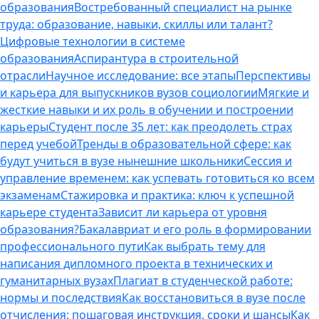
образования
Востребованный специалист на рынке
труда: образование, навыки, скиллы или талант?
Цифровые технологии в системе
образования
Аспирантура в строительной
отрасли
Научное исследование: все этапы
Перспективы
и карьера для выпускников вузов социологии
Мягкие и
жесткие навыки и их роль в обучении и построении
карьеры
Студент после 35 лет: как преодолеть страх
перед учебой
Тренды в образовательной сфере: как
будут учиться в вузе нынешние школьники
Сессия и
управление временем: как успевать готовиться ко всем
экзаменам
Стажировка и практика: ключ к успешной
карьере студента
Зависит ли карьера от уровня
образования?
Бакалавриат и его роль в формировании
профессионального пути
Как выбрать тему для
написания дипломного проекта в технических и
гуманитарных вузах
Плагиат в студенческой работе:
нормы и последствия
Как восстановиться в вузе после
отчисления: пошаговая инструкция, сроки и шансы
Как