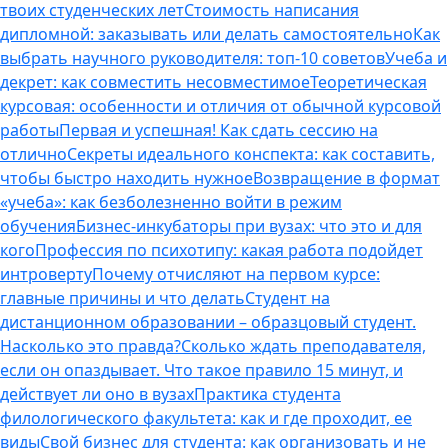
твоих студенческих лет
Стоимость написания
дипломной: заказывать или делать самостоятельно
Как
выбрать научного руководителя: топ-10 советов
Учеба и
декрет: как совместить несовместимое
Теоретическая
курсовая: особенности и отличия от обычной курсовой
работы
Первая и успешная! Как сдать сессию на
отлично
Секреты идеального конспекта: как составить,
чтобы быстро находить нужное
Возвращение в формат
«учеба»: как безболезненно войти в режим
обучения
Бизнес-инкубаторы при вузах: что это и для
кого
Профессия по психотипу: какая работа подойдет
интроверту
Почему отчисляют на первом курсе:
главные причины и что делать
Студент на
дистанционном образовании – образцовый студент.
Насколько это правда?
Сколько ждать преподавателя,
если он опаздывает. Что такое правило 15 минут, и
действует ли оно в вузах
Практика студента
филологического факультета: как и где проходит, ее
виды
Свой бизнес для студента: как организовать и не