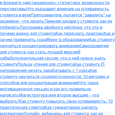
в формате «дистанционно»: статистика, возможности,
перспективы
Что оказывает влияние на успеваемость
студента в вузе
Преподаватель пытается "завалить" на
экзамене - что делать?
Зимняя хандра у студента: как ее
победить
Программа двойного диплома: что это и
почему важно для студента
Как пересдать практику
Как и
зачем применять скрайбинг в образовании
Как студенту
научиться концентрировать внимание
Саморазвитие
для студента: как стать лучшей версией
себя
Дополнительная сессия: что о ней нужно знать
студенту
Польза чтения для студента
Как студенту IT-
направления начать зарабатывать с 1 курса
Как
студенту научиться сосредоточенности: 10 методик и
способов для концентрации внимания
Что такое
мотивационное письмо и как его правильно
написать
Магистратура или второе высшее – что
выбрать?
Как студенту повысить свою успеваемость: 10
практических советов
Как гуманитарию одолеть
математику
Онлайн- вебинары для студента: как их