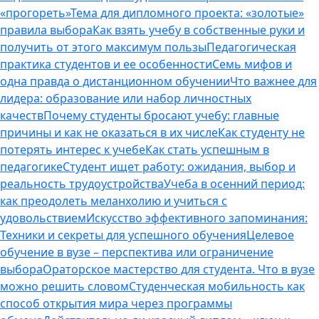
«прогореть»
Тема для дипломного проекта: «золотые»
правила выбора
Как взять учебу в собственные руки и
получить от этого максимум пользы
Педагогическая
практика студентов и ее особенности
Семь мифов и
одна правда о дистанционном обучении
Что важнее для
лидера: образование или набор личностных
качеств
Почему студенты бросают учебу: главные
причины и как не оказаться в их числе
Как студенту не
потерять интерес к учебе
Как стать успешным в
педагогике
Студент ищет работу: ожидания, выбор и
реальность трудоустройства
Учеба в осенний период:
как преодолеть меланхолию и учиться с
удовольствием
Искусство эффективного запоминания:
Техники и секреты для успешного обучения
Целевое
обучение в вузе – перспектива или ограничение
выбора
Ораторское мастерство для студента. Что в вузе
можно решить словом
Студенческая мобильность как
способ открытия мира через программы