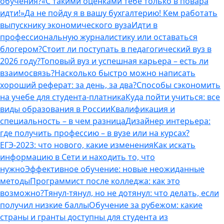
обучения?
«С такими оценками тебе только в повара
идти!»
Да не пойду я в вашу бухгалтерию! Кем работать
выпускнику экономического вуза
Идти в
профессиональную журналистику или оставаться
блогером?
Стоит ли поступать в педагогический вуз в
2026 году?
Топовый вуз и успешная карьера – есть ли
взаимосвязь?
Насколько быстро можно написать
хороший реферат: за день, за два?
Способы сэкономить
на учебе для студента-платника
Куда пойти учиться: все
виды образования в России
Квалификация и
специальность – в чем разница
Дизайнер интерьера:
где получить профессию – в вузе или на курсах?
ЕГЭ-2023: что нового, какие изменения
Как искать
информацию в Сети и находить то, что
нужно
Эффективное обучение: новые неожиданные
методы
Программист после колледжа: как это
возможно?
Тянул-тянул, но не дотянул: что делать, если
получил низкие баллы
Обучение за рубежом: какие
страны и гранты доступны для студента из