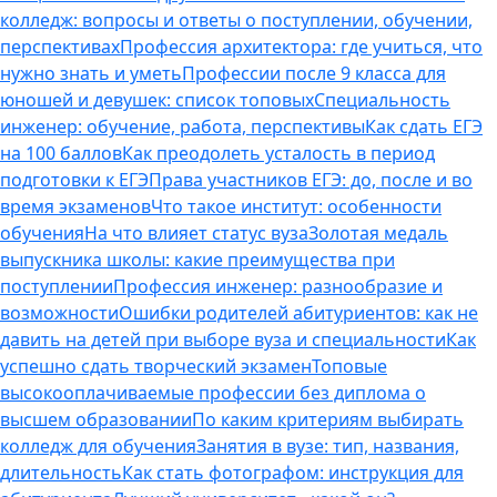
колледж: вопросы и ответы о поступлении, обучении,
перспективах
Профессия архитектора: где учиться, что
нужно знать и уметь
Профессии после 9 класса для
юношей и девушек: список топовых
Специальность
инженер: обучение, работа, перспективы
Как сдать ЕГЭ
на 100 баллов
Как преодолеть усталость в период
подготовки к ЕГЭ
Права участников ЕГЭ: до, после и во
время экзаменов
Что такое институт: особенности
обучения
На что влияет статус вуза
Золотая медаль
выпускника школы: какие преимущества при
поступлении
Профессия инженер: разнообразие и
возможности
Ошибки родителей абитуриентов: как не
давить на детей при выборе вуза и специальности
Как
успешно сдать творческий экзамен
Топовые
высокооплачиваемые профессии без диплома о
высшем образовании
По каким критериям выбирать
колледж для обучения
Занятия в вузе: тип, названия,
длительность
Как стать фотографом: инструкция для