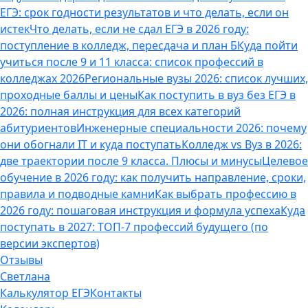
ЕГЭ: срок годности результатов и что делать, если он
истек
Что делать, если не сдал ЕГЭ в 2026 году:
поступление в колледж, пересдача и план Б
Куда пойти
учиться после 9 и 11 класса: список профессий в
колледжах 2026
Региональные вузы 2026: список лучших,
проходные баллы и цены
Как поступить в вуз без ЕГЭ в
2026: полная инструкция для всех категорий
абитуриентов
Инженерные специальности 2026: почему
они обогнали IT и куда поступать
Колледж vs Вуз в 2026:
две траектории после 9 класса. Плюсы и минусы
Целевое
обучение в 2026 году: как получить направление, сроки,
правила и подводные камни
Как выбрать профессию в
2026 году: пошаговая инструкция и формула успеха
Куда
поступать в 2027: ТОП-7 профессий будущего (по
версии экспертов)
Отзывы
Светлана
Калькулятор ЕГЭ
Контакты