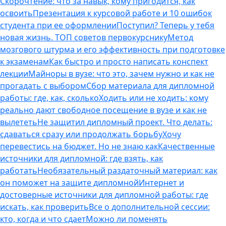
Скорочтение: что за навык, кому пригодится, как
освоить
Презентация к курсовой работе и 10 ошибок
студента при ее оформлении
Поступил? Теперь у тебя
новая жизнь. ТОП советов первокурснику
Метод
мозгового штурма и его эффективность при подготовке
к экзаменам
Как быстро и просто написать конспект
лекции
Майноры в вузе: что это, зачем нужно и как не
прогадать с выбором
Сбор материала для дипломной
работы: где, как, сколько
Ходить или не ходить: кому
реально дают свободное посещение в вузе и как не
вылететь
Не защитил дипломный проект. Что делать:
сдаваться сразу или продолжать борьбу
Хочу
перевестись на бюджет. Но не знаю как
Качественные
источники для дипломной: где взять, как
работать
Необязательный раздаточный материал: как
он поможет на защите дипломной
Интернет и
достоверные источники для дипломной работы: где
искать, как проверить
Все о дополнительной сессии:
кто, когда и что сдает
Можно ли поменять