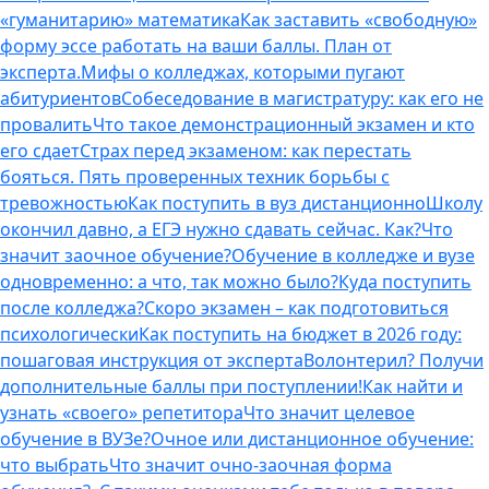
«гуманитарию» математика
Как заставить «свободную»
форму эссе работать на ваши баллы. План от
эксперта.
Мифы о колледжах, которыми пугают
абитуриентов
Собеседование в магистратуру: как его не
провалить
Что такое демонстрационный экзамен и кто
его сдает
Страх перед экзаменом: как перестать
бояться. Пять проверенных техник борьбы с
тревожностью
Как поступить в вуз дистанционно
Школу
окончил давно, а ЕГЭ нужно сдавать сейчас. Как?
Что
значит заочное обучение?
Обучение в колледже и вузе
одновременно: а что, так можно было?
Куда поступить
после колледжа?
Скоро экзамен – как подготовиться
психологически
Как поступить на бюджет в 2026 году:
пошаговая инструкция от эксперта
Волонтерил? Получи
дополнительные баллы при поступлении!
Как найти и
узнать «своего» репетитора
Что значит целевое
обучение в ВУЗе?
Очное или дистанционное обучение:
что выбрать
Что значит очно-заочная форма