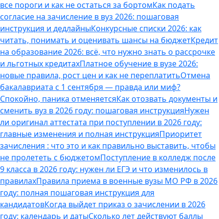
все пороги и как не остаться за бортом
Как подать
согласие на зачисление в вуз 2026: пошаговая
инструкция и дедлайны
Конкурсные списки 2026: как
читать, понимать и оценивать шансы на бюджет
Кредит
на образование 2026: всё, что нужно знать о рассрочке
и льготных кредитах
Платное обучение в вузе 2026:
новые правила, рост цен и как не переплатить
Отмена
бакалавриата с 1 сентября — правда или миф?
Спокойно, паника отменяется
Как отозвать документы и
сменить вуз в 2026 году: пошаговая инструкция
Нужен
ли оригинал аттестата при поступлении в 2026 году:
главные изменения и полная инструкция
Приоритет
зачисления : что это и как правильно выставить, чтобы
не пролететь с бюджетом
Поступление в колледж после
9 класса в 2026 году: нужен ли ЕГЭ и что изменилось в
правилах
Правила приема в военные вузы МО РФ в 2026
году: полная пошаговая инструкция для
кандидатов
Когда выйдет приказ о зачислении в 2026
году: календарь и даты
Сколько лет действуют баллы