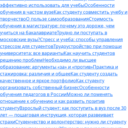
эффективно использовать для учебы
Особенности
обучения в частом вузе
Как студенту совместить учебу и
творчество
О пользе самообразования
Стоимость
обучения в магистратуре: почему это дороже, чем
учиться на бакалавриате
Трудно ли поступать в
московские вузы?
Стресс и учеба: способы управления
стрессом для студентов
Трудоустройство при помощи
университета: все варианты
Как научить студентов
решению проблем
Необходимо ли высшее
образование: аргументы «за» и «против»
Практика и
стажировка: различия и общее
Как студенту создать
качественное и яркое портфолио
Как студенту
организовать собственный бизнес
Особенности
обучения педагогов в России
Можно ли поменять
отношение к обучению и как развить позитив
студенту
Взрослый студент: как поступить в вуз после 30
лет — пошаговая инструкция, которая развеивает
страхи
Студенчество и волонтерство: нужно ли cтуденту