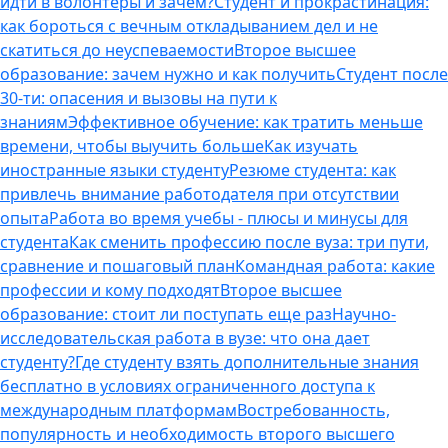
идти в волонтеры и зачем?
Студент и прокрастинация:
как бороться с вечным откладыванием дел и не
скатиться до неуспеваемости
Второе высшее
образование: зачем нужно и как получить
Студент после
30-ти: опасения и вызовы на пути к
знаниям
Эффективное обучение: как тратить меньше
времени, чтобы выучить больше
Как изучать
иностранные языки студенту
Резюме студента: как
привлечь внимание работодателя при отсутствии
опыта
Работа во время учебы - плюсы и минусы для
студента
Как сменить профессию после вуза: три пути,
сравнение и пошаговый план
Командная работа: какие
профессии и кому подходят
Второе высшее
образование: стоит ли поступать еще раз
Научно-
исследовательская работа в вузе: что она дает
студенту?
Где студенту взять дополнительные знания
бесплатно в условиях ограниченного доступа к
международным платформам
Востребованность,
популярность и необходимость второго высшего