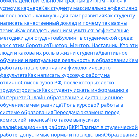
обмена
Действительно ли красный диплом – ключ к
успеху в карьере
Как студенту максимально эффективно
использовать каникулы для саморазвития
Как студенту
написать качественный доклад и почему так важны
тезисы
Как овладеть умением учиться: эффективные
методики для студентов
Буллинг в студенческой среде:
как с этим бороться
Тьютор. Ментор. Наставник. Кто эти
люди и какова их роль в жизни студента
Адаптивное
обучение и виртуальная реальность в образовании
Кем
работать после окончания филологического
факультета
Как написать курсовую работу на
отлично
Список вузов РФ, после которых легко
трудоустроиться
Как студенту искать информацию в
Интернете
Онлайн-образование и дистанционное
обучение: в чем разница?
Роль курсовой работы в
системе образования
Пересдача экзамена перед
комиссией: нюансы
Что такое выпускная
квалификационная работа (ВКР)
Плагиат в студенческой
работе: допустимые нормы и последствия
Образование