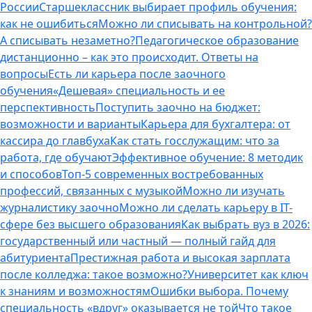
России
Старшеклассник выбирает профиль обучения:
как не ошибиться
Можно ли списывать на контрольной?
А списывать незаметно?
Педагогическое образование
дистанционно – как это происходит. Ответы на
вопросы
Есть ли карьера после заочного
обучения
«Дешевая» специальность и ее
перспективность
Поступить заочно на бюджет:
возможности и варианты
Карьера для бухгалтера: от
кассира до главбуха
Как стать госслужащим: что за
работа, где обучают
Эффективное обучение: 8 методик
и способов
Топ-5 современных востребованных
профессий, связанных с музыкой
Можно ли изучать
журналистику заочно
Можно ли сделать карьеру в IT-
сфере без высшего образования
Как выбрать вуз в 2026:
государственный или частный — полный гайд для
абитуриента
Престижная работа и высокая зарплата
после колледжа: такое возможно?
Университет как ключ
к знаниям и возможностям
Ошибки выбора. Почему
специальность «вдруг» оказывается не той
Что такое