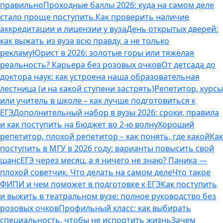
правильно
Проходные баллы 2026: куда на самом деле
стало проще поступить.
Как проверить наличие
аккредитации и лицензии у вуза
День открытых дверей:
как выжать из вуза всю правду, а не только
рекламу
Юрист в 2026: золотые горы или тяжёлая
реальность? Карьера без розовых очков
От детсада до
доктора наук: как устроена наша образовательная
лестница (и на какой ступени застрять)
Репетитор, курсы
или учитель в школе – как лучше подготовиться к
ЕГЭ
Дополнительный набор в вузы 2026: сроки, правила
и как поступить на бюджет во 2‑ю волну
Хороший
репетитор, плохой репетитор – как понять, где какой
Как
поступить в МГУ в 2026 году: варианты повысить свой
шанс
ЕГЭ через месяц, а я ничего не знаю? Паника —
плохой советчик. Что делать на самом деле
Что такое
ФИПИ и чем поможет в подготовке к ЕГЭ
Как поступить
и выжить в театральном вузе: полное руководство без
розовых очков
Профильный класс: как выбирать
специальность, чтобы не испортить жизнь
Зачем