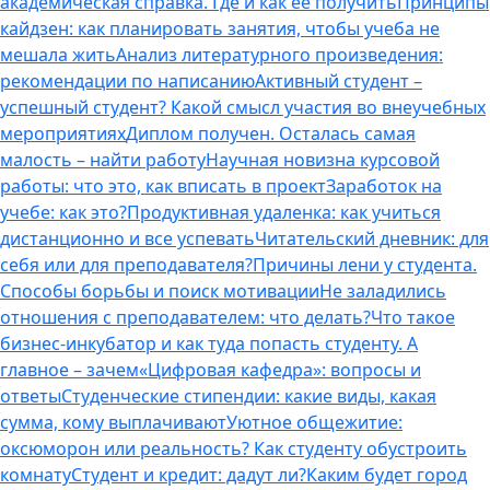
академическая справка. Где и как ее получить
Принципы
кайдзен: как планировать занятия, чтобы учеба не
мешала жить
Анализ литературного произведения:
рекомендации по написанию
Активный студент –
успешный студент? Какой смысл участия во внеучебных
мероприятиях
Диплом получен. Осталась самая
малость – найти работу
Научная новизна курсовой
работы: что это, как вписать в проект
Заработок на
учебе: как это?
Продуктивная удаленка: как учиться
дистанционно и все успевать
Читательский дневник: для
себя или для преподавателя?
Причины лени у студента.
Способы борьбы и поиск мотивации
Не заладились
отношения с преподавателем: что делать?
Что такое
бизнес-инкубатор и как туда попасть студенту. А
главное – зачем
«Цифровая кафедра»: вопросы и
ответы
Студенческие стипендии: какие виды, какая
сумма, кому выплачивают
Уютное общежитие:
оксюморон или реальность? Как студенту обустроить
комнату
Студент и кредит: дадут ли?
Каким будет город