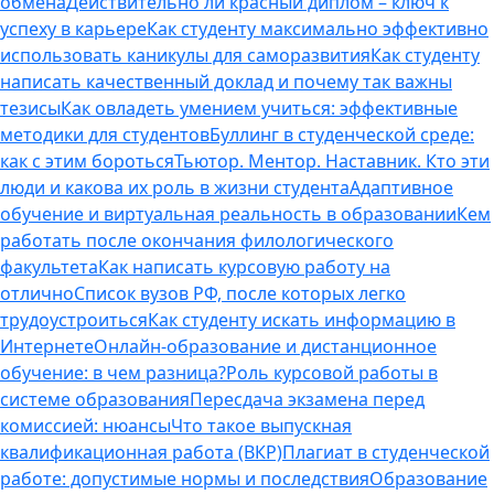
обмена
Действительно ли красный диплом – ключ к
успеху в карьере
Как студенту максимально эффективно
использовать каникулы для саморазвития
Как студенту
написать качественный доклад и почему так важны
тезисы
Как овладеть умением учиться: эффективные
методики для студентов
Буллинг в студенческой среде:
как с этим бороться
Тьютор. Ментор. Наставник. Кто эти
люди и какова их роль в жизни студента
Адаптивное
обучение и виртуальная реальность в образовании
Кем
работать после окончания филологического
факультета
Как написать курсовую работу на
отлично
Список вузов РФ, после которых легко
трудоустроиться
Как студенту искать информацию в
Интернете
Онлайн-образование и дистанционное
обучение: в чем разница?
Роль курсовой работы в
системе образования
Пересдача экзамена перед
комиссией: нюансы
Что такое выпускная
квалификационная работа (ВКР)
Плагиат в студенческой
работе: допустимые нормы и последствия
Образование