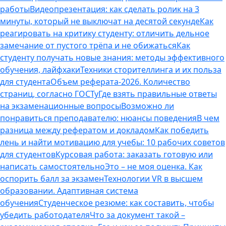
работы
Видеопрезентация: как сделать ролик на 3
минуты, который не выключат на десятой секунде
Как
реагировать на критику студенту: отличить дельное
замечание от пустого трёпа и не обижаться
Как
студенту получать новые знания: методы эффективного
обучения, лайфхаки
Техники сторителлинга и их польза
для студента
Объем реферата-2026. Количество
страниц, согласно ГОСТу
Где взять правильные ответы
на экзаменационные вопросы
Возможно ли
понравиться преподавателю: нюансы поведения
В чем
разница между рефератом и докладом
Как победить
лень и найти мотивацию для учебы: 10 рабочих советов
для студентов
Курсовая работа: заказать готовую или
написать самостоятельно
Это – не моя оценка. Как
оспорить балл за экзамен
Технологии VR в высшем
образовании. Адаптивная система
обучения
Студенческое резюме: как составить, чтобы
убедить работодателя
Что за документ такой –