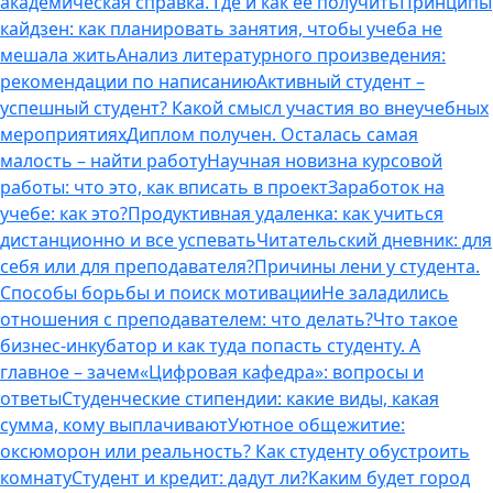
академическая справка. Где и как ее получить
Принципы
кайдзен: как планировать занятия, чтобы учеба не
мешала жить
Анализ литературного произведения:
рекомендации по написанию
Активный студент –
успешный студент? Какой смысл участия во внеучебных
мероприятиях
Диплом получен. Осталась самая
малость – найти работу
Научная новизна курсовой
работы: что это, как вписать в проект
Заработок на
учебе: как это?
Продуктивная удаленка: как учиться
дистанционно и все успевать
Читательский дневник: для
себя или для преподавателя?
Причины лени у студента.
Способы борьбы и поиск мотивации
Не заладились
отношения с преподавателем: что делать?
Что такое
бизнес-инкубатор и как туда попасть студенту. А
главное – зачем
«Цифровая кафедра»: вопросы и
ответы
Студенческие стипендии: какие виды, какая
сумма, кому выплачивают
Уютное общежитие:
оксюморон или реальность? Как студенту обустроить
комнату
Студент и кредит: дадут ли?
Каким будет город