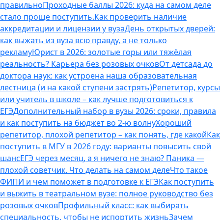
правильно
Проходные баллы 2026: куда на самом деле
стало проще поступить.
Как проверить наличие
аккредитации и лицензии у вуза
День открытых дверей:
как выжать из вуза всю правду, а не только
рекламу
Юрист в 2026: золотые горы или тяжёлая
реальность? Карьера без розовых очков
От детсада до
доктора наук: как устроена наша образовательная
лестница (и на какой ступени застрять)
Репетитор, курсы
или учитель в школе – как лучше подготовиться к
ЕГЭ
Дополнительный набор в вузы 2026: сроки, правила
и как поступить на бюджет во 2‑ю волну
Хороший
репетитор, плохой репетитор – как понять, где какой
Как
поступить в МГУ в 2026 году: варианты повысить свой
шанс
ЕГЭ через месяц, а я ничего не знаю? Паника —
плохой советчик. Что делать на самом деле
Что такое
ФИПИ и чем поможет в подготовке к ЕГЭ
Как поступить
и выжить в театральном вузе: полное руководство без
розовых очков
Профильный класс: как выбирать
специальность, чтобы не испортить жизнь
Зачем