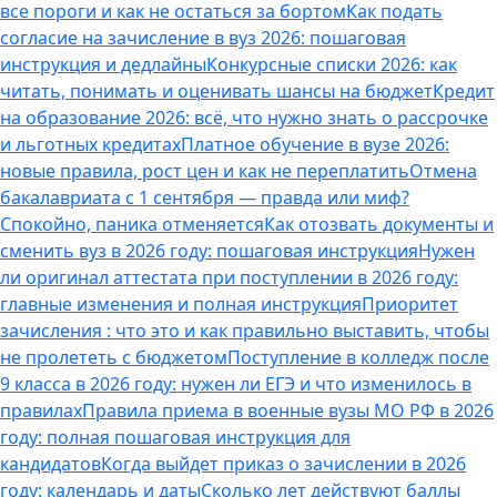
все пороги и как не остаться за бортом
Как подать
согласие на зачисление в вуз 2026: пошаговая
инструкция и дедлайны
Конкурсные списки 2026: как
читать, понимать и оценивать шансы на бюджет
Кредит
на образование 2026: всё, что нужно знать о рассрочке
и льготных кредитах
Платное обучение в вузе 2026:
новые правила, рост цен и как не переплатить
Отмена
бакалавриата с 1 сентября — правда или миф?
Спокойно, паника отменяется
Как отозвать документы и
сменить вуз в 2026 году: пошаговая инструкция
Нужен
ли оригинал аттестата при поступлении в 2026 году:
главные изменения и полная инструкция
Приоритет
зачисления : что это и как правильно выставить, чтобы
не пролететь с бюджетом
Поступление в колледж после
9 класса в 2026 году: нужен ли ЕГЭ и что изменилось в
правилах
Правила приема в военные вузы МО РФ в 2026
году: полная пошаговая инструкция для
кандидатов
Когда выйдет приказ о зачислении в 2026
году: календарь и даты
Сколько лет действуют баллы