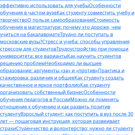
эффективно использовать для учебы
Особенности
обучения в частом вузе
Как студенту совместить учебу и
творчество
О пользе самообразования
Стоимость
обучения в магистратуре: почему это дороже, чем
учиться на бакалавриате
Трудно ли поступать в
московские вузы?
Стресс и учеба: способы управления
стрессом для студентов
Трудоустройство при помощи
университета: все варианты
Как научить студентов
решению проблем
Необходимо ли высшее
образование: аргументы «за» и «против»
Практика и
стажировка: различия и общее
Как студенту создать
качественное и яркое портфолио
Как студенту
организовать собственный бизнес
Особенности
обучения педагогов в России
Можно ли поменять
отношение к обучению и как развить позитив
студенту
Взрослый студент: как поступить в вуз после 30
лет — пошаговая инструкция, которая развеивает
страхи
Студенчество и волонтерство: нужно ли cтуденту