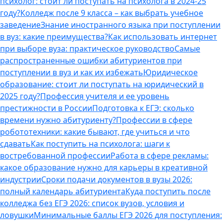
психолог: стоит ли поступать на психолога в 2024-25
году?
Колледж после 9 класса – как выбрать учебное
заведение
Знание иностранного языка при поступлении
в вуз: какие преимущества?
Как использовать интернет
при выборе вуза: практическое руководство
Самые
распространенные ошибки абитуриентов при
поступлении в вуз и как их избежать
Юридическое
образование: стоит ли поступать на юридический в
2025 году?
Профессия учителя и ее уровень
престижности в России
Подготовка к ЕГЭ: сколько
времени нужно абитуриенту?
Профессии в сфере
робототехники: какие бывают, где учиться и что
сдавать
Как поступить на психолога: шаги к
востребованной профессии
Работа в сфере рекламы:
какое образование нужно для карьеры в креативной
индустрии
Сроки подачи документов в вузы 2026:
полный календарь абитуриента
Куда поступить после
колледжа без ЕГЭ 2026: список вузов, условия и
ловушки
Минимальные баллы ЕГЭ 2026 для поступления: