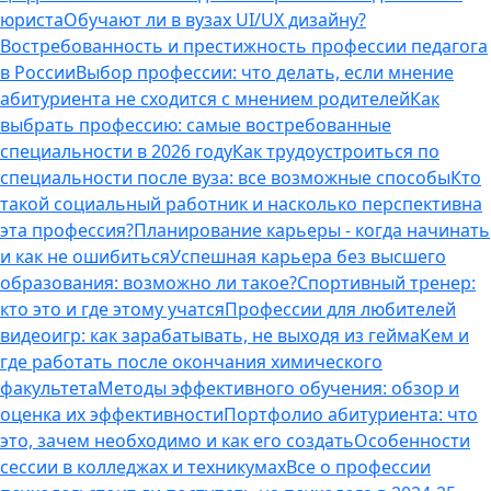
юриста
Обучают ли в вузах UI/UX дизайну?
Востребованность и престижность профессии педагога
в России
Выбор профессии: что делать, если мнение
абитуриента не сходится с мнением родителей
Как
выбрать профессию: самые востребованные
специальности в 2026 году
Как трудоустроиться по
специальности после вуза: все возможные способы
Кто
такой социальный работник и насколько перспективна
эта профессия?
Планирование карьеры - когда начинать
и как не ошибиться
Успешная карьера без высшего
образования: возможно ли такое?
Спортивный тренер:
кто это и где этому учатся
Профессии для любителей
видеоигр: как зарабатывать, не выходя из гейма
Кем и
где работать после окончания химического
факультета
Методы эффективного обучения: обзор и
оценка их эффективности
Портфолио абитуриента: что
это, зачем необходимо и как его создать
Особенности
сессии в колледжах и техникумах
Все о профессии