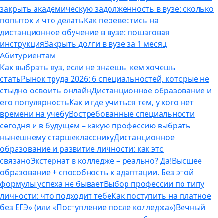
закрыть академическую задолженность в вузе: сколько
попыток и что делать
Как перевестись на
дистанционное обучение в вузе: пошаговая
инструкция
Закрыть долги в вузе за 1 месяц
Абитуриентам
Как выбрать вуз, если не знаешь, кем хочешь
стать
Рынок труда 2026: 6 специальностей, которые не
стыдно освоить онлайн
Дистанционное образование и
его популярность
Как и где учиться тем, у кого нет
времени на учебу
Востребованные специальности
сегодня и в будущем – какую профессию выбрать
нынешнему старшекласснику
Дистанционное
образование и развитие личности: как это
связано
Экстернат в колледже – реально? Да!
Высшее
образование + способность к адаптации. Без этой
формулы успеха не бывает
Выбор профессии по типу
личности: что подходит тебе
Как поступить на платное
без ЕГЭ» (или «Поступление после колледжа»)
Вечный