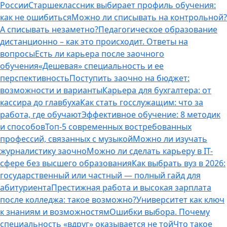
России
Старшеклассник выбирает профиль обучения:
как не ошибиться
Можно ли списывать на контрольной?
А списывать незаметно?
Педагогическое образование
дистанционно – как это происходит. Ответы на
вопросы
Есть ли карьера после заочного
обучения
«Дешевая» специальность и ее
перспективность
Поступить заочно на бюджет:
возможности и варианты
Карьера для бухгалтера: от
кассира до главбуха
Как стать госслужащим: что за
работа, где обучают
Эффективное обучение: 8 методик
и способов
Топ-5 современных востребованных
профессий, связанных с музыкой
Можно ли изучать
журналистику заочно
Можно ли сделать карьеру в IT-
сфере без высшего образования
Как выбрать вуз в 2026:
государственный или частный — полный гайд для
абитуриента
Престижная работа и высокая зарплата
после колледжа: такое возможно?
Университет как ключ
к знаниям и возможностям
Ошибки выбора. Почему
специальность «вдруг» оказывается не той
Что такое