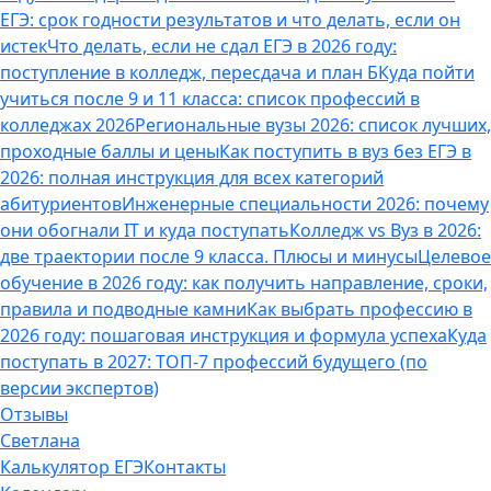
ЕГЭ: срок годности результатов и что делать, если он
истек
Что делать, если не сдал ЕГЭ в 2026 году:
поступление в колледж, пересдача и план Б
Куда пойти
учиться после 9 и 11 класса: список профессий в
колледжах 2026
Региональные вузы 2026: список лучших,
проходные баллы и цены
Как поступить в вуз без ЕГЭ в
2026: полная инструкция для всех категорий
абитуриентов
Инженерные специальности 2026: почему
они обогнали IT и куда поступать
Колледж vs Вуз в 2026:
две траектории после 9 класса. Плюсы и минусы
Целевое
обучение в 2026 году: как получить направление, сроки,
правила и подводные камни
Как выбрать профессию в
2026 году: пошаговая инструкция и формула успеха
Куда
поступать в 2027: ТОП-7 профессий будущего (по
версии экспертов)
Отзывы
Светлана
Калькулятор ЕГЭ
Контакты