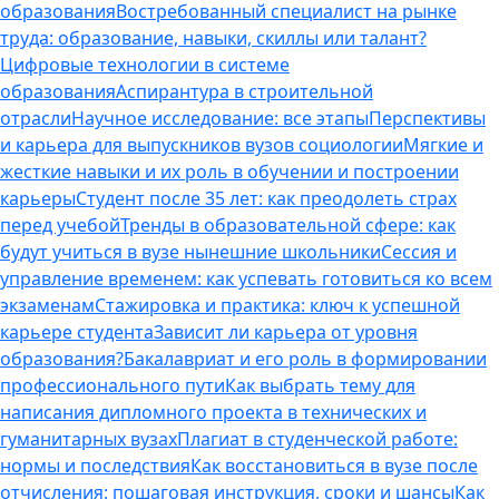
образования
Востребованный специалист на рынке
труда: образование, навыки, скиллы или талант?
Цифровые технологии в системе
образования
Аспирантура в строительной
отрасли
Научное исследование: все этапы
Перспективы
и карьера для выпускников вузов социологии
Мягкие и
жесткие навыки и их роль в обучении и построении
карьеры
Студент после 35 лет: как преодолеть страх
перед учебой
Тренды в образовательной сфере: как
будут учиться в вузе нынешние школьники
Сессия и
управление временем: как успевать готовиться ко всем
экзаменам
Стажировка и практика: ключ к успешной
карьере студента
Зависит ли карьера от уровня
образования?
Бакалавриат и его роль в формировании
профессионального пути
Как выбрать тему для
написания дипломного проекта в технических и
гуманитарных вузах
Плагиат в студенческой работе:
нормы и последствия
Как восстановиться в вузе после
отчисления: пошаговая инструкция, сроки и шансы
Как