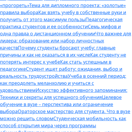
«прогореть»
Тема для дипломного проекта: «золотые»
правила выбора
Как взять учебу в собственные руки и
получить от этого максимум пользы
Педагогическая
практика студентов и ее особенности
Семь мифов и
одна правда о дистанционном обучении
Что важнее для
лидера: образование или набор личностных
качеств
Почему студенты бросают учебу: главные
причины и как не оказаться в их числе
Как студенту не
потерять интерес к учебе
Как стать успешным в
педагогике
Студент ищет работу: ожидания, выбор и
реальность трудоустройства
Учеба в осенний период:
как преодолеть меланхолию и учиться с
удовольствием
Искусство эффективного запоминания:
Техники и секреты для успешного обучения
Целевое
обучение в вузе – перспектива или ограничение
выбора
Ораторское мастерство для студента. Что в вузе
можно решить словом
Студенческая мобильность как
способ открытия мира через программы