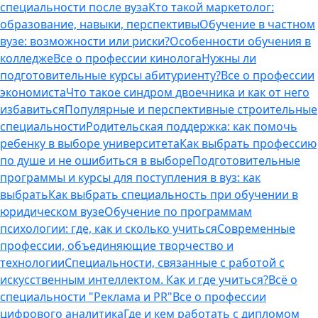
специальности после вуза
Кто такой маркетолог:
образование, навыки, перспективы
Обучение в частном
вузе: возможности или риски?
Особенности обучения в
колледже
Все о профессии кинолога
Нужны ли
подготовительные курсы абитуриенту?
Все о профессии
экономиста
Что такое синдром двоечника и как от него
избавиться
Популярные и перспективные строительные
специальности
Родительская поддержка: как помочь
ребенку в выборе университета
Как выбрать профессию
по душе и не ошибиться в выборе
Подготовительные
программы и курсы для поступления в вуз: как
выбрать
Как выбрать специальность при обучении в
юридическом вузе
Обучение по программам
психологии: где, как и сколько учиться
Современные
профессии, объединяющие творчество и
технологии
Специальности, связанные с работой с
искусственным интеллектом. Как и где учиться?
Всё о
специальности "Реклама и PR"
Все о профессии
цифрового аналитика
Где и кем работать с дипломом