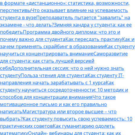
в формате «дистанционно»: статистика, возможности,
перспективы
Что оказывает влияние на успеваемость
студента в вузе
Преподаватель пытается "завалить" на
экзамене - что делать?
Зимняя хандра у студента: как ее
победить
Программа двойного диплома: что это и
почему важно для студента
Как пересдать практику
Как и
зачем применять скрайбинг в образовании
Как студенту
научиться концентрировать внимание
Саморазвитие
для студента: как стать лучшей версией
себя
Дополнительная сессия: что о ней нужно знать
студенту
Польза чтения для студента
Как студенту IT-
направления начать зарабатывать с 1 курса
Как
студенту научиться сосредоточенности: 10 методик и
способов для концентрации внимания
Что такое
мотивационное письмо и как его правильно
написать
Магистратура или второе высшее – что
выбрать?
Как студенту повысить свою успеваемость: 10
практических советов
Как гуманитарию одолеть
математику
Онлайн- вебинары для студента: как их