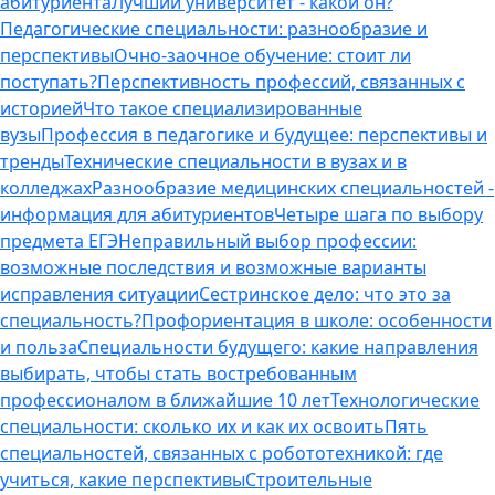
абитуриента
Лучший университет - какой он?
Педагогические специальности: разнообразие и
перспективы
Очно-заочное обучение: стоит ли
поступать?
Перспективность профессий, связанных с
историей
Что такое специализированные
вузы
Профессия в педагогике и будущее: перспективы и
тренды
Технические специальности в вузах и в
колледжах
Разнообразие медицинских специальностей -
информация для абитуриентов
Четыре шага по выбору
предмета ЕГЭ
Неправильный выбор профессии:
возможные последствия и возможные варианты
исправления ситуации
Сестринское дело: что это за
специальность?
Профориентация в школе: особенности
и польза
Специальности будущего: какие направления
выбирать, чтобы стать востребованным
профессионалом в ближайшие 10 лет
Технологические
специальности: сколько их и как их освоить
Пять
специальностей, связанных с робототехникой: где
учиться, какие перспективы
Строительные