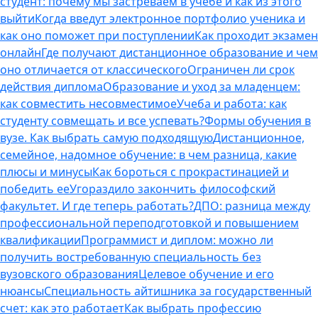
студент: почему мы застреваем в учебе и как из этого
выйти
Когда введут электронное портфолио ученика и
как оно поможет при поступлении
Как проходит экзамен
онлайн
Где получают дистанционное образование и чем
оно отличается от классического
Ограничен ли срок
действия диплома
Образование и уход за младенцем:
как совместить несовместимое
Учеба и работа: как
студенту совмещать и все успевать?
Формы обучения в
вузе. Как выбрать самую подходящую
Дистанционное,
семейное, надомное обучение: в чем разница, какие
плюсы и минусы
Как бороться с прокрастинацией и
победить ее
Угораздило закончить философский
факультет. И где теперь работать?
ДПО: разница между
профессиональной переподготовкой и повышением
квалификации
Программист и диплом: можно ли
получить востребованную специальность без
вузовского образования
Целевое обучение и его
нюансы
Специальность айтишника за государственный
счет: как это работает
Как выбрать профессию