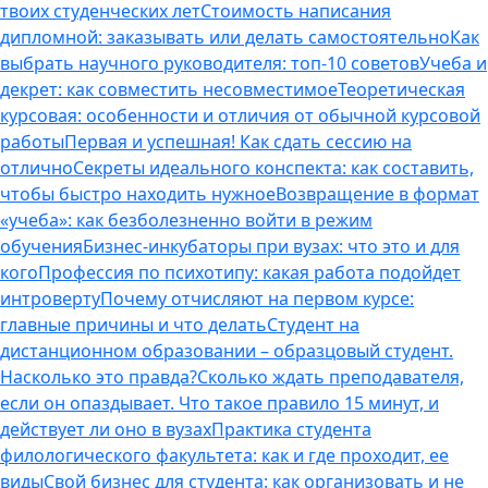
твоих студенческих лет
Стоимость написания
дипломной: заказывать или делать самостоятельно
Как
выбрать научного руководителя: топ-10 советов
Учеба и
декрет: как совместить несовместимое
Теоретическая
курсовая: особенности и отличия от обычной курсовой
работы
Первая и успешная! Как сдать сессию на
отлично
Секреты идеального конспекта: как составить,
чтобы быстро находить нужное
Возвращение в формат
«учеба»: как безболезненно войти в режим
обучения
Бизнес-инкубаторы при вузах: что это и для
кого
Профессия по психотипу: какая работа подойдет
интроверту
Почему отчисляют на первом курсе:
главные причины и что делать
Студент на
дистанционном образовании – образцовый студент.
Насколько это правда?
Сколько ждать преподавателя,
если он опаздывает. Что такое правило 15 минут, и
действует ли оно в вузах
Практика студента
филологического факультета: как и где проходит, ее
виды
Свой бизнес для студента: как организовать и не