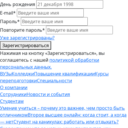
День рождения
E-mail*
Пароль*
Повторите пароль*
Уже зарегистрированы?
Зарегистрироваться
Нажимая на кнопку «Зарегистрироваться», вы
соглашетесь с нашей
политикой обработки
персональных данных.
ВУЗы
Колледжи
Повышение квалификации
Курсы
переподготовки
Специальности
О компании
Сотрудники
Новости и события
Студентам
Умение учиться – почему это важнее, чем просто быть
отличником
Второе высшее онлайн: когда стоит, а когда
— нет
Студент на каникулах: работать или отдыхать?