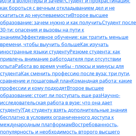
идти в волонтеры и зачем?
Студент и прокрастинация:
как бороться с вечным откладыванием дел и не
скатиться до неуспеваемости
Второе высшее
образование: зачем нужно и как получить
Студент после
30-ти: опасения и вызовы на пути к
знаниям
Эффективное обучение: как тратить меньше
времени, чтобы выучить больше
Как изучать
иностранные языки студенту
Резюме студента: как
привлечь внимание работодателя при отсутствии
опыта
Работа во время учебы - плюсы и минусы для
студента
Как сменить профессию после вуза: три пути,
сравнение и пошаговый план
Командная работа: какие
профессии и кому подходят
Второе высшее
образование: стоит ли поступать еще раз
Научно-
исследовательская работа в вузе: что она дает
студенту?
Где студенту взять дополнительные знания
бесплатно в условиях ограниченного доступа к
международным платформам
Востребованность,
популярность и необходимость второго высшего