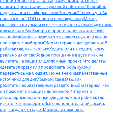
Скорочтение: что за навык, кому пригодится, как
освоить
Презентация к курсовой работе и 10 ошибок
студента при ее оформлении
Поступил? Теперь у тебя
новая жизнь. ТОП советов первокурснику
Метод
мозгового штурма и его эффективность при подготовке
к экзаменам
Как быстро и просто написать конспект
лекции
Майноры в вузе: что это, зачем нужно и как не
прогадать с выбором
Сбор материала для дипломной
работы: где, как, сколько
Ходить или не ходить: кому
реально дают свободное посещение в вузе и как не
вылететь
Не защитил дипломный проект. Что делать:
сдаваться сразу или продолжать борьбу
Хочу
перевестись на бюджет. Но не знаю как
Качественные
источники для дипломной: где взять, как
работать
Необязательный раздаточный материал: как
он поможет на защите дипломной
Интернет и
достоверные источники для дипломной работы: где
искать, как проверить
Все о дополнительной сессии:
кто, когда и что сдает
Можно ли поменять