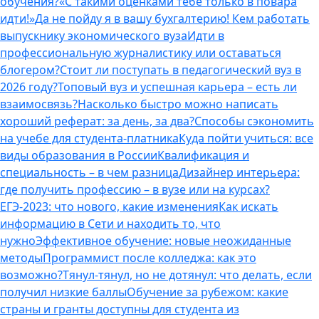
обучения?
«С такими оценками тебе только в повара
идти!»
Да не пойду я в вашу бухгалтерию! Кем работать
выпускнику экономического вуза
Идти в
профессиональную журналистику или оставаться
блогером?
Стоит ли поступать в педагогический вуз в
2026 году?
Топовый вуз и успешная карьера – есть ли
взаимосвязь?
Насколько быстро можно написать
хороший реферат: за день, за два?
Способы сэкономить
на учебе для студента-платника
Куда пойти учиться: все
виды образования в России
Квалификация и
специальность – в чем разница
Дизайнер интерьера:
где получить профессию – в вузе или на курсах?
ЕГЭ-2023: что нового, какие изменения
Как искать
информацию в Сети и находить то, что
нужно
Эффективное обучение: новые неожиданные
методы
Программист после колледжа: как это
возможно?
Тянул-тянул, но не дотянул: что делать, если
получил низкие баллы
Обучение за рубежом: какие
страны и гранты доступны для студента из