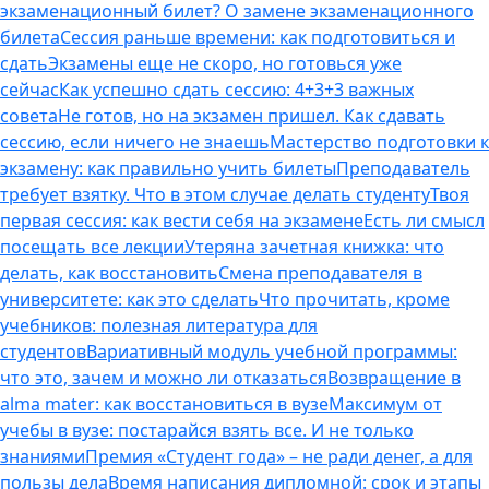
экзаменационный билет? О замене экзаменационного
билета
Сессия раньше времени: как подготовиться и
сдать
Экзамены еще не скоро, но готовься уже
сейчас
Как успешно сдать сессию: 4+3+3 важных
совета
Не готов, но на экзамен пришел. Как сдавать
сессию, если ничего не знаешь
Мастерство подготовки к
экзамену: как правильно учить билеты
Преподаватель
требует взятку. Что в этом случае делать студенту
Твоя
первая сессия: как вести себя на экзамене
Есть ли смысл
посещать все лекции
Утеряна зачетная книжка: что
делать, как восстановить
Смена преподавателя в
университете: как это сделать
Что прочитать, кроме
учебников: полезная литература для
студентов
Вариативный модуль учебной программы:
что это, зачем и можно ли отказаться
Возвращение в
alma mater: как восстановиться в вузе
Максимум от
учебы в вузе: постарайся взять все. И не только
знаниями
Премия «Студент года» – не ради денег, а для
пользы дела
Время написания дипломной: срок и этапы