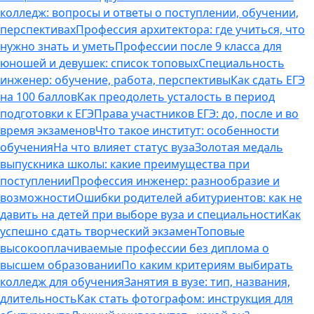
колледж: вопросы и ответы о поступлении, обучении,
перспективах
Профессия архитектора: где учиться, что
нужно знать и уметь
Профессии после 9 класса для
юношей и девушек: список топовых
Специальность
инженер: обучение, работа, перспективы
Как сдать ЕГЭ
на 100 баллов
Как преодолеть усталость в период
подготовки к ЕГЭ
Права участников ЕГЭ: до, после и во
время экзаменов
Что такое институт: особенности
обучения
На что влияет статус вуза
Золотая медаль
выпускника школы: какие преимущества при
поступлении
Профессия инженер: разнообразие и
возможности
Ошибки родителей абитуриентов: как не
давить на детей при выборе вуза и специальности
Как
успешно сдать творческий экзамен
Топовые
высокооплачиваемые профессии без диплома о
высшем образовании
По каким критериям выбирать
колледж для обучения
Занятия в вузе: тип, названия,
длительность
Как стать фотографом: инструкция для