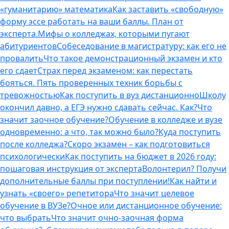
«гуманитарию» математика
Как заставить «свободную»
форму эссе работать на ваши баллы. План от
эксперта.
Мифы о колледжах, которыми пугают
абитуриентов
Собеседование в магистратуру: как его не
провалить
Что такое демонстрационный экзамен и кто
его сдает
Страх перед экзаменом: как перестать
бояться. Пять проверенных техник борьбы с
тревожностью
Как поступить в вуз дистанционно
Школу
окончил давно, а ЕГЭ нужно сдавать сейчас. Как?
Что
значит заочное обучение?
Обучение в колледже и вузе
одновременно: а что, так можно было?
Куда поступить
после колледжа?
Скоро экзамен – как подготовиться
психологически
Как поступить на бюджет в 2026 году:
пошаговая инструкция от эксперта
Волонтерил? Получи
дополнительные баллы при поступлении!
Как найти и
узнать «своего» репетитора
Что значит целевое
обучение в ВУЗе?
Очное или дистанционное обучение:
что выбрать
Что значит очно-заочная форма