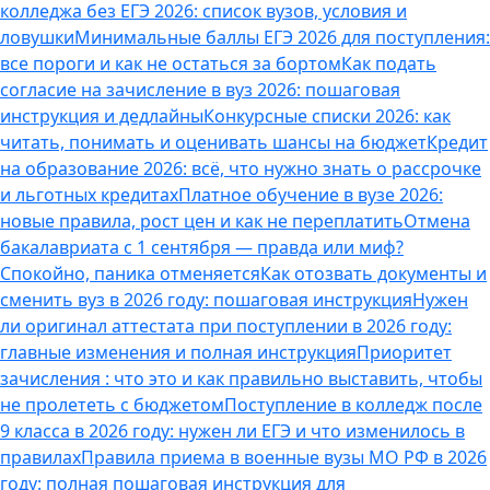
колледжа без ЕГЭ 2026: список вузов, условия и
ловушки
Минимальные баллы ЕГЭ 2026 для поступления:
все пороги и как не остаться за бортом
Как подать
согласие на зачисление в вуз 2026: пошаговая
инструкция и дедлайны
Конкурсные списки 2026: как
читать, понимать и оценивать шансы на бюджет
Кредит
на образование 2026: всё, что нужно знать о рассрочке
и льготных кредитах
Платное обучение в вузе 2026:
новые правила, рост цен и как не переплатить
Отмена
бакалавриата с 1 сентября — правда или миф?
Спокойно, паника отменяется
Как отозвать документы и
сменить вуз в 2026 году: пошаговая инструкция
Нужен
ли оригинал аттестата при поступлении в 2026 году:
главные изменения и полная инструкция
Приоритет
зачисления : что это и как правильно выставить, чтобы
не пролететь с бюджетом
Поступление в колледж после
9 класса в 2026 году: нужен ли ЕГЭ и что изменилось в
правилах
Правила приема в военные вузы МО РФ в 2026
году: полная пошаговая инструкция для