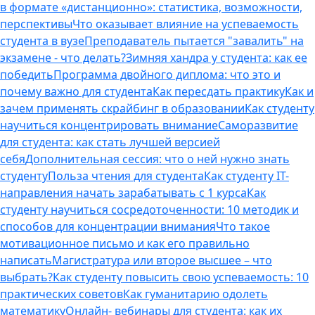
в формате «дистанционно»: статистика, возможности,
перспективы
Что оказывает влияние на успеваемость
студента в вузе
Преподаватель пытается "завалить" на
экзамене - что делать?
Зимняя хандра у студента: как ее
победить
Программа двойного диплома: что это и
почему важно для студента
Как пересдать практику
Как и
зачем применять скрайбинг в образовании
Как студенту
научиться концентрировать внимание
Саморазвитие
для студента: как стать лучшей версией
себя
Дополнительная сессия: что о ней нужно знать
студенту
Польза чтения для студента
Как студенту IT-
направления начать зарабатывать с 1 курса
Как
студенту научиться сосредоточенности: 10 методик и
способов для концентрации внимания
Что такое
мотивационное письмо и как его правильно
написать
Магистратура или второе высшее – что
выбрать?
Как студенту повысить свою успеваемость: 10
практических советов
Как гуманитарию одолеть
математику
Онлайн- вебинары для студента: как их