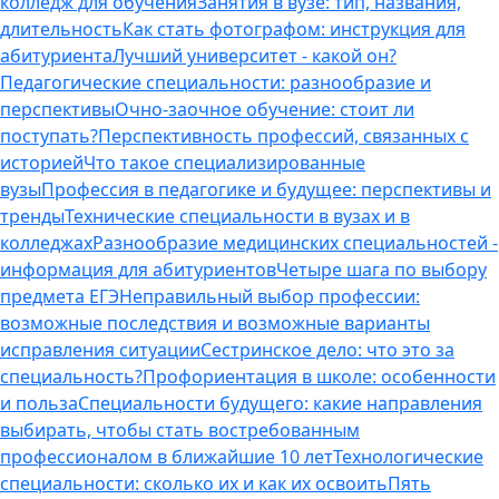
колледж для обучения
Занятия в вузе: тип, названия,
длительность
Как стать фотографом: инструкция для
абитуриента
Лучший университет - какой он?
Педагогические специальности: разнообразие и
перспективы
Очно-заочное обучение: стоит ли
поступать?
Перспективность профессий, связанных с
историей
Что такое специализированные
вузы
Профессия в педагогике и будущее: перспективы и
тренды
Технические специальности в вузах и в
колледжах
Разнообразие медицинских специальностей -
информация для абитуриентов
Четыре шага по выбору
предмета ЕГЭ
Неправильный выбор профессии:
возможные последствия и возможные варианты
исправления ситуации
Сестринское дело: что это за
специальность?
Профориентация в школе: особенности
и польза
Специальности будущего: какие направления
выбирать, чтобы стать востребованным
профессионалом в ближайшие 10 лет
Технологические
специальности: сколько их и как их освоить
Пять