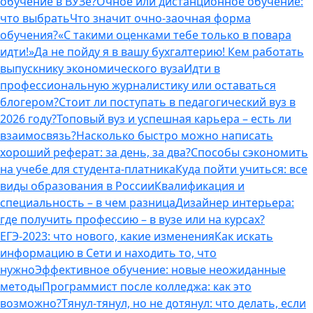
обучение в ВУЗе?
Очное или дистанционное обучение:
что выбрать
Что значит очно-заочная форма
обучения?
«С такими оценками тебе только в повара
идти!»
Да не пойду я в вашу бухгалтерию! Кем работать
выпускнику экономического вуза
Идти в
профессиональную журналистику или оставаться
блогером?
Стоит ли поступать в педагогический вуз в
2026 году?
Топовый вуз и успешная карьера – есть ли
взаимосвязь?
Насколько быстро можно написать
хороший реферат: за день, за два?
Способы сэкономить
на учебе для студента-платника
Куда пойти учиться: все
виды образования в России
Квалификация и
специальность – в чем разница
Дизайнер интерьера:
где получить профессию – в вузе или на курсах?
ЕГЭ-2023: что нового, какие изменения
Как искать
информацию в Сети и находить то, что
нужно
Эффективное обучение: новые неожиданные
методы
Программист после колледжа: как это
возможно?
Тянул-тянул, но не дотянул: что делать, если