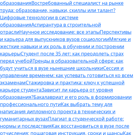
образования
Востребованный специалист на рынке
труда: образование, навыки, скиллы или талант?
Цифровые технологии в системе
образования
Аспирантура в строительной
отрасли
Научное исследование: все этапы
Перспективы
и карьера для выпускников вузов социологии
Мягкие и
жесткие навыки и их роль в обучении и построении
карьеры
Студент после 35 лет: как преодолеть страх
перед учебой
Тренды в образовательной сфере: как
будут учиться в вузе нынешние школьники
Сессия и
управление временем: как успевать готовиться ко всем
экзаменам
Стажировка и практика: ключ к успешной
карьере студента
Зависит ли карьера от уровня
образования?
Бакалавриат и его роль в формировании
профессионального пути
Как выбрать тему для
написания дипломного проекта в технических и
гуманитарных вузах
Плагиат в студенческой работе:
нормы и последствия
Как восстановиться в вузе после
отчисления: пошаговая инструкция, сроки и шансы
Как