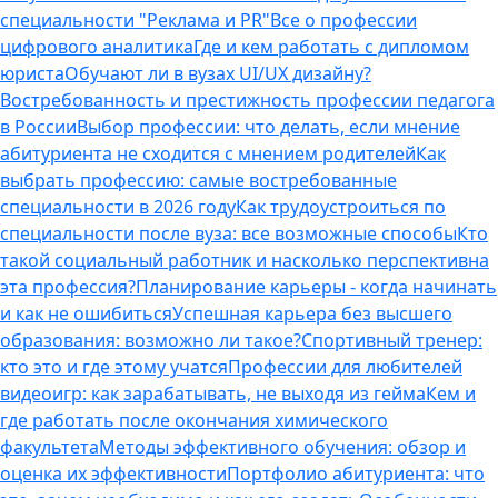
специальности "Реклама и PR"
Все о профессии
цифрового аналитика
Где и кем работать с дипломом
юриста
Обучают ли в вузах UI/UX дизайну?
Востребованность и престижность профессии педагога
в России
Выбор профессии: что делать, если мнение
абитуриента не сходится с мнением родителей
Как
выбрать профессию: самые востребованные
специальности в 2026 году
Как трудоустроиться по
специальности после вуза: все возможные способы
Кто
такой социальный работник и насколько перспективна
эта профессия?
Планирование карьеры - когда начинать
и как не ошибиться
Успешная карьера без высшего
образования: возможно ли такое?
Спортивный тренер:
кто это и где этому учатся
Профессии для любителей
видеоигр: как зарабатывать, не выходя из гейма
Кем и
где работать после окончания химического
факультета
Методы эффективного обучения: обзор и
оценка их эффективности
Портфолио абитуриента: что