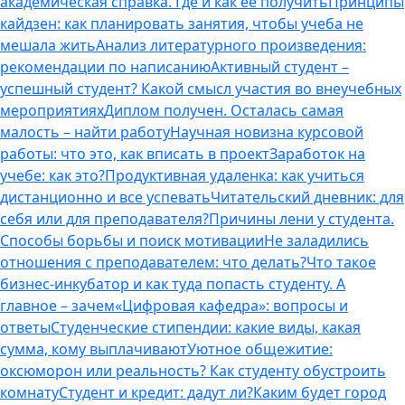
академическая справка. Где и как ее получить
Принципы
кайдзен: как планировать занятия, чтобы учеба не
мешала жить
Анализ литературного произведения:
рекомендации по написанию
Активный студент –
успешный студент? Какой смысл участия во внеучебных
мероприятиях
Диплом получен. Осталась самая
малость – найти работу
Научная новизна курсовой
работы: что это, как вписать в проект
Заработок на
учебе: как это?
Продуктивная удаленка: как учиться
дистанционно и все успевать
Читательский дневник: для
себя или для преподавателя?
Причины лени у студента.
Способы борьбы и поиск мотивации
Не заладились
отношения с преподавателем: что делать?
Что такое
бизнес-инкубатор и как туда попасть студенту. А
главное – зачем
«Цифровая кафедра»: вопросы и
ответы
Студенческие стипендии: какие виды, какая
сумма, кому выплачивают
Уютное общежитие:
оксюморон или реальность? Как студенту обустроить
комнату
Студент и кредит: дадут ли?
Каким будет город