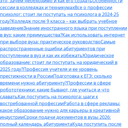
это, зачем необходимо и как его создать
Особенности
сессии в колледжах и техникумах
Все о профессии
психолог: стоит ли поступать на психолога в 2024-25
году?
Колледж после 9 класса – как выбрать учебное
заведение
Знание иностранного языка при поступлении
в вуз: какие преимущества?
Как использовать интернет
при выборе вуза: практическое руководство
Самые
распространенные ошибки абитуриентов при
поступлении в вуз и как их избежать
Юридическое
образование: стоит ли поступать на юридический в
2025 году?
Профессия учителя и ее уровень
престижности в России
Подготовка к ЕГЭ: сколько
времени нужно абитуриенту?
Профессии в сфере
робототехники: какие бывают, где учиться и что
сдавать
Как поступить на психолога: шаги к
востребованной профессии
Работа в сфере рекламы:
какое образование нужно для карьеры в креативной
индустрии
Сроки подачи документов в вузы 2026:
полный календарь абитуриента
Куда поступить после