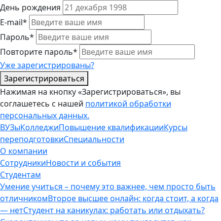
День рождения
E-mail*
Пароль*
Повторите пароль*
Уже зарегистрированы?
Зарегистрироваться
Нажимая на кнопку «Зарегистрироваться», вы
соглашетесь с нашей
политикой обработки
персональных данных.
ВУЗы
Колледжи
Повышение квалификации
Курсы
переподготовки
Специальности
О компании
Сотрудники
Новости и события
Студентам
Умение учиться – почему это важнее, чем просто быть
отличником
Второе высшее онлайн: когда стоит, а когда
— нет
Студент на каникулах: работать или отдыхать?