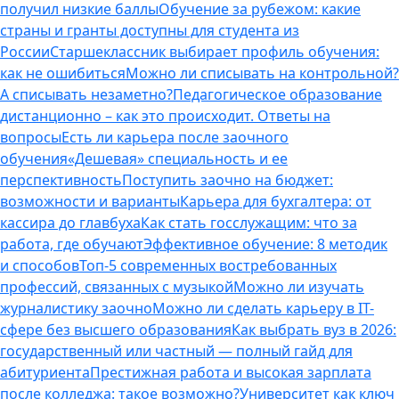
получил низкие баллы
Обучение за рубежом: какие
страны и гранты доступны для студента из
России
Старшеклассник выбирает профиль обучения:
как не ошибиться
Можно ли списывать на контрольной?
А списывать незаметно?
Педагогическое образование
дистанционно – как это происходит. Ответы на
вопросы
Есть ли карьера после заочного
обучения
«Дешевая» специальность и ее
перспективность
Поступить заочно на бюджет:
возможности и варианты
Карьера для бухгалтера: от
кассира до главбуха
Как стать госслужащим: что за
работа, где обучают
Эффективное обучение: 8 методик
и способов
Топ-5 современных востребованных
профессий, связанных с музыкой
Можно ли изучать
журналистику заочно
Можно ли сделать карьеру в IT-
сфере без высшего образования
Как выбрать вуз в 2026:
государственный или частный — полный гайд для
абитуриента
Престижная работа и высокая зарплата
после колледжа: такое возможно?
Университет как ключ