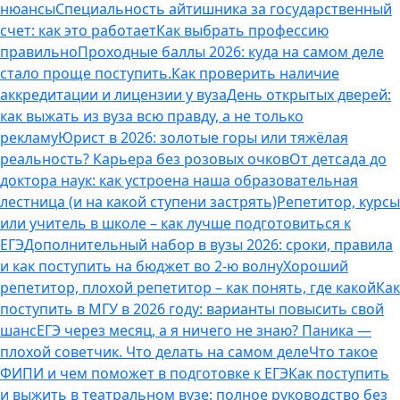
нюансы
Специальность айтишника за государственный
счет: как это работает
Как выбрать профессию
правильно
Проходные баллы 2026: куда на самом деле
стало проще поступить.
Как проверить наличие
аккредитации и лицензии у вуза
День открытых дверей:
как выжать из вуза всю правду, а не только
рекламу
Юрист в 2026: золотые горы или тяжёлая
реальность? Карьера без розовых очков
От детсада до
доктора наук: как устроена наша образовательная
лестница (и на какой ступени застрять)
Репетитор, курсы
или учитель в школе – как лучше подготовиться к
ЕГЭ
Дополнительный набор в вузы 2026: сроки, правила
и как поступить на бюджет во 2‑ю волну
Хороший
репетитор, плохой репетитор – как понять, где какой
Как
поступить в МГУ в 2026 году: варианты повысить свой
шанс
ЕГЭ через месяц, а я ничего не знаю? Паника —
плохой советчик. Что делать на самом деле
Что такое
ФИПИ и чем поможет в подготовке к ЕГЭ
Как поступить
и выжить в театральном вузе: полное руководство без