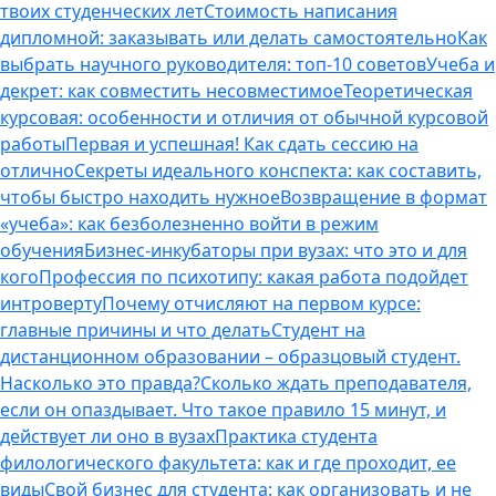
твоих студенческих лет
Стоимость написания
дипломной: заказывать или делать самостоятельно
Как
выбрать научного руководителя: топ-10 советов
Учеба и
декрет: как совместить несовместимое
Теоретическая
курсовая: особенности и отличия от обычной курсовой
работы
Первая и успешная! Как сдать сессию на
отлично
Секреты идеального конспекта: как составить,
чтобы быстро находить нужное
Возвращение в формат
«учеба»: как безболезненно войти в режим
обучения
Бизнес-инкубаторы при вузах: что это и для
кого
Профессия по психотипу: какая работа подойдет
интроверту
Почему отчисляют на первом курсе:
главные причины и что делать
Студент на
дистанционном образовании – образцовый студент.
Насколько это правда?
Сколько ждать преподавателя,
если он опаздывает. Что такое правило 15 минут, и
действует ли оно в вузах
Практика студента
филологического факультета: как и где проходит, ее
виды
Свой бизнес для студента: как организовать и не