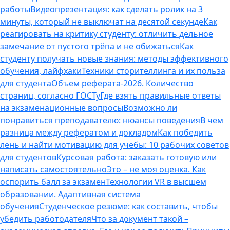
работы
Видеопрезентация: как сделать ролик на 3
минуты, который не выключат на десятой секунде
Как
реагировать на критику студенту: отличить дельное
замечание от пустого трёпа и не обижаться
Как
студенту получать новые знания: методы эффективного
обучения, лайфхаки
Техники сторителлинга и их польза
для студента
Объем реферата-2026. Количество
страниц, согласно ГОСТу
Где взять правильные ответы
на экзаменационные вопросы
Возможно ли
понравиться преподавателю: нюансы поведения
В чем
разница между рефератом и докладом
Как победить
лень и найти мотивацию для учебы: 10 рабочих советов
для студентов
Курсовая работа: заказать готовую или
написать самостоятельно
Это – не моя оценка. Как
оспорить балл за экзамен
Технологии VR в высшем
образовании. Адаптивная система
обучения
Студенческое резюме: как составить, чтобы
убедить работодателя
Что за документ такой –