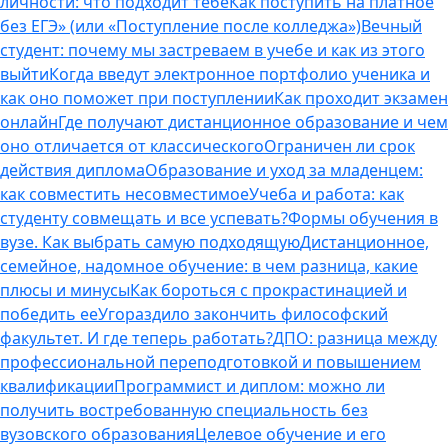
личности: что подходит тебе
Как поступить на платное
без ЕГЭ» (или «Поступление после колледжа»)
Вечный
студент: почему мы застреваем в учебе и как из этого
выйти
Когда введут электронное портфолио ученика и
как оно поможет при поступлении
Как проходит экзамен
онлайн
Где получают дистанционное образование и чем
оно отличается от классического
Ограничен ли срок
действия диплома
Образование и уход за младенцем:
как совместить несовместимое
Учеба и работа: как
студенту совмещать и все успевать?
Формы обучения в
вузе. Как выбрать самую подходящую
Дистанционное,
семейное, надомное обучение: в чем разница, какие
плюсы и минусы
Как бороться с прокрастинацией и
победить ее
Угораздило закончить философский
факультет. И где теперь работать?
ДПО: разница между
профессиональной переподготовкой и повышением
квалификации
Программист и диплом: можно ли
получить востребованную специальность без
вузовского образования
Целевое обучение и его