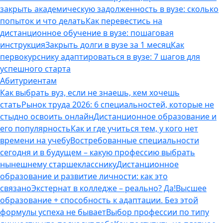
закрыть академическую задолженность в вузе: сколько
попыток и что делать
Как перевестись на
дистанционное обучение в вузе: пошаговая
инструкция
Закрыть долги в вузе за 1 месяц
Как
первокурснику адаптироваться в вузе: 7 шагов для
успешного старта
Абитуриентам
Как выбрать вуз, если не знаешь, кем хочешь
стать
Рынок труда 2026: 6 специальностей, которые не
стыдно освоить онлайн
Дистанционное образование и
его популярность
Как и где учиться тем, у кого нет
времени на учебу
Востребованные специальности
сегодня и в будущем – какую профессию выбрать
нынешнему старшекласснику
Дистанционное
образование и развитие личности: как это
связано
Экстернат в колледже – реально? Да!
Высшее
образование + способность к адаптации. Без этой
формулы успеха не бывает
Выбор профессии по типу