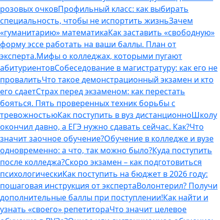
розовых очков
Профильный класс: как выбирать
специальность, чтобы не испортить жизнь
Зачем
«гуманитарию» математика
Как заставить «свободную»
форму эссе работать на ваши баллы. План от
эксперта.
Мифы о колледжах, которыми пугают
абитуриентов
Собеседование в магистратуру: как его не
провалить
Что такое демонстрационный экзамен и кто
его сдает
Страх перед экзаменом: как перестать
бояться. Пять проверенных техник борьбы с
тревожностью
Как поступить в вуз дистанционно
Школу
окончил давно, а ЕГЭ нужно сдавать сейчас. Как?
Что
значит заочное обучение?
Обучение в колледже и вузе
одновременно: а что, так можно было?
Куда поступить
после колледжа?
Скоро экзамен – как подготовиться
психологически
Как поступить на бюджет в 2026 году:
пошаговая инструкция от эксперта
Волонтерил? Получи
дополнительные баллы при поступлении!
Как найти и
узнать «своего» репетитора
Что значит целевое