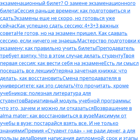
экзаменационный билет? О замене экзаменационного
билета
Сессия раньше времени: как подготовиться и
сдать
Экзамены еще не скоро, но готовься уже
сейчас
Как успешно сдать сессию: 4+3+3 важных
совета
Не готов, но на экзамен пришел. Как сдавать
сессию, если ничего не знаешь
Мастерство подготовки к
экзамену: как правильно учить билеты
Преподаватель
требует взятку. Что в этом случае делать студенту
Твоя
первая сессия: как вести себя на экзамене
Есть ли смысл
посещать все лекции
Утеряна зачетная книжка: что
делать, как восстановить
Смена преподавателя в
университете: как это сделать
Что прочитать, кроме
учебников: полезная литература для
студентов
Вариативный модуль учебной программы:
что это, зачем и можно ли отказаться
Возвращение в
alma mater: как восстановиться в вузе
Максимум от
учебы в вузе: постарайся взять все. И не только
знаниями
Премия «Студент года» – не ради денег, а для
пользы дела
Время написания дипломной: срок и этапы