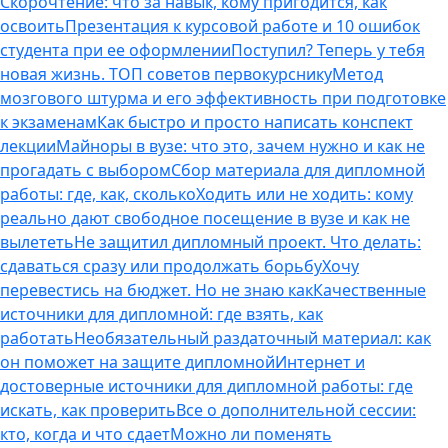
Скорочтение: что за навык, кому пригодится, как
освоить
Презентация к курсовой работе и 10 ошибок
студента при ее оформлении
Поступил? Теперь у тебя
новая жизнь. ТОП советов первокурснику
Метод
мозгового штурма и его эффективность при подготовке
к экзаменам
Как быстро и просто написать конспект
лекции
Майноры в вузе: что это, зачем нужно и как не
прогадать с выбором
Сбор материала для дипломной
работы: где, как, сколько
Ходить или не ходить: кому
реально дают свободное посещение в вузе и как не
вылететь
Не защитил дипломный проект. Что делать:
сдаваться сразу или продолжать борьбу
Хочу
перевестись на бюджет. Но не знаю как
Качественные
источники для дипломной: где взять, как
работать
Необязательный раздаточный материал: как
он поможет на защите дипломной
Интернет и
достоверные источники для дипломной работы: где
искать, как проверить
Все о дополнительной сессии:
кто, когда и что сдает
Можно ли поменять