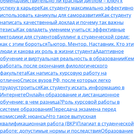
обмена
Действительно ли красный диплом – ключ к
успеху в карьере
Как студенту максимально эффективно
использовать каникулы для саморазвития
Как студенту
написать качественный доклад и почему так важны
тезисы
Как овладеть умением учиться: эффективные
методики для студентов
Буллинг в студенческой среде:
как с этим бороться
Тьютор. Ментор. Наставник. Кто эти
люди и какова их роль в жизни студента
Адаптивное
обучение и виртуальная реальность в образовании
Кем
работать после окончания филологического
факультета
Как написать курсовую работу на
отлично
Список вузов РФ, после которых легко
трудоустроиться
Как студенту искать информацию в
Интернете
Онлайн-образование и дистанционное
обучение: в чем разница?
Роль курсовой работы в
системе образования
Пересдача экзамена перед
комиссией: нюансы
Что такое выпускная
квалификационная работа (ВКР)
Плагиат в студенческой
работе: допустимые нормы и последствия
Образование