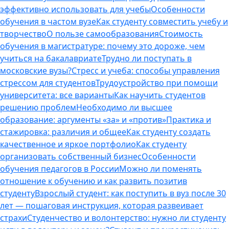
эффективно использовать для учебы
Особенности
обучения в частом вузе
Как студенту совместить учебу и
творчество
О пользе самообразования
Стоимость
обучения в магистратуре: почему это дороже, чем
учиться на бакалавриате
Трудно ли поступать в
московские вузы?
Стресс и учеба: способы управления
стрессом для студентов
Трудоустройство при помощи
университета: все варианты
Как научить студентов
решению проблем
Необходимо ли высшее
образование: аргументы «за» и «против»
Практика и
стажировка: различия и общее
Как студенту создать
качественное и яркое портфолио
Как студенту
организовать собственный бизнес
Особенности
обучения педагогов в России
Можно ли поменять
отношение к обучению и как развить позитив
студенту
Взрослый студент: как поступить в вуз после 30
лет — пошаговая инструкция, которая развеивает
страхи
Студенчество и волонтерство: нужно ли cтуденту