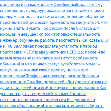
к знаниям и возможностям
Ошибки выбора. Почему
специальность «вдруг» оказывается не той
Что такое
колледж: вопросы и ответы о поступлении, обучении,
перспективах
Профессия архитектора: где учиться, что
нужно знать и уметь
Профессии после 9 класса для
юношей и девушек: список топовых
Специальность
инженер: обучение, работа, перспективы
Как сдать ЕГЭ
на 100 баллов
Как преодолеть усталость в период
подготовки к ЕГЭ
Права участников ЕГЭ: до, после и во
время экзаменов
Что такое институт: особенности
обучения
На что влияет статус вуза
Золотая медаль
выпускника школы: какие преимущества при
поступлении
Профессия инженер: разнообразие и
возможности
Ошибки родителей абитуриентов: как не
давить на детей при выборе вуза и специальности
Как
успешно сдать творческий экзамен
Топовые
высокооплачиваемые профессии без диплома о
высшем образовании
По каким критериям выбирать