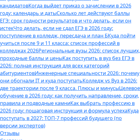
кандидатов
Когда выйдет приказ о зачислении в 2026
году: календарь и даты
Сколько лет действуют баллы
ЕГЭ: срок годности результатов и что делать, если он
истек
Что делать, если не сдал ЕГЭ в 2026 году:
поступление в колледж, пересдача и план Б
Куда пойти
учиться после 9 и 11 класса: список профессий в
колледжах 2026
Региональные вузы 2026: список лучших,
проходные баллы и цены
Как поступить в вуз без ЕГЭ в
2026: полная инструкция для всех категорий
абитуриентов
Инженерные специальности 2026: почему
они обогнали IT и куда поступать
Колледж vs Вуз в 2026:
две траектории после 9 класса. Плюсы и минусы
Целевое
обучение в 2026 году: как получить направление, сроки,
правила и подводные камни
Как выбрать профессию в
2026 году: пошаговая инструкция и формула успеха
Куда
поступать в 2027: ТОП-7 профессий будущего (по
версии экспертов)
Отзывы