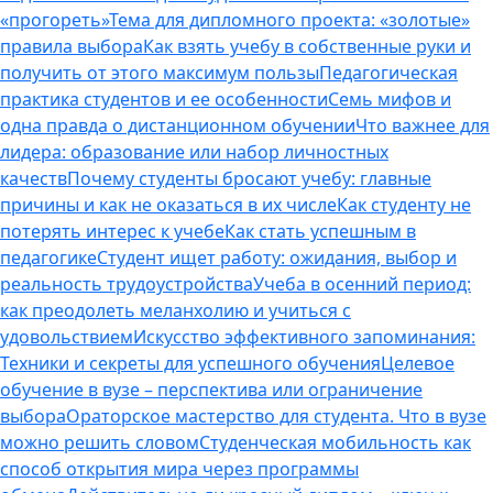
«прогореть»
Тема для дипломного проекта: «золотые»
правила выбора
Как взять учебу в собственные руки и
получить от этого максимум пользы
Педагогическая
практика студентов и ее особенности
Семь мифов и
одна правда о дистанционном обучении
Что важнее для
лидера: образование или набор личностных
качеств
Почему студенты бросают учебу: главные
причины и как не оказаться в их числе
Как студенту не
потерять интерес к учебе
Как стать успешным в
педагогике
Студент ищет работу: ожидания, выбор и
реальность трудоустройства
Учеба в осенний период:
как преодолеть меланхолию и учиться с
удовольствием
Искусство эффективного запоминания:
Техники и секреты для успешного обучения
Целевое
обучение в вузе – перспектива или ограничение
выбора
Ораторское мастерство для студента. Что в вузе
можно решить словом
Студенческая мобильность как
способ открытия мира через программы