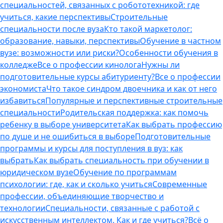
специальностей, связанных с робототехникой: где
учиться, какие перспективы
Строительные
специальности после вуза
Кто такой маркетолог:
образование, навыки, перспективы
Обучение в частном
вузе: возможности или риски?
Особенности обучения в
колледже
Все о профессии кинолога
Нужны ли
подготовительные курсы абитуриенту?
Все о профессии
экономиста
Что такое синдром двоечника и как от него
избавиться
Популярные и перспективные строительные
специальности
Родительская поддержка: как помочь
ребенку в выборе университета
Как выбрать профессию
по душе и не ошибиться в выборе
Подготовительные
программы и курсы для поступления в вуз: как
выбрать
Как выбрать специальность при обучении в
юридическом вузе
Обучение по программам
психологии: где, как и сколько учиться
Современные
профессии, объединяющие творчество и
технологии
Специальности, связанные с работой с
искусственным интеллектом. Как и где учиться?
Всё о