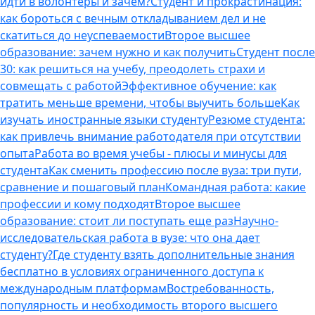
идти в волонтеры и зачем?
Студент и прокрастинация:
как бороться с вечным откладыванием дел и не
скатиться до неуспеваемости
Второе высшее
образование: зачем нужно и как получить
Студент после
30: как решиться на учебу, преодолеть страхи и
совмещать с работой
Эффективное обучение: как
тратить меньше времени, чтобы выучить больше
Как
изучать иностранные языки студенту
Резюме студента:
как привлечь внимание работодателя при отсутствии
опыта
Работа во время учебы - плюсы и минусы для
студента
Как сменить профессию после вуза: три пути,
сравнение и пошаговый план
Командная работа: какие
профессии и кому подходят
Второе высшее
образование: стоит ли поступать еще раз
Научно-
исследовательская работа в вузе: что она дает
студенту?
Где студенту взять дополнительные знания
бесплатно в условиях ограниченного доступа к
международным платформам
Востребованность,
популярность и необходимость второго высшего