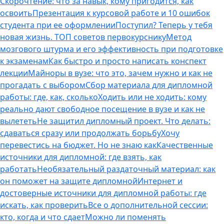
Скорочтение: что за навык, кому пригодится, как
освоить
Презентация к курсовой работе и 10 ошибок
студента при ее оформлении
Поступил? Теперь у тебя
новая жизнь. ТОП советов первокурснику
Метод
мозгового штурма и его эффективность при подготовке
к экзаменам
Как быстро и просто написать конспект
лекции
Майноры в вузе: что это, зачем нужно и как не
прогадать с выбором
Сбор материала для дипломной
работы: где, как, сколько
Ходить или не ходить: кому
реально дают свободное посещение в вузе и как не
вылететь
Не защитил дипломный проект. Что делать:
сдаваться сразу или продолжать борьбу
Хочу
перевестись на бюджет. Но не знаю как
Качественные
источники для дипломной: где взять, как
работать
Необязательный раздаточный материал: как
он поможет на защите дипломной
Интернет и
достоверные источники для дипломной работы: где
искать, как проверить
Все о дополнительной сессии:
кто, когда и что сдает
Можно ли поменять