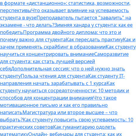
в формате «дистанционно»: статистика, возможности,
перспективы
Что оказывает влияние на успеваемость
студента в вузе
Преподаватель пытается "завалить" на
экзамене - что делать?
Зимняя хандра у студента: как ее
победить
Программа двойного диплома: что это и
почему важно для студента
Как пересдать практику
Как и
зачем применять скрайбинг в образовании
Как студенту
научиться концентрировать внимание
Саморазвитие
для студента: как стать лучшей версией
себя
Дополнительная сессия: что о ней нужно знать
студенту
Польза чтения для студента
Как студенту IT-
направления начать зарабатывать с 1 курса
Как
студенту научиться сосредоточенности: 10 методик и
способов для концентрации внимания
Что такое
мотивационное письмо и как его правильно
написать
Магистратура или второе высшее – что
выбрать?
Как студенту повысить свою успеваемость: 10
практических советов
Как гуманитарию одолеть
математику
Онлайн- вебинары для студента: как их