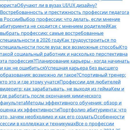
юриста
Обучают ли в вузах UI/UX дизайну?
Востребованность и престижность профессии педагога
в России
Выбор профессии: что делать, если мнение
абитуриента не сходится с мнением родителей
Как
выбрать профессию: самые востребованные
специальности в 2026 году
Как трудоустроиться по
специальности после вуза: все возможные способы
Кто
такой социальный работник и насколько перспективна
эта профессия?
Планирование карьеры - когда начинать
и как не ошибиться
Успешная карьера без высшего
образования: возможно ли такое?
Спортивный тренер:
кто это и где этому учатся
Профессии для любителей
видеоигр: как зарабатывать, не выходя из гейма
Кем и
где работать после окончания химического
факультета
Методы эффективного обучения: обзор и
оценка их эффективности
Портфолио абитуриента: что
это, зачем необходимо и как его создать
Особенности
сессии в колледжах и техникумах
Все о профессии