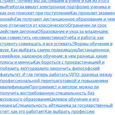
студент: почему мы застреваем в учебе и как из этого
выйти
Когда введут электронное портфолио ученика и
как оно поможет при поступлении
Как проходит экзамен
онлайн
Где получают дистанционное образование и чем
оно отличается от классического
Ограничен ли срок
действия диплома
Образование и уход за младенцем:
как совместить несовместимое
Учеба и работа: как
студенту совмещать и все успевать?
Формы обучения в
вузе. Как выбрать самую подходящую
Дистанционное,
семейное, надомное обучение: в чем разница, какие
плюсы и минусы
Как бороться с прокрастинацией и
победить ее
Угораздило закончить философский
факультет. И где теперь работать?
ДПО: разница между
профессиональной переподготовкой и повышением
квалификации
Программист и диплом: можно ли
получить востребованную специальность без
вузовского образования
Целевое обучение и его
нюансы
Специальность айтишника за государственный
счет: как это работает
Как выбрать профессию