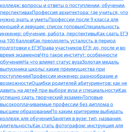
колледж: вопросы и ответы о поступлении, обучении,
перспективах
Профессия архитектора: где учиться, что
нужно знать и уметь
Профессии после 9 класса для
юношей и девушек: список топовых
Специальность
инженер: обучение, работа, перспективы
Как сдать ЕГЭ
на 100 баллов
Как преодолеть усталость в период
подготовки к ЕГЭ
Права участников ЕГЭ: до, после и во
время экзаменов
Что такое институт: особенности
обучения
На что влияет статус вуза
Золотая медаль
выпускника школы: какие преимущества при
поступлении
Профессия инженер: разнообразие и
возможности
Ошибки родителей абитуриентов: как не
давить на детей при выборе вуза и специальности
Как
успешно сдать творческий экзамен
Топовые
высокооплачиваемые профессии без диплома о
высшем образовании
По каким критериям выбирать
колледж для обучения
Занятия в вузе: тип, названия,
длительность
Как стать фотографом: инструкция для