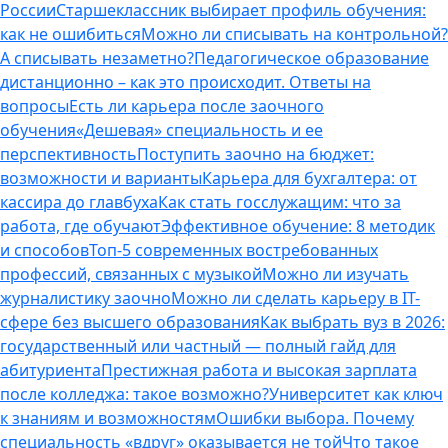
России
Старшеклассник выбирает профиль обучения:
как не ошибиться
Можно ли списывать на контрольной?
А списывать незаметно?
Педагогическое образование
дистанционно – как это происходит. Ответы на
вопросы
Есть ли карьера после заочного
обучения
«Дешевая» специальность и ее
перспективность
Поступить заочно на бюджет:
возможности и варианты
Карьера для бухгалтера: от
кассира до главбуха
Как стать госслужащим: что за
работа, где обучают
Эффективное обучение: 8 методик
и способов
Топ-5 современных востребованных
профессий, связанных с музыкой
Можно ли изучать
журналистику заочно
Можно ли сделать карьеру в IT-
сфере без высшего образования
Как выбрать вуз в 2026:
государственный или частный — полный гайд для
абитуриента
Престижная работа и высокая зарплата
после колледжа: такое возможно?
Университет как ключ
к знаниям и возможностям
Ошибки выбора. Почему
специальность «вдруг» оказывается не той
Что такое