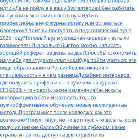
обучения?
«С такими оценками тебе только в повара
идти!»
Да не пойду я в вашу бухгалтерию! Кем работать
выпускнику экономического вуза
Идти в
профессиональную журналистику или оставаться
блогером?
Стоит ли поступать в педагогический вуз в
2026 году?
Топовый вуз и успешная карьера – есть ли
взаимосвязь?
Насколько быстро можно написать
хороший реферат: за день, за два?
Способы сэкономить
на учебе для студента-платника
Куда пойти учиться: все
виды образования в России
Квалификация и
специальность – в чем разница
Дизайнер интерьера:
где получить профессию – в вузе или на курсах?
ЕГЭ-2023: что нового, какие изменения
Как искать
информацию в Сети и находить то, что
нужно
Эффективное обучение: новые неожиданные
методы
Программист после колледжа: как это
возможно?
Тянул-тянул, но не дотянул: что делать, если
получил низкие баллы
Обучение за рубежом: какие
страны и гранты доступны для студента из