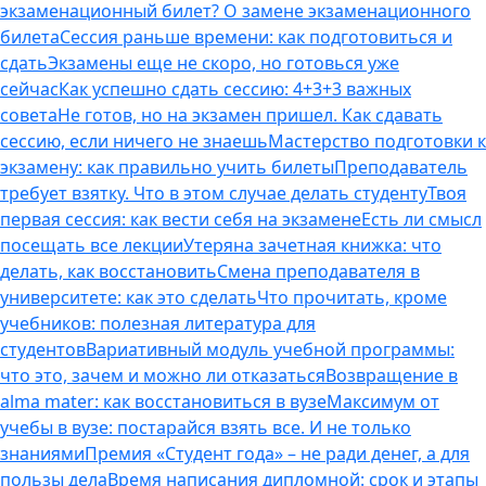
экзаменационный билет? О замене экзаменационного
билета
Сессия раньше времени: как подготовиться и
сдать
Экзамены еще не скоро, но готовься уже
сейчас
Как успешно сдать сессию: 4+3+3 важных
совета
Не готов, но на экзамен пришел. Как сдавать
сессию, если ничего не знаешь
Мастерство подготовки к
экзамену: как правильно учить билеты
Преподаватель
требует взятку. Что в этом случае делать студенту
Твоя
первая сессия: как вести себя на экзамене
Есть ли смысл
посещать все лекции
Утеряна зачетная книжка: что
делать, как восстановить
Смена преподавателя в
университете: как это сделать
Что прочитать, кроме
учебников: полезная литература для
студентов
Вариативный модуль учебной программы:
что это, зачем и можно ли отказаться
Возвращение в
alma mater: как восстановиться в вузе
Максимум от
учебы в вузе: постарайся взять все. И не только
знаниями
Премия «Студент года» – не ради денег, а для
пользы дела
Время написания дипломной: срок и этапы