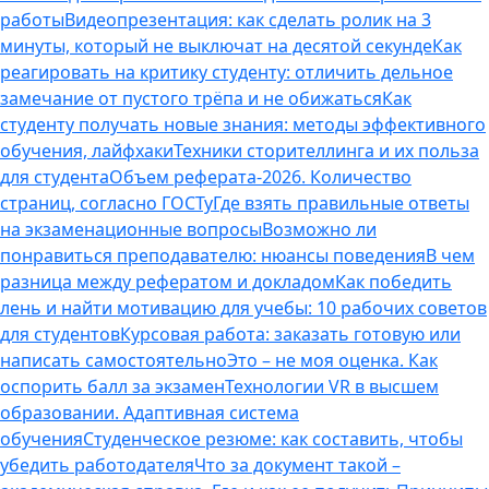
работы
Видеопрезентация: как сделать ролик на 3
минуты, который не выключат на десятой секунде
Как
реагировать на критику студенту: отличить дельное
замечание от пустого трёпа и не обижаться
Как
студенту получать новые знания: методы эффективного
обучения, лайфхаки
Техники сторителлинга и их польза
для студента
Объем реферата-2026. Количество
страниц, согласно ГОСТу
Где взять правильные ответы
на экзаменационные вопросы
Возможно ли
понравиться преподавателю: нюансы поведения
В чем
разница между рефератом и докладом
Как победить
лень и найти мотивацию для учебы: 10 рабочих советов
для студентов
Курсовая работа: заказать готовую или
написать самостоятельно
Это – не моя оценка. Как
оспорить балл за экзамен
Технологии VR в высшем
образовании. Адаптивная система
обучения
Студенческое резюме: как составить, чтобы
убедить работодателя
Что за документ такой –