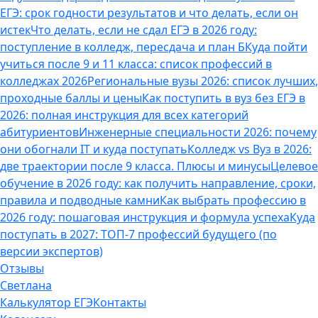
ЕГЭ: срок годности результатов и что делать, если он
истек
Что делать, если не сдал ЕГЭ в 2026 году:
поступление в колледж, пересдача и план Б
Куда пойти
учиться после 9 и 11 класса: список профессий в
колледжах 2026
Региональные вузы 2026: список лучших,
проходные баллы и цены
Как поступить в вуз без ЕГЭ в
2026: полная инструкция для всех категорий
абитуриентов
Инженерные специальности 2026: почему
они обогнали IT и куда поступать
Колледж vs Вуз в 2026:
две траектории после 9 класса. Плюсы и минусы
Целевое
обучение в 2026 году: как получить направление, сроки,
правила и подводные камни
Как выбрать профессию в
2026 году: пошаговая инструкция и формула успеха
Куда
поступать в 2027: ТОП-7 профессий будущего (по
версии экспертов)
Отзывы
Светлана
Калькулятор ЕГЭ
Контакты