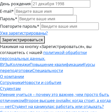
День рождения
E-mail*
Пароль*
Повторите пароль*
Уже зарегистрированы?
Зарегистрироваться
Нажимая на кнопку «Зарегистрироваться», вы
соглашетесь с нашей
политикой обработки
персональных данных.
ВУЗы
Колледжи
Повышение квалификации
Курсы
переподготовки
Специальности
О компании
Сотрудники
Новости и события
Студентам
Умение учиться – почему это важнее, чем просто быть
отличником
Второе высшее онлайн: когда стоит, а когда
— нет
Студент на каникулах: работать или отдыхать?