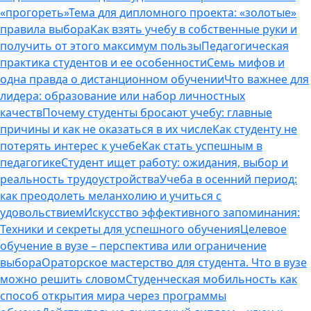
«прогореть»
Тема для дипломного проекта: «золотые»
правила выбора
Как взять учебу в собственные руки и
получить от этого максимум пользы
Педагогическая
практика студентов и ее особенности
Семь мифов и
одна правда о дистанционном обучении
Что важнее для
лидера: образование или набор личностных
качеств
Почему студенты бросают учебу: главные
причины и как не оказаться в их числе
Как студенту не
потерять интерес к учебе
Как стать успешным в
педагогике
Студент ищет работу: ожидания, выбор и
реальность трудоустройства
Учеба в осенний период:
как преодолеть меланхолию и учиться с
удовольствием
Искусство эффективного запоминания:
Техники и секреты для успешного обучения
Целевое
обучение в вузе – перспектива или ограничение
выбора
Ораторское мастерство для студента. Что в вузе
можно решить словом
Студенческая мобильность как
способ открытия мира через программы