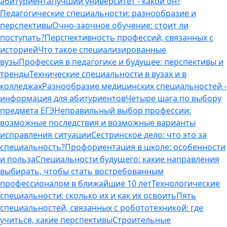
абитуриента
Лучший университет - какой он?
Педагогические специальности: разнообразие и
перспективы
Очно-заочное обучение: стоит ли
поступать?
Перспективность профессий, связанных с
историей
Что такое специализированные
вузы
Профессия в педагогике и будущее: перспективы и
тренды
Технические специальности в вузах и в
колледжах
Разнообразие медицинских специальностей -
информация для абитуриентов
Четыре шага по выбору
предмета ЕГЭ
Неправильный выбор профессии:
возможные последствия и возможные варианты
исправления ситуации
Сестринское дело: что это за
специальность?
Профориентация в школе: особенности
и польза
Специальности будущего: какие направления
выбирать, чтобы стать востребованным
профессионалом в ближайшие 10 лет
Технологические
специальности: сколько их и как их освоить
Пять
специальностей, связанных с робототехникой: где
учиться, какие перспективы
Строительные