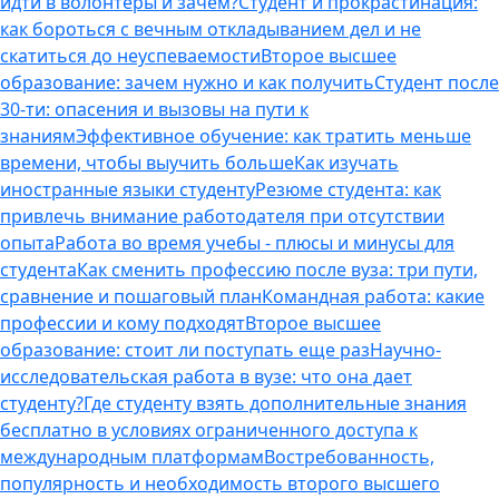
идти в волонтеры и зачем?
Студент и прокрастинация:
как бороться с вечным откладыванием дел и не
скатиться до неуспеваемости
Второе высшее
образование: зачем нужно и как получить
Студент после
30-ти: опасения и вызовы на пути к
знаниям
Эффективное обучение: как тратить меньше
времени, чтобы выучить больше
Как изучать
иностранные языки студенту
Резюме студента: как
привлечь внимание работодателя при отсутствии
опыта
Работа во время учебы - плюсы и минусы для
студента
Как сменить профессию после вуза: три пути,
сравнение и пошаговый план
Командная работа: какие
профессии и кому подходят
Второе высшее
образование: стоит ли поступать еще раз
Научно-
исследовательская работа в вузе: что она дает
студенту?
Где студенту взять дополнительные знания
бесплатно в условиях ограниченного доступа к
международным платформам
Востребованность,
популярность и необходимость второго высшего