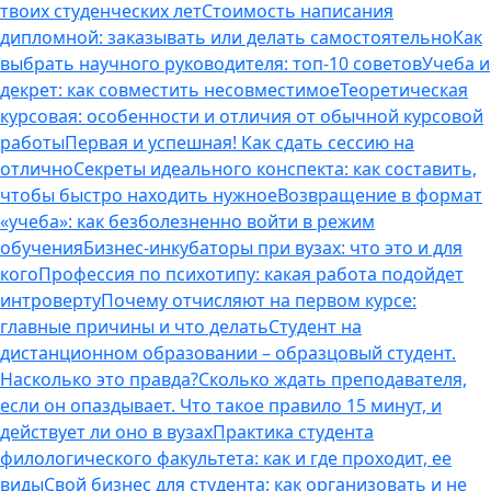
твоих студенческих лет
Стоимость написания
дипломной: заказывать или делать самостоятельно
Как
выбрать научного руководителя: топ-10 советов
Учеба и
декрет: как совместить несовместимое
Теоретическая
курсовая: особенности и отличия от обычной курсовой
работы
Первая и успешная! Как сдать сессию на
отлично
Секреты идеального конспекта: как составить,
чтобы быстро находить нужное
Возвращение в формат
«учеба»: как безболезненно войти в режим
обучения
Бизнес-инкубаторы при вузах: что это и для
кого
Профессия по психотипу: какая работа подойдет
интроверту
Почему отчисляют на первом курсе:
главные причины и что делать
Студент на
дистанционном образовании – образцовый студент.
Насколько это правда?
Сколько ждать преподавателя,
если он опаздывает. Что такое правило 15 минут, и
действует ли оно в вузах
Практика студента
филологического факультета: как и где проходит, ее
виды
Свой бизнес для студента: как организовать и не