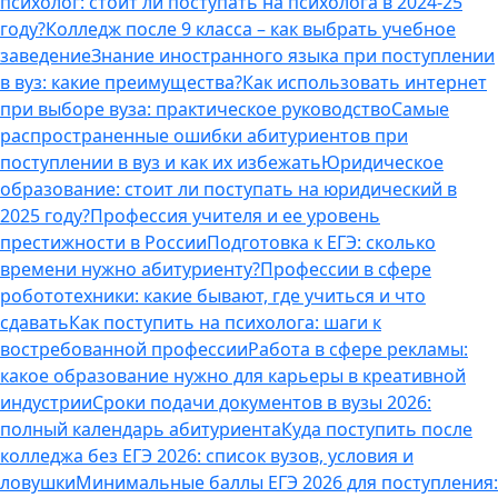
психолог: стоит ли поступать на психолога в 2024-25
году?
Колледж после 9 класса – как выбрать учебное
заведение
Знание иностранного языка при поступлении
в вуз: какие преимущества?
Как использовать интернет
при выборе вуза: практическое руководство
Самые
распространенные ошибки абитуриентов при
поступлении в вуз и как их избежать
Юридическое
образование: стоит ли поступать на юридический в
2025 году?
Профессия учителя и ее уровень
престижности в России
Подготовка к ЕГЭ: сколько
времени нужно абитуриенту?
Профессии в сфере
робототехники: какие бывают, где учиться и что
сдавать
Как поступить на психолога: шаги к
востребованной профессии
Работа в сфере рекламы:
какое образование нужно для карьеры в креативной
индустрии
Сроки подачи документов в вузы 2026:
полный календарь абитуриента
Куда поступить после
колледжа без ЕГЭ 2026: список вузов, условия и
ловушки
Минимальные баллы ЕГЭ 2026 для поступления: