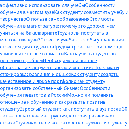
эффективно использовать для учебы
Особенности
обучения в частом вузе
Как студенту совместить учебу и
творчество
О пользе самообразования
Стоимость
обучения в магистратуре: почему это дороже, чем
учиться на бакалавриате
Трудно ли поступать в
московские вузы?
Стресс и учеба: способы управления
стрессом для студентов
Трудоустройство при помощи
университета: все варианты
Как научить студентов
решению проблем
Необходимо ли высшее
образование: аргументы «за» и «против»
Практика и
стажировка: различия и общее
Как студенту создать
качественное и яркое портфолио
Как студенту
организовать собственный бизнес
Особенности
обучения педагогов в России
Можно ли поменять
отношение к обучению и как развить позитив
студенту
Взрослый студент: как поступить в вуз после 30
лет — пошаговая инструкция, которая развеивает
страхи
Студенчество и волонтерство: нужно ли cтуденту