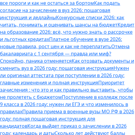
все пороги и как не остаться за бортом
Как подать
согласие на зачисление в вуз 2026: пошаговая
инструкция и дедлайны
Конкурсные списки 2026: как
читать, понимать и оценивать шансы на бюджет
Кредит
на образование 2026: всё, что нужно знать о рассрочке
и льготных кредитах
Платное обучение в вузе 2026:
новые правила, рост цен и как не переплатить
Отмена
бакалавриата с 1 сентября — правда или миф?
Спокойно, паника отменяется
Как отозвать документы и
сменить вуз в 2026 году: пошаговая инструкция
Нужен
ли оригинал аттестата при поступлении в 2026 году:
главные изменения и полная инструкция
Приоритет
зачисления : что это и как правильно выставить, чтобы
не пролететь с бюджетом
Поступление в колледж после
9 класса в 2026 году: нужен ли ЕГЭ и что изменилось в
правилах
Правила приема в военные вузы МО РФ в 2026
году: полная пошаговая инструкция для
кандидатов
Когда выйдет приказ о зачислении в 2026
году: календарь и даты
Сколько лет действуют баллы