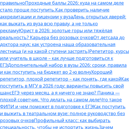
правильно
Проходные баллы 2026: куда на самом деле
стало проще поступить.
Как проверить наличие
аккредитации и лицензии у вуза
День открытых дверей:
как выжать из вуза всю правду, а не только
рекламу
Юрист в 2026: золотые горы или тяжёлая
реальность? Карьера без розовых очков
От детсада до
доктора наук: как устроена наша образовательная
лестница (и на какой ступени застрять)
Репетитор, курсы
или учитель в школе – как лучше подготовиться к
ЕГЭ
Дополнительный набор в вузы 2026: сроки, правила
и как поступить на бюджет во 2‑ю волну
Хороший
репетитор, плохой репетитор – как понять, где какой
Как
поступить в МГУ в 2026 году: варианты повысить свой
шанс
ЕГЭ через месяц, а я ничего не знаю? Паника —
плохой советчик. Что делать на самом деле
Что такое
ФИПИ и чем поможет в подготовке к ЕГЭ
Как поступить
и выжить в театральном вузе: полное руководство без
розовых очков
Профильный класс: как выбирать
специальность, чтобы не испортить жизнь
Зачем