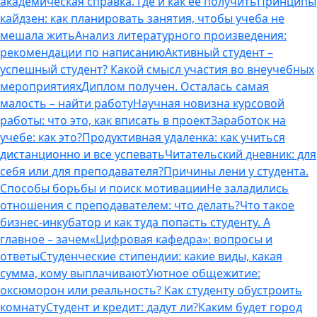
академическая справка. Где и как ее получить
Принципы
кайдзен: как планировать занятия, чтобы учеба не
мешала жить
Анализ литературного произведения:
рекомендации по написанию
Активный студент –
успешный студент? Какой смысл участия во внеучебных
мероприятиях
Диплом получен. Осталась самая
малость – найти работу
Научная новизна курсовой
работы: что это, как вписать в проект
Заработок на
учебе: как это?
Продуктивная удаленка: как учиться
дистанционно и все успевать
Читательский дневник: для
себя или для преподавателя?
Причины лени у студента.
Способы борьбы и поиск мотивации
Не заладились
отношения с преподавателем: что делать?
Что такое
бизнес-инкубатор и как туда попасть студенту. А
главное – зачем
«Цифровая кафедра»: вопросы и
ответы
Студенческие стипендии: какие виды, какая
сумма, кому выплачивают
Уютное общежитие:
оксюморон или реальность? Как студенту обустроить
комнату
Студент и кредит: дадут ли?
Каким будет город