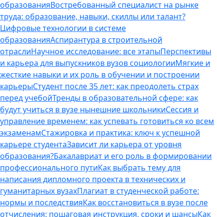
образования
Востребованный специалист на рынке
труда: образование, навыки, скиллы или талант?
Цифровые технологии в системе
образования
Аспирантура в строительной
отрасли
Научное исследование: все этапы
Перспективы
и карьера для выпускников вузов социологии
Мягкие и
жесткие навыки и их роль в обучении и построении
карьеры
Студент после 35 лет: как преодолеть страх
перед учебой
Тренды в образовательной сфере: как
будут учиться в вузе нынешние школьники
Сессия и
управление временем: как успевать готовиться ко всем
экзаменам
Стажировка и практика: ключ к успешной
карьере студента
Зависит ли карьера от уровня
образования?
Бакалавриат и его роль в формировании
профессионального пути
Как выбрать тему для
написания дипломного проекта в технических и
гуманитарных вузах
Плагиат в студенческой работе:
нормы и последствия
Как восстановиться в вузе после
отчисления: пошаговая инструкция, сроки и шансы
Как