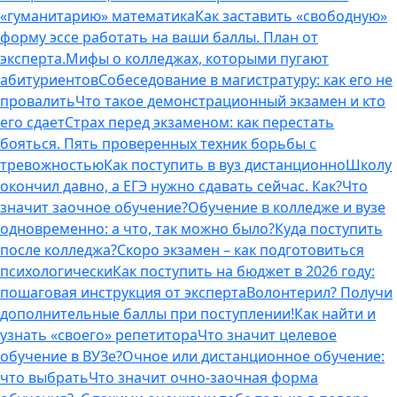
«гуманитарию» математика
Как заставить «свободную»
форму эссе работать на ваши баллы. План от
эксперта.
Мифы о колледжах, которыми пугают
абитуриентов
Собеседование в магистратуру: как его не
провалить
Что такое демонстрационный экзамен и кто
его сдает
Страх перед экзаменом: как перестать
бояться. Пять проверенных техник борьбы с
тревожностью
Как поступить в вуз дистанционно
Школу
окончил давно, а ЕГЭ нужно сдавать сейчас. Как?
Что
значит заочное обучение?
Обучение в колледже и вузе
одновременно: а что, так можно было?
Куда поступить
после колледжа?
Скоро экзамен – как подготовиться
психологически
Как поступить на бюджет в 2026 году:
пошаговая инструкция от эксперта
Волонтерил? Получи
дополнительные баллы при поступлении!
Как найти и
узнать «своего» репетитора
Что значит целевое
обучение в ВУЗе?
Очное или дистанционное обучение:
что выбрать
Что значит очно-заочная форма