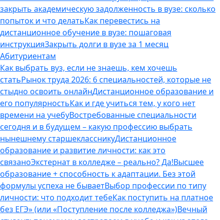
закрыть академическую задолженность в вузе: сколько
попыток и что делать
Как перевестись на
дистанционное обучение в вузе: пошаговая
инструкция
Закрыть долги в вузе за 1 месяц
Абитуриентам
Как выбрать вуз, если не знаешь, кем хочешь
стать
Рынок труда 2026: 6 специальностей, которые не
стыдно освоить онлайн
Дистанционное образование и
его популярность
Как и где учиться тем, у кого нет
времени на учебу
Востребованные специальности
сегодня и в будущем – какую профессию выбрать
нынешнему старшекласснику
Дистанционное
образование и развитие личности: как это
связано
Экстернат в колледже – реально? Да!
Высшее
образование + способность к адаптации. Без этой
формулы успеха не бывает
Выбор профессии по типу
личности: что подходит тебе
Как поступить на платное
без ЕГЭ» (или «Поступление после колледжа»)
Вечный