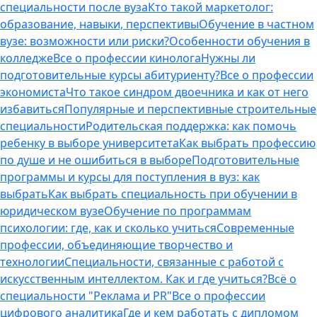
специальности после вуза
Кто такой маркетолог:
образование, навыки, перспективы
Обучение в частном
вузе: возможности или риски?
Особенности обучения в
колледже
Все о профессии кинолога
Нужны ли
подготовительные курсы абитуриенту?
Все о профессии
экономиста
Что такое синдром двоечника и как от него
избавиться
Популярные и перспективные строительные
специальности
Родительская поддержка: как помочь
ребенку в выборе университета
Как выбрать профессию
по душе и не ошибиться в выборе
Подготовительные
программы и курсы для поступления в вуз: как
выбрать
Как выбрать специальность при обучении в
юридическом вузе
Обучение по программам
психологии: где, как и сколько учиться
Современные
профессии, объединяющие творчество и
технологии
Специальности, связанные с работой с
искусственным интеллектом. Как и где учиться?
Всё о
специальности "Реклама и PR"
Все о профессии
цифрового аналитика
Где и кем работать с дипломом