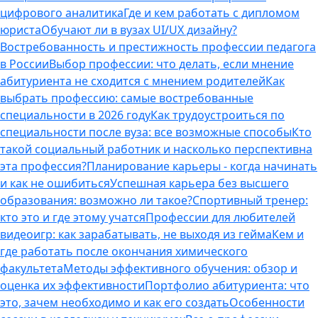
цифрового аналитика
Где и кем работать с дипломом
юриста
Обучают ли в вузах UI/UX дизайну?
Востребованность и престижность профессии педагога
в России
Выбор профессии: что делать, если мнение
абитуриента не сходится с мнением родителей
Как
выбрать профессию: самые востребованные
специальности в 2026 году
Как трудоустроиться по
специальности после вуза: все возможные способы
Кто
такой социальный работник и насколько перспективна
эта профессия?
Планирование карьеры - когда начинать
и как не ошибиться
Успешная карьера без высшего
образования: возможно ли такое?
Спортивный тренер:
кто это и где этому учатся
Профессии для любителей
видеоигр: как зарабатывать, не выходя из гейма
Кем и
где работать после окончания химического
факультета
Методы эффективного обучения: обзор и
оценка их эффективности
Портфолио абитуриента: что
это, зачем необходимо и как его создать
Особенности