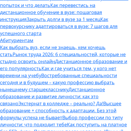
попыток и что делать
Как перевестись на
дистанционное обучение в вузе: пошаговая
инструкция
Закрыть долги в вузе за 1 месяц
Как
первокурснику адаптироваться в вузе: 7 шагов для
успешного старта
Абитуриентам
Как выбрать вуз, если не знаешь, кем хочешь
стать
Рынок труда 2026: 6 специальностей, которые не
стыдно освоить онлайн
Дистанционное образование и
его популярность
Как и где учиться тем, у кого нет
времени на учебу
Востребованные специальности
сегодня и в будущем – какую профессию выбрать
нынешнему старшекласснику
Дистанционное
образование и развитие личности: как это
связано
Экстернат в колледже – реально? Да!
Высшее
образование + способность к адаптации. Без этой
формулы успеха не бывает
Выбор профессии по типу
личности: что подходит тебе
Как поступить на платное