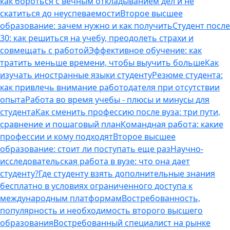
как бороться с вечным откладыванием дел и не
скатиться до неуспеваемости
Второе высшее
образование: зачем нужно и как получить
Студент после
30: как решиться на учебу, преодолеть страхи и
совмещать с работой
Эффективное обучение: как
тратить меньше времени, чтобы выучить больше
Как
изучать иностранные языки студенту
Резюме студента:
как привлечь внимание работодателя при отсутствии
опыта
Работа во время учебы - плюсы и минусы для
студента
Как сменить профессию после вуза: три пути,
сравнение и пошаговый план
Командная работа: какие
профессии и кому подходят
Второе высшее
образование: стоит ли поступать еще раз
Научно-
исследовательская работа в вузе: что она дает
студенту?
Где студенту взять дополнительные знания
бесплатно в условиях ограниченного доступа к
международным платформам
Востребованность,
популярность и необходимость второго высшего
образования
Востребованный специалист на рынке