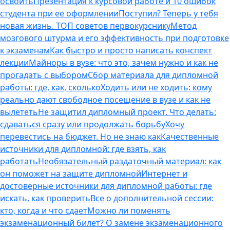
освоить
Презентация к курсовой работе и 10 ошибок
студента при ее оформлении
Поступил? Теперь у тебя
новая жизнь. ТОП советов первокурснику
Метод
мозгового штурма и его эффективность при подготовке
к экзаменам
Как быстро и просто написать конспект
лекции
Майноры в вузе: что это, зачем нужно и как не
прогадать с выбором
Сбор материала для дипломной
работы: где, как, сколько
Ходить или не ходить: кому
реально дают свободное посещение в вузе и как не
вылететь
Не защитил дипломный проект. Что делать:
сдаваться сразу или продолжать борьбу
Хочу
перевестись на бюджет. Но не знаю как
Качественные
источники для дипломной: где взять, как
работать
Необязательный раздаточный материал: как
он поможет на защите дипломной
Интернет и
достоверные источники для дипломной работы: где
искать, как проверить
Все о дополнительной сессии:
кто, когда и что сдает
Можно ли поменять
экзаменационный билет? О замене экзаменационного