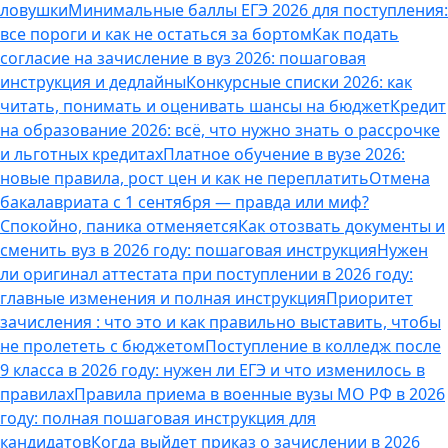
ловушки
Минимальные баллы ЕГЭ 2026 для поступления:
все пороги и как не остаться за бортом
Как подать
согласие на зачисление в вуз 2026: пошаговая
инструкция и дедлайны
Конкурсные списки 2026: как
читать, понимать и оценивать шансы на бюджет
Кредит
на образование 2026: всё, что нужно знать о рассрочке
и льготных кредитах
Платное обучение в вузе 2026:
новые правила, рост цен и как не переплатить
Отмена
бакалавриата с 1 сентября — правда или миф?
Спокойно, паника отменяется
Как отозвать документы и
сменить вуз в 2026 году: пошаговая инструкция
Нужен
ли оригинал аттестата при поступлении в 2026 году:
главные изменения и полная инструкция
Приоритет
зачисления : что это и как правильно выставить, чтобы
не пролететь с бюджетом
Поступление в колледж после
9 класса в 2026 году: нужен ли ЕГЭ и что изменилось в
правилах
Правила приема в военные вузы МО РФ в 2026
году: полная пошаговая инструкция для
кандидатов
Когда выйдет приказ о зачислении в 2026