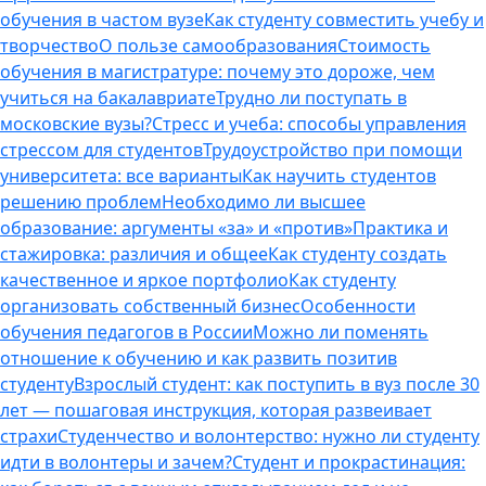
обучения в частом вузе
Как студенту совместить учебу и
творчество
О пользе самообразования
Стоимость
обучения в магистратуре: почему это дороже, чем
учиться на бакалавриате
Трудно ли поступать в
московские вузы?
Стресс и учеба: способы управления
стрессом для студентов
Трудоустройство при помощи
университета: все варианты
Как научить студентов
решению проблем
Необходимо ли высшее
образование: аргументы «за» и «против»
Практика и
стажировка: различия и общее
Как студенту создать
качественное и яркое портфолио
Как студенту
организовать собственный бизнес
Особенности
обучения педагогов в России
Можно ли поменять
отношение к обучению и как развить позитив
студенту
Взрослый студент: как поступить в вуз после 30
лет — пошаговая инструкция, которая развеивает
страхи
Студенчество и волонтерство: нужно ли cтуденту
идти в волонтеры и зачем?
Студент и прокрастинация: