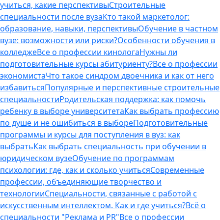
учиться, какие перспективы
Строительные
специальности после вуза
Кто такой маркетолог:
образование, навыки, перспективы
Обучение в частном
вузе: возможности или риски?
Особенности обучения в
колледже
Все о профессии кинолога
Нужны ли
подготовительные курсы абитуриенту?
Все о профессии
экономиста
Что такое синдром двоечника и как от него
избавиться
Популярные и перспективные строительные
специальности
Родительская поддержка: как помочь
ребенку в выборе университета
Как выбрать профессию
по душе и не ошибиться в выборе
Подготовительные
программы и курсы для поступления в вуз: как
выбрать
Как выбрать специальность при обучении в
юридическом вузе
Обучение по программам
психологии: где, как и сколько учиться
Современные
профессии, объединяющие творчество и
технологии
Специальности, связанные с работой с
искусственным интеллектом. Как и где учиться?
Всё о
специальности "Реклама и PR"
Все о профессии