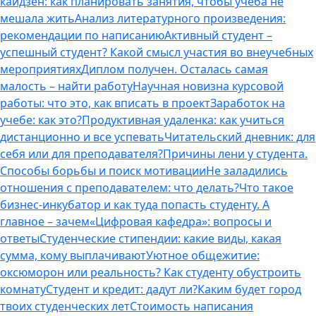
кайдзен: как планировать занятия, чтобы учеба не
мешала жить
Анализ литературного произведения:
рекомендации по написанию
Активный студент –
успешный студент? Какой смысл участия во внеучебных
мероприятиях
Диплом получен. Осталась самая
малость – найти работу
Научная новизна курсовой
работы: что это, как вписать в проект
Заработок на
учебе: как это?
Продуктивная удаленка: как учиться
дистанционно и все успевать
Читательский дневник: для
себя или для преподавателя?
Причины лени у студента.
Способы борьбы и поиск мотивации
Не заладились
отношения с преподавателем: что делать?
Что такое
бизнес-инкубатор и как туда попасть студенту. А
главное – зачем
«Цифровая кафедра»: вопросы и
ответы
Студенческие стипендии: какие виды, какая
сумма, кому выплачивают
Уютное общежитие:
оксюморон или реальность? Как студенту обустроить
комнату
Студент и кредит: дадут ли?
Каким будет город
твоих студенческих лет
Стоимость написания