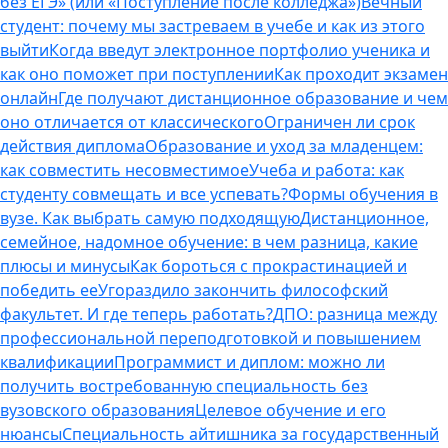
без ЕГЭ» (или «Поступление после колледжа»)
Вечный
студент: почему мы застреваем в учебе и как из этого
выйти
Когда введут электронное портфолио ученика и
как оно поможет при поступлении
Как проходит экзамен
онлайн
Где получают дистанционное образование и чем
оно отличается от классического
Ограничен ли срок
действия диплома
Образование и уход за младенцем:
как совместить несовместимое
Учеба и работа: как
студенту совмещать и все успевать?
Формы обучения в
вузе. Как выбрать самую подходящую
Дистанционное,
семейное, надомное обучение: в чем разница, какие
плюсы и минусы
Как бороться с прокрастинацией и
победить ее
Угораздило закончить философский
факультет. И где теперь работать?
ДПО: разница между
профессиональной переподготовкой и повышением
квалификации
Программист и диплом: можно ли
получить востребованную специальность без
вузовского образования
Целевое обучение и его
нюансы
Специальность айтишника за государственный