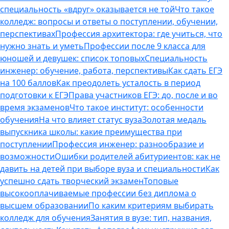
специальность «вдруг» оказывается не той
Что такое
колледж: вопросы и ответы о поступлении, обучении,
перспективах
Профессия архитектора: где учиться, что
нужно знать и уметь
Профессии после 9 класса для
юношей и девушек: список топовых
Специальность
инженер: обучение, работа, перспективы
Как сдать ЕГЭ
на 100 баллов
Как преодолеть усталость в период
подготовки к ЕГЭ
Права участников ЕГЭ: до, после и во
время экзаменов
Что такое институт: особенности
обучения
На что влияет статус вуза
Золотая медаль
выпускника школы: какие преимущества при
поступлении
Профессия инженер: разнообразие и
возможности
Ошибки родителей абитуриентов: как не
давить на детей при выборе вуза и специальности
Как
успешно сдать творческий экзамен
Топовые
высокооплачиваемые профессии без диплома о
высшем образовании
По каким критериям выбирать
колледж для обучения
Занятия в вузе: тип, названия,