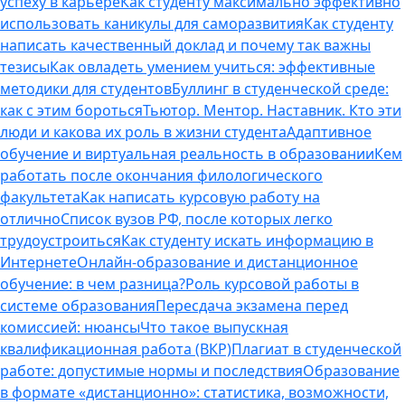
успеху в карьере
Как студенту максимально эффективно
использовать каникулы для саморазвития
Как студенту
написать качественный доклад и почему так важны
тезисы
Как овладеть умением учиться: эффективные
методики для студентов
Буллинг в студенческой среде:
как с этим бороться
Тьютор. Ментор. Наставник. Кто эти
люди и какова их роль в жизни студента
Адаптивное
обучение и виртуальная реальность в образовании
Кем
работать после окончания филологического
факультета
Как написать курсовую работу на
отлично
Список вузов РФ, после которых легко
трудоустроиться
Как студенту искать информацию в
Интернете
Онлайн-образование и дистанционное
обучение: в чем разница?
Роль курсовой работы в
системе образования
Пересдача экзамена перед
комиссией: нюансы
Что такое выпускная
квалификационная работа (ВКР)
Плагиат в студенческой
работе: допустимые нормы и последствия
Образование
в формате «дистанционно»: статистика, возможности,