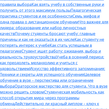
правила выбора
Как взять учебу в собственные руки и
получить от этого максимум пользы
Педагогическая
практика студентов и ее особенности
Семь мифов и
одна правда о дистанционном обучении
Что важнее для
лидера: образование или набор личностных
качеств
Почему студенты бросают учебу: главные
причины и как не оказаться в их числе
Как студенту не
потерять интерес к учебе
Как стать успешным в
педагогике
Студент ищет работу: ожидания, выбор и
реальность трудоустройства
Учеба в осенний период:
как преодолеть меланхолию и учиться с
удовольствием
Искусство эффективного запоминания:
Техники и секреты для успешного обучения
Целевое
обучение в вузе – перспектива или ограничение
выбора
Ораторское мастерство для студента. Что в вузе
можно решить словом
Студенческая мобильность как
способ открытия мира через программы
обмена
Действительно ли красный диплом – ключ к