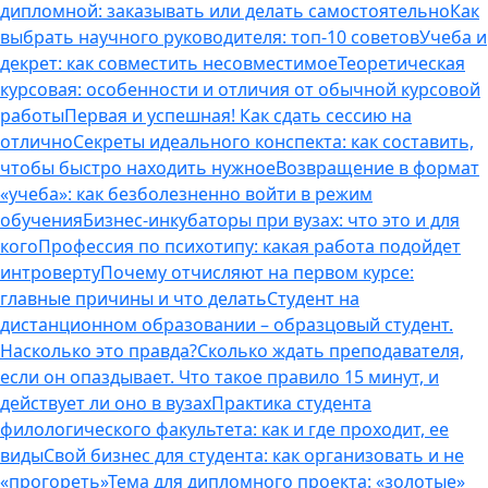
дипломной: заказывать или делать самостоятельно
Как
выбрать научного руководителя: топ-10 советов
Учеба и
декрет: как совместить несовместимое
Теоретическая
курсовая: особенности и отличия от обычной курсовой
работы
Первая и успешная! Как сдать сессию на
отлично
Секреты идеального конспекта: как составить,
чтобы быстро находить нужное
Возвращение в формат
«учеба»: как безболезненно войти в режим
обучения
Бизнес-инкубаторы при вузах: что это и для
кого
Профессия по психотипу: какая работа подойдет
интроверту
Почему отчисляют на первом курсе:
главные причины и что делать
Студент на
дистанционном образовании – образцовый студент.
Насколько это правда?
Сколько ждать преподавателя,
если он опаздывает. Что такое правило 15 минут, и
действует ли оно в вузах
Практика студента
филологического факультета: как и где проходит, ее
виды
Свой бизнес для студента: как организовать и не
«прогореть»
Тема для дипломного проекта: «золотые»