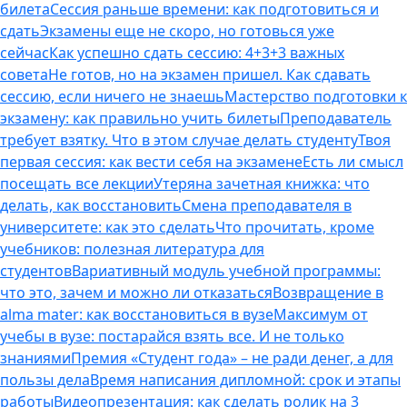
билета
Сессия раньше времени: как подготовиться и
сдать
Экзамены еще не скоро, но готовься уже
сейчас
Как успешно сдать сессию: 4+3+3 важных
совета
Не готов, но на экзамен пришел. Как сдавать
сессию, если ничего не знаешь
Мастерство подготовки к
экзамену: как правильно учить билеты
Преподаватель
требует взятку. Что в этом случае делать студенту
Твоя
первая сессия: как вести себя на экзамене
Есть ли смысл
посещать все лекции
Утеряна зачетная книжка: что
делать, как восстановить
Смена преподавателя в
университете: как это сделать
Что прочитать, кроме
учебников: полезная литература для
студентов
Вариативный модуль учебной программы:
что это, зачем и можно ли отказаться
Возвращение в
alma mater: как восстановиться в вузе
Максимум от
учебы в вузе: постарайся взять все. И не только
знаниями
Премия «Студент года» – не ради денег, а для
пользы дела
Время написания дипломной: срок и этапы
работы
Видеопрезентация: как сделать ролик на 3