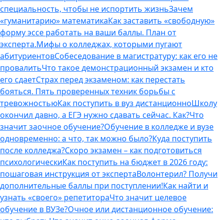
специальность, чтобы не испортить жизнь
Зачем
«гуманитарию» математика
Как заставить «свободную»
форму эссе работать на ваши баллы. План от
эксперта.
Мифы о колледжах, которыми пугают
абитуриентов
Собеседование в магистратуру: как его не
провалить
Что такое демонстрационный экзамен и кто
его сдает
Страх перед экзаменом: как перестать
бояться. Пять проверенных техник борьбы с
тревожностью
Как поступить в вуз дистанционно
Школу
окончил давно, а ЕГЭ нужно сдавать сейчас. Как?
Что
значит заочное обучение?
Обучение в колледже и вузе
одновременно: а что, так можно было?
Куда поступить
после колледжа?
Скоро экзамен – как подготовиться
психологически
Как поступить на бюджет в 2026 году:
пошаговая инструкция от эксперта
Волонтерил? Получи
дополнительные баллы при поступлении!
Как найти и
узнать «своего» репетитора
Что значит целевое
обучение в ВУЗе?
Очное или дистанционное обучение: