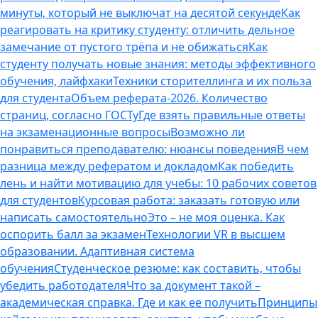
минуты, который не выключат на десятой секунде
Как
реагировать на критику студенту: отличить дельное
замечание от пустого трёпа и не обижаться
Как
студенту получать новые знания: методы эффективного
обучения, лайфхаки
Техники сторителлинга и их польза
для студента
Объем реферата-2026. Количество
страниц, согласно ГОСТу
Где взять правильные ответы
на экзаменационные вопросы
Возможно ли
понравиться преподавателю: нюансы поведения
В чем
разница между рефератом и докладом
Как победить
лень и найти мотивацию для учебы: 10 рабочих советов
для студентов
Курсовая работа: заказать готовую или
написать самостоятельно
Это – не моя оценка. Как
оспорить балл за экзамен
Технологии VR в высшем
образовании. Адаптивная система
обучения
Студенческое резюме: как составить, чтобы
убедить работодателя
Что за документ такой –
академическая справка. Где и как ее получить
Принципы