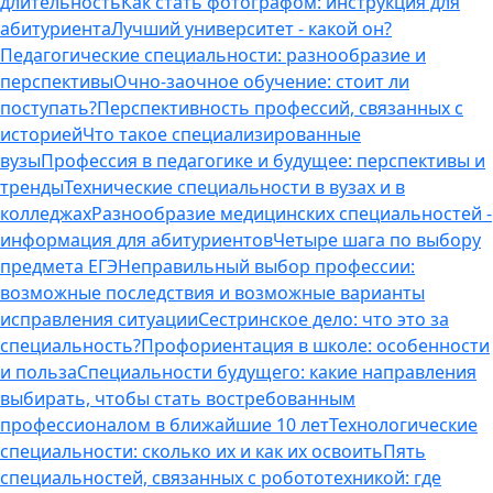
длительность
Как стать фотографом: инструкция для
абитуриента
Лучший университет - какой он?
Педагогические специальности: разнообразие и
перспективы
Очно-заочное обучение: стоит ли
поступать?
Перспективность профессий, связанных с
историей
Что такое специализированные
вузы
Профессия в педагогике и будущее: перспективы и
тренды
Технические специальности в вузах и в
колледжах
Разнообразие медицинских специальностей -
информация для абитуриентов
Четыре шага по выбору
предмета ЕГЭ
Неправильный выбор профессии:
возможные последствия и возможные варианты
исправления ситуации
Сестринское дело: что это за
специальность?
Профориентация в школе: особенности
и польза
Специальности будущего: какие направления
выбирать, чтобы стать востребованным
профессионалом в ближайшие 10 лет
Технологические
специальности: сколько их и как их освоить
Пять
специальностей, связанных с робототехникой: где