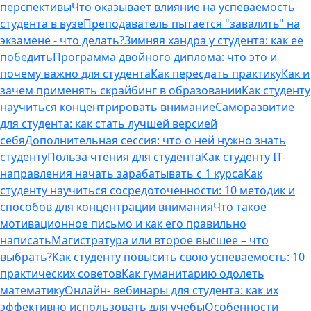
перспективы
Что оказывает влияние на успеваемость
студента в вузе
Преподаватель пытается "завалить" на
экзамене - что делать?
Зимняя хандра у студента: как ее
победить
Программа двойного диплома: что это и
почему важно для студента
Как пересдать практику
Как и
зачем применять скрайбинг в образовании
Как студенту
научиться концентрировать внимание
Саморазвитие
для студента: как стать лучшей версией
себя
Дополнительная сессия: что о ней нужно знать
студенту
Польза чтения для студента
Как студенту IT-
направления начать зарабатывать с 1 курса
Как
студенту научиться сосредоточенности: 10 методик и
способов для концентрации внимания
Что такое
мотивационное письмо и как его правильно
написать
Магистратура или второе высшее – что
выбрать?
Как студенту повысить свою успеваемость: 10
практических советов
Как гуманитарию одолеть
математику
Онлайн- вебинары для студента: как их
эффективно использовать для учебы
Особенности