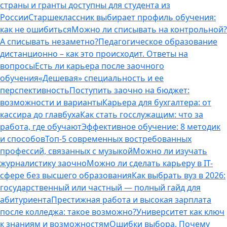
страны и гранты доступны для студента из
России
Старшеклассник выбирает профиль обучения:
как не ошибиться
Можно ли списывать на контрольной?
А списывать незаметно?
Педагогическое образование
дистанционно – как это происходит. Ответы на
вопросы
Есть ли карьера после заочного
обучения
«Дешевая» специальность и ее
перспективность
Поступить заочно на бюджет:
возможности и варианты
Карьера для бухгалтера: от
кассира до главбуха
Как стать госслужащим: что за
работа, где обучают
Эффективное обучение: 8 методик
и способов
Топ-5 современных востребованных
профессий, связанных с музыкой
Можно ли изучать
журналистику заочно
Можно ли сделать карьеру в IT-
сфере без высшего образования
Как выбрать вуз в 2026:
государственный или частный — полный гайд для
абитуриента
Престижная работа и высокая зарплата
после колледжа: такое возможно?
Университет как ключ
к знаниям и возможностям
Ошибки выбора. Почему