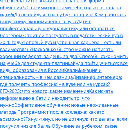
что выбрать
Что значит очно-заочная форма
обучения?
«С такими оценками тебе только в повара
идти!»
Да не пойду я в вашу бухгалтерию! Кем работать
выпускнику экономического вуза
Идти в
профессиональную журналистику или оставаться
блогером?
Стоит ли поступать в педагогический вуз в
2026 году?
Топовый вуз и успешная карьера – есть ли
взаимосвязь?
Насколько быстро можно написать
хороший реферат: за день, за два?
Способы сэкономить
на учебе для студента-платника
Куда пойти учиться: все
виды образования в России
Квалификация и
специальность – в чем разница
Дизайнер интерьера:
где получить профессию – в вузе или на курсах?
ЕГЭ-2023: что нового, какие изменения
Как искать
информацию в Сети и находить то, что
нужно
Эффективное обучение: новые неожиданные
методы
Программист после колледжа: как это
возможно?
Тянул-тянул, но не дотянул: что делать, если
получил низкие баллы
Обучение за рубежом: какие