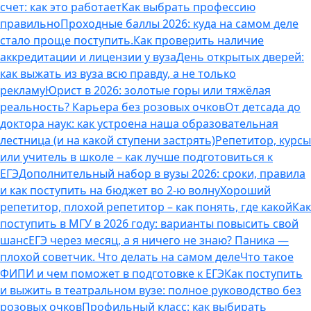
счет: как это работает
Как выбрать профессию
правильно
Проходные баллы 2026: куда на самом деле
стало проще поступить.
Как проверить наличие
аккредитации и лицензии у вуза
День открытых дверей:
как выжать из вуза всю правду, а не только
рекламу
Юрист в 2026: золотые горы или тяжёлая
реальность? Карьера без розовых очков
От детсада до
доктора наук: как устроена наша образовательная
лестница (и на какой ступени застрять)
Репетитор, курсы
или учитель в школе – как лучше подготовиться к
ЕГЭ
Дополнительный набор в вузы 2026: сроки, правила
и как поступить на бюджет во 2‑ю волну
Хороший
репетитор, плохой репетитор – как понять, где какой
Как
поступить в МГУ в 2026 году: варианты повысить свой
шанс
ЕГЭ через месяц, а я ничего не знаю? Паника —
плохой советчик. Что делать на самом деле
Что такое
ФИПИ и чем поможет в подготовке к ЕГЭ
Как поступить
и выжить в театральном вузе: полное руководство без
розовых очков
Профильный класс: как выбирать