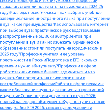
сессии в колледжах и техникумах
Все о профессии
психолог: стоит ли поступать на психолога в 2024-25
году?
Колледж после 9 класса – как выбрать учебное
заведение
Знание иностранного языка при поступлении
в вуз: какие преимущества?
Как использовать интернет
при выборе вуза: практическое руководство
Самые
распространенные ошибки абитуриентов при
поступлении в вуз и как их избежать
Юридическое
образование: стоит ли поступать на юридический в
2025 году?
Профессия учителя и ее уровень
престижности в России
Подготовка к ЕГЭ: сколько
времени нужно абитуриенту?
Профессии в сфере
робототехники: какие бывают, где учиться и что
сдавать
Как поступить на психолога: шаги к
востребованной профессии
Работа в сфере рекламы:
какое образование нужно для карьеры в креативной
индустрии
Сроки подачи документов в вузы 2026:
полный календарь абитуриента
Куда поступить после
колледжа без ЕГЭ 2026: список вузов, условия и