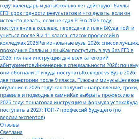
году: календарь и даты
Сколько лет действуют баллы
ЕГЭ: срок годности результатов и что делать, если он
истек
Что делать, если не сдал ЕГЭ в 2026 году:
поступление в колледж, пересдача и план Б
Куда пойти
учиться после 9 и 11 класса: список профессий в
колледжах 2026
Региональные вузы 2026: список лучших,
проходные баллы и цены
Как поступить в вуз без ЕГЭ в
2026: полная инструкция для всех категорий
абитуриентов
Инженерные специальности 2026: почему
они обогнали IT и куда поступать
Колледж vs Вуз в 2026:
две траектории после 9 класса. Плюсы и минусы
Целевое
обучение в 2026 году: как получить направление, сроки,
правила и подводные камни
Как выбрать профессию в
2026 году: пошаговая инструкция и формула успеха
Куда
поступать в 2027: ТОП-7 профессий будущего (по
версии экспертов)
Отзывы
Светлана