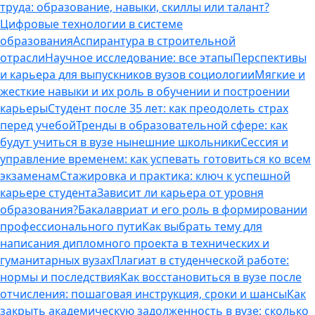
труда: образование, навыки, скиллы или талант?
Цифровые технологии в системе
образования
Аспирантура в строительной
отрасли
Научное исследование: все этапы
Перспективы
и карьера для выпускников вузов социологии
Мягкие и
жесткие навыки и их роль в обучении и построении
карьеры
Студент после 35 лет: как преодолеть страх
перед учебой
Тренды в образовательной сфере: как
будут учиться в вузе нынешние школьники
Сессия и
управление временем: как успевать готовиться ко всем
экзаменам
Стажировка и практика: ключ к успешной
карьере студента
Зависит ли карьера от уровня
образования?
Бакалавриат и его роль в формировании
профессионального пути
Как выбрать тему для
написания дипломного проекта в технических и
гуманитарных вузах
Плагиат в студенческой работе:
нормы и последствия
Как восстановиться в вузе после
отчисления: пошаговая инструкция, сроки и шансы
Как
закрыть академическую задолженность в вузе: сколько