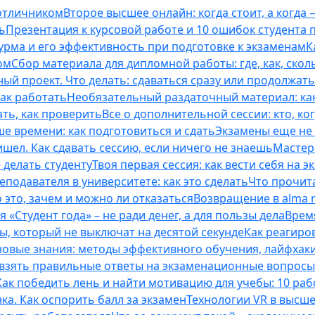
 отличником
Второе высшее онлайн: когда стоит, а когда 
ь
Презентация к курсовой работе и 10 ошибок студента
рма и его эффективность при подготовке к экзаменам
К
ом
Сбор материала для дипломной работы: где, как, скол
ый проект. Что делать: сдаваться сразу или продолжат
как работать
Необязательный раздаточный материал: ка
ть, как проверить
Все о дополнительной сессии: кто, ког
е времени: как подготовиться и сдать
Экзамены еще не 
ишел. Как сдавать сессию, если ничего не знаешь
Мастерс
 делать студенту
Твоя первая сессия: как вести себя на э
еподавателя в университете: как это сделать
Что прочита
это, зачем и можно ли отказаться
Возвращение в alma m
 «Студент года» – не ради денег, а для пользы дела
Врем
ты, который не выключат на десятой секунде
Как реагиро
 новые знания: методы эффективного обучения, лайфхак
 взять правильные ответы на экзаменационные вопросы
Как победить лень и найти мотивацию для учебы: 10 раб
нка. Как оспорить балл за экзамен
Технологии VR в высш