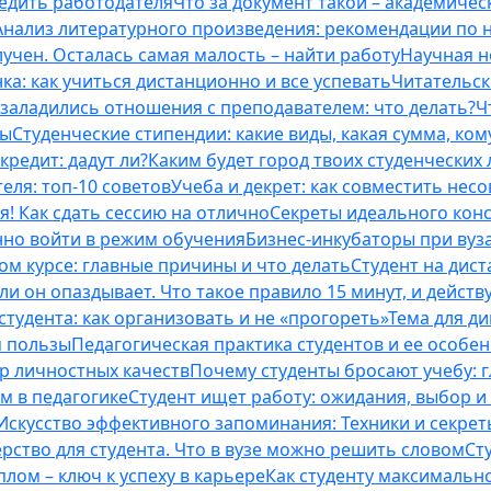
бедить работодателя
Что за документ такой – академическ
Анализ литературного произведения: рекомендации по
учен. Осталась самая малость – найти работу
Научная н
ка: как учиться дистанционно и все успевать
Читательск
 заладились отношения с преподавателем: что делать?
Ч
ты
Студенческие стипендии: какие виды, какая сумма, ко
кредит: дадут ли?
Каким будет город твоих студенческих 
еля: топ-10 советов
Учеба и декрет: как совместить нес
я! Как сдать сессию на отлично
Секреты идеального конс
нно войти в режим обучения
Бизнес-инкубаторы при вузах
м курсе: главные причины и что делать
Студент на дис
и он опаздывает. Что такое правило 15 минут, и действу
студента: как организовать и не «прогореть»
Тема для д
м пользы
Педагогическая практика студентов и ее особе
ор личностных качеств
Почему студенты бросают учебу: г
м в педагогике
Студент ищет работу: ожидания, выбор и
Искусство эффективного запоминания: Техники и секре
рство для студента. Что в вузе можно решить словом
Ст
лом – ключ к успеху в карьере
Как студенту максимальн