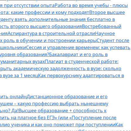
я при отсутствии опыта
Работа во время учебы - плюсы
ота: какие профессии и кому подходят
Второе высшее
туденту взять дополнительные знания бесплатно в
ость второго высшего образования
Востребованный
ния
Аспирантура в строительной отрасли
Научное
их роль в обучении и построении карьеры
Студент после
е школьники
Сессия и управление временем: как успевать
 уровня образования?
Бакалавриат и его роль в
гуманитарных вузах
Плагиат в студенческой работе:
крыть академическую задолженность в вузе: сколько
 вузе за 1 месяц
Как первокурснику адаптироваться в
оить онлайн
Дистанционное образование и его
удущем – какую профессию выбрать нынешнему
ьно? Да!
Высшее образование + способность к
пить на платное без ЕГЭ» (или «Поступление после
олио ученика и как оно поможет при поступлении
Как