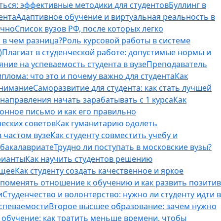
ться: эффективные методики для студентов
Буллинг в
ента
Адаптивное обучение и виртуальная реальность в
ично
Список вузов РФ, после которых легко
 в чем разница?
Роль курсовой работы в системе
)
Плагиат в студенческой работе: допустимые нормы и
яние на успеваемость студента в вузе
Преподаватель
лома: что это и почему важно для студента
Как
внимание
Саморазвитие для студента: как стать лучшей
T-направления начать зарабатывать с 1 курса
Как
онное письмо и как его правильно
ческих советов
Как гуманитарию одолеть
 частом вузе
Как студенту совместить учебу и
 бакалавриате
Трудно ли поступать в московские вузы?
рианты
Как научить студентов решению
бщее
Как студенту создать качественное и яркое
поменять отношение к обучению и как развить позитив
и
Студенчество и волонтерство: нужно ли cтуденту идти в
успеваемости
Второе высшее образование: зачем нужно
обучение: как тратить меньше времени, чтобы