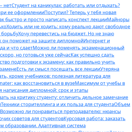
— нет
Студент на каникулах: работать или отдыхать?
 при ее оформлении
Поступил? Теперь у тебя новая
ак быстро и просто написать конспект лекции
Майноры
ько
Ходить или не ходить: кому реально дают свободное
ь борьбу
Хочу перевестись на бюджет. Но не знаю
к он поможет на защите дипломной
Интернет и
да и что сдает
Можно ли поменять экзаменационный
скоро, но готовься уже сейчас
Как успешно сдать
тво подготовки к экзамену: как правильно учить
кзамене
Есть ли смысл посещать все лекции
Утеряна
ть, кроме учебников: полезная литература для
ater: как восстановиться в вузе
Максимум от учебы в
я написания дипломной: срок и этапы
вать на критику студенту: отличить дельное замечание
и
Техники сторителлинга и их польза для студента
Объем
Возможно ли понравиться преподавателю: нюансы
очих советов для студентов
Курсовая работа: заказать
ем образовании. Адаптивная система