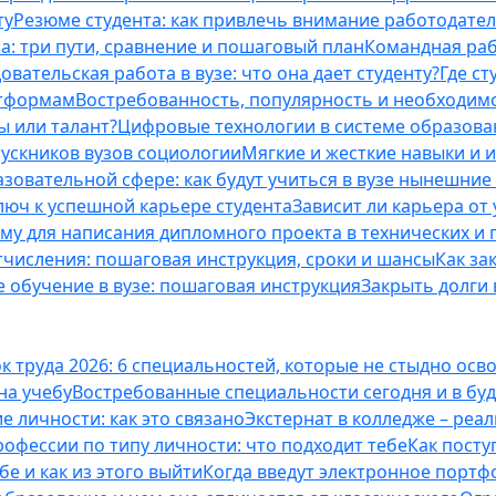
ту
Резюме студента: как привлечь внимание работодател
а: три пути, сравнение и пошаговый план
Командная раб
вательская работа в вузе: что она дает студенту?
Где с
атформам
Востребованность, популярность и необходим
ы или талант?
Цифровые технологии в системе образова
ускников вузов социологии
Мягкие и жесткие навыки и 
азовательной сфере: как будут учиться в вузе нынешни
люч к успешной карьере студента
Зависит ли карьера от
ему для написания дипломного проекта в технических и 
отчисления: пошаговая инструкция, сроки и шансы
Как за
 обучение в вузе: пошаговая инструкция
Закрыть долги в
к труда 2026: 6 специальностей, которые не стыдно осв
 на учебу
Востребованные специальности сегодня и в б
 личности: как это связано
Экстернат в колледже – реал
офессии по типу личности: что подходит тебе
Как посту
е и как из этого выйти
Когда введут электронное портф