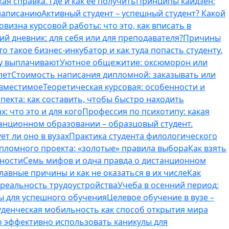
ая справка. Где и как ее получить
Принципы кайдзен:
 написанию
Активный студент – успешный студент? Какой
овизна курсовой работы: что это, как вписать в
ий дневник: для себя или для преподавателя?
Причины
то такое бизнес-инкубатор и как туда попасть студенту.
му выплачивают
Уютное общежитие: оксюморон или
лет
Стоимость написания дипломной: заказывать или
овместимое
Теоретическая курсовая: особенности и
пекта: как составить, чтобы быстро находить
: что это и для кого
Профессия по психотипу: какая
танционном образовании – образцовый студент.
ет ли оно в вузах
Практика студента филологического
ипломного проекта: «золотые» правила выбора
Как взять
нности
Семь мифов и одна правда о дистанционном
лавные причины и как не оказаться в их числе
Как
 реальность трудоустройства
Учеба в осенний период:
ты для успешного обучения
Целевое обучение в вузе –
уденческая мобильность как способ открытия мира
о эффективно использовать каникулы для