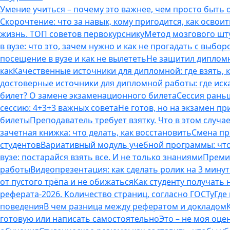
Умение учиться – почему это важнее, чем просто быть
Скорочтение: что за навык, кому пригодится, как освоит
жизнь. ТОП советов первокурснику
Метод мозгового шту
в вузе: что это, зачем нужно и как не прогадать с выбор
посещение в вузе и как не вылететь
Не защитил дипломн
как
Качественные источники для дипломной: где взять, 
достоверные источники для дипломной работы: где иска
билет? О замене экзаменационного билета
Сессия раньш
сессию: 4+3+3 важных совета
Не готов, но на экзамен пр
билеты
Преподаватель требует взятку. Что в этом случае
зачетная книжка: что делать, как восстановить
Смена пр
студентов
Вариативный модуль учебной программы: что 
вузе: постарайся взять все. И не только знаниями
Премия
работы
Видеопрезентация: как сделать ролик на 3 мину
от пустого трёпа и не обижаться
Как студенту получать
реферата-2026. Количество страниц, согласно ГОСТу
Где
поведения
В чем разница между рефератом и докладом
готовую или написать самостоятельно
Это – не моя оце