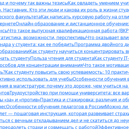
ад и почему так важны тезисы
Как овладеть умением учи
 Наставник. Кто эти люди и какова их роль в жизни студ
еского факультета
Как написать курсовую работу на отл
тернете
Онлайн-образование и дистанционное обучение:
ансы
Что такое выпускная квалификационная работа (ВКР
татистика, возможности, перспективы
Что оказывает вли
ндра у студента: как ее победить
Программа двойного дип
 образовании
Как студенту научиться концентрировать 
нать студенту
Польза чтения для студента
Как студенту I
способов для концентрации внимания
Что такое мотиваци
ть?
Как студенту повысить свою успеваемость: 10 практи
ективно использовать для учебы
Особенности обучения в
ния в магистратуре: почему это дороже, чем учиться на
нтов
Трудоустройство при помощи университета: все ва
 «за» и «против»
Практика и стажировка: различия и о
нес
Особенности обучения педагогов в России
Можно ли 
0 лет — пошаговая инструкция, которая развеивает страх
оться с вечным откладыванием дел и не скатиться до не
, преодолеть страхи и совмещать с работой
Эффективное 