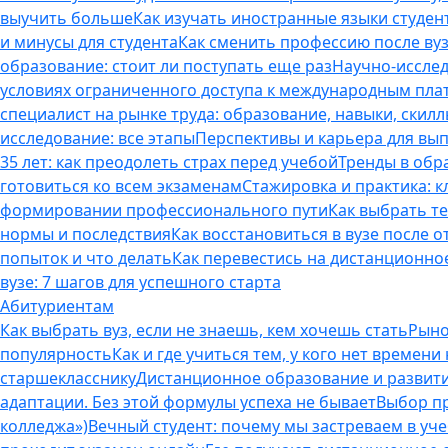
выучить больше
Как изучать иностранные языки студен
и минусы для студента
Как сменить профессию после вуз
образование: стоит ли поступать еще раз
Научно-исследо
условиях ограниченного доступа к международным пл
специалист на рынке труда: образование, навыки, скилл
исследование: все этапы
Перспективы и карьера для вып
35 лет: как преодолеть страх перед учебой
Тренды в обр
готовиться ко всем экзаменам
Стажировка и практика: к
формировании профессионального пути
Как выбрать т
нормы и последствия
Как восстановиться в вузе после 
попыток и что делать
Как перевестись на дистанционное
вузе: 7 шагов для успешного старта
Абитуриентам
Как выбрать вуз, если не знаешь, кем хочешь стать
Рыно
популярность
Как и где учиться тем, у кого нет времени
старшекласснику
Дистанционное образование и развитие
адаптации. Без этой формулы успеха не бывает
Выбор пр
колледжа»)
Вечный студент: почему мы застреваем в учеб