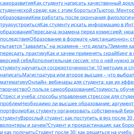
саморазвития
Как студенту написать качественный докл
студенческой среде: как с этим бороться
Тьютор. Ментор.
образовании
Кем работать после окончания филологич
трудоустроиться
Как студенту искать информацию в Ин
образования
Пересдача экзамена перед комиссией: ню
последствия
Образование в формате «дистанционно»: с
пытается "завалить" на экзамене - что делать?
Зимняя ха
пересдать практику
Как и зачем применять скрайбинг в
версией себя
Дополнительная сессия: что о ней нужно з
студенту научиться сосредоточенности: 10 методик и 
написать
Магистратура или второе высшее – что выбра
математику
Онлайн- вебинары для студента: как их эфф
творчество
О пользе самообразования
Стоимость обуче
Стресс и учеба: способы управления стрессом для студе
проблем
Необходимо ли высшее образование: аргументы
портфолио
Как студенту организовать собственный биз
студенту
Взрослый студент: как поступить в вуз после 3
волонтеры и зачем?
Студент и прокрастинация: как бор
и как получить
Студент после 30: как решиться на учебу