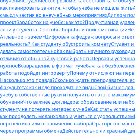
обучения
Студенческое резюме: как составить, чтобы у
как планировать занятия, чтобы учеба не мешала жить
смысл участия во внеучебных мероприятиях
Диплом пол
проект
Заработок на учебе: как это?
Продуктивная удален
лени у студента. Способы борьбы и поиск мотивации
Не
А главное – зачем
«Цифровая кафедра»: вопросы и отве
реальность? Как студенту обустроить комнату
Студент и 
делать самостоятельно
Как выбрать научного руководит
отличия от обычной курсовой работы
Первая и успешна
нужное
Возвращение в формат «учеба»: как безболезне
работа подойдет интроверту
Почему отчисляют на перво
Насколько это правда?
Сколько ждать преподавателя, есл
факультета: как и где проходит, ее виды
Свой бизнес для 
учебу в собственные руки и получить от этого максиму
обучении
Что важнее для лидера: образование или наб
студенту не потерять интерес к учебе
Как стать успешны
как преодолеть меланхолию и учиться с удовольствием
перспектива или ограничение выбора
Ораторское масте
через программы обмена
Действительно ли красный дип