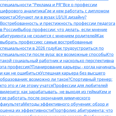
специальности "Реклама и PR"
Все о профессии
цифрового аналитика
Где и кем работать с дипломом
юриста
Обучают ли в вузах UI/UX дизайну?
Востребованность и престижность профессии педагога
в России
Выбор профессии: что делать, если мнение
абитуриента не сходится с мнением родителей
Как
выбрать профессию: самые востребованные
специальности в 2026 году
Как трудоустроиться по
специальности после вуза: все возможные способы
Кто
такой социальный работник и насколько перспективна
эта профессия?
Планирование карьеры - когда начинать
и как не ошибиться
Успешная карьера без высшего
образования: возможно ли такое?
Спортивный тренер:
кто это и где этому учатся
Профессии для любителей
видеоигр: как зарабатывать, не выходя из гейма
Кем и
где работать после окончания химического
факультета
Методы эффективного обучения: обзор и
оценка их эффективности
Портфолио абитуриента: что