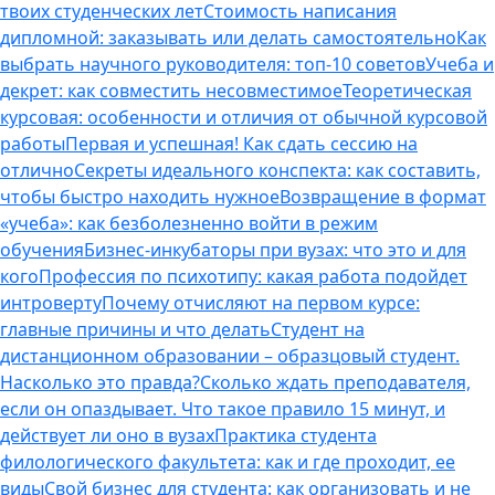
твоих студенческих лет
Стоимость написания
дипломной: заказывать или делать самостоятельно
Как
выбрать научного руководителя: топ-10 советов
Учеба и
декрет: как совместить несовместимое
Теоретическая
курсовая: особенности и отличия от обычной курсовой
работы
Первая и успешная! Как сдать сессию на
отлично
Секреты идеального конспекта: как составить,
чтобы быстро находить нужное
Возвращение в формат
«учеба»: как безболезненно войти в режим
обучения
Бизнес-инкубаторы при вузах: что это и для
кого
Профессия по психотипу: какая работа подойдет
интроверту
Почему отчисляют на первом курсе:
главные причины и что делать
Студент на
дистанционном образовании – образцовый студент.
Насколько это правда?
Сколько ждать преподавателя,
если он опаздывает. Что такое правило 15 минут, и
действует ли оно в вузах
Практика студента
филологического факультета: как и где проходит, ее
виды
Свой бизнес для студента: как организовать и не