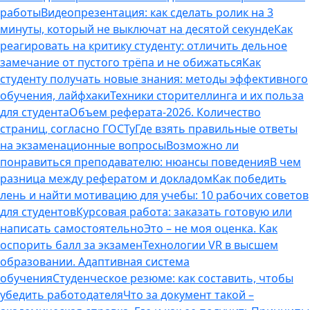
работы
Видеопрезентация: как сделать ролик на 3
минуты, который не выключат на десятой секунде
Как
реагировать на критику студенту: отличить дельное
замечание от пустого трёпа и не обижаться
Как
студенту получать новые знания: методы эффективного
обучения, лайфхаки
Техники сторителлинга и их польза
для студента
Объем реферата-2026. Количество
страниц, согласно ГОСТу
Где взять правильные ответы
на экзаменационные вопросы
Возможно ли
понравиться преподавателю: нюансы поведения
В чем
разница между рефератом и докладом
Как победить
лень и найти мотивацию для учебы: 10 рабочих советов
для студентов
Курсовая работа: заказать готовую или
написать самостоятельно
Это – не моя оценка. Как
оспорить балл за экзамен
Технологии VR в высшем
образовании. Адаптивная система
обучения
Студенческое резюме: как составить, чтобы
убедить работодателя
Что за документ такой –