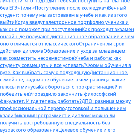
личности: что подходит тебе
Как поступить на платное
без ЕГЭ» (или «Поступление после колледжа»)
Вечный
студент: почему мы застреваем в учебе и как из этого
выйти
Когда введут электронное портфолио ученика и
как оно поможет при поступлении
Как проходит экзамен
онлайн
Где получают дистанционное образование и чем
оно отличается от классического
Ограничен ли срок
действия диплома
Образование и уход за младенцем:
как совместить несовместимое
Учеба и работа: как
студенту совмещать и все успевать?
Формы обучения в
вузе. Как выбрать самую подходящую
Дистанционное,
семейное, надомное обучение: в чем разница, какие
плюсы и минусы
Как бороться с прокрастинацией и
победить ее
Угораздило закончить философский
факультет. И где теперь работать?
ДПО: разница между
профессиональной переподготовкой и повышением
квалификации
Программист и диплом: можно ли
получить востребованную специальность без
вузовского образования
Целевое обучение и его