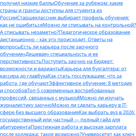
получил низкие баллы
Обучение за рубежом: какие
страны и гранты доступны для студента из
России
Старшеклассник выбирает профиль обучения:
как не ошибиться
Можно ли списывать на контрольной?
А списывать незаметно?
Педагогическое образование
дистанционно – как это происходит. Ответы на
вопросы
Есть ли карьера после заочного
обучения
«Дешевая» специальность и ее
перспективность
Поступить заочно на бюджет:
возможности и варианты
Карьера для бухгалтера: от
кассира до главбуха
Как стать госслужащим: что за
работа, где обучают
Эффективное обучение: 8 методик
и способов
Топ-5 современных востребованных
профессий, связанных с музыкой
Можно ли изучать
журналистику заочно
Можно ли сделать карьеру в IT-
сфере без высшего образования
Как выбрать вуз в 2026:
государственный или частный — полный гайд для
абитуриента
Престижная работа и высокая зарплата
после колледжа: такое возможно?
Университет как ключ