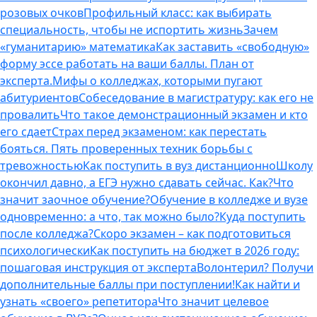
розовых очков
Профильный класс: как выбирать
специальность, чтобы не испортить жизнь
Зачем
«гуманитарию» математика
Как заставить «свободную»
форму эссе работать на ваши баллы. План от
эксперта.
Мифы о колледжах, которыми пугают
абитуриентов
Собеседование в магистратуру: как его не
провалить
Что такое демонстрационный экзамен и кто
его сдает
Страх перед экзаменом: как перестать
бояться. Пять проверенных техник борьбы с
тревожностью
Как поступить в вуз дистанционно
Школу
окончил давно, а ЕГЭ нужно сдавать сейчас. Как?
Что
значит заочное обучение?
Обучение в колледже и вузе
одновременно: а что, так можно было?
Куда поступить
после колледжа?
Скоро экзамен – как подготовиться
психологически
Как поступить на бюджет в 2026 году:
пошаговая инструкция от эксперта
Волонтерил? Получи
дополнительные баллы при поступлении!
Как найти и
узнать «своего» репетитора
Что значит целевое