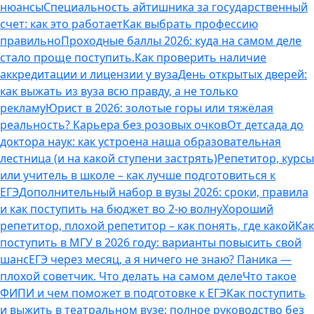
нюансы
Специальность айтишника за государственный
счет: как это работает
Как выбрать профессию
правильно
Проходные баллы 2026: куда на самом деле
стало проще поступить.
Как проверить наличие
аккредитации и лицензии у вуза
День открытых дверей:
как выжать из вуза всю правду, а не только
рекламу
Юрист в 2026: золотые горы или тяжёлая
реальность? Карьера без розовых очков
От детсада до
доктора наук: как устроена наша образовательная
лестница (и на какой ступени застрять)
Репетитор, курсы
или учитель в школе – как лучше подготовиться к
ЕГЭ
Дополнительный набор в вузы 2026: сроки, правила
и как поступить на бюджет во 2‑ю волну
Хороший
репетитор, плохой репетитор – как понять, где какой
Как
поступить в МГУ в 2026 году: варианты повысить свой
шанс
ЕГЭ через месяц, а я ничего не знаю? Паника —
плохой советчик. Что делать на самом деле
Что такое
ФИПИ и чем поможет в подготовке к ЕГЭ
Как поступить
и выжить в театральном вузе: полное руководство без