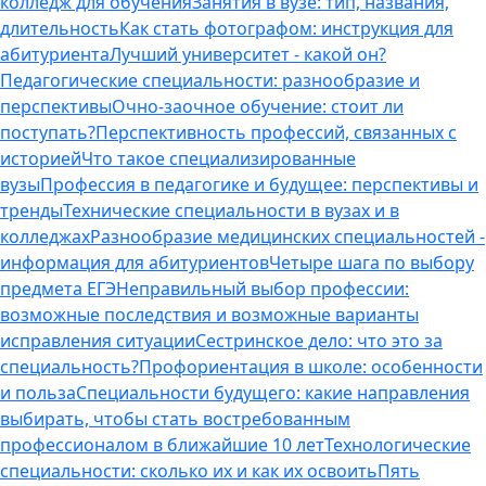
колледж для обучения
Занятия в вузе: тип, названия,
длительность
Как стать фотографом: инструкция для
абитуриента
Лучший университет - какой он?
Педагогические специальности: разнообразие и
перспективы
Очно-заочное обучение: стоит ли
поступать?
Перспективность профессий, связанных с
историей
Что такое специализированные
вузы
Профессия в педагогике и будущее: перспективы и
тренды
Технические специальности в вузах и в
колледжах
Разнообразие медицинских специальностей -
информация для абитуриентов
Четыре шага по выбору
предмета ЕГЭ
Неправильный выбор профессии:
возможные последствия и возможные варианты
исправления ситуации
Сестринское дело: что это за
специальность?
Профориентация в школе: особенности
и польза
Специальности будущего: какие направления
выбирать, чтобы стать востребованным
профессионалом в ближайшие 10 лет
Технологические
специальности: сколько их и как их освоить
Пять