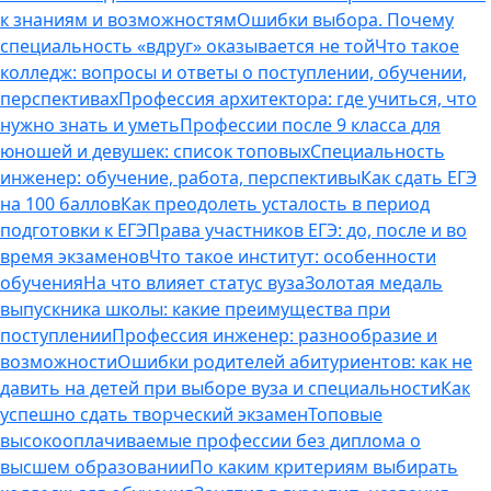
к знаниям и возможностям
Ошибки выбора. Почему
специальность «вдруг» оказывается не той
Что такое
колледж: вопросы и ответы о поступлении, обучении,
перспективах
Профессия архитектора: где учиться, что
нужно знать и уметь
Профессии после 9 класса для
юношей и девушек: список топовых
Специальность
инженер: обучение, работа, перспективы
Как сдать ЕГЭ
на 100 баллов
Как преодолеть усталость в период
подготовки к ЕГЭ
Права участников ЕГЭ: до, после и во
время экзаменов
Что такое институт: особенности
обучения
На что влияет статус вуза
Золотая медаль
выпускника школы: какие преимущества при
поступлении
Профессия инженер: разнообразие и
возможности
Ошибки родителей абитуриентов: как не
давить на детей при выборе вуза и специальности
Как
успешно сдать творческий экзамен
Топовые
высокооплачиваемые профессии без диплома о
высшем образовании
По каким критериям выбирать