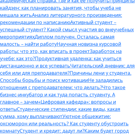
академическая справка. Где и как ее получить
Принципы
кайдзен: как планировать занятия, чтобы учеба не
мешала жить
Анализ литературного произведения:
рекомендации по написанию
Активный студент –
успешный студент? Какой смысл участия во внеучебных
мероприятиях
Диплом получен. Осталась самая
малость – найти работу
Научная новизна курсовой
работы: что это, как вписать в проект
Заработок на
учебе: как это?
Продуктивная удаленка: как учиться
дистанционно и все успевать
Читательский дневник: для
себя или для преподавателя?
Причины лени у студента.
Способы борьбы и поиск мотивации
Не заладились
отношения с преподавателем: что делать?
Что такое
бизнес-инкубатор и как туда попасть студенту. А
главное – зачем
«Цифровая кафедра»: вопросы и
ответы
Студенческие стипендии: какие виды, какая
сумма, кому выплачивают
Уютное общежитие:
оксюморон или реальность? Как студенту обустроить
комнату
Студент и кредит: дадут ли?
Каким будет город