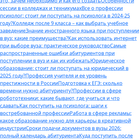
это, зачем необходимо и как его создать
Особенности
сессии в колледжах и техникумах
Все о профессии
психолог: стоит ли поступать на психолога в 2024-25
году?
Колледж после 9 класса – как выбрать учебное
заведение
Знание иностранного языка при поступлении
в вуз: какие преимущества?
Как использовать интернет
при выборе вуза: практическое руководство
Самые
распространенные ошибки абитуриентов при
поступлении в вуз и как их избежать
Юридическое
образование: стоит ли поступать на юридический в
2025 году?
Профессия учителя и ее уровень
престижности в России
Подготовка к ЕГЭ: сколько
времени нужно абитуриенту?
Профессии в сфере
робототехники: какие бывают, где учиться и что
сдавать
Как поступить на психолога: шаги к
востребованной профессии
Работа в сфере рекламы:
какое образование нужно для карьеры в креативной
индустрии
Сроки подачи документов в вузы 2026:
полный календарь абитуриента
Куда поступить после