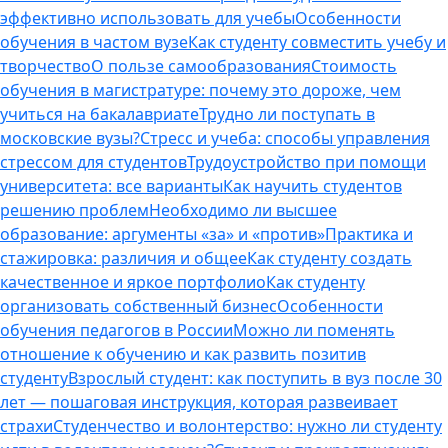
эффективно использовать для учебы
Особенности
обучения в частом вузе
Как студенту совместить учебу и
творчество
О пользе самообразования
Стоимость
обучения в магистратуре: почему это дороже, чем
учиться на бакалавриате
Трудно ли поступать в
московские вузы?
Стресс и учеба: способы управления
стрессом для студентов
Трудоустройство при помощи
университета: все варианты
Как научить студентов
решению проблем
Необходимо ли высшее
образование: аргументы «за» и «против»
Практика и
стажировка: различия и общее
Как студенту создать
качественное и яркое портфолио
Как студенту
организовать собственный бизнес
Особенности
обучения педагогов в России
Можно ли поменять
отношение к обучению и как развить позитив
студенту
Взрослый студент: как поступить в вуз после 30
лет — пошаговая инструкция, которая развеивает
страхи
Студенчество и волонтерство: нужно ли cтуденту