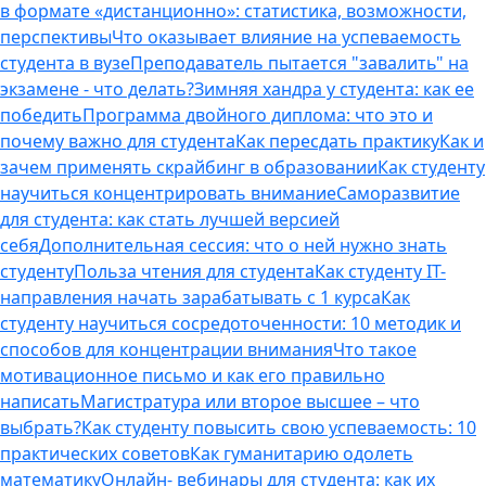
в формате «дистанционно»: статистика, возможности,
перспективы
Что оказывает влияние на успеваемость
студента в вузе
Преподаватель пытается "завалить" на
экзамене - что делать?
Зимняя хандра у студента: как ее
победить
Программа двойного диплома: что это и
почему важно для студента
Как пересдать практику
Как и
зачем применять скрайбинг в образовании
Как студенту
научиться концентрировать внимание
Саморазвитие
для студента: как стать лучшей версией
себя
Дополнительная сессия: что о ней нужно знать
студенту
Польза чтения для студента
Как студенту IT-
направления начать зарабатывать с 1 курса
Как
студенту научиться сосредоточенности: 10 методик и
способов для концентрации внимания
Что такое
мотивационное письмо и как его правильно
написать
Магистратура или второе высшее – что
выбрать?
Как студенту повысить свою успеваемость: 10
практических советов
Как гуманитарию одолеть
математику
Онлайн- вебинары для студента: как их