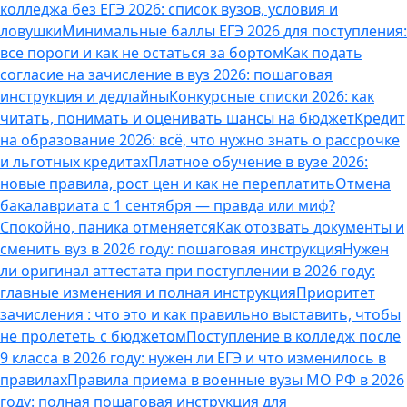
колледжа без ЕГЭ 2026: список вузов, условия и
ловушки
Минимальные баллы ЕГЭ 2026 для поступления:
все пороги и как не остаться за бортом
Как подать
согласие на зачисление в вуз 2026: пошаговая
инструкция и дедлайны
Конкурсные списки 2026: как
читать, понимать и оценивать шансы на бюджет
Кредит
на образование 2026: всё, что нужно знать о рассрочке
и льготных кредитах
Платное обучение в вузе 2026:
новые правила, рост цен и как не переплатить
Отмена
бакалавриата с 1 сентября — правда или миф?
Спокойно, паника отменяется
Как отозвать документы и
сменить вуз в 2026 году: пошаговая инструкция
Нужен
ли оригинал аттестата при поступлении в 2026 году:
главные изменения и полная инструкция
Приоритет
зачисления : что это и как правильно выставить, чтобы
не пролететь с бюджетом
Поступление в колледж после
9 класса в 2026 году: нужен ли ЕГЭ и что изменилось в
правилах
Правила приема в военные вузы МО РФ в 2026
году: полная пошаговая инструкция для