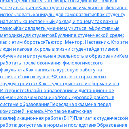
обмена
Действительно ли красный диплом – ключ к
успеху в карьере
Как студенту максимально эффективно
использовать каникулы для саморазвития
Как студенту
написать качественный доклад и почему так важны
тезисы
Как овладеть умением учиться: эффективные
методики для студентов
Буллинг в студенческой среде:
как с этим бороться
Тьютор. Ментор. Наставник. Кто эти
люди и какова их роль в жизни студента
Адаптивное
обучение и виртуальная реальность в образовании
Кем
работать после окончания филологического
факультета
Как написать курсовую работу на
отлично
Список вузов РФ, после которых легко
трудоустроиться
Как студенту искать информацию в
Интернете
Онлайн-образование и дистанционное
обучение: в чем разница?
Роль курсовой работы в
системе образования
Пересдача экзамена перед
комиссией: нюансы
Что такое выпускная
квалификационная работа (ВКР)
Плагиат в студенческой
работе: допустимые нормы и последствия
Образование