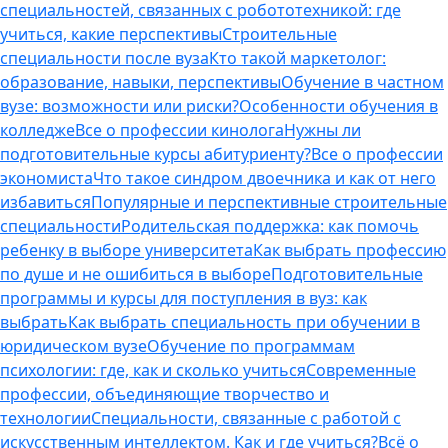
специальностей, связанных с робототехникой: где
учиться, какие перспективы
Строительные
специальности после вуза
Кто такой маркетолог:
образование, навыки, перспективы
Обучение в частном
вузе: возможности или риски?
Особенности обучения в
колледже
Все о профессии кинолога
Нужны ли
подготовительные курсы абитуриенту?
Все о профессии
экономиста
Что такое синдром двоечника и как от него
избавиться
Популярные и перспективные строительные
специальности
Родительская поддержка: как помочь
ребенку в выборе университета
Как выбрать профессию
по душе и не ошибиться в выборе
Подготовительные
программы и курсы для поступления в вуз: как
выбрать
Как выбрать специальность при обучении в
юридическом вузе
Обучение по программам
психологии: где, как и сколько учиться
Современные
профессии, объединяющие творчество и
технологии
Специальности, связанные с работой с
искусственным интеллектом. Как и где учиться?
Всё о