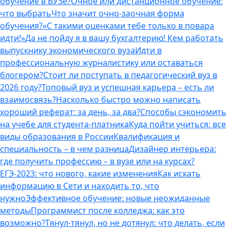
обучение в ВУЗе?
Очное или дистанционное обучение:
что выбрать
Что значит очно-заочная форма
обучения?
«С такими оценками тебе только в повара
идти!»
Да не пойду я в вашу бухгалтерию! Кем работать
выпускнику экономического вуза
Идти в
профессиональную журналистику или оставаться
блогером?
Стоит ли поступать в педагогический вуз в
2026 году?
Топовый вуз и успешная карьера – есть ли
взаимосвязь?
Насколько быстро можно написать
хороший реферат: за день, за два?
Способы сэкономить
на учебе для студента-платника
Куда пойти учиться: все
виды образования в России
Квалификация и
специальность – в чем разница
Дизайнер интерьера:
где получить профессию – в вузе или на курсах?
ЕГЭ-2023: что нового, какие изменения
Как искать
информацию в Сети и находить то, что
нужно
Эффективное обучение: новые неожиданные
методы
Программист после колледжа: как это
возможно?
Тянул-тянул, но не дотянул: что делать, если