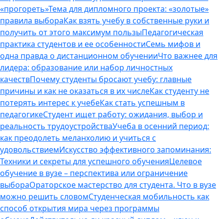
«прогореть»
Тема для дипломного проекта: «золотые»
правила выбора
Как взять учебу в собственные руки и
получить от этого максимум пользы
Педагогическая
практика студентов и ее особенности
Семь мифов и
одна правда о дистанционном обучении
Что важнее для
лидера: образование или набор личностных
качеств
Почему студенты бросают учебу: главные
причины и как не оказаться в их числе
Как студенту не
потерять интерес к учебе
Как стать успешным в
педагогике
Студент ищет работу: ожидания, выбор и
реальность трудоустройства
Учеба в осенний период:
как преодолеть меланхолию и учиться с
удовольствием
Искусство эффективного запоминания:
Техники и секреты для успешного обучения
Целевое
обучение в вузе – перспектива или ограничение
выбора
Ораторское мастерство для студента. Что в вузе
можно решить словом
Студенческая мобильность как
способ открытия мира через программы