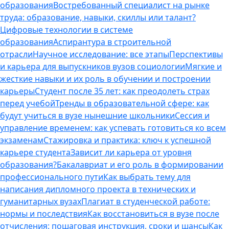
образования
Востребованный специалист на рынке
труда: образование, навыки, скиллы или талант?
Цифровые технологии в системе
образования
Аспирантура в строительной
отрасли
Научное исследование: все этапы
Перспективы
и карьера для выпускников вузов социологии
Мягкие и
жесткие навыки и их роль в обучении и построении
карьеры
Студент после 35 лет: как преодолеть страх
перед учебой
Тренды в образовательной сфере: как
будут учиться в вузе нынешние школьники
Сессия и
управление временем: как успевать готовиться ко всем
экзаменам
Стажировка и практика: ключ к успешной
карьере студента
Зависит ли карьера от уровня
образования?
Бакалавриат и его роль в формировании
профессионального пути
Как выбрать тему для
написания дипломного проекта в технических и
гуманитарных вузах
Плагиат в студенческой работе:
нормы и последствия
Как восстановиться в вузе после
отчисления: пошаговая инструкция, сроки и шансы
Как