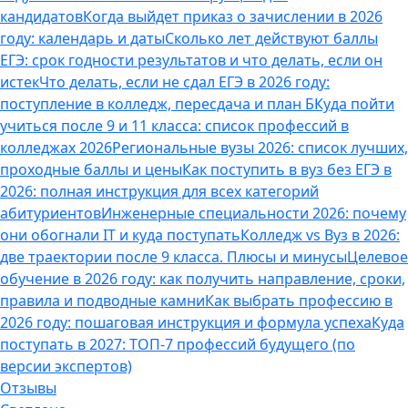
кандидатов
Когда выйдет приказ о зачислении в 2026
году: календарь и даты
Сколько лет действуют баллы
ЕГЭ: срок годности результатов и что делать, если он
истек
Что делать, если не сдал ЕГЭ в 2026 году:
поступление в колледж, пересдача и план Б
Куда пойти
учиться после 9 и 11 класса: список профессий в
колледжах 2026
Региональные вузы 2026: список лучших,
проходные баллы и цены
Как поступить в вуз без ЕГЭ в
2026: полная инструкция для всех категорий
абитуриентов
Инженерные специальности 2026: почему
они обогнали IT и куда поступать
Колледж vs Вуз в 2026:
две траектории после 9 класса. Плюсы и минусы
Целевое
обучение в 2026 году: как получить направление, сроки,
правила и подводные камни
Как выбрать профессию в
2026 году: пошаговая инструкция и формула успеха
Куда
поступать в 2027: ТОП-7 профессий будущего (по
версии экспертов)
Отзывы