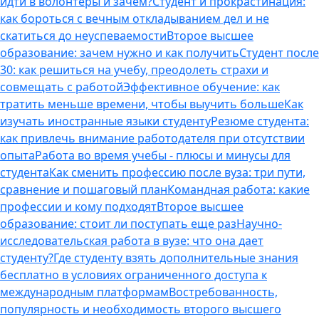
идти в волонтеры и зачем?
Студент и прокрастинация:
как бороться с вечным откладыванием дел и не
скатиться до неуспеваемости
Второе высшее
образование: зачем нужно и как получить
Студент после
30: как решиться на учебу, преодолеть страхи и
совмещать с работой
Эффективное обучение: как
тратить меньше времени, чтобы выучить больше
Как
изучать иностранные языки студенту
Резюме студента:
как привлечь внимание работодателя при отсутствии
опыта
Работа во время учебы - плюсы и минусы для
студента
Как сменить профессию после вуза: три пути,
сравнение и пошаговый план
Командная работа: какие
профессии и кому подходят
Второе высшее
образование: стоит ли поступать еще раз
Научно-
исследовательская работа в вузе: что она дает
студенту?
Где студенту взять дополнительные знания
бесплатно в условиях ограниченного доступа к
международным платформам
Востребованность,
популярность и необходимость второго высшего