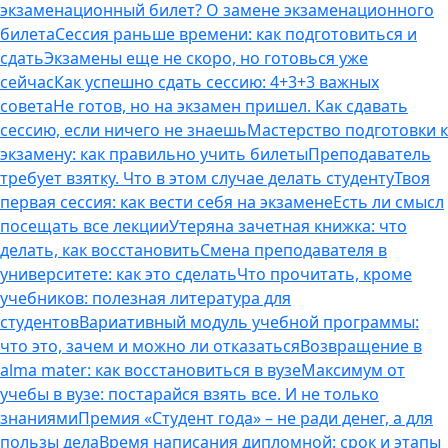
экзаменационный билет? О замене экзаменационного
билета
Сессия раньше времени: как подготовиться и
сдать
Экзамены еще не скоро, но готовься уже
сейчас
Как успешно сдать сессию: 4+3+3 важных
совета
Не готов, но на экзамен пришел. Как сдавать
сессию, если ничего не знаешь
Мастерство подготовки к
экзамену: как правильно учить билеты
Преподаватель
требует взятку. Что в этом случае делать студенту
Твоя
первая сессия: как вести себя на экзамене
Есть ли смысл
посещать все лекции
Утеряна зачетная книжка: что
делать, как восстановить
Смена преподавателя в
университете: как это сделать
Что прочитать, кроме
учебников: полезная литература для
студентов
Вариативный модуль учебной программы:
что это, зачем и можно ли отказаться
Возвращение в
alma mater: как восстановиться в вузе
Максимум от
учебы в вузе: постарайся взять все. И не только
знаниями
Премия «Студент года» – не ради денег, а для
пользы дела
Время написания дипломной: срок и этапы