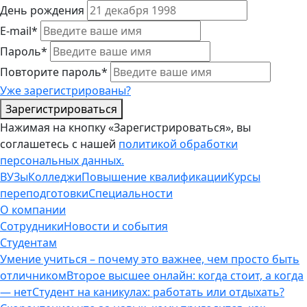
День рождения
E-mail*
Пароль*
Повторите пароль*
Уже зарегистрированы?
Зарегистрироваться
Нажимая на кнопку «Зарегистрироваться», вы
соглашетесь с нашей
политикой обработки
персональных данных.
ВУЗы
Колледжи
Повышение квалификации
Курсы
переподготовки
Специальности
О компании
Сотрудники
Новости и события
Студентам
Умение учиться – почему это важнее, чем просто быть
отличником
Второе высшее онлайн: когда стоит, а когда
— нет
Студент на каникулах: работать или отдыхать?