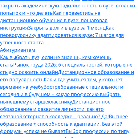
закрыть академическую задолженность в вузе: сколько
попыток и что делать
Как перевестись на
дистанционное обучение в вузе: пошаговая
инструкция
Закрыть долги в вузе за 1 месяц
Как
первокурснику адаптироваться в вузе: 7 шагов для
успешного старта
Абитуриентам
Как выбрать вуз, если не знаешь, кем хочешь
стать
Рынок труда 2026: 6 специальностей, которые не
стыдно освоить онлайн
Дистанционное образование и
его популярность
Как и где учиться тем, у кого нет
времени на учебу
Востребованные специальности
сегодня и в будущем – какую профессию выбрать
нынешнему старшекласснику
Дистанционное
образование и развитие личности: как это
связано
Экстернат в колледже – реально? Да!
Высшее
образование + способность к адаптации. Без этой
формулы успеха не бывает
Выбор профессии по типу