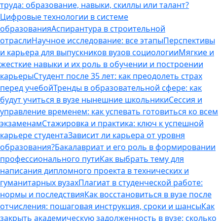
труда: образование, навыки, скиллы или талант?
Цифровые технологии в системе
образования
Аспирантура в строительной
отрасли
Научное исследование: все этапы
Перспективы
и карьера для выпускников вузов социологии
Мягкие и
жесткие навыки и их роль в обучении и построении
карьеры
Студент после 35 лет: как преодолеть страх
перед учебой
Тренды в образовательной сфере: как
будут учиться в вузе нынешние школьники
Сессия и
управление временем: как успевать готовиться ко всем
экзаменам
Стажировка и практика: ключ к успешной
карьере студента
Зависит ли карьера от уровня
образования?
Бакалавриат и его роль в формировании
профессионального пути
Как выбрать тему для
написания дипломного проекта в технических и
гуманитарных вузах
Плагиат в студенческой работе:
нормы и последствия
Как восстановиться в вузе после
отчисления: пошаговая инструкция, сроки и шансы
Как
закрыть академическую задолженность в вузе: сколько