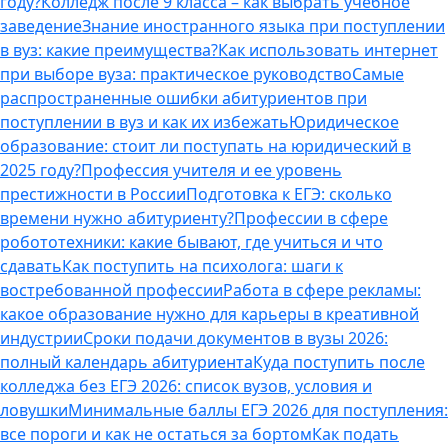
году?
Колледж после 9 класса – как выбрать учебное
заведение
Знание иностранного языка при поступлении
в вуз: какие преимущества?
Как использовать интернет
при выборе вуза: практическое руководство
Самые
распространенные ошибки абитуриентов при
поступлении в вуз и как их избежать
Юридическое
образование: стоит ли поступать на юридический в
2025 году?
Профессия учителя и ее уровень
престижности в России
Подготовка к ЕГЭ: сколько
времени нужно абитуриенту?
Профессии в сфере
робототехники: какие бывают, где учиться и что
сдавать
Как поступить на психолога: шаги к
востребованной профессии
Работа в сфере рекламы:
какое образование нужно для карьеры в креативной
индустрии
Сроки подачи документов в вузы 2026:
полный календарь абитуриента
Куда поступить после
колледжа без ЕГЭ 2026: список вузов, условия и
ловушки
Минимальные баллы ЕГЭ 2026 для поступления:
все пороги и как не остаться за бортом
Как подать