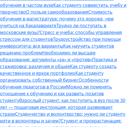
обучения в частом вузе
Как студенту совместить учебу и
творчество
О пользе самообразования
Стоимость
обучения в магистратуре: почему это дороже, чем
учиться на бакалавриате
Трудно ли поступать в
московские вузы?
Стресс и учеба: способы управления
стрессом для студентов
Трудоустройство при помощи
университета: все варианты
Как научить студентов
решению проблем
Необходимо ли высшее
образование: аргументы «за» и «против»
Практика и
стажировка: различия и общее
Как студенту создать
качественное и яркое портфолио
Как студенту
организовать собственный бизнес
Особенности
обучения педагогов в России
Можно ли поменять
отношение к обучению и как развить позитив
студенту
Взрослый студент: как поступить в вуз после 30
лет — пошаговая инструкция, которая развеивает
страхи
Студенчество и волонтерство: нужно ли cтуденту
идти в волонтеры и зачем?
Студент и прокрастинация: