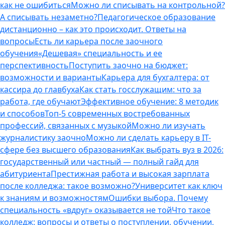
как не ошибиться
Можно ли списывать на контрольной?
А списывать незаметно?
Педагогическое образование
дистанционно – как это происходит. Ответы на
вопросы
Есть ли карьера после заочного
обучения
«Дешевая» специальность и ее
перспективность
Поступить заочно на бюджет:
возможности и варианты
Карьера для бухгалтера: от
кассира до главбуха
Как стать госслужащим: что за
работа, где обучают
Эффективное обучение: 8 методик
и способов
Топ-5 современных востребованных
профессий, связанных с музыкой
Можно ли изучать
журналистику заочно
Можно ли сделать карьеру в IT-
сфере без высшего образования
Как выбрать вуз в 2026:
государственный или частный — полный гайд для
абитуриента
Престижная работа и высокая зарплата
после колледжа: такое возможно?
Университет как ключ
к знаниям и возможностям
Ошибки выбора. Почему
специальность «вдруг» оказывается не той
Что такое
колледж: вопросы и ответы о поступлении, обучении,