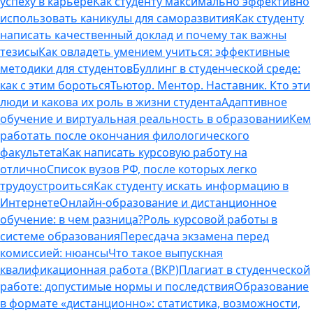
успеху в карьере
Как студенту максимально эффективно
использовать каникулы для саморазвития
Как студенту
написать качественный доклад и почему так важны
тезисы
Как овладеть умением учиться: эффективные
методики для студентов
Буллинг в студенческой среде:
как с этим бороться
Тьютор. Ментор. Наставник. Кто эти
люди и какова их роль в жизни студента
Адаптивное
обучение и виртуальная реальность в образовании
Кем
работать после окончания филологического
факультета
Как написать курсовую работу на
отлично
Список вузов РФ, после которых легко
трудоустроиться
Как студенту искать информацию в
Интернете
Онлайн-образование и дистанционное
обучение: в чем разница?
Роль курсовой работы в
системе образования
Пересдача экзамена перед
комиссией: нюансы
Что такое выпускная
квалификационная работа (ВКР)
Плагиат в студенческой
работе: допустимые нормы и последствия
Образование
в формате «дистанционно»: статистика, возможности,