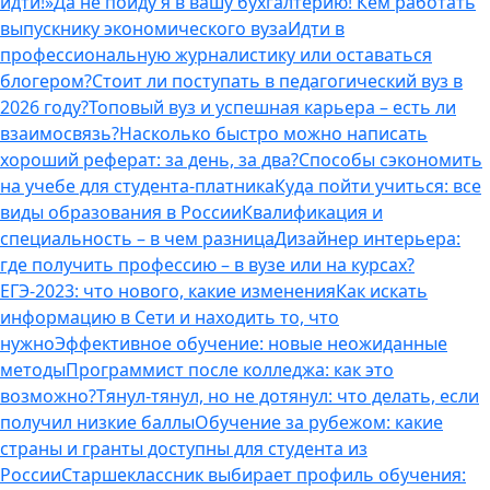
идти!»
Да не пойду я в вашу бухгалтерию! Кем работать
выпускнику экономического вуза
Идти в
профессиональную журналистику или оставаться
блогером?
Стоит ли поступать в педагогический вуз в
2026 году?
Топовый вуз и успешная карьера – есть ли
взаимосвязь?
Насколько быстро можно написать
хороший реферат: за день, за два?
Способы сэкономить
на учебе для студента-платника
Куда пойти учиться: все
виды образования в России
Квалификация и
специальность – в чем разница
Дизайнер интерьера:
где получить профессию – в вузе или на курсах?
ЕГЭ-2023: что нового, какие изменения
Как искать
информацию в Сети и находить то, что
нужно
Эффективное обучение: новые неожиданные
методы
Программист после колледжа: как это
возможно?
Тянул-тянул, но не дотянул: что делать, если
получил низкие баллы
Обучение за рубежом: какие
страны и гранты доступны для студента из
России
Старшеклассник выбирает профиль обучения: