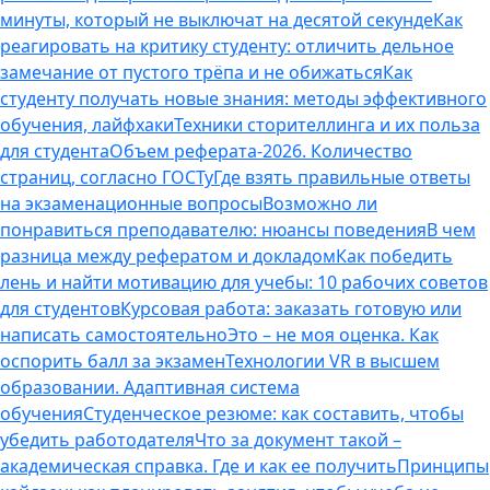
минуты, который не выключат на десятой секунде
Как
реагировать на критику студенту: отличить дельное
замечание от пустого трёпа и не обижаться
Как
студенту получать новые знания: методы эффективного
обучения, лайфхаки
Техники сторителлинга и их польза
для студента
Объем реферата-2026. Количество
страниц, согласно ГОСТу
Где взять правильные ответы
на экзаменационные вопросы
Возможно ли
понравиться преподавателю: нюансы поведения
В чем
разница между рефератом и докладом
Как победить
лень и найти мотивацию для учебы: 10 рабочих советов
для студентов
Курсовая работа: заказать готовую или
написать самостоятельно
Это – не моя оценка. Как
оспорить балл за экзамен
Технологии VR в высшем
образовании. Адаптивная система
обучения
Студенческое резюме: как составить, чтобы
убедить работодателя
Что за документ такой –
академическая справка. Где и как ее получить
Принципы