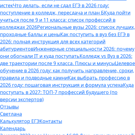
истек
Что делать, если не сдал ЕГЭ в 2026 году:
поступление в колледж, пересдача и план Б
Куда пойти
учиться после 9 и 11 класса: список профессий в
колледжах 2026
Региональные вузы 2026: список лучших,
проходные баллы и цены
Как поступить в вуз без ЕГЭ в
2026: полная инструкция для всех категорий
абитуриентов
Инженерные специальности 2026: почему
они обогнали IT и куда поступать
Колледж vs Вуз в 2026:
две траектории после 9 класса. Плюсы и минусы
Целевое
обучение в 2026 году: как получить направление, сроки,
правила и подводные камни
Как выбрать профессию в
2026 году: пошаговая инструкция и формула успеха
Куда
поступать в 2027: ТОП-7 профессий будущего (по
версии экспертов)
Отзывы
Светлана
Калькулятор ЕГЭ
Контакты
Календарь