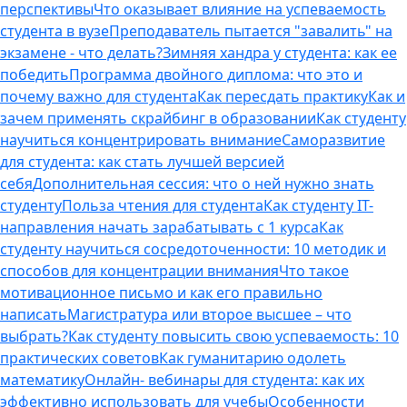
перспективы
Что оказывает влияние на успеваемость
студента в вузе
Преподаватель пытается "завалить" на
экзамене - что делать?
Зимняя хандра у студента: как ее
победить
Программа двойного диплома: что это и
почему важно для студента
Как пересдать практику
Как и
зачем применять скрайбинг в образовании
Как студенту
научиться концентрировать внимание
Саморазвитие
для студента: как стать лучшей версией
себя
Дополнительная сессия: что о ней нужно знать
студенту
Польза чтения для студента
Как студенту IT-
направления начать зарабатывать с 1 курса
Как
студенту научиться сосредоточенности: 10 методик и
способов для концентрации внимания
Что такое
мотивационное письмо и как его правильно
написать
Магистратура или второе высшее – что
выбрать?
Как студенту повысить свою успеваемость: 10
практических советов
Как гуманитарию одолеть
математику
Онлайн- вебинары для студента: как их
эффективно использовать для учебы
Особенности