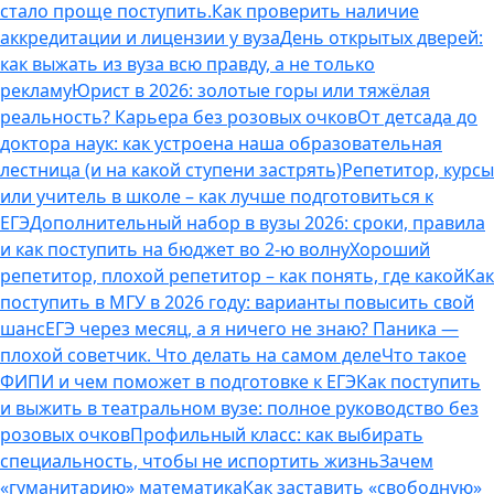
стало проще поступить.
Как проверить наличие
аккредитации и лицензии у вуза
День открытых дверей:
как выжать из вуза всю правду, а не только
рекламу
Юрист в 2026: золотые горы или тяжёлая
реальность? Карьера без розовых очков
От детсада до
доктора наук: как устроена наша образовательная
лестница (и на какой ступени застрять)
Репетитор, курсы
или учитель в школе – как лучше подготовиться к
ЕГЭ
Дополнительный набор в вузы 2026: сроки, правила
и как поступить на бюджет во 2‑ю волну
Хороший
репетитор, плохой репетитор – как понять, где какой
Как
поступить в МГУ в 2026 году: варианты повысить свой
шанс
ЕГЭ через месяц, а я ничего не знаю? Паника —
плохой советчик. Что делать на самом деле
Что такое
ФИПИ и чем поможет в подготовке к ЕГЭ
Как поступить
и выжить в театральном вузе: полное руководство без
розовых очков
Профильный класс: как выбирать
специальность, чтобы не испортить жизнь
Зачем
«гуманитарию» математика
Как заставить «свободную»