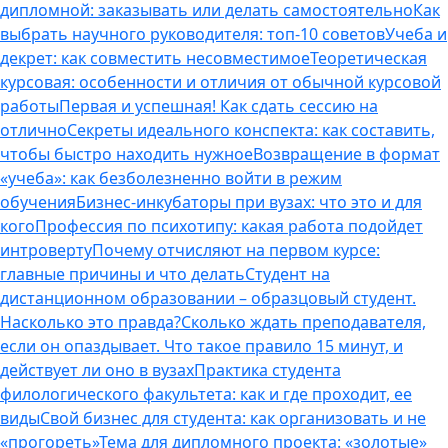
дипломной: заказывать или делать самостоятельно
Как
выбрать научного руководителя: топ-10 советов
Учеба и
декрет: как совместить несовместимое
Теоретическая
курсовая: особенности и отличия от обычной курсовой
работы
Первая и успешная! Как сдать сессию на
отлично
Секреты идеального конспекта: как составить,
чтобы быстро находить нужное
Возвращение в формат
«учеба»: как безболезненно войти в режим
обучения
Бизнес-инкубаторы при вузах: что это и для
кого
Профессия по психотипу: какая работа подойдет
интроверту
Почему отчисляют на первом курсе:
главные причины и что делать
Студент на
дистанционном образовании – образцовый студент.
Насколько это правда?
Сколько ждать преподавателя,
если он опаздывает. Что такое правило 15 минут, и
действует ли оно в вузах
Практика студента
филологического факультета: как и где проходит, ее
виды
Свой бизнес для студента: как организовать и не
«прогореть»
Тема для дипломного проекта: «золотые»