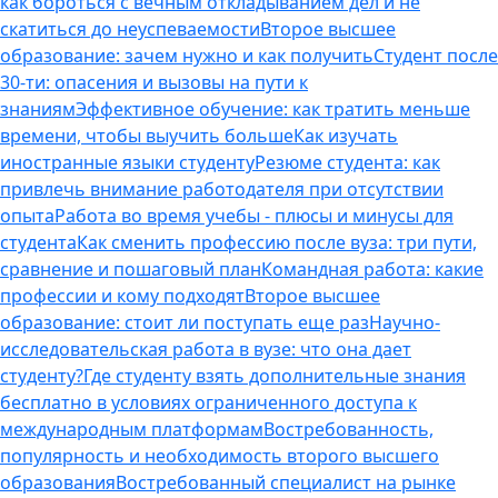
как бороться с вечным откладыванием дел и не
скатиться до неуспеваемости
Второе высшее
образование: зачем нужно и как получить
Студент после
30-ти: опасения и вызовы на пути к
знаниям
Эффективное обучение: как тратить меньше
времени, чтобы выучить больше
Как изучать
иностранные языки студенту
Резюме студента: как
привлечь внимание работодателя при отсутствии
опыта
Работа во время учебы - плюсы и минусы для
студента
Как сменить профессию после вуза: три пути,
сравнение и пошаговый план
Командная работа: какие
профессии и кому подходят
Второе высшее
образование: стоит ли поступать еще раз
Научно-
исследовательская работа в вузе: что она дает
студенту?
Где студенту взять дополнительные знания
бесплатно в условиях ограниченного доступа к
международным платформам
Востребованность,
популярность и необходимость второго высшего
образования
Востребованный специалист на рынке