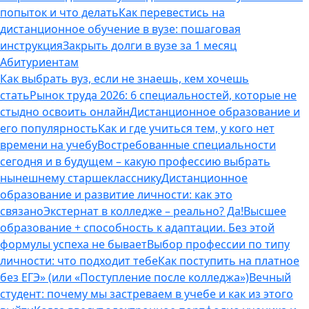
попыток и что делать
Как перевестись на
дистанционное обучение в вузе: пошаговая
инструкция
Закрыть долги в вузе за 1 месяц
Абитуриентам
Как выбрать вуз, если не знаешь, кем хочешь
стать
Рынок труда 2026: 6 специальностей, которые не
стыдно освоить онлайн
Дистанционное образование и
его популярность
Как и где учиться тем, у кого нет
времени на учебу
Востребованные специальности
сегодня и в будущем – какую профессию выбрать
нынешнему старшекласснику
Дистанционное
образование и развитие личности: как это
связано
Экстернат в колледже – реально? Да!
Высшее
образование + способность к адаптации. Без этой
формулы успеха не бывает
Выбор профессии по типу
личности: что подходит тебе
Как поступить на платное
без ЕГЭ» (или «Поступление после колледжа»)
Вечный
студент: почему мы застреваем в учебе и как из этого