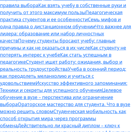
правила выбора
Как взять учебу в собственные руки и
получить от этого максимум пользы
Педагогическая
практика студентов и ее особенности
Семь мифов и
одна правда о дистанционном обучении
Что важнее для
лидера: образование или набор личностных
качеств
Почему студенты бросают учебу: главные
причины и как не оказаться в их числе
Как студенту не
потерять интерес к учебе
Как стать успешным в
педагогике
Студент ищет работу: ожидания, выбор и
реальность трудоустройства
Учеба в осенний период:
как преодолеть меланхолию и учиться с
удовольствием
Искусство эффективного запоминания:
Техники и секреты для успешного обучения
Целевое
обучение в вузе – перспектива или ограничение
выбора
Ораторское мастерство для студента. Что в вузе
можно решить словом
Студенческая мобильность как
способ открытия мира через программы
обмена
Действительно ли красный диплом – ключ к