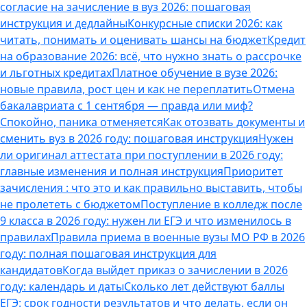
согласие на зачисление в вуз 2026: пошаговая
инструкция и дедлайны
Конкурсные списки 2026: как
читать, понимать и оценивать шансы на бюджет
Кредит
на образование 2026: всё, что нужно знать о рассрочке
и льготных кредитах
Платное обучение в вузе 2026:
новые правила, рост цен и как не переплатить
Отмена
бакалавриата с 1 сентября — правда или миф?
Спокойно, паника отменяется
Как отозвать документы и
сменить вуз в 2026 году: пошаговая инструкция
Нужен
ли оригинал аттестата при поступлении в 2026 году:
главные изменения и полная инструкция
Приоритет
зачисления : что это и как правильно выставить, чтобы
не пролететь с бюджетом
Поступление в колледж после
9 класса в 2026 году: нужен ли ЕГЭ и что изменилось в
правилах
Правила приема в военные вузы МО РФ в 2026
году: полная пошаговая инструкция для
кандидатов
Когда выйдет приказ о зачислении в 2026
году: календарь и даты
Сколько лет действуют баллы
ЕГЭ: срок годности результатов и что делать, если он