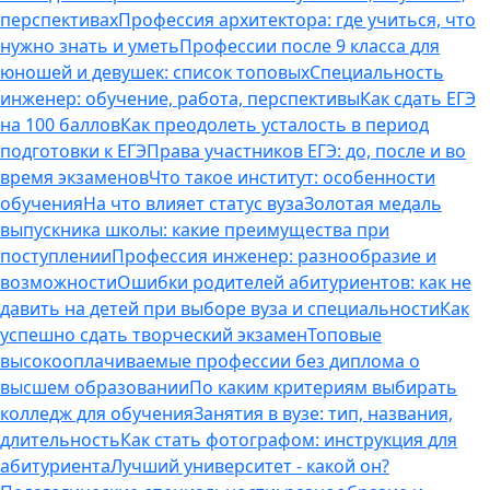
перспективах
Профессия архитектора: где учиться, что
нужно знать и уметь
Профессии после 9 класса для
юношей и девушек: список топовых
Специальность
инженер: обучение, работа, перспективы
Как сдать ЕГЭ
на 100 баллов
Как преодолеть усталость в период
подготовки к ЕГЭ
Права участников ЕГЭ: до, после и во
время экзаменов
Что такое институт: особенности
обучения
На что влияет статус вуза
Золотая медаль
выпускника школы: какие преимущества при
поступлении
Профессия инженер: разнообразие и
возможности
Ошибки родителей абитуриентов: как не
давить на детей при выборе вуза и специальности
Как
успешно сдать творческий экзамен
Топовые
высокооплачиваемые профессии без диплома о
высшем образовании
По каким критериям выбирать
колледж для обучения
Занятия в вузе: тип, названия,
длительность
Как стать фотографом: инструкция для
абитуриента
Лучший университет - какой он?