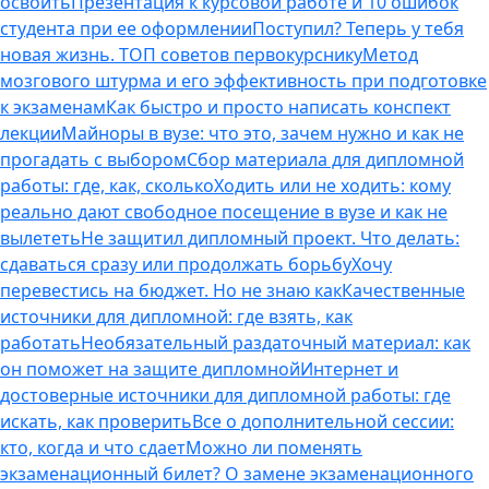
освоить
Презентация к курсовой работе и 10 ошибок
студента при ее оформлении
Поступил? Теперь у тебя
новая жизнь. ТОП советов первокурснику
Метод
мозгового штурма и его эффективность при подготовке
к экзаменам
Как быстро и просто написать конспект
лекции
Майноры в вузе: что это, зачем нужно и как не
прогадать с выбором
Сбор материала для дипломной
работы: где, как, сколько
Ходить или не ходить: кому
реально дают свободное посещение в вузе и как не
вылететь
Не защитил дипломный проект. Что делать:
сдаваться сразу или продолжать борьбу
Хочу
перевестись на бюджет. Но не знаю как
Качественные
источники для дипломной: где взять, как
работать
Необязательный раздаточный материал: как
он поможет на защите дипломной
Интернет и
достоверные источники для дипломной работы: где
искать, как проверить
Все о дополнительной сессии:
кто, когда и что сдает
Можно ли поменять
экзаменационный билет? О замене экзаменационного