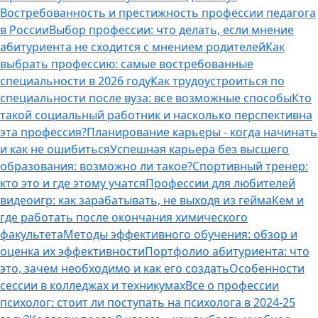
Востребованность и престижность профессии педагога
в России
Выбор профессии: что делать, если мнение
абитуриента не сходится с мнением родителей
Как
выбрать профессию: самые востребованные
специальности в 2026 году
Как трудоустроиться по
специальности после вуза: все возможные способы
Кто
такой социальный работник и насколько перспективна
эта профессия?
Планирование карьеры - когда начинать
и как не ошибиться
Успешная карьера без высшего
образования: возможно ли такое?
Спортивный тренер:
кто это и где этому учатся
Профессии для любителей
видеоигр: как зарабатывать, не выходя из гейма
Кем и
где работать после окончания химического
факультета
Методы эффективного обучения: обзор и
оценка их эффективности
Портфолио абитуриента: что
это, зачем необходимо и как его создать
Особенности
сессии в колледжах и техникумах
Все о профессии
психолог: стоит ли поступать на психолога в 2024-25