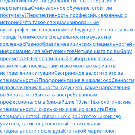
Педагогические специальности: разнообразие и
перспективы
Очно-заочное обучение: стоит ли
поступать?
Перспективность профессий, связанных с
историей
Что такое специализированные
вузы
Профессия в педагогике и будущее: перспективы и
тренды
Технические специальности в вузах и в
колледжах
Разнообразие медицинских специальностей -
информация для абитуриентов
Четыре шага по выбору
предмета ЕГЭ
Неправильный выбор профессии:
возможные последствия и возможные варианты
исправления ситуации
Сестринское дело: что это за
специальность?
Профориентация в школе: особенности
и польза
Специальности будущего: какие направления
выбирать, чтобы стать востребованным
профессионалом в ближайшие 10 лет
Технологические
специальности: сколько их и как их освоить
Пять
специальностей, связанных с робототехникой: где
учиться, какие перспективы
Строительные
специальности после вуза
Кто такой маркетолог: