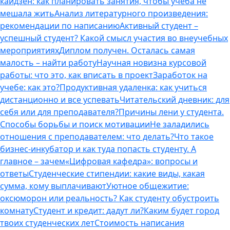
кайдзен: как планировать занятия, чтобы учеба не
мешала жить
Анализ литературного произведения:
рекомендации по написанию
Активный студент –
успешный студент? Какой смысл участия во внеучебных
мероприятиях
Диплом получен. Осталась самая
малость – найти работу
Научная новизна курсовой
работы: что это, как вписать в проект
Заработок на
учебе: как это?
Продуктивная удаленка: как учиться
дистанционно и все успевать
Читательский дневник: для
себя или для преподавателя?
Причины лени у студента.
Способы борьбы и поиск мотивации
Не заладились
отношения с преподавателем: что делать?
Что такое
бизнес-инкубатор и как туда попасть студенту. А
главное – зачем
«Цифровая кафедра»: вопросы и
ответы
Студенческие стипендии: какие виды, какая
сумма, кому выплачивают
Уютное общежитие:
оксюморон или реальность? Как студенту обустроить
комнату
Студент и кредит: дадут ли?
Каким будет город
твоих студенческих лет
Стоимость написания