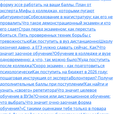
форму эссе работать на ваши баллы. План от
эксперта.
Мифы о колледжах, которыми пугают
абитуриентов
Собеседование в магистратуру: как его не
провалить
Что такое демонстрационный экзамен и кто
его сдает
Страх перед экзаменом: как перестать
бояться. Пять проверенных техник борьбы с
тревожностью
Как поступить в вуз дистанционно
Школу
окончил давно, а ЕГЭ нужно сдавать сейчас. Как?
Что
значит заочное обучение?
Обучение в колледже и вузе
одновременно: а что, так можно было?
Куда поступить
после колледжа?
Скоро экзамен – как подготовиться
психологически
Как поступить на бюджет в 2026 году:
пошаговая инструкция от эксперта
Волонтерил? Получи
дополнительные баллы при поступлении!
Как найти и
узнать «своего» репетитора
Что значит целевое
обучение в ВУЗе?
Очное или дистанционное обучение:
что выбрать
Что значит очно-заочная форма
обучения?
«С такими оценками тебе только в повара