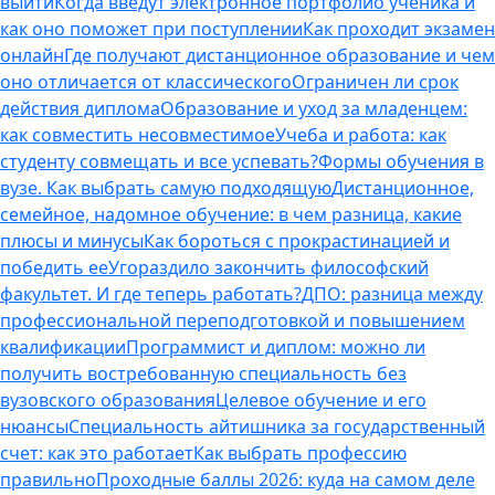
выйти
Когда введут электронное портфолио ученика и
как оно поможет при поступлении
Как проходит экзамен
онлайн
Где получают дистанционное образование и чем
оно отличается от классического
Ограничен ли срок
действия диплома
Образование и уход за младенцем:
как совместить несовместимое
Учеба и работа: как
студенту совмещать и все успевать?
Формы обучения в
вузе. Как выбрать самую подходящую
Дистанционное,
семейное, надомное обучение: в чем разница, какие
плюсы и минусы
Как бороться с прокрастинацией и
победить ее
Угораздило закончить философский
факультет. И где теперь работать?
ДПО: разница между
профессиональной переподготовкой и повышением
квалификации
Программист и диплом: можно ли
получить востребованную специальность без
вузовского образования
Целевое обучение и его
нюансы
Специальность айтишника за государственный
счет: как это работает
Как выбрать профессию
правильно
Проходные баллы 2026: куда на самом деле