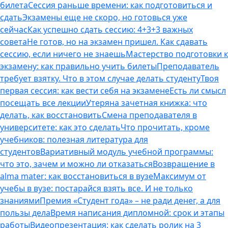
билета
Сессия раньше времени: как подготовиться и
сдать
Экзамены еще не скоро, но готовься уже
сейчас
Как успешно сдать сессию: 4+3+3 важных
совета
Не готов, но на экзамен пришел. Как сдавать
сессию, если ничего не знаешь
Мастерство подготовки к
экзамену: как правильно учить билеты
Преподаватель
требует взятку. Что в этом случае делать студенту
Твоя
первая сессия: как вести себя на экзамене
Есть ли смысл
посещать все лекции
Утеряна зачетная книжка: что
делать, как восстановить
Смена преподавателя в
университете: как это сделать
Что прочитать, кроме
учебников: полезная литература для
студентов
Вариативный модуль учебной программы:
что это, зачем и можно ли отказаться
Возвращение в
alma mater: как восстановиться в вузе
Максимум от
учебы в вузе: постарайся взять все. И не только
знаниями
Премия «Студент года» – не ради денег, а для
пользы дела
Время написания дипломной: срок и этапы
работы
Видеопрезентация: как сделать ролик на 3