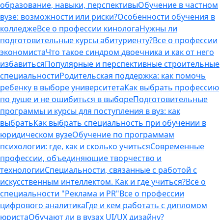
образование, навыки, перспективы
Обучение в частном
вузе: возможности или риски?
Особенности обучения в
колледже
Все о профессии кинолога
Нужны ли
подготовительные курсы абитуриенту?
Все о профессии
экономиста
Что такое синдром двоечника и как от него
избавиться
Популярные и перспективные строительные
специальности
Родительская поддержка: как помочь
ребенку в выборе университета
Как выбрать профессию
по душе и не ошибиться в выборе
Подготовительные
программы и курсы для поступления в вуз: как
выбрать
Как выбрать специальность при обучении в
юридическом вузе
Обучение по программам
психологии: где, как и сколько учиться
Современные
профессии, объединяющие творчество и
технологии
Специальности, связанные с работой с
искусственным интеллектом. Как и где учиться?
Всё о
специальности "Реклама и PR"
Все о профессии
цифрового аналитика
Где и кем работать с дипломом
юриста
Обучают ли в вузах UI/UX дизайну?