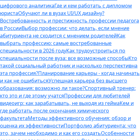
цифрового аналитика
Где и кем работать с дипломом
юриста
Обучают ли в вузах UI/UX дизайну?
Востребованность и престижность профессии педагога
в России
Выбор профессии: что делать, если мнение
абитуриента не сходится с мнением родителей
Как
выбрать профессию: самые востребованные
специальности в 2026 году
Как трудоустроиться по
специальности после вуза: все возможные способы
Кто
такой социальный работник и насколько перспективна
эта профессия?
Планирование карьеры - когда начинать
и как не ошибиться
Успешная карьера без высшего
образования: возможно ли такое?
Спортивный тренер:
кто это и где этому учатся
Профессии для любителей
видеоигр: как зарабатывать, не выходя из гейма
Кем и
где работать после окончания химического
факультета
Методы эффективного обучения: обзор и
оценка их эффективности
Портфолио абитуриента: что
это, зачем необходимо и как его создать
Особенности