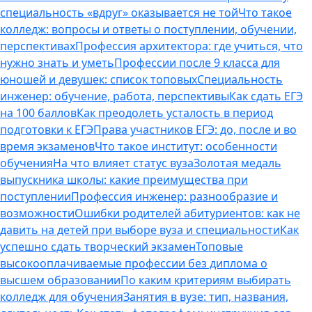
специальность «вдруг» оказывается не той
Что такое
колледж: вопросы и ответы о поступлении, обучении,
перспективах
Профессия архитектора: где учиться, что
нужно знать и уметь
Профессии после 9 класса для
юношей и девушек: список топовых
Специальность
инженер: обучение, работа, перспективы
Как сдать ЕГЭ
на 100 баллов
Как преодолеть усталость в период
подготовки к ЕГЭ
Права участников ЕГЭ: до, после и во
время экзаменов
Что такое институт: особенности
обучения
На что влияет статус вуза
Золотая медаль
выпускника школы: какие преимущества при
поступлении
Профессия инженер: разнообразие и
возможности
Ошибки родителей абитуриентов: как не
давить на детей при выборе вуза и специальности
Как
успешно сдать творческий экзамен
Топовые
высокооплачиваемые профессии без диплома о
высшем образовании
По каким критериям выбирать
колледж для обучения
Занятия в вузе: тип, названия,