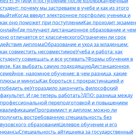
без ЕГЭ» (или «Поступление после колледжа»)
Вечный
студент: почему мы застреваем в учебе и как из этого
выйти
Когда введут электронное портфолио ученика и
как оно поможет при поступлении
Как проходит экзамен
онлайн
Где получают дистанционное образование и чем
оно отличается от классического
Ограничен ли срок
действия диплома
Образование и уход за младенцем:
как совместить несовместимое
Учеба и работа: как
студенту совмещать и все успевать?
Формы обучения в
вузе. Как выбрать самую подходящую
Дистанционное,
семейное, надомное обучение: в чем разница, какие
плюсы и минусы
Как бороться с прокрастинацией и
победить ее
Угораздило закончить философский
факультет. И где теперь работать?
ДПО: разница между
профессиональной переподготовкой и повышением
квалификации
Программист и диплом: можно ли
получить востребованную специальность без
вузовского образования
Целевое обучение и его
нюансы
Специальность айтишника за государственный