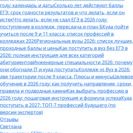
году: календарь и даты
Сколько лет действуют баллы
ЕГЭ: срок годности результатов и что делать, если он
истек
Что делать, если не сдал ЕГЭ в 2026 году:
поступление в колледж, пересдача и план Б
Куда пойти
учиться после 9 и 11 класса: список профессий в
колледжах 2026
Региональные вузы 2026: список лучших,
проходные баллы и цены
Как поступить в вуз без ЕГЭ в
2026: полная инструкция для всех категорий
абитуриентов
Инженерные специальности 2026: почему
они обогнали IT и куда поступать
Колледж vs Вуз в 2026:
две траектории после 9 класса. Плюсы и минусы
Целевое
обучение в 2026 году: как получить направление, сроки,
правила и подводные камни
Как выбрать профессию в
2026 году: пошаговая инструкция и формула успеха
Куда
поступать в 2027: ТОП-7 профессий будущего (по
версии экспертов)
Отзывы
Светлана