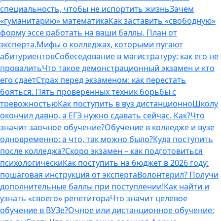
специальность, чтобы не испортить жизнь
Зачем
«гуманитарию» математика
Как заставить «свободную»
форму эссе работать на ваши баллы. План от
эксперта.
Мифы о колледжах, которыми пугают
абитуриентов
Собеседование в магистратуру: как его не
провалить
Что такое демонстрационный экзамен и кто
его сдает
Страх перед экзаменом: как перестать
бояться. Пять проверенных техник борьбы с
тревожностью
Как поступить в вуз дистанционно
Школу
окончил давно, а ЕГЭ нужно сдавать сейчас. Как?
Что
значит заочное обучение?
Обучение в колледже и вузе
одновременно: а что, так можно было?
Куда поступить
после колледжа?
Скоро экзамен – как подготовиться
психологически
Как поступить на бюджет в 2026 году:
пошаговая инструкция от эксперта
Волонтерил? Получи
дополнительные баллы при поступлении!
Как найти и
узнать «своего» репетитора
Что значит целевое
обучение в ВУЗе?
Очное или дистанционное обучение: