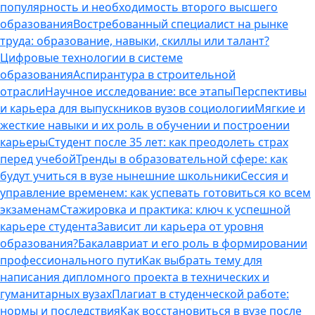
популярность и необходимость второго высшего
образования
Востребованный специалист на рынке
труда: образование, навыки, скиллы или талант?
Цифровые технологии в системе
образования
Аспирантура в строительной
отрасли
Научное исследование: все этапы
Перспективы
и карьера для выпускников вузов социологии
Мягкие и
жесткие навыки и их роль в обучении и построении
карьеры
Студент после 35 лет: как преодолеть страх
перед учебой
Тренды в образовательной сфере: как
будут учиться в вузе нынешние школьники
Сессия и
управление временем: как успевать готовиться ко всем
экзаменам
Стажировка и практика: ключ к успешной
карьере студента
Зависит ли карьера от уровня
образования?
Бакалавриат и его роль в формировании
профессионального пути
Как выбрать тему для
написания дипломного проекта в технических и
гуманитарных вузах
Плагиат в студенческой работе:
нормы и последствия
Как восстановиться в вузе после