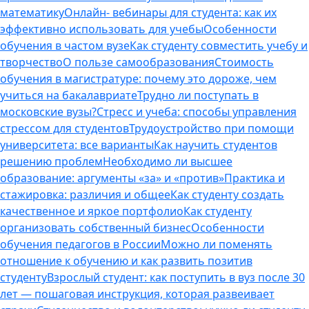
математику
Онлайн- вебинары для студента: как их
эффективно использовать для учебы
Особенности
обучения в частом вузе
Как студенту совместить учебу и
творчество
О пользе самообразования
Стоимость
обучения в магистратуре: почему это дороже, чем
учиться на бакалавриате
Трудно ли поступать в
московские вузы?
Стресс и учеба: способы управления
стрессом для студентов
Трудоустройство при помощи
университета: все варианты
Как научить студентов
решению проблем
Необходимо ли высшее
образование: аргументы «за» и «против»
Практика и
стажировка: различия и общее
Как студенту создать
качественное и яркое портфолио
Как студенту
организовать собственный бизнес
Особенности
обучения педагогов в России
Можно ли поменять
отношение к обучению и как развить позитив
студенту
Взрослый студент: как поступить в вуз после 30
лет — пошаговая инструкция, которая развеивает