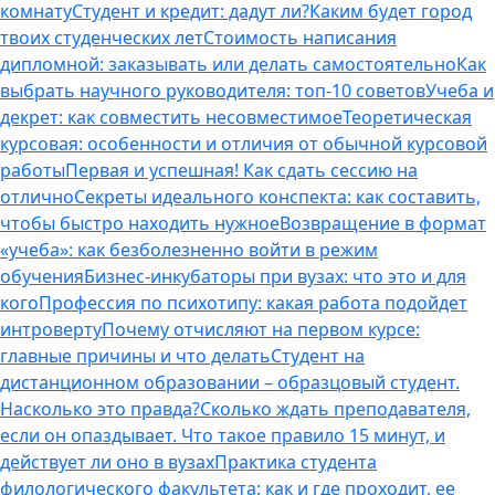
комнату
Студент и кредит: дадут ли?
Каким будет город
твоих студенческих лет
Стоимость написания
дипломной: заказывать или делать самостоятельно
Как
выбрать научного руководителя: топ-10 советов
Учеба и
декрет: как совместить несовместимое
Теоретическая
курсовая: особенности и отличия от обычной курсовой
работы
Первая и успешная! Как сдать сессию на
отлично
Секреты идеального конспекта: как составить,
чтобы быстро находить нужное
Возвращение в формат
«учеба»: как безболезненно войти в режим
обучения
Бизнес-инкубаторы при вузах: что это и для
кого
Профессия по психотипу: какая работа подойдет
интроверту
Почему отчисляют на первом курсе:
главные причины и что делать
Студент на
дистанционном образовании – образцовый студент.
Насколько это правда?
Сколько ждать преподавателя,
если он опаздывает. Что такое правило 15 минут, и
действует ли оно в вузах
Практика студента
филологического факультета: как и где проходит, ее