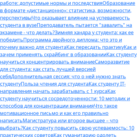
работе: допустимые нормы и последствия
Образование
в формате «дистанционно»: статистика, возможности,
перспективы
Что оказывает влияние на успеваемость
студента в вузе
Преподаватель пытается "завалить" на
экзамене - что делать?
Зимняя хандра у студента: как ее
победить
Программа двойного диплома: что это и
почему важно для студента
Как пересдать практику
Как и
зачем применять скрайбинг в образовании
Как студенту
научиться концентрировать внимание
Саморазвитие
для студента: как стать лучшей версией
себя
Дополнительная сессия: что о ней нужно знать
студенту
Польза чтения для студента
Как студенту IT-
направления начать зарабатывать с 1 курса
Как
студенту научиться сосредоточенности: 10 методик и
способов для концентрации внимания
Что такое
мотивационное письмо и как его правильно
написать
Магистратура или второе высшее – что
выбрать?
Как студенту повысить свою успеваемость: 10
практических советов
Как гуманитарию одолеть