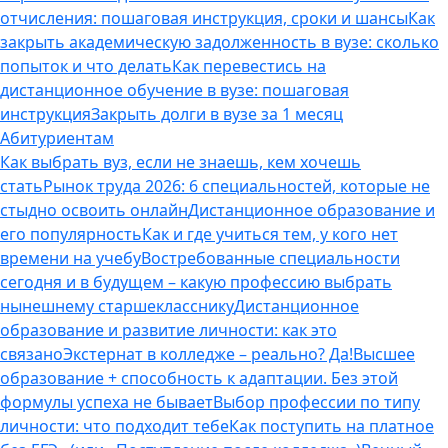
отчисления: пошаговая инструкция, сроки и шансы
Как
закрыть академическую задолженность в вузе: сколько
попыток и что делать
Как перевестись на
дистанционное обучение в вузе: пошаговая
инструкция
Закрыть долги в вузе за 1 месяц
Абитуриентам
Как выбрать вуз, если не знаешь, кем хочешь
стать
Рынок труда 2026: 6 специальностей, которые не
стыдно освоить онлайн
Дистанционное образование и
его популярность
Как и где учиться тем, у кого нет
времени на учебу
Востребованные специальности
сегодня и в будущем – какую профессию выбрать
нынешнему старшекласснику
Дистанционное
образование и развитие личности: как это
связано
Экстернат в колледже – реально? Да!
Высшее
образование + способность к адаптации. Без этой
формулы успеха не бывает
Выбор профессии по типу
личности: что подходит тебе
Как поступить на платное