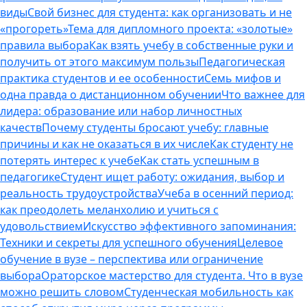
виды
Свой бизнес для студента: как организовать и не
«прогореть»
Тема для дипломного проекта: «золотые»
правила выбора
Как взять учебу в собственные руки и
получить от этого максимум пользы
Педагогическая
практика студентов и ее особенности
Семь мифов и
одна правда о дистанционном обучении
Что важнее для
лидера: образование или набор личностных
качеств
Почему студенты бросают учебу: главные
причины и как не оказаться в их числе
Как студенту не
потерять интерес к учебе
Как стать успешным в
педагогике
Студент ищет работу: ожидания, выбор и
реальность трудоустройства
Учеба в осенний период:
как преодолеть меланхолию и учиться с
удовольствием
Искусство эффективного запоминания:
Техники и секреты для успешного обучения
Целевое
обучение в вузе – перспектива или ограничение
выбора
Ораторское мастерство для студента. Что в вузе
можно решить словом
Студенческая мобильность как