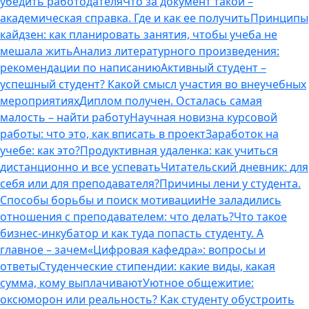
убедить работодателя
Что за документ такой –
академическая справка. Где и как ее получить
Принципы
кайдзен: как планировать занятия, чтобы учеба не
мешала жить
Анализ литературного произведения:
рекомендации по написанию
Активный студент –
успешный студент? Какой смысл участия во внеучебных
мероприятиях
Диплом получен. Осталась самая
малость – найти работу
Научная новизна курсовой
работы: что это, как вписать в проект
Заработок на
учебе: как это?
Продуктивная удаленка: как учиться
дистанционно и все успевать
Читательский дневник: для
себя или для преподавателя?
Причины лени у студента.
Способы борьбы и поиск мотивации
Не заладились
отношения с преподавателем: что делать?
Что такое
бизнес-инкубатор и как туда попасть студенту. А
главное – зачем
«Цифровая кафедра»: вопросы и
ответы
Студенческие стипендии: какие виды, какая
сумма, кому выплачивают
Уютное общежитие:
оксюморон или реальность? Как студенту обустроить