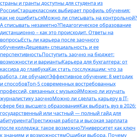
страны и гранты доступны для студента из
России
Старшеклассник выбирает профиль обучения:
как не ошибиться
Можно ли списывать на контрольной?
А списывать незаметно?
Педагогическое образование
дистанционно – как это происходит. Ответы на
вопросы
Есть ли карьера после заочного
обучения
«Дешевая» специальность и ее
перспективность
Поступить заочно на бюджет:
возможности и варианты
Карьера для бухгалтера: от
кассира до главбуха
Как стать госслужащим: что за
работа, где обучают
Эффективное обучение: 8 методик
и способов
Топ-5 современных востребованных
профессий, связанных с музыкой
Можно ли изучать
журналистику заочно
Можно ли сделать карьеру в IT-
сфере без высшего образования
Как выбрать вуз в 2026:
государственный или частный — полный гайд для
абитуриента
Престижная работа и высокая зарплата
после колледжа: такое возможно?
Университет как ключ
к знаниям и возможностям
Ошибки выбора. Почему