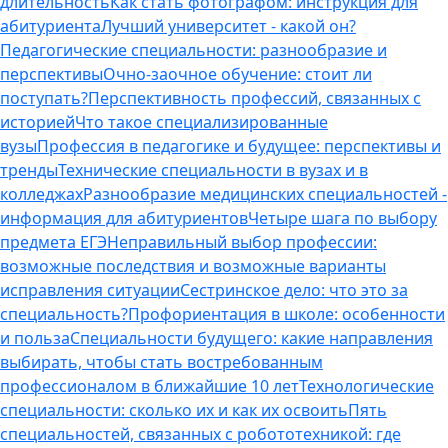
длительность
Как стать фотографом: инструкция для
абитуриента
Лучший университет - какой он?
Педагогические специальности: разнообразие и
перспективы
Очно-заочное обучение: стоит ли
поступать?
Перспективность профессий, связанных с
историей
Что такое специализированные
вузы
Профессия в педагогике и будущее: перспективы и
тренды
Технические специальности в вузах и в
колледжах
Разнообразие медицинских специальностей -
информация для абитуриентов
Четыре шага по выбору
предмета ЕГЭ
Неправильный выбор профессии:
возможные последствия и возможные варианты
исправления ситуации
Сестринское дело: что это за
специальность?
Профориентация в школе: особенности
и польза
Специальности будущего: какие направления
выбирать, чтобы стать востребованным
профессионалом в ближайшие 10 лет
Технологические
специальности: сколько их и как их освоить
Пять
специальностей, связанных с робототехникой: где