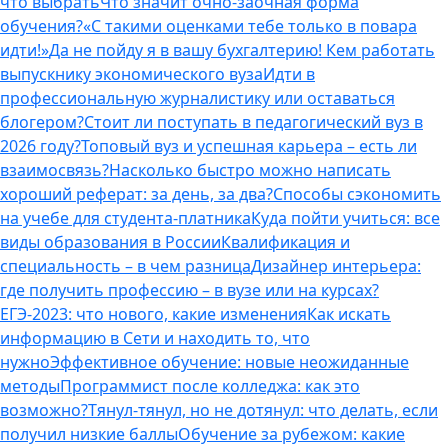
что выбрать
Что значит очно-заочная форма
обучения?
«С такими оценками тебе только в повара
идти!»
Да не пойду я в вашу бухгалтерию! Кем работать
выпускнику экономического вуза
Идти в
профессиональную журналистику или оставаться
блогером?
Стоит ли поступать в педагогический вуз в
2026 году?
Топовый вуз и успешная карьера – есть ли
взаимосвязь?
Насколько быстро можно написать
хороший реферат: за день, за два?
Способы сэкономить
на учебе для студента-платника
Куда пойти учиться: все
виды образования в России
Квалификация и
специальность – в чем разница
Дизайнер интерьера:
где получить профессию – в вузе или на курсах?
ЕГЭ-2023: что нового, какие изменения
Как искать
информацию в Сети и находить то, что
нужно
Эффективное обучение: новые неожиданные
методы
Программист после колледжа: как это
возможно?
Тянул-тянул, но не дотянул: что делать, если
получил низкие баллы
Обучение за рубежом: какие