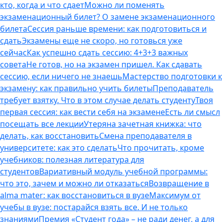
кто, когда и что сдает
Можно ли поменять
экзаменационный билет? О замене экзаменационного
билета
Сессия раньше времени: как подготовиться и
сдать
Экзамены еще не скоро, но готовься уже
сейчас
Как успешно сдать сессию: 4+3+3 важных
совета
Не готов, но на экзамен пришел. Как сдавать
сессию, если ничего не знаешь
Мастерство подготовки к
экзамену: как правильно учить билеты
Преподаватель
требует взятку. Что в этом случае делать студенту
Твоя
первая сессия: как вести себя на экзамене
Есть ли смысл
посещать все лекции
Утеряна зачетная книжка: что
делать, как восстановить
Смена преподавателя в
университете: как это сделать
Что прочитать, кроме
учебников: полезная литература для
студентов
Вариативный модуль учебной программы:
что это, зачем и можно ли отказаться
Возвращение в
alma mater: как восстановиться в вузе
Максимум от
учебы в вузе: постарайся взять все. И не только
знаниями
Премия «Студент года» – не ради денег, а для