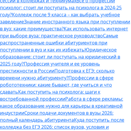
сессии в колледжах и техникумах
Все о профессии
психолог: стоит ли поступать на психолога в 2024-25
году?
Колледж после 9 класса – как выбрать учебное
заведение
Знание иностранного языка при поступлении
в вуз: какие преимущества?
Как использовать интернет
при выборе вуза: практическое руководство
Самые
распространенные ошибки абитуриентов при
поступлении в вуз и как их избежать
Юридическое
образование: стоит ли поступать на юридический в
2025 году?
Профессия учителя и ее уровень
престижности в России
Подготовка к ЕГЭ: сколько
времени нужно абитуриенту?
Профессии в сфере
робототехники: какие бывают, где учиться и что
сдавать
Как поступить на психолога: шаги к
востребованной профессии
Работа в сфере рекламы:
какое образование нужно для карьеры в креативной
индустрии
Сроки подачи документов в вузы 2026:
полный календарь абитуриента
Куда поступить после
колледжа без ЕГЭ 2026: список вузов, условия и