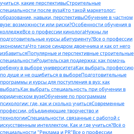
учиться, какие перспективы
Строительные
специальности после вуза
Кто такой маркетолог:
образование, навыки, перспективы
Обучение в частном
вузе: возможности или риски?
Особенности обучения в
колледже
Все о профессии кинолога
Нужны ли
подготовительные курсы абитуриенту?
Все о профессии
экономиста
Что такое синдром двоечника и как от него
избавиться
Популярные и перспективные строительные
специальности
Родительская поддержка: как помочь
ребенку в выборе университета
Как выбрать профессию
по душе и не ошибиться в выборе
Подготовительные
программы и курсы для поступления в вуз: как
выбрать
Как выбрать специальность при обучении в
юридическом вузе
Обучение по программам
психологии: где, как и сколько учиться
Современные
профессии, объединяющие творчество и
технологии
Специальности, связанные с работой с
искусственным интеллектом. Как и где учиться?
Всё о
специальности "Реклама и PR"
Все о профессии