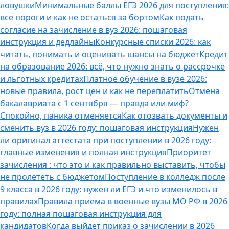
ловушки
Минимальные баллы ЕГЭ 2026 для поступления:
все пороги и как не остаться за бортом
Как подать
согласие на зачисление в вуз 2026: пошаговая
инструкция и дедлайны
Конкурсные списки 2026: как
читать, понимать и оценивать шансы на бюджет
Кредит
на образование 2026: всё, что нужно знать о рассрочке
и льготных кредитах
Платное обучение в вузе 2026:
новые правила, рост цен и как не переплатить
Отмена
бакалавриата с 1 сентября — правда или миф?
Спокойно, паника отменяется
Как отозвать документы и
сменить вуз в 2026 году: пошаговая инструкция
Нужен
ли оригинал аттестата при поступлении в 2026 году:
главные изменения и полная инструкция
Приоритет
зачисления : что это и как правильно выставить, чтобы
не пролететь с бюджетом
Поступление в колледж после
9 класса в 2026 году: нужен ли ЕГЭ и что изменилось в
правилах
Правила приема в военные вузы МО РФ в 2026
году: полная пошаговая инструкция для
кандидатов
Когда выйдет приказ о зачислении в 2026