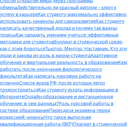
способ открытия мира через программы
обмена
Действительно ли красный диплом – ключ к
успеху в карьере
Как студенту максимально эффективно
использовать каникулы для саморазвития
Как студенту
написать качественный доклад и почему так важны
тезисы
Как овладеть умением учиться: эффективные
методики для студентов
Буллинг в студенческой среде:
как с этим бороться
Тьютор. Ментор. Наставник. Кто эти
люди и какова их роль в жизни студента
Адаптивное
обучение и виртуальная реальность в образовании
Кем
работать после окончания филологического
факультета
Как написать курсовую работу на
отлично
Список вузов РФ, после которых легко
трудоустроиться
Как студенту искать информацию в
Интернете
Онлайн-образование и дистанционное
обучение: в чем разница?
Роль курсовой работы в
системе образования
Пересдача экзамена перед
комиссией: нюансы
Что такое выпускная
квалификационная работа (ВКР)
Плагиат в студенческой