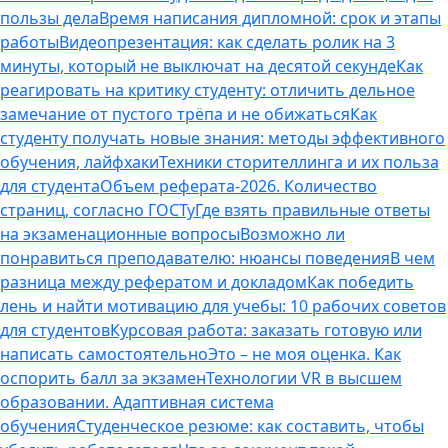
пользы дела
Время написания дипломной: срок и этапы
работы
Видеопрезентация: как сделать ролик на 3
минуты, который не выключат на десятой секунде
Как
реагировать на критику студенту: отличить дельное
замечание от пустого трёпа и не обижаться
Как
студенту получать новые знания: методы эффективного
обучения, лайфхаки
Техники сторителлинга и их польза
для студента
Объем реферата-2026. Количество
страниц, согласно ГОСТу
Где взять правильные ответы
на экзаменационные вопросы
Возможно ли
понравиться преподавателю: нюансы поведения
В чем
разница между рефератом и докладом
Как победить
лень и найти мотивацию для учебы: 10 рабочих советов
для студентов
Курсовая работа: заказать готовую или
написать самостоятельно
Это – не моя оценка. Как
оспорить балл за экзамен
Технологии VR в высшем
образовании. Адаптивная система
обучения
Студенческое резюме: как составить, чтобы