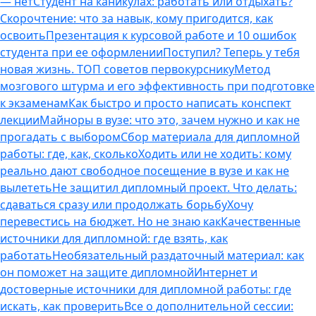
— нет
Студент на каникулах: работать или отдыхать?
Скорочтение: что за навык, кому пригодится, как
освоить
Презентация к курсовой работе и 10 ошибок
студента при ее оформлении
Поступил? Теперь у тебя
новая жизнь. ТОП советов первокурснику
Метод
мозгового штурма и его эффективность при подготовке
к экзаменам
Как быстро и просто написать конспект
лекции
Майноры в вузе: что это, зачем нужно и как не
прогадать с выбором
Сбор материала для дипломной
работы: где, как, сколько
Ходить или не ходить: кому
реально дают свободное посещение в вузе и как не
вылететь
Не защитил дипломный проект. Что делать:
сдаваться сразу или продолжать борьбу
Хочу
перевестись на бюджет. Но не знаю как
Качественные
источники для дипломной: где взять, как
работать
Необязательный раздаточный материал: как
он поможет на защите дипломной
Интернет и
достоверные источники для дипломной работы: где
искать, как проверить
Все о дополнительной сессии: