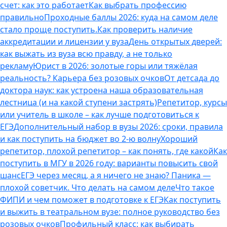
счет: как это работает
Как выбрать профессию
правильно
Проходные баллы 2026: куда на самом деле
стало проще поступить.
Как проверить наличие
аккредитации и лицензии у вуза
День открытых дверей:
как выжать из вуза всю правду, а не только
рекламу
Юрист в 2026: золотые горы или тяжёлая
реальность? Карьера без розовых очков
От детсада до
доктора наук: как устроена наша образовательная
лестница (и на какой ступени застрять)
Репетитор, курсы
или учитель в школе – как лучше подготовиться к
ЕГЭ
Дополнительный набор в вузы 2026: сроки, правила
и как поступить на бюджет во 2‑ю волну
Хороший
репетитор, плохой репетитор – как понять, где какой
Как
поступить в МГУ в 2026 году: варианты повысить свой
шанс
ЕГЭ через месяц, а я ничего не знаю? Паника —
плохой советчик. Что делать на самом деле
Что такое
ФИПИ и чем поможет в подготовке к ЕГЭ
Как поступить
и выжить в театральном вузе: полное руководство без
розовых очков
Профильный класс: как выбирать