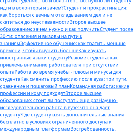
страхи
Студенчество и волонтерство: нужно ли cтуденту
идти в волонтеры и зачем?
Студент и прокрастинация:
как бороться с вечным откладыванием дел и не
скатиться до неуспеваемости
Второе высшее
образование: зачем нужно и как получить
Студент после
30-ти: опасения и вызовы на пути к
знаниям
Эффективное обучение: как тратить меньше
времени, чтобы выучить больше
Как изучать
иностранные языки студенту
Резюме студента: как
привлечь внимание работодателя при отсутствии
опыта
Работа во время учебы - плюсы и минусы для
студента
Как сменить профессию после вуза: три пути,
сравнение и пошаговый план
Командная работа: какие
профессии и кому подходят
Второе высшее
образование: стоит ли поступать еще раз
Научно-
исследовательская работа в вузе: что она дает
студенту?
Где студенту взять дополнительные знания
бесплатно в условиях ограниченного доступа к
международным платформам
Востребованность,