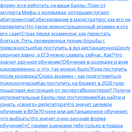
форму эссе работать на ваши баллы. План от
эксперта.
Мифы о колледжах, которыми пугают
абитуриентов
Собеседование в магистратуру: как его не
провалить
Что такое демонстрационный экзамен и кто
его сдает
Страх перед экзаменом: как перестать
бояться. Пять проверенных техник борьбы с
тревожностью
Как поступить в вуз дистанционно
Школу
окончил давно, а ЕГЭ нужно сдавать сейчас. Как?
Что
значит заочное обучение?
Обучение в колледже и вузе
одновременно: а что, так можно было?
Куда поступить
после колледжа?
Скоро экзамен – как подготовиться
психологически
Как поступить на бюджет в 2026 году:
пошаговая инструкция от эксперта
Волонтерил? Получи
дополнительные баллы при поступлении!
Как найти и
узнать «своего» репетитора
Что значит целевое
обучение в ВУЗе?
Очное или дистанционное обучение:
что выбрать
Что значит очно-заочная форма
обучения?
«С такими оценками тебе только в повара