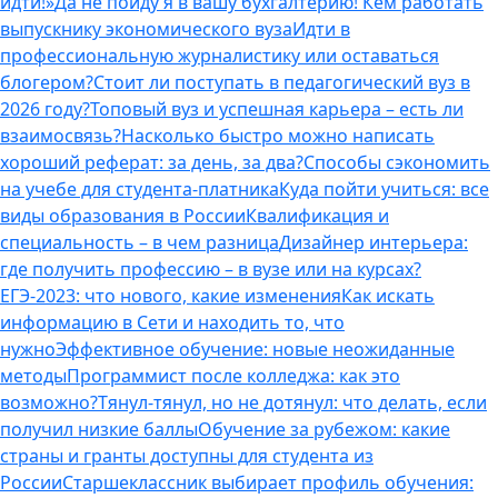
идти!»
Да не пойду я в вашу бухгалтерию! Кем работать
выпускнику экономического вуза
Идти в
профессиональную журналистику или оставаться
блогером?
Стоит ли поступать в педагогический вуз в
2026 году?
Топовый вуз и успешная карьера – есть ли
взаимосвязь?
Насколько быстро можно написать
хороший реферат: за день, за два?
Способы сэкономить
на учебе для студента-платника
Куда пойти учиться: все
виды образования в России
Квалификация и
специальность – в чем разница
Дизайнер интерьера:
где получить профессию – в вузе или на курсах?
ЕГЭ-2023: что нового, какие изменения
Как искать
информацию в Сети и находить то, что
нужно
Эффективное обучение: новые неожиданные
методы
Программист после колледжа: как это
возможно?
Тянул-тянул, но не дотянул: что делать, если
получил низкие баллы
Обучение за рубежом: какие
страны и гранты доступны для студента из
России
Старшеклассник выбирает профиль обучения: