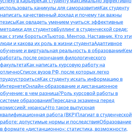
успеху в карьере
Как студенту максимально эффективно
использовать каникулы для саморазвития
Как студенту
написать качественный доклад и почему так важны
тезисы
Как овладеть умением учиться: эффективные
методики для студентов
Буллинг в студенческой среде:
как с этим бороться
Тьютор. Ментор. Наставник. Кто эти
люди и какова их роль в жизни студента
Адаптивное
обучение и виртуальная реальность в образовании
Кем
работать после окончания филологического
факультета
Как написать курсовую работу на
отлично
Список вузов РФ, после которых легко
трудоустроиться
Как студенту искать информацию в
Интернете
Онлайн-образование и дистанционное
обучение: в чем разница?
Роль курсовой работы в
системе образования
Пересдача экзамена перед
комиссией: нюансы
Что такое выпускная
квалификационная работа (ВКР)
Плагиат в студенческой
работе: допустимые нормы и последствия
Образование
в формате «дистанционно»: статистика, возможности,