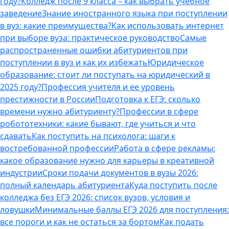
году?
Колледж после 9 класса – как выбрать учебное
заведение
Знание иностранного языка при поступлении
в вуз: какие преимущества?
Как использовать интернет
при выборе вуза: практическое руководство
Самые
распространенные ошибки абитуриентов при
поступлении в вуз и как их избежать
Юридическое
образование: стоит ли поступать на юридический в
2025 году?
Профессия учителя и ее уровень
престижности в России
Подготовка к ЕГЭ: сколько
времени нужно абитуриенту?
Профессии в сфере
робототехники: какие бывают, где учиться и что
сдавать
Как поступить на психолога: шаги к
востребованной профессии
Работа в сфере рекламы:
какое образование нужно для карьеры в креативной
индустрии
Сроки подачи документов в вузы 2026:
полный календарь абитуриента
Куда поступить после
колледжа без ЕГЭ 2026: список вузов, условия и
ловушки
Минимальные баллы ЕГЭ 2026 для поступления:
все пороги и как не остаться за бортом
Как подать