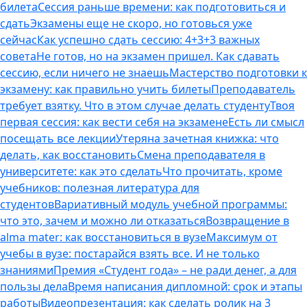
билета
Сессия раньше времени: как подготовиться и
сдать
Экзамены еще не скоро, но готовься уже
сейчас
Как успешно сдать сессию: 4+3+3 важных
совета
Не готов, но на экзамен пришел. Как сдавать
сессию, если ничего не знаешь
Мастерство подготовки к
экзамену: как правильно учить билеты
Преподаватель
требует взятку. Что в этом случае делать студенту
Твоя
первая сессия: как вести себя на экзамене
Есть ли смысл
посещать все лекции
Утеряна зачетная книжка: что
делать, как восстановить
Смена преподавателя в
университете: как это сделать
Что прочитать, кроме
учебников: полезная литература для
студентов
Вариативный модуль учебной программы:
что это, зачем и можно ли отказаться
Возвращение в
alma mater: как восстановиться в вузе
Максимум от
учебы в вузе: постарайся взять все. И не только
знаниями
Премия «Студент года» – не ради денег, а для
пользы дела
Время написания дипломной: срок и этапы
работы
Видеопрезентация: как сделать ролик на 3