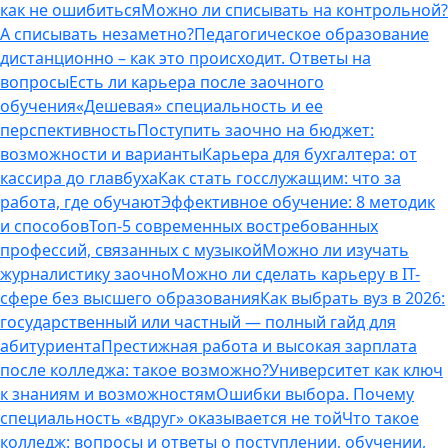
как не ошибиться
Можно ли списывать на контрольной?
А списывать незаметно?
Педагогическое образование
дистанционно – как это происходит. Ответы на
вопросы
Есть ли карьера после заочного
обучения
«Дешевая» специальность и ее
перспективность
Поступить заочно на бюджет:
возможности и варианты
Карьера для бухгалтера: от
кассира до главбуха
Как стать госслужащим: что за
работа, где обучают
Эффективное обучение: 8 методик
и способов
Топ-5 современных востребованных
профессий, связанных с музыкой
Можно ли изучать
журналистику заочно
Можно ли сделать карьеру в IT-
сфере без высшего образования
Как выбрать вуз в 2026:
государственный или частный — полный гайд для
абитуриента
Престижная работа и высокая зарплата
после колледжа: такое возможно?
Университет как ключ
к знаниям и возможностям
Ошибки выбора. Почему
специальность «вдруг» оказывается не той
Что такое
колледж: вопросы и ответы о поступлении, обучении,