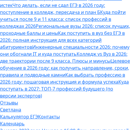
истек
Что делать, если не сдал ЕГЭ в 2026 году:
поступление в колледж, пересдача и план Б
Куда пойти
учиться после 9 и 11 класса: список профессий в
колледжах 2026
Региональные вузы 2026: список лучших,
проходные баллы и цены
Как поступить в вуз без ЕГЭ в
2026: полная инструкция для всех категорий
абитуриентов
Инженерные специальности 2026: почему
они обогнали IT и куда поступать
Колледж vs Вуз в 2026:
две траектории после 9 класса. Плюсы и минусы
Целевое
обучение в 2026 году: как получить направление, сроки,
правила и подводные камни
Как выбрать профессию в
2026 году: пошаговая инструкция и формула успеха
Куда
поступать в 2027: ТОП-7 профессий будущего (по
версии экспертов)
Отзывы
Светлана
Калькулятор ЕГЭ
Контакты
Календарь