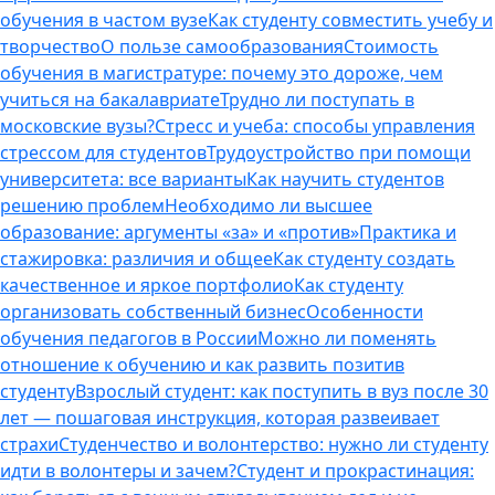
обучения в частом вузе
Как студенту совместить учебу и
творчество
О пользе самообразования
Стоимость
обучения в магистратуре: почему это дороже, чем
учиться на бакалавриате
Трудно ли поступать в
московские вузы?
Стресс и учеба: способы управления
стрессом для студентов
Трудоустройство при помощи
университета: все варианты
Как научить студентов
решению проблем
Необходимо ли высшее
образование: аргументы «за» и «против»
Практика и
стажировка: различия и общее
Как студенту создать
качественное и яркое портфолио
Как студенту
организовать собственный бизнес
Особенности
обучения педагогов в России
Можно ли поменять
отношение к обучению и как развить позитив
студенту
Взрослый студент: как поступить в вуз после 30
лет — пошаговая инструкция, которая развеивает
страхи
Студенчество и волонтерство: нужно ли cтуденту
идти в волонтеры и зачем?
Студент и прокрастинация: