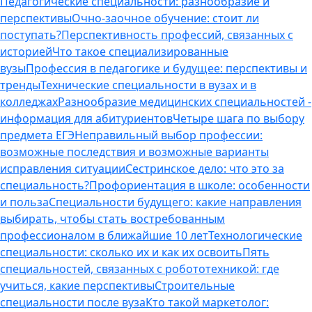
Педагогические специальности: разнообразие и
перспективы
Очно-заочное обучение: стоит ли
поступать?
Перспективность профессий, связанных с
историей
Что такое специализированные
вузы
Профессия в педагогике и будущее: перспективы и
тренды
Технические специальности в вузах и в
колледжах
Разнообразие медицинских специальностей -
информация для абитуриентов
Четыре шага по выбору
предмета ЕГЭ
Неправильный выбор профессии:
возможные последствия и возможные варианты
исправления ситуации
Сестринское дело: что это за
специальность?
Профориентация в школе: особенности
и польза
Специальности будущего: какие направления
выбирать, чтобы стать востребованным
профессионалом в ближайшие 10 лет
Технологические
специальности: сколько их и как их освоить
Пять
специальностей, связанных с робототехникой: где
учиться, какие перспективы
Строительные
специальности после вуза
Кто такой маркетолог: