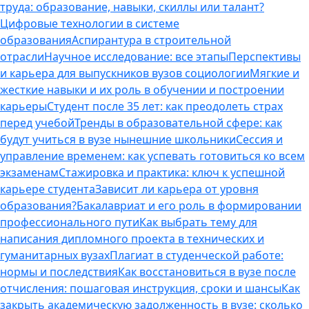
труда: образование, навыки, скиллы или талант?
Цифровые технологии в системе
образования
Аспирантура в строительной
отрасли
Научное исследование: все этапы
Перспективы
и карьера для выпускников вузов социологии
Мягкие и
жесткие навыки и их роль в обучении и построении
карьеры
Студент после 35 лет: как преодолеть страх
перед учебой
Тренды в образовательной сфере: как
будут учиться в вузе нынешние школьники
Сессия и
управление временем: как успевать готовиться ко всем
экзаменам
Стажировка и практика: ключ к успешной
карьере студента
Зависит ли карьера от уровня
образования?
Бакалавриат и его роль в формировании
профессионального пути
Как выбрать тему для
написания дипломного проекта в технических и
гуманитарных вузах
Плагиат в студенческой работе:
нормы и последствия
Как восстановиться в вузе после
отчисления: пошаговая инструкция, сроки и шансы
Как
закрыть академическую задолженность в вузе: сколько