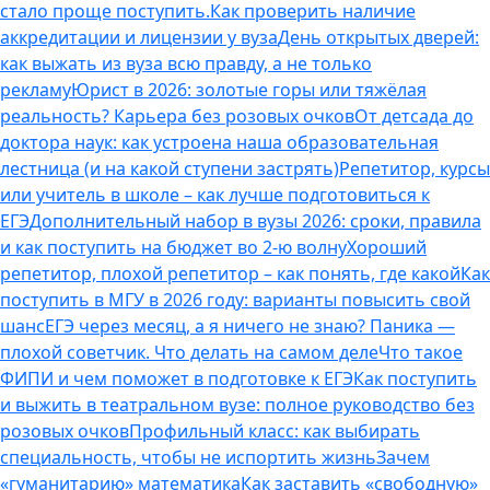
стало проще поступить.
Как проверить наличие
аккредитации и лицензии у вуза
День открытых дверей:
как выжать из вуза всю правду, а не только
рекламу
Юрист в 2026: золотые горы или тяжёлая
реальность? Карьера без розовых очков
От детсада до
доктора наук: как устроена наша образовательная
лестница (и на какой ступени застрять)
Репетитор, курсы
или учитель в школе – как лучше подготовиться к
ЕГЭ
Дополнительный набор в вузы 2026: сроки, правила
и как поступить на бюджет во 2‑ю волну
Хороший
репетитор, плохой репетитор – как понять, где какой
Как
поступить в МГУ в 2026 году: варианты повысить свой
шанс
ЕГЭ через месяц, а я ничего не знаю? Паника —
плохой советчик. Что делать на самом деле
Что такое
ФИПИ и чем поможет в подготовке к ЕГЭ
Как поступить
и выжить в театральном вузе: полное руководство без
розовых очков
Профильный класс: как выбирать
специальность, чтобы не испортить жизнь
Зачем
«гуманитарию» математика
Как заставить «свободную»