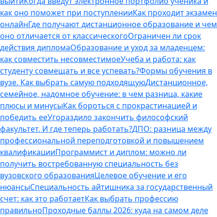
выйти
Когда введут электронное портфолио ученика и
как оно поможет при поступлении
Как проходит экзамен
онлайн
Где получают дистанционное образование и чем
оно отличается от классического
Ограничен ли срок
действия диплома
Образование и уход за младенцем:
как совместить несовместимое
Учеба и работа: как
студенту совмещать и все успевать?
Формы обучения в
вузе. Как выбрать самую подходящую
Дистанционное,
семейное, надомное обучение: в чем разница, какие
плюсы и минусы
Как бороться с прокрастинацией и
победить ее
Угораздило закончить философский
факультет. И где теперь работать?
ДПО: разница между
профессиональной переподготовкой и повышением
квалификации
Программист и диплом: можно ли
получить востребованную специальность без
вузовского образования
Целевое обучение и его
нюансы
Специальность айтишника за государственный
счет: как это работает
Как выбрать профессию
правильно
Проходные баллы 2026: куда на самом деле