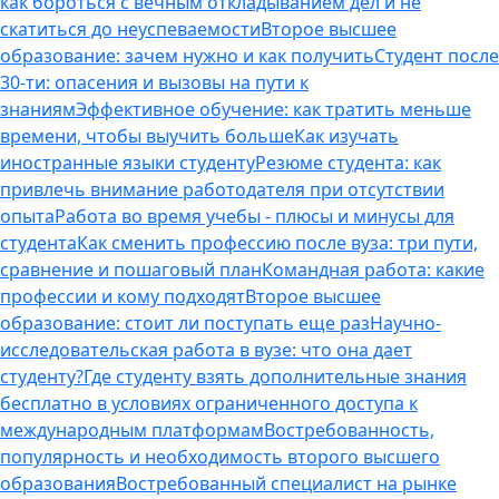
как бороться с вечным откладыванием дел и не
скатиться до неуспеваемости
Второе высшее
образование: зачем нужно и как получить
Студент после
30-ти: опасения и вызовы на пути к
знаниям
Эффективное обучение: как тратить меньше
времени, чтобы выучить больше
Как изучать
иностранные языки студенту
Резюме студента: как
привлечь внимание работодателя при отсутствии
опыта
Работа во время учебы - плюсы и минусы для
студента
Как сменить профессию после вуза: три пути,
сравнение и пошаговый план
Командная работа: какие
профессии и кому подходят
Второе высшее
образование: стоит ли поступать еще раз
Научно-
исследовательская работа в вузе: что она дает
студенту?
Где студенту взять дополнительные знания
бесплатно в условиях ограниченного доступа к
международным платформам
Востребованность,
популярность и необходимость второго высшего
образования
Востребованный специалист на рынке