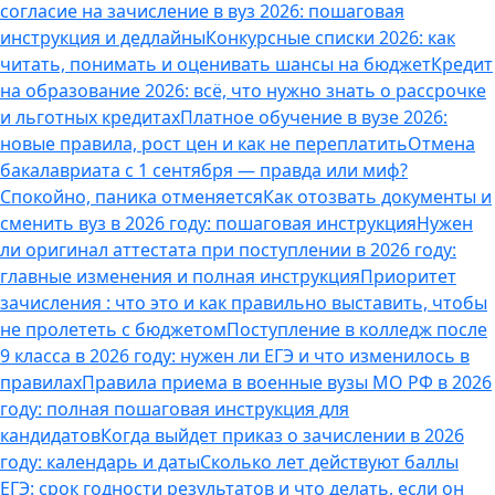
согласие на зачисление в вуз 2026: пошаговая
инструкция и дедлайны
Конкурсные списки 2026: как
читать, понимать и оценивать шансы на бюджет
Кредит
на образование 2026: всё, что нужно знать о рассрочке
и льготных кредитах
Платное обучение в вузе 2026:
новые правила, рост цен и как не переплатить
Отмена
бакалавриата с 1 сентября — правда или миф?
Спокойно, паника отменяется
Как отозвать документы и
сменить вуз в 2026 году: пошаговая инструкция
Нужен
ли оригинал аттестата при поступлении в 2026 году:
главные изменения и полная инструкция
Приоритет
зачисления : что это и как правильно выставить, чтобы
не пролететь с бюджетом
Поступление в колледж после
9 класса в 2026 году: нужен ли ЕГЭ и что изменилось в
правилах
Правила приема в военные вузы МО РФ в 2026
году: полная пошаговая инструкция для
кандидатов
Когда выйдет приказ о зачислении в 2026
году: календарь и даты
Сколько лет действуют баллы
ЕГЭ: срок годности результатов и что делать, если он