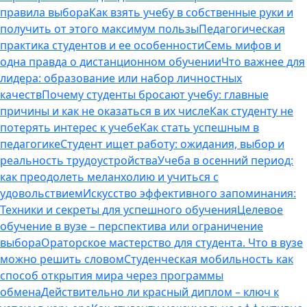
правила выбора
Как взять учебу в собственные руки и
получить от этого максимум пользы
Педагогическая
практика студентов и ее особенности
Семь мифов и
одна правда о дистанционном обучении
Что важнее для
лидера: образование или набор личностных
качеств
Почему студенты бросают учебу: главные
причины и как не оказаться в их числе
Как студенту не
потерять интерес к учебе
Как стать успешным в
педагогике
Студент ищет работу: ожидания, выбор и
реальность трудоустройства
Учеба в осенний период:
как преодолеть меланхолию и учиться с
удовольствием
Искусство эффективного запоминания:
Техники и секреты для успешного обучения
Целевое
обучение в вузе – перспектива или ограничение
выбора
Ораторское мастерство для студента. Что в вузе
можно решить словом
Студенческая мобильность как
способ открытия мира через программы
обмена
Действительно ли красный диплом – ключ к