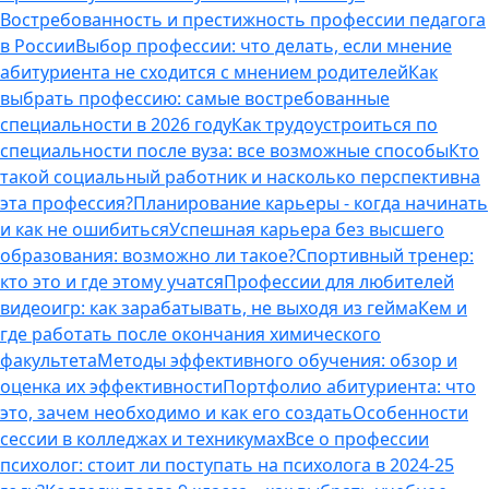
Востребованность и престижность профессии педагога
в России
Выбор профессии: что делать, если мнение
абитуриента не сходится с мнением родителей
Как
выбрать профессию: самые востребованные
специальности в 2026 году
Как трудоустроиться по
специальности после вуза: все возможные способы
Кто
такой социальный работник и насколько перспективна
эта профессия?
Планирование карьеры - когда начинать
и как не ошибиться
Успешная карьера без высшего
образования: возможно ли такое?
Спортивный тренер:
кто это и где этому учатся
Профессии для любителей
видеоигр: как зарабатывать, не выходя из гейма
Кем и
где работать после окончания химического
факультета
Методы эффективного обучения: обзор и
оценка их эффективности
Портфолио абитуриента: что
это, зачем необходимо и как его создать
Особенности
сессии в колледжах и техникумах
Все о профессии
психолог: стоит ли поступать на психолога в 2024-25