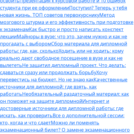
освоить
Презентация к курсовой работе и 10 ошибок
студента при ее оформлении
Поступил? Теперь у тебя
новая жизнь. ТОП советов первокурснику
Метод
мозгового штурма и его эффективность при подготовке
к экзаменам
Как быстро и просто написать конспект
лекции
Майноры в вузе: что это, зачем нужно и как не
прогадать с выбором
Сбор материала для дипломной
работы: где, как, сколько
Ходить или не ходить: кому
реально дают свободное посещение в вузе и как не
вылететь
Не защитил дипломный проект. Что делать:
сдаваться сразу или продолжать борьбу
Хочу
перевестись на бюджет. Но не знаю как
Качественные
источники для дипломной: где взять, как
работать
Необязательный раздаточный материал: как
он поможет на защите дипломной
Интернет и
достоверные источники для дипломной работы: где
искать, как проверить
Все о дополнительной сессии:
кто, когда и что сдает
Можно ли поменять
экзаменационный билет? О замене экзаменационного