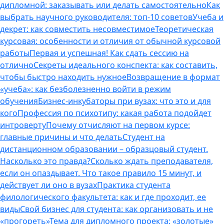
дипломной: заказывать или делать самостоятельно
Как
выбрать научного руководителя: топ-10 советов
Учеба и
декрет: как совместить несовместимое
Теоретическая
курсовая: особенности и отличия от обычной курсовой
работы
Первая и успешная! Как сдать сессию на
отлично
Секреты идеального конспекта: как составить,
чтобы быстро находить нужное
Возвращение в формат
«учеба»: как безболезненно войти в режим
обучения
Бизнес-инкубаторы при вузах: что это и для
кого
Профессия по психотипу: какая работа подойдет
интроверту
Почему отчисляют на первом курсе:
главные причины и что делать
Студент на
дистанционном образовании – образцовый студент.
Насколько это правда?
Сколько ждать преподавателя,
если он опаздывает. Что такое правило 15 минут, и
действует ли оно в вузах
Практика студента
филологического факультета: как и где проходит, ее
виды
Свой бизнес для студента: как организовать и не
«прогореть»
Тема для дипломного проекта: «золотые»