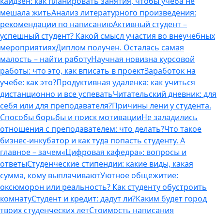
кайдзен: как планировать занятия, чтобы учеба не
мешала жить
Анализ литературного произведения:
рекомендации по написанию
Активный студент –
успешный студент? Какой смысл участия во внеучебных
мероприятиях
Диплом получен. Осталась самая
малость – найти работу
Научная новизна курсовой
работы: что это, как вписать в проект
Заработок на
учебе: как это?
Продуктивная удаленка: как учиться
дистанционно и все успевать
Читательский дневник: для
себя или для преподавателя?
Причины лени у студента.
Способы борьбы и поиск мотивации
Не заладились
отношения с преподавателем: что делать?
Что такое
бизнес-инкубатор и как туда попасть студенту. А
главное – зачем
«Цифровая кафедра»: вопросы и
ответы
Студенческие стипендии: какие виды, какая
сумма, кому выплачивают
Уютное общежитие:
оксюморон или реальность? Как студенту обустроить
комнату
Студент и кредит: дадут ли?
Каким будет город
твоих студенческих лет
Стоимость написания