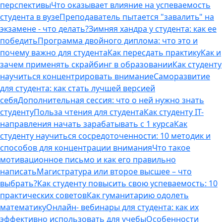
перспективы
Что оказывает влияние на успеваемость
студента в вузе
Преподаватель пытается "завалить" на
экзамене - что делать?
Зимняя хандра у студента: как ее
победить
Программа двойного диплома: что это и
почему важно для студента
Как пересдать практику
Как и
зачем применять скрайбинг в образовании
Как студенту
научиться концентрировать внимание
Саморазвитие
для студента: как стать лучшей версией
себя
Дополнительная сессия: что о ней нужно знать
студенту
Польза чтения для студента
Как студенту IT-
направления начать зарабатывать с 1 курса
Как
студенту научиться сосредоточенности: 10 методик и
способов для концентрации внимания
Что такое
мотивационное письмо и как его правильно
написать
Магистратура или второе высшее – что
выбрать?
Как студенту повысить свою успеваемость: 10
практических советов
Как гуманитарию одолеть
математику
Онлайн- вебинары для студента: как их
эффективно использовать для учебы
Особенности