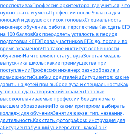
перспективах
Профессия архитектора: где учиться, что
нужно знать и уметь
Профессии после 9 класса для
юношей и девушек: список топовых
Специальность
инженер: обучение, работа, перспективы
Как сдать ЕГЭ
на 100 баллов
Как преодолеть усталость в период
подготовки к ЕГЭ
Права участников ЕГЭ: до, после и во
время экзаменов
Что такое институт: особенности
обучения
На что влияет статус вуза
Золотая медаль
выпускника школы: какие преимущества при
поступлении
Профессия инженер: разнообразие и
возможности
Ошибки родителей абитуриентов: как не
давить на детей при выборе вуза и специальности
Как
успешно сдать творческий экзамен
Топовые
высокооплачиваемые профессии без диплома о
высшем образовании
По каким критериям выбирать
колледж для обучения
Занятия в вузе: тип, названия,
длительность
Как стать фотографом: инструкция для
абитуриента
Лучший университет - какой он?