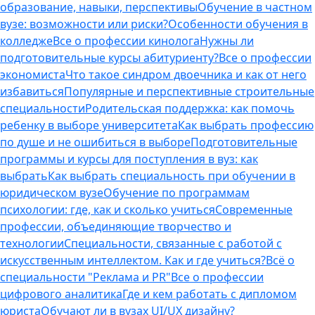
образование, навыки, перспективы
Обучение в частном
вузе: возможности или риски?
Особенности обучения в
колледже
Все о профессии кинолога
Нужны ли
подготовительные курсы абитуриенту?
Все о профессии
экономиста
Что такое синдром двоечника и как от него
избавиться
Популярные и перспективные строительные
специальности
Родительская поддержка: как помочь
ребенку в выборе университета
Как выбрать профессию
по душе и не ошибиться в выборе
Подготовительные
программы и курсы для поступления в вуз: как
выбрать
Как выбрать специальность при обучении в
юридическом вузе
Обучение по программам
психологии: где, как и сколько учиться
Современные
профессии, объединяющие творчество и
технологии
Специальности, связанные с работой с
искусственным интеллектом. Как и где учиться?
Всё о
специальности "Реклама и PR"
Все о профессии
цифрового аналитика
Где и кем работать с дипломом
юриста
Обучают ли в вузах UI/UX дизайну?