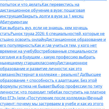
попыток и что делать
Как перевестись на
дистанционное обучение в вузе: пошаговая
инструкция
Закрыть долги в вузе за 1 месяц
Абитуриентам
Как выбрать вуз, если не знаешь, кем хочешь
стать
Рынок труда 2026: 6 специальностей, которые не
стыдно освоить онлайн
Дистанционное образование и
его популярность
Как и где учиться тем, у кого нет
времени на учебу
Востребованные специальности
сегодня и в будущем – какую профессию выбрать
нынешнему старшекласснику
Дистанционное
образование и развитие личности: как это
связано
Экстернат в колледже – реально? Да!
Высшее
образование + способность к адаптации. Без этой
формулы успеха не бывает
Выбор профессии по типу
личности: что подходит тебе
Как поступить на платное
без ЕГЭ» (или «Поступление после колледжа»)
Вечный
студент: почему мы застреваем в учебе и как из этого