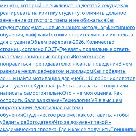
минуты, который не выключат на десятой секунде
Как
реагировать на критику студенту: отличить дельное
замечание от пустого трёпа и не обижаться
Как
студенту получать новые знания: методы эффективного
обучения, лайфхаки
Техники сторителлинга и их польза
для студента
Объем реферата-2026. Количество
страниц, согласно ГОСТу
Где взять правильные ответы
на экзаменационные вопросы
Возможно ли
понравиться преподавателю: нюансы поведения
В чем
разница между рефератом и докладом
Как победить
лень и найти мотивацию для учебы: 10 рабочих советов
для студентов
Курсовая работа: заказать готовую или
написать самостоятельно
Это – не моя оценка. Как
оспорить балл за экзамен
Технологии VR в высшем
образовании. Адаптивная система
обучения
Студенческое резюме: как составить, чтобы
убедить работодателя
Что за документ такой –
академическая справка. Где и как ее получить
Принципы