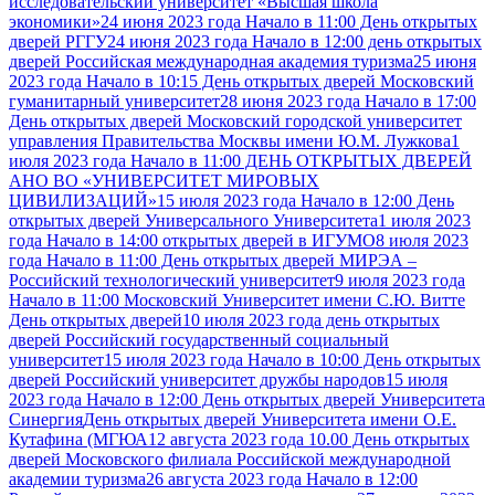
исследовательский университет «Высшая школа
экономики»
24 июня 2023 года Начало в 11:00 День открытых
дверей РГГУ
24 июня 2023 года Начало в 12:00 день открытых
дверей Российская международная академия туризма
25 июня
2023 года Начало в 10:15 День открытых дверей Московский
гуманитарный университет
28 июня 2023 года Начало в 17:00
День открытых дверей Московский городской университет
управления Правительства Москвы имени Ю.М. Лужкова
1
июля 2023 года Начало в 11:00 ДЕНЬ ОТКРЫТЫХ ДВЕРЕЙ
АНО ВО «УНИВЕРСИТЕТ МИРОВЫХ
ЦИВИЛИЗАЦИЙ»
15 июля 2023 года Начало в 12:00 День
открытых дверей Универсального Университета
1 июля 2023
года Начало в 14:00 открытых дверей в ИГУМО
8 июля 2023
года Начало в 11:00 День открытых дверей МИРЭА –
Российский технологический университет
9 июля 2023 года
Начало в 11:00 Московский Университет имени С.Ю. Витте
День открытых дверей
10 июля 2023 года день открытых
дверей Российский государственный социальный
университет
15 июля 2023 года Начало в 10:00 День открытых
дверей Российский университет дружбы народов
15 июля
2023 года Начало в 12:00 День открытых дверей Университета
Синергия
День открытых дверей Университета имени О.Е.
Кутафина (МГЮА
12 августа 2023 года 10.00 День открытых
дверей Московского филиала Российской международной
академии туризма
26 августа 2023 года Начало в 12:00