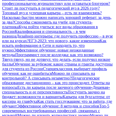
профессиональную журналистику или оставаться блогером?
Стоит ли поступать в педагогический вуз в 2026 году?
Топовый вуз и успешная карьера – есть ли взаимосвязь?
Насколько быстро можно написать хороший реферат: за день,
за два?
Способы сэкономить на учебе для студента-
платника
Куда пойти учиться: все виды образования в
России
Квалификация и специальность – в чем
разница
Дизайнер интерьера: где получить профессию – в вузе
или на курсах?
ЕГЭ-2023: что нового, какие изменения
Как
искать информацию в Сети и находить то, что
нужно
Эффективное обучение: новые неожиданные
методы
Программист после колледжа: как это возможно?
Тянул-тянул, но не дотянул: что делать, если получил низкие
баллы
Обучение за рубежом: какие страны и гранты доступны
для студента из России
Старшеклассник выбирает профиль
обучения: как не ошибиться
Можно ли списывать на
контрольной? А списывать незаметно?
Педагогическое
образование дистанционно – как это происходит. Ответы на
вопросы
Есть ли карьера после заочного обучения
«Дешевая»
специальность и ее перспективность
Поступить заочно на
бюджет: возможности и варианты
Карьера для бухгалтера: от
кассира до главбуха
Как стать госслужащим: что за работа, где
обучают
Эффективное обучение: 8 методик и способов
Топ-5
современных востребованных профессий, связанных с
музыкой
Можно ли изучать журналистику заочно
Можно ли