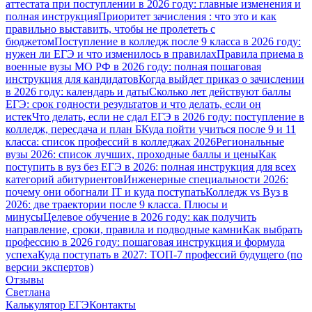
аттестата при поступлении в 2026 году: главные изменения и
полная инструкция
Приоритет зачисления : что это и как
правильно выставить, чтобы не пролететь с
бюджетом
Поступление в колледж после 9 класса в 2026 году:
нужен ли ЕГЭ и что изменилось в правилах
Правила приема в
военные вузы МО РФ в 2026 году: полная пошаговая
инструкция для кандидатов
Когда выйдет приказ о зачислении
в 2026 году: календарь и даты
Сколько лет действуют баллы
ЕГЭ: срок годности результатов и что делать, если он
истек
Что делать, если не сдал ЕГЭ в 2026 году: поступление в
колледж, пересдача и план Б
Куда пойти учиться после 9 и 11
класса: список профессий в колледжах 2026
Региональные
вузы 2026: список лучших, проходные баллы и цены
Как
поступить в вуз без ЕГЭ в 2026: полная инструкция для всех
категорий абитуриентов
Инженерные специальности 2026:
почему они обогнали IT и куда поступать
Колледж vs Вуз в
2026: две траектории после 9 класса. Плюсы и
минусы
Целевое обучение в 2026 году: как получить
направление, сроки, правила и подводные камни
Как выбрать
профессию в 2026 году: пошаговая инструкция и формула
успеха
Куда поступать в 2027: ТОП-7 профессий будущего (по
версии экспертов)
Отзывы
Светлана
Калькулятор ЕГЭ
Контакты