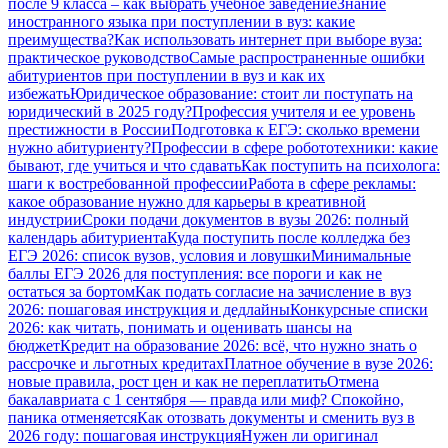
после 9 класса – как выбрать учебное заведение
Знание
иностранного языка при поступлении в вуз: какие
преимущества?
Как использовать интернет при выборе вуза:
практическое руководство
Самые распространенные ошибки
абитуриентов при поступлении в вуз и как их
избежать
Юридическое образование: стоит ли поступать на
юридический в 2025 году?
Профессия учителя и ее уровень
престижности в России
Подготовка к ЕГЭ: сколько времени
нужно абитуриенту?
Профессии в сфере робототехники: какие
бывают, где учиться и что сдавать
Как поступить на психолога:
шаги к востребованной профессии
Работа в сфере рекламы:
какое образование нужно для карьеры в креативной
индустрии
Сроки подачи документов в вузы 2026: полный
календарь абитуриента
Куда поступить после колледжа без
ЕГЭ 2026: список вузов, условия и ловушки
Минимальные
баллы ЕГЭ 2026 для поступления: все пороги и как не
остаться за бортом
Как подать согласие на зачисление в вуз
2026: пошаговая инструкция и дедлайны
Конкурсные списки
2026: как читать, понимать и оценивать шансы на
бюджет
Кредит на образование 2026: всё, что нужно знать о
рассрочке и льготных кредитах
Платное обучение в вузе 2026:
новые правила, рост цен и как не переплатить
Отмена
бакалавриата с 1 сентября — правда или миф? Спокойно,
паника отменяется
Как отозвать документы и сменить вуз в
2026 году: пошаговая инструкция
Нужен ли оригинал