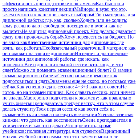
эффективность при подготовке к экзаменам
Как быстро и
просто написать конспект лекции
Майноры в вузе: что это,
зачем нужно и как не прогадать с выбором
Сбор материала для
дипломной работы: где, как, сколько
Ходить или не ходить:
кому реально дают свободное посещение в вузе и как не
вылететь
Не защитил дипломный проект. Что делать: сдаваться
сразу или продолжать борьбу
Хочу перевестись на бюджет. Но
не знаю как
Качественные источники для дипломной: где
взять, как работать
Необязательный раздаточный материал: как
он поможет на защите дипломной
Интернет и достоверные
источники для дипломной работы: где искать, как
проверить
Все о дополнительной сессии: кто, когда и что
сдает
Можно ли поменять экзаменационный билет? О замене
экзаменационного билета
Сессия раньше времени: как
подготовиться и сдать
Экзамены еще не скоро, но готовься уже
сейчас
Как успешно сдать сессию: 4+3+3 важных совета
Не
готов, но на экзамен пришел. Как сдавать сессию, если ничего
не знаешь
Мастерство подготовки к экзамену: как правильно
учить билеты
Преподаватель требует взятку. Что в этом случае
делать студенту
Твоя первая сессия: как вести себя на
экзамене
Есть ли смысл посещать все лекции
Утеряна зачетная
книжка: что делать, как восстановить
Смена преподавателя в
университете: как это сделать
Что прочитать, кроме
учебников: полезная литература для студентов
Вариативный
модуль учебной программы: что это, зачем и можно ли