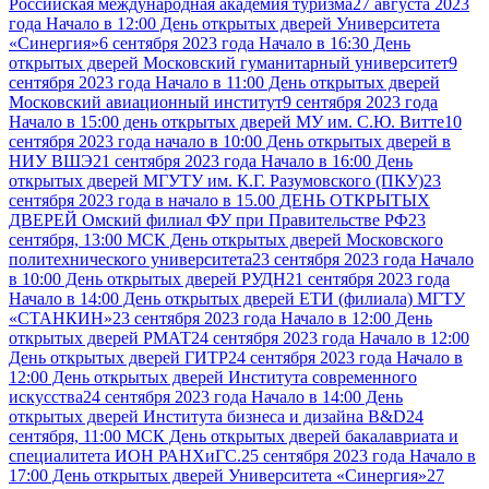
Российская международная академия туризма
27 августа 2023
года Начало в 12:00 День открытых дверей Университета
«Синергия»
6 сентября 2023 года Начало в 16:30 День
открытых дверей Московский гуманитарный университет
9
сентября 2023 года Начало в 11:00 День открытых дверей
Московский авиационный институт
9 сентября 2023 года
Начало в 15:00 день открытых дверей МУ им. С.Ю. Витте
10
сентября 2023 года начало в 10:00 День открытых дверей в
НИУ ВШЭ
21 сентября 2023 года Начало в 16:00 День
открытых дверей МГУТУ им. К.Г. Разумовского (ПКУ)
23
сентября 2023 года в начало в 15.00 ДЕНЬ ОТКРЫТЫХ
ДВЕРЕЙ Омский филиал ФУ при Правительстве РФ
23
сентября, 13:00 МСК День открытых дверей Московского
политехнического университета
23 сентября 2023 года Начало
в 10:00 День открытых дверей РУДН
21 сентября 2023 года
Начало в 14:00 День открытых дверей ЕТИ (филиала) МГТУ
«СТАНКИН»
23 сентября 2023 года Начало в 12:00 День
открытых дверей РМАТ
24 сентября 2023 года Начало в 12:00
День открытых дверей ГИТР
24 сентября 2023 года Начало в
12:00 День открытых дверей Института современного
искусства
24 сентября 2023 года Начало в 14:00 День
открытых дверей Института бизнеса и дизайна B&D
24
сентября, 11:00 МСК День открытых дверей бакалавриата и
специалитета ИОН РАНХиГС.
25 сентября 2023 года Начало в
17:00 День открытых дверей Университета «Синергия»
27