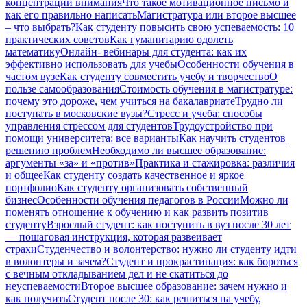
концентрации внимания
Что такое мотивационное письмо и
как его правильно написать
Магистратура или второе высшее
– что выбрать?
Как студенту повысить свою успеваемость: 10
практических советов
Как гуманитарию одолеть
математику
Онлайн- вебинары для студента: как их
эффективно использовать для учебы
Особенности обучения в
частом вузе
Как студенту совместить учебу и творчество
О
пользе самообразования
Стоимость обучения в магистратуре:
почему это дороже, чем учиться на бакалавриате
Трудно ли
поступать в московские вузы?
Стресс и учеба: способы
управления стрессом для студентов
Трудоустройство при
помощи университета: все варианты
Как научить студентов
решению проблем
Необходимо ли высшее образование:
аргументы «за» и «против»
Практика и стажировка: различия
и общее
Как студенту создать качественное и яркое
портфолио
Как студенту организовать собственный
бизнес
Особенности обучения педагогов в России
Можно ли
поменять отношение к обучению и как развить позитив
студенту
Взрослый студент: как поступить в вуз после 30 лет
— пошаговая инструкция, которая развеивает
страхи
Студенчество и волонтерство: нужно ли cтуденту идти
в волонтеры и зачем?
Студент и прокрастинация: как бороться
с вечным откладыванием дел и не скатиться до
неуспеваемости
Второе высшее образование: зачем нужно и
как получить
Студент после 30: как решиться на учебу,