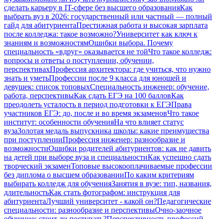
сделать карьеру в IT-сфере без высшего образования
Как
выбрать вуз в 2026: государственный или частный — полный
гайд для абитуриента
Престижная работа и высокая зарплата
после колледжа: такое возможно?
Университет как ключ к
знаниям и возможностям
Ошибки выбора. Почему
специальность «вдруг» оказывается не той
Что такое колледж:
вопросы и ответы о поступлении, обучении,
перспективах
Профессия архитектора: где учиться, что нужно
знать и уметь
Профессии после 9 класса для юношей и
девушек: список топовых
Специальность инженер: обучение,
работа, перспективы
Как сдать ЕГЭ на 100 баллов
Как
преодолеть усталость в период подготовки к ЕГЭ
Права
участников ЕГЭ: до, после и во время экзаменов
Что такое
институт: особенности обучения
На что влияет статус
вуза
Золотая медаль выпускника школы: какие преимущества
при поступлении
Профессия инженер: разнообразие и
возможности
Ошибки родителей абитуриентов: как не давить
на детей при выборе вуза и специальности
Как успешно сдать
творческий экзамен
Топовые высокооплачиваемые профессии
без диплома о высшем образовании
По каким критериям
выбирать колледж для обучения
Занятия в вузе: тип, названия,
длительность
Как стать фотографом: инструкция для
абитуриента
Лучший университет - какой он?
Педагогические
специальности: разнообразие и перспективы
Очно-заочное
обучение: стоит ли поступать?
Перспективность профессий,