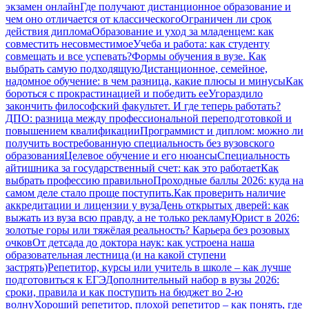
экзамен онлайн
Где получают дистанционное образование и
чем оно отличается от классического
Ограничен ли срок
действия диплома
Образование и уход за младенцем: как
совместить несовместимое
Учеба и работа: как студенту
совмещать и все успевать?
Формы обучения в вузе. Как
выбрать самую подходящую
Дистанционное, семейное,
надомное обучение: в чем разница, какие плюсы и минусы
Как
бороться с прокрастинацией и победить ее
Угораздило
закончить философский факультет. И где теперь работать?
ДПО: разница между профессиональной переподготовкой и
повышением квалификации
Программист и диплом: можно ли
получить востребованную специальность без вузовского
образования
Целевое обучение и его нюансы
Специальность
айтишника за государственный счет: как это работает
Как
выбрать профессию правильно
Проходные баллы 2026: куда на
самом деле стало проще поступить.
Как проверить наличие
аккредитации и лицензии у вуза
День открытых дверей: как
выжать из вуза всю правду, а не только рекламу
Юрист в 2026:
золотые горы или тяжёлая реальность? Карьера без розовых
очков
От детсада до доктора наук: как устроена наша
образовательная лестница (и на какой ступени
застрять)
Репетитор, курсы или учитель в школе – как лучше
подготовиться к ЕГЭ
Дополнительный набор в вузы 2026:
сроки, правила и как поступить на бюджет во 2‑ю
волну
Хороший репетитор, плохой репетитор – как понять, где