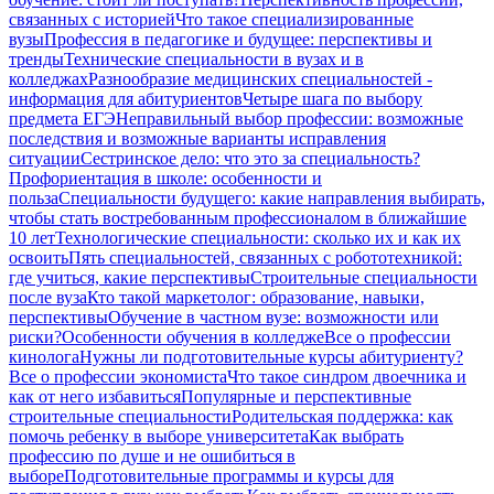
связанных с историей
Что такое специализированные
вузы
Профессия в педагогике и будущее: перспективы и
тренды
Технические специальности в вузах и в
колледжах
Разнообразие медицинских специальностей -
информация для абитуриентов
Четыре шага по выбору
предмета ЕГЭ
Неправильный выбор профессии: возможные
последствия и возможные варианты исправления
ситуации
Сестринское дело: что это за специальность?
Профориентация в школе: особенности и
польза
Специальности будущего: какие направления выбирать,
чтобы стать востребованным профессионалом в ближайшие
10 лет
Технологические специальности: сколько их и как их
освоить
Пять специальностей, связанных с робототехникой:
где учиться, какие перспективы
Строительные специальности
после вуза
Кто такой маркетолог: образование, навыки,
перспективы
Обучение в частном вузе: возможности или
риски?
Особенности обучения в колледже
Все о профессии
кинолога
Нужны ли подготовительные курсы абитуриенту?
Все о профессии экономиста
Что такое синдром двоечника и
как от него избавиться
Популярные и перспективные
строительные специальности
Родительская поддержка: как
помочь ребенку в выборе университета
Как выбрать
профессию по душе и не ошибиться в
выборе
Подготовительные программы и курсы для