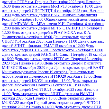
дверей в РГПУ им. Герцена
13 сентября 2023 года Начало в
16:30 День открытых дверей МосГУ
13 октября в 18:00 День
открытых дверей СПбГУПТД
14 сентября 2023 года Начало в
19:00 День открытых дверей ВАВТ Минэкономразвития
России
14 октября в10:00 Общеакадемический день открытых
дверей МГАВМиБ – МВА имени К.И. Скрябина
14 октября в
12:00 День открытых дверей МГТУ СТАНКИН
14 октября в
12:00 День открытых дверей в РГАУ-МСХА им. К.А.
Тимирязева
14 октября в 16:00 День открытых дверей
СПбГЭУ
14 октября 2023 года Начало в 11:00 День открытых
дверей ЗПИТ – филиала РМАТ
15 октября в 12:00 День
открытых дверей ННГУ им. Лобачевского
15 октября в 12:00
День открытых дверей РАНХиГС Санкт-Петербург
18 октября
в 16:00 День открытых дверей РГПУ им. Герцена
18 октября
2023 года Начало в 19:00 День открытых дверей Института
МИРБИС
19 октября 2023 года День открытых дверей ВАВТ
Минэкономразвития России
19 октября День открытых
лабораторий на Ломоносова ИТМО
20 октября в 18:00 День
открытых дверей КФУ
21 октября в 13:00 День открытых
дверей Московский Политех
21 октября в 13:30 День
открытых дверей ОмГУПС
21 октября 2023 года Начало в
11:00 День открытых дверей ЗПИТ – филиала РМАТ
21
октября 2023 года Начало в 13:00 День открытых дверей
МФЮА
22 октября Первый день открытых дверей ДГТУ
21
сентября 2023 г Начало в 14:00 День открытых дверей ЕТИ