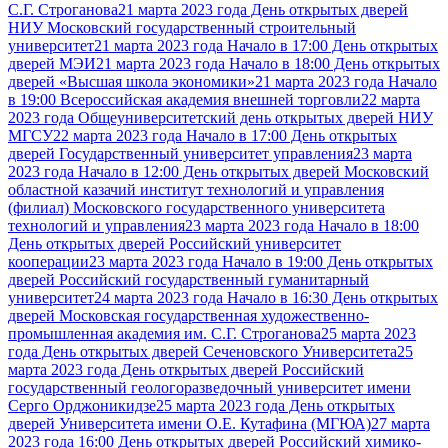
С.Г. Строганова
21 марта 2023 года День открытых дверей
НИУ Московский государственный строительный
университет
21 марта 2023 года Начало в 17:00 День открытых
дверей МЭИ
21 марта 2023 года Начало в 18:00 День открытых
дверей «Высшая школа экономики»
21 марта 2023 года Начало
в 19:00 Всероссийская академия внешней торговли
22 марта
2023 года Общеуниверситетский день открытых дверей НИУ
МГСУ
22 марта 2023 года Начало в 17:00 День открытых
дверей Государственный университет управления
23 марта
2023 года Начало в 12:00 День открытых дверей Московский
областной казачий институт технологий и управления
(филиал) Московского государственного университета
технологий и управления
23 марта 2023 года Начало в 18:00
День открытых дверей Российский университет
кооперации
23 марта 2023 года Начало в 19:00 День открытых
дверей Российский государственный гуманитарный
университет
24 марта 2023 года Начало в 16:30 День открытых
дверей Московская государственная художественно-
промышленная академия им. С.Г. Строганова
25 марта 2023
года День открытых дверей Сеченовского Университета
25
марта 2023 года День открытых дверей Российский
государственный геологоразведочный университет имени
Серго Орджоникидзе
25 марта 2023 года День открытых
дверей Университета имени О.Е. Кутафина (МГЮА)
27 марта
2023 года 16:00 День открытых дверей Российский химико-