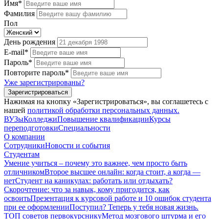
Имя*
Фамилия
Пол
День рождения
E-mail*
Пароль*
Повторите пароль*
Уже зарегистрированы?
Зарегистрироваться
Нажимая на кнопку «Зарегистрироваться», вы соглашетесь с
нашей
политикой обработки персональных данных.
ВУЗы
Колледжи
Повышение квалификации
Курсы
переподготовки
Специальности
О компании
Сотрудники
Новости и события
Студентам
Умение учиться – почему это важнее, чем просто быть
отличником
Второе высшее онлайн: когда стоит, а когда —
нет
Студент на каникулах: работать или отдыхать?
Скорочтение: что за навык, кому пригодится, как
освоить
Презентация к курсовой работе и 10 ошибок студента
при ее оформлении
Поступил? Теперь у тебя новая жизнь.
ТОП советов первокурснику
Метод мозгового штурма и его