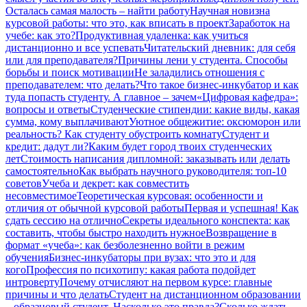
Осталась самая малость – найти работу
Научная новизна
курсовой работы: что это, как вписать в проект
Заработок на
учебе: как это?
Продуктивная удаленка: как учиться
дистанционно и все успевать
Читательский дневник: для себя
или для преподавателя?
Причины лени у студента. Способы
борьбы и поиск мотивации
Не заладились отношения с
преподавателем: что делать?
Что такое бизнес-инкубатор и как
туда попасть студенту. А главное – зачем
«Цифровая кафедра»:
вопросы и ответы
Студенческие стипендии: какие виды, какая
сумма, кому выплачивают
Уютное общежитие: оксюморон или
реальность? Как студенту обустроить комнату
Студент и
кредит: дадут ли?
Каким будет город твоих студенческих
лет
Стоимость написания дипломной: заказывать или делать
самостоятельно
Как выбрать научного руководителя: топ-10
советов
Учеба и декрет: как совместить
несовместимое
Теоретическая курсовая: особенности и
отличия от обычной курсовой работы
Первая и успешная! Как
сдать сессию на отлично
Секреты идеального конспекта: как
составить, чтобы быстро находить нужное
Возвращение в
формат «учеба»: как безболезненно войти в режим
обучения
Бизнес-инкубаторы при вузах: что это и для
кого
Профессия по психотипу: какая работа подойдет
интроверту
Почему отчисляют на первом курсе: главные
причины и что делать
Студент на дистанционном образовании
– образцовый студент. Насколько это правда?
Сколько ждать