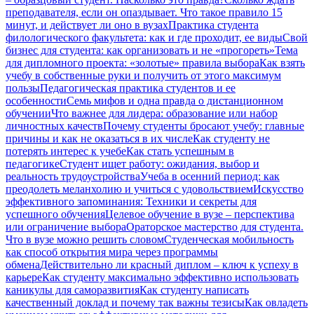
преподавателя, если он опаздывает. Что такое правило 15
минут, и действует ли оно в вузах
Практика студента
филологического факультета: как и где проходит, ее виды
Свой
бизнес для студента: как организовать и не «прогореть»
Тема
для дипломного проекта: «золотые» правила выбора
Как взять
учебу в собственные руки и получить от этого максимум
пользы
Педагогическая практика студентов и ее
особенности
Семь мифов и одна правда о дистанционном
обучении
Что важнее для лидера: образование или набор
личностных качеств
Почему студенты бросают учебу: главные
причины и как не оказаться в их числе
Как студенту не
потерять интерес к учебе
Как стать успешным в
педагогике
Студент ищет работу: ожидания, выбор и
реальность трудоустройства
Учеба в осенний период: как
преодолеть меланхолию и учиться с удовольствием
Искусство
эффективного запоминания: Техники и секреты для
успешного обучения
Целевое обучение в вузе – перспектива
или ограничение выбора
Ораторское мастерство для студента.
Что в вузе можно решить словом
Студенческая мобильность
как способ открытия мира через программы
обмена
Действительно ли красный диплом – ключ к успеху в
карьере
Как студенту максимально эффективно использовать
каникулы для саморазвития
Как студенту написать
качественный доклад и почему так важны тезисы
Как овладеть