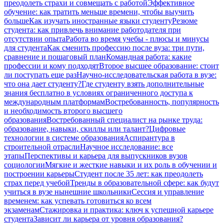
преодолеть страхи и совмещать с работой
Эффективное
обучение: как тратить меньше времени, чтобы выучить
больше
Как изучать иностранные языки студенту
Резюме
студента: как привлечь внимание работодателя при
отсутствии опыта
Работа во время учебы - плюсы и минусы
для студента
Как сменить профессию после вуза: три пути,
сравнение и пошаговый план
Командная работа: какие
профессии и кому подходят
Второе высшее образование: стоит
ли поступать еще раз
Научно-исследовательская работа в вузе:
что она дает студенту?
Где студенту взять дополнительные
знания бесплатно в условиях ограниченного доступа к
международным платформам
Востребованность, популярность
и необходимость второго высшего
образования
Востребованный специалист на рынке труда:
образование, навыки, скиллы или талант?
Цифровые
технологии в системе образования
Аспирантура в
строительной отрасли
Научное исследование: все
этапы
Перспективы и карьера для выпускников вузов
социологии
Мягкие и жесткие навыки и их роль в обучении и
построении карьеры
Студент после 35 лет: как преодолеть
страх перед учебой
Тренды в образовательной сфере: как будут
учиться в вузе нынешние школьники
Сессия и управление
временем: как успевать готовиться ко всем
экзаменам
Стажировка и практика: ключ к успешной карьере
студента
Зависит ли карьера от уровня образования?