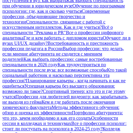
поступления в вуз: как выбрать
Как выбрать специальность
при обучении в юридическом вузе
Обучение по программам
психологии: где, как и сколько учиться
Современные
профессии, объединяющие творчество и
технологии
Специальности, связанные с работой с
искусственным интеллектом. Как и где учиться?
Всё о
специальности "Реклама и PR"
Все о профессии цифрового
аналитика
Где и кем работать с дипломом юриста
Обучают ли в
вузах UI/UX дизайну?
Востребованность и престижность
профессии педагога в России
Выбор профессии: что делать,
если мнение абитуриента не сходится с мнением
родителей
Как выбрать профессию: самые востребованные
специальности в 2026 году
Как трудоустроиться по
специальности после вуза: все возможные способы
Кто такой
социальный работник и насколько перспективна эта
профессия?
Планирование карьеры - когда начинать и как не
ошибиться
Успешная карьера без высшего образования:
возможно ли такое?
Спортивный тренер: кто это и где этому
учатся
Профессии для любителей видеоигр: как зарабатывать,
не выходя из гейма
Кем и где работать после окончания
химического факультета
Методы эффективного обучения:
обзор и оценка их эффективности
Портфолио абитуриента:
что это, зачем необходимо и как его создать
Особенности
сессии в колледжах и техникумах
Все о профессии психолог:
стоит ли поступать на психолога в 2024-25 году?
Колледж