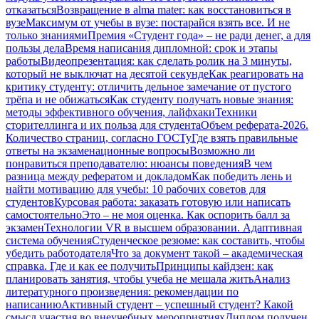
отказаться
Возвращение в alma mater: как восстановиться в
вузе
Максимум от учебы в вузе: постарайся взять все. И не
только знаниями
Премия «Студент года» – не ради денег, а для
пользы дела
Время написания дипломной: срок и этапы
работы
Видеопрезентация: как сделать ролик на 3 минуты,
который не выключат на десятой секунде
Как реагировать на
критику студенту: отличить дельное замечание от пустого
трёпа и не обижаться
Как студенту получать новые знания:
методы эффективного обучения, лайфхаки
Техники
сторителлинга и их польза для студента
Объем реферата-2026.
Количество страниц, согласно ГОСТу
Где взять правильные
ответы на экзаменационные вопросы
Возможно ли
понравиться преподавателю: нюансы поведения
В чем
разница между рефератом и докладом
Как победить лень и
найти мотивацию для учебы: 10 рабочих советов для
студентов
Курсовая работа: заказать готовую или написать
самостоятельно
Это – не моя оценка. Как оспорить балл за
экзамен
Технологии VR в высшем образовании. Адаптивная
система обучения
Студенческое резюме: как составить, чтобы
убедить работодателя
Что за документ такой – академическая
справка. Где и как ее получить
Принципы кайдзен: как
планировать занятия, чтобы учеба не мешала жить
Анализ
литературного произведения: рекомендации по
написанию
Активный студент – успешный студент? Какой
смысл участия во внеучебных мероприятиях
Диплом получен.