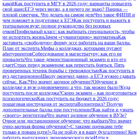
какой
Как поступить в МГУ в 2026 году: варианты повысить
свой шанс
ЕГЭ через месяц, а я ничего не знаю? Паника —
плохой советчик. Что делать на самом деле
Что такое ФИПИ и
чем поможет в подготовке к ЕГЭ
Как поступить и выжить в
театральном вузе: полное руководство без розовых
очков
Профильный класс: как выбирать специальность, чтобы
не испортить жизнь
Зачем «гуманитарию» математика
Как
заставить «свободную» форму эссе работать на ваши баллы.
План от эксперта.
Мифы о колледжах, которыми пугают
абитуриентов
Собеседование в магистратуру: как его не
провалить
Что такое демонстрационный экзамен и кто его
сдает
Страх перед экзаменом: как перестать бояться. Пять
проверенных техник борьбы с тревожностью
Как поступить в
вуз дистанционно
Школу окончил давно, а ЕГЭ нужно сдавать
сейчас. Как?
Что значит заочное обучение?
Обучение в
колледже и вузе одновременно: а что, так можно было?
Куда
поступить после колледжа?
Скоро экзамен – как подготовиться
психологически
Как поступить на бюджет в 2026 году:
пошаговая инструкция от эксперта
Волонтерил? Получи
дополнительные баллы при поступлении!
Как найти и узнать
«своего» репетитора
Что значит целевое обучение в ВУЗе?
Очное или дистанционное обучение: что выбрать
Что значит
очно-заочная форма обучения?
«С такими оценками тебе
только в повара идти!»
Да не пойду я в вашу бухгалтерию! Кем
работать выпускнику экономического вуза
Идти в