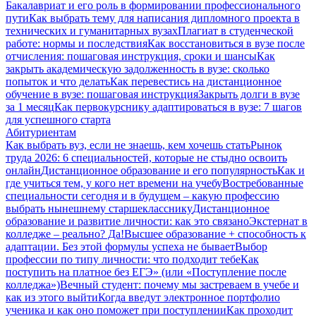
Бакалавриат и его роль в формировании профессионального
пути
Как выбрать тему для написания дипломного проекта в
технических и гуманитарных вузах
Плагиат в студенческой
работе: нормы и последствия
Как восстановиться в вузе после
отчисления: пошаговая инструкция, сроки и шансы
Как
закрыть академическую задолженность в вузе: сколько
попыток и что делать
Как перевестись на дистанционное
обучение в вузе: пошаговая инструкция
Закрыть долги в вузе
за 1 месяц
Как первокурснику адаптироваться в вузе: 7 шагов
для успешного старта
Абитуриентам
Как выбрать вуз, если не знаешь, кем хочешь стать
Рынок
труда 2026: 6 специальностей, которые не стыдно освоить
онлайн
Дистанционное образование и его популярность
Как и
где учиться тем, у кого нет времени на учебу
Востребованные
специальности сегодня и в будущем – какую профессию
выбрать нынешнему старшекласснику
Дистанционное
образование и развитие личности: как это связано
Экстернат в
колледже – реально? Да!
Высшее образование + способность к
адаптации. Без этой формулы успеха не бывает
Выбор
профессии по типу личности: что подходит тебе
Как
поступить на платное без ЕГЭ» (или «Поступление после
колледжа»)
Вечный студент: почему мы застреваем в учебе и
как из этого выйти
Когда введут электронное портфолио
ученика и как оно поможет при поступлении
Как проходит