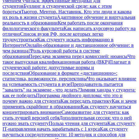
умением учиться: эффективные методики для
студентов
Буллинг в студенческой среде: как с этим
бороться
Тьютор. Ментор. Наставник. Кто эти люди и какова
их роль в жизни студента
Адаптивное обучение и виртуальная
реальность в образовании
Кем работать после окончания
филологического факультета
Как написать курсовую работу на
отлично
Список вузов РФ, после которых легко
трудоустроиться
Как студенту искать информацию в
Интернете
Онлайн-образование и дистанционное обучение: в
чем разница?
Роль курсовой работы в системе
образования
Пересдача экзамена перед комиссией: нюансы
Что
такое выпускная квалификационная работа (ВКР)
Плагиат в
студенческой работе: допустимые нормы и
последствия
Образование в формате «дистанционно»:
статистика, возможности, перспективы
Что оказывает влияние
на успеваемость студента в вузе
Преподаватель пытается
"завалить" на экзамене - что делать?
Зимняя хандра у студента:
как ее победить
Программа двойного диплома: что это и
почему важно для студента
Как пересдать практику
Как и зачем
применять скрайбинг в образовании
Как студенту научиться
концентрировать внимание
Саморазвитие для студента: как
стать лучшей версией себя
Дополнительная сессия: что о ней
нужно знать студенту
Польза чтения для студента
Как студенту
IT-направления начать зарабатывать с 1 курса
Как студенту
научиться сосредоточенности: 10 методик и способов для