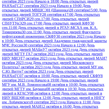
сентября 2023 года Начало в 18:00 День открытых дверей
РАНХиГС
27 сентября 2023 года Начало в 19:00 День
открытых дверей МВШСЭН (Шанинка)
28 сентября15:00 День
открытых дверей ТОГУ
28 сентября в17:00 День открытых
дверей СПбРСИ
29 сен.17:00 День открытых дверей
СПбУТУиЭ
29 сен.17:00 День открытых дверей КФУ
30
сен.11:00 День открытых дверей в РГАУ-МСХА им. К.А.
Тимирязева
30 сен.11:00 День открытых дверей Факультета
нефтегазовой инженерии СКФУ
30 сентября 2023 года Начало
в 10:00 День открытых дверей Академии гражданской защиты
МЧС России
30 сентября 2023 года Начало в 12:00 День
открытых дверей МАБиУ
7 октября 2023 года День открытых
дверей МГТУ ГА
7 октября 2023 года День открытых дверей
НИУ МИЭТ
7 октября 2023 года День открытых дверей МАИ
7
октября 2023 года День открытых дверей Московского
Политеха
7 октября 2023 года День открытых дверей МУ им.
С.Ю. Витте
7 октября 2023 года День открытых дверей
РАНХиГС
07 октября в 10:00 День открытых дверей СКФУ
8
сентября 2023 года Начало в 19:00 День открытых дверей
МГУ им. М.В. Ломоносова
08 октября в 10:00 День открытых
дверей МГТУ им. Баумана
08 октября в 10:30 День открытых
дверей в КГАСУ
08 октября в 12:00 День открытых дверей в
НИУ ВШЭ
08 октября в 12:00 День открытых дверей в ННГУ
им. Лобачевского
9 сентября 2023 года Начало в 11:00 День
открытых дверей МАИ
12 октября в 16:00 День открытых