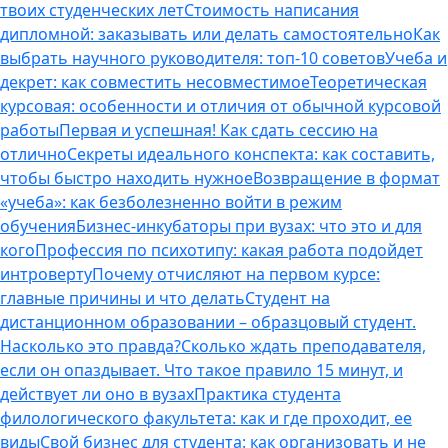
твоих студенческих лет
Стоимость написания
дипломной: заказывать или делать самостоятельно
Как
выбрать научного руководителя: топ-10 советов
Учеба и
декрет: как совместить несовместимое
Теоретическая
курсовая: особенности и отличия от обычной курсовой
работы
Первая и успешная! Как сдать сессию на
отлично
Секреты идеального конспекта: как составить,
чтобы быстро находить нужное
Возвращение в формат
«учеба»: как безболезненно войти в режим
обучения
Бизнес-инкубаторы при вузах: что это и для
кого
Профессия по психотипу: какая работа подойдет
интроверту
Почему отчисляют на первом курсе:
главные причины и что делать
Студент на
дистанционном образовании – образцовый студент.
Насколько это правда?
Сколько ждать преподавателя,
если он опаздывает. Что такое правило 15 минут, и
действует ли оно в вузах
Практика студента
филологического факультета: как и где проходит, ее
виды
Свой бизнес для студента: как организовать и не