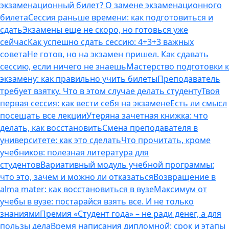
экзаменационный билет? О замене экзаменационного
билета
Сессия раньше времени: как подготовиться и
сдать
Экзамены еще не скоро, но готовься уже
сейчас
Как успешно сдать сессию: 4+3+3 важных
совета
Не готов, но на экзамен пришел. Как сдавать
сессию, если ничего не знаешь
Мастерство подготовки к
экзамену: как правильно учить билеты
Преподаватель
требует взятку. Что в этом случае делать студенту
Твоя
первая сессия: как вести себя на экзамене
Есть ли смысл
посещать все лекции
Утеряна зачетная книжка: что
делать, как восстановить
Смена преподавателя в
университете: как это сделать
Что прочитать, кроме
учебников: полезная литература для
студентов
Вариативный модуль учебной программы:
что это, зачем и можно ли отказаться
Возвращение в
alma mater: как восстановиться в вузе
Максимум от
учебы в вузе: постарайся взять все. И не только
знаниями
Премия «Студент года» – не ради денег, а для
пользы дела
Время написания дипломной: срок и этапы