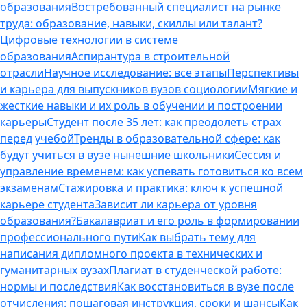
образования
Востребованный специалист на рынке
труда: образование, навыки, скиллы или талант?
Цифровые технологии в системе
образования
Аспирантура в строительной
отрасли
Научное исследование: все этапы
Перспективы
и карьера для выпускников вузов социологии
Мягкие и
жесткие навыки и их роль в обучении и построении
карьеры
Студент после 35 лет: как преодолеть страх
перед учебой
Тренды в образовательной сфере: как
будут учиться в вузе нынешние школьники
Сессия и
управление временем: как успевать готовиться ко всем
экзаменам
Стажировка и практика: ключ к успешной
карьере студента
Зависит ли карьера от уровня
образования?
Бакалавриат и его роль в формировании
профессионального пути
Как выбрать тему для
написания дипломного проекта в технических и
гуманитарных вузах
Плагиат в студенческой работе:
нормы и последствия
Как восстановиться в вузе после
отчисления: пошаговая инструкция, сроки и шансы
Как