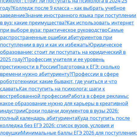
психолог: стоит ли поступать на психолога в 2024-25
году?
Колледж после 9 класса – как выбрать учебное
заведение
Знание иностранного языка при поступлении
в вуз: какие преимущества?
Как использовать интернет
при выборе вуза: практическое руководство
Самые
распространенные ошибки абитуриентов при
поступлении в вуз и как их избежать
Юридическое
образование: стоит ли поступать на юридический в
2025 году?
Профессия учителя и ее уровень
престижности в России
Подготовка к ЕГЭ: сколько
времени нужно абитуриенту?
Профессии в сфере
робототехники: какие бывают, где учиться и что
сдавать
Как поступить на психолога: шаги к
востребованной профессии
Работа в сфере рекламы:
какое образование нужно для карьеры в креативной
индустрии
Сроки подачи документов в вузы 2026:
полный календарь абитуриента
Куда поступить после
колледжа без ЕГЭ 2026: список вузов, условия и
ловушки
Минимальные баллы ЕГЭ 2026 для поступления: