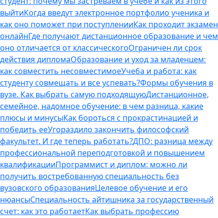
студент: почему мы застреваем в учебе и как из этого
выйти
Когда введут электронное портфолио ученика и
как оно поможет при поступлении
Как проходит экзамен
онлайн
Где получают дистанционное образование и чем
оно отличается от классического
Ограничен ли срок
действия диплома
Образование и уход за младенцем:
как совместить несовместимое
Учеба и работа: как
студенту совмещать и все успевать?
Формы обучения в
вузе. Как выбрать самую подходящую
Дистанционное,
семейное, надомное обучение: в чем разница, какие
плюсы и минусы
Как бороться с прокрастинацией и
победить ее
Угораздило закончить философский
факультет. И где теперь работать?
ДПО: разница между
профессиональной переподготовкой и повышением
квалификации
Программист и диплом: можно ли
получить востребованную специальность без
вузовского образования
Целевое обучение и его
нюансы
Специальность айтишника за государственный
счет: как это работает
Как выбрать профессию