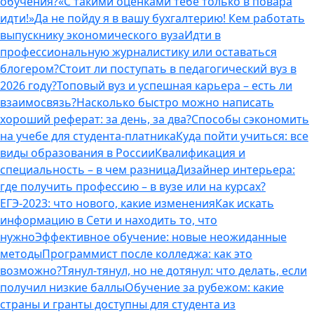
обучения?
«С такими оценками тебе только в повара
идти!»
Да не пойду я в вашу бухгалтерию! Кем работать
выпускнику экономического вуза
Идти в
профессиональную журналистику или оставаться
блогером?
Стоит ли поступать в педагогический вуз в
2026 году?
Топовый вуз и успешная карьера – есть ли
взаимосвязь?
Насколько быстро можно написать
хороший реферат: за день, за два?
Способы сэкономить
на учебе для студента-платника
Куда пойти учиться: все
виды образования в России
Квалификация и
специальность – в чем разница
Дизайнер интерьера:
где получить профессию – в вузе или на курсах?
ЕГЭ-2023: что нового, какие изменения
Как искать
информацию в Сети и находить то, что
нужно
Эффективное обучение: новые неожиданные
методы
Программист после колледжа: как это
возможно?
Тянул-тянул, но не дотянул: что делать, если
получил низкие баллы
Обучение за рубежом: какие
страны и гранты доступны для студента из