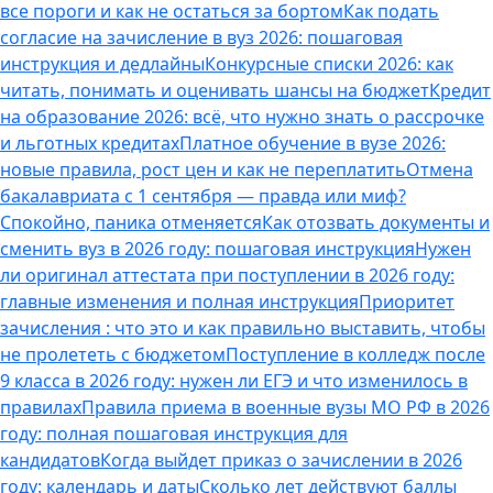
все пороги и как не остаться за бортом
Как подать
согласие на зачисление в вуз 2026: пошаговая
инструкция и дедлайны
Конкурсные списки 2026: как
читать, понимать и оценивать шансы на бюджет
Кредит
на образование 2026: всё, что нужно знать о рассрочке
и льготных кредитах
Платное обучение в вузе 2026:
новые правила, рост цен и как не переплатить
Отмена
бакалавриата с 1 сентября — правда или миф?
Спокойно, паника отменяется
Как отозвать документы и
сменить вуз в 2026 году: пошаговая инструкция
Нужен
ли оригинал аттестата при поступлении в 2026 году:
главные изменения и полная инструкция
Приоритет
зачисления : что это и как правильно выставить, чтобы
не пролететь с бюджетом
Поступление в колледж после
9 класса в 2026 году: нужен ли ЕГЭ и что изменилось в
правилах
Правила приема в военные вузы МО РФ в 2026
году: полная пошаговая инструкция для
кандидатов
Когда выйдет приказ о зачислении в 2026
году: календарь и даты
Сколько лет действуют баллы