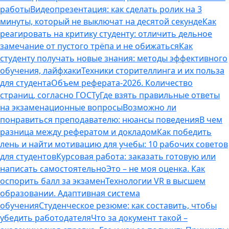
работы
Видеопрезентация: как сделать ролик на 3
минуты, который не выключат на десятой секунде
Как
реагировать на критику студенту: отличить дельное
замечание от пустого трёпа и не обижаться
Как
студенту получать новые знания: методы эффективного
обучения, лайфхаки
Техники сторителлинга и их польза
для студента
Объем реферата-2026. Количество
страниц, согласно ГОСТу
Где взять правильные ответы
на экзаменационные вопросы
Возможно ли
понравиться преподавателю: нюансы поведения
В чем
разница между рефератом и докладом
Как победить
лень и найти мотивацию для учебы: 10 рабочих советов
для студентов
Курсовая работа: заказать готовую или
написать самостоятельно
Это – не моя оценка. Как
оспорить балл за экзамен
Технологии VR в высшем
образовании. Адаптивная система
обучения
Студенческое резюме: как составить, чтобы
убедить работодателя
Что за документ такой –