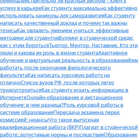
обмена
Действительно ли красный диплом – ключ к
успеху в карьере
Как студенту максимально эффективно
использовать каникулы для саморазвития
Как студенту
написать качественный доклад и почему так важны
тезисы
Как овладеть умением учиться: эффективные
методики для студентов
Буллинг в студенческой среде:
как с этим бороться
Тьютор. Ментор. Наставник. Кто эти
люди и какова их роль в жизни студента
Адаптивное
обучение и виртуальная реальность в образовании
Кем
работать после окончания филологического
факультета
Как написать курсовую работу на
отлично
Список вузов РФ, после которых легко
трудоустроиться
Как студенту искать информацию в
Интернете
Онлайн-образование и дистанционное
обучение: в чем разница?
Роль курсовой работы в
системе образования
Пересдача экзамена перед
комиссией: нюансы
Что такое выпускная
квалификационная работа (ВКР)
Плагиат в студенческой
работе: допустимые нормы и последствия
Образование