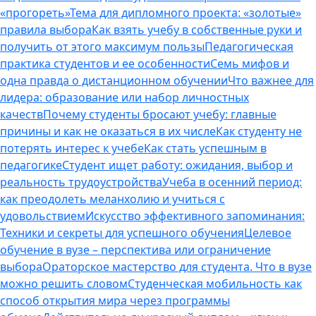
«прогореть»
Тема для дипломного проекта: «золотые»
правила выбора
Как взять учебу в собственные руки и
получить от этого максимум пользы
Педагогическая
практика студентов и ее особенности
Семь мифов и
одна правда о дистанционном обучении
Что важнее для
лидера: образование или набор личностных
качеств
Почему студенты бросают учебу: главные
причины и как не оказаться в их числе
Как студенту не
потерять интерес к учебе
Как стать успешным в
педагогике
Студент ищет работу: ожидания, выбор и
реальность трудоустройства
Учеба в осенний период:
как преодолеть меланхолию и учиться с
удовольствием
Искусство эффективного запоминания:
Техники и секреты для успешного обучения
Целевое
обучение в вузе – перспектива или ограничение
выбора
Ораторское мастерство для студента. Что в вузе
можно решить словом
Студенческая мобильность как
способ открытия мира через программы