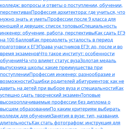
колледж: вопросы и ответы о поступлении, обучении,
перспективах
Профессия архитектора: где учиться, что
нужно знать и уметь
Профессии после 9 класса для
юношей и девушек: список топовых
Специальность
инженер: обучение, работа, перспективы
Как сдать ЕГЭ
на 100 баллов
Как преодолеть усталость в период
подготовки к ЕГЭ
Права участников ЕГЭ: до, после и во
время экзаменов
Что такое институт: особенности
обучения
На что влияет статус вуза
Золотая медаль
выпускника школы: какие преимущества при
поступлении
Профессия инженер: разнообразие и
возможности
Ошибки родителей абитуриентов: как не
давить на детей при выборе вуза и специальности
Как
успешно сдать творческий экзамен
Топовые
высокооплачиваемые профессии без диплома о
высшем образовании
По каким критериям выбирать
колледж для обучения
Занятия в вузе: тип, названия,
длительность
Как стать фотографом: инструкция для