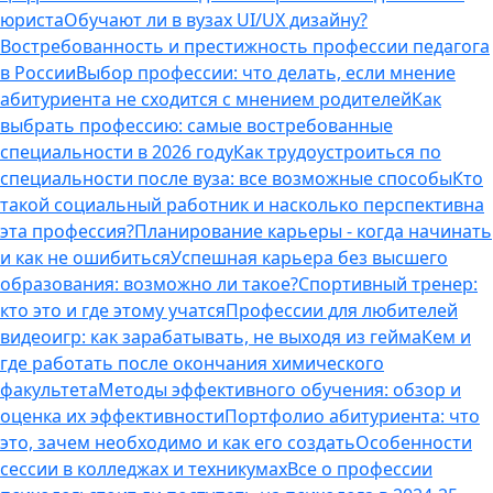
юриста
Обучают ли в вузах UI/UX дизайну?
Востребованность и престижность профессии педагога
в России
Выбор профессии: что делать, если мнение
абитуриента не сходится с мнением родителей
Как
выбрать профессию: самые востребованные
специальности в 2026 году
Как трудоустроиться по
специальности после вуза: все возможные способы
Кто
такой социальный работник и насколько перспективна
эта профессия?
Планирование карьеры - когда начинать
и как не ошибиться
Успешная карьера без высшего
образования: возможно ли такое?
Спортивный тренер:
кто это и где этому учатся
Профессии для любителей
видеоигр: как зарабатывать, не выходя из гейма
Кем и
где работать после окончания химического
факультета
Методы эффективного обучения: обзор и
оценка их эффективности
Портфолио абитуриента: что
это, зачем необходимо и как его создать
Особенности
сессии в колледжах и техникумах
Все о профессии