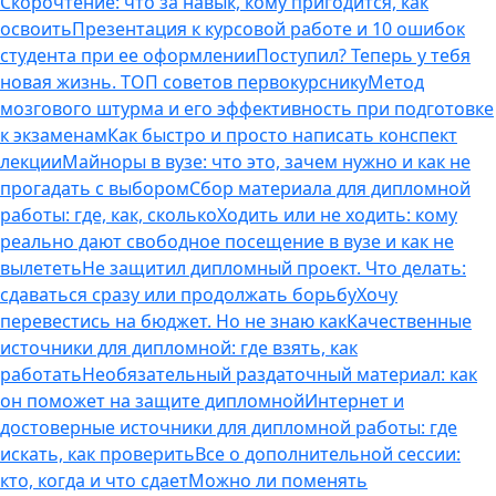
Скорочтение: что за навык, кому пригодится, как
освоить
Презентация к курсовой работе и 10 ошибок
студента при ее оформлении
Поступил? Теперь у тебя
новая жизнь. ТОП советов первокурснику
Метод
мозгового штурма и его эффективность при подготовке
к экзаменам
Как быстро и просто написать конспект
лекции
Майноры в вузе: что это, зачем нужно и как не
прогадать с выбором
Сбор материала для дипломной
работы: где, как, сколько
Ходить или не ходить: кому
реально дают свободное посещение в вузе и как не
вылететь
Не защитил дипломный проект. Что делать:
сдаваться сразу или продолжать борьбу
Хочу
перевестись на бюджет. Но не знаю как
Качественные
источники для дипломной: где взять, как
работать
Необязательный раздаточный материал: как
он поможет на защите дипломной
Интернет и
достоверные источники для дипломной работы: где
искать, как проверить
Все о дополнительной сессии:
кто, когда и что сдает
Можно ли поменять