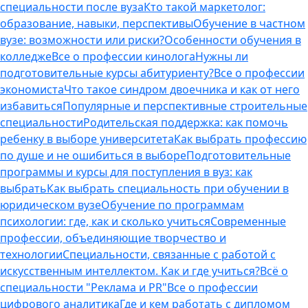
специальности после вуза
Кто такой маркетолог:
образование, навыки, перспективы
Обучение в частном
вузе: возможности или риски?
Особенности обучения в
колледже
Все о профессии кинолога
Нужны ли
подготовительные курсы абитуриенту?
Все о профессии
экономиста
Что такое синдром двоечника и как от него
избавиться
Популярные и перспективные строительные
специальности
Родительская поддержка: как помочь
ребенку в выборе университета
Как выбрать профессию
по душе и не ошибиться в выборе
Подготовительные
программы и курсы для поступления в вуз: как
выбрать
Как выбрать специальность при обучении в
юридическом вузе
Обучение по программам
психологии: где, как и сколько учиться
Современные
профессии, объединяющие творчество и
технологии
Специальности, связанные с работой с
искусственным интеллектом. Как и где учиться?
Всё о
специальности "Реклама и PR"
Все о профессии
цифрового аналитика
Где и кем работать с дипломом