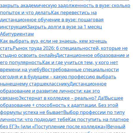
закрыть академическую задолженность в вузе: сколько
попыток и что делать
Как перевестись на
дистанционное обучение в вузе: пошаговая
инструкция
Закрыть долги в вузе за 1 месяц
Абитуриентам
Как выбрать вуз, если не знаешь, кем хочешь
стать
Рынок труда 2026: 6 специальностей, которые не
стыдно освоить онлайн
Дистанционное образование и
его популярность
Как и где учиться тем, у кого нет
времени на учебу
Востребованные специальности
сегодня и в будущем – какую профессию выбрать
нынешнему старшекласснику
Дистанционное
образование и развитие личности: как это
связано
Экстернат в колледже – реально? Да!
Высшее
образование + способность к адаптации. Без этой
формулы успеха не бывает
Выбор профессии по типу
личности: что подходит тебе
Как поступить на платное
без ЕГЭ» (или «Поступление после колледжа»)
Вечный