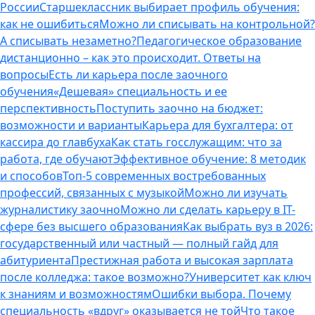
России
Старшеклассник выбирает профиль обучения:
как не ошибиться
Можно ли списывать на контрольной?
А списывать незаметно?
Педагогическое образование
дистанционно – как это происходит. Ответы на
вопросы
Есть ли карьера после заочного
обучения
«Дешевая» специальность и ее
перспективность
Поступить заочно на бюджет:
возможности и варианты
Карьера для бухгалтера: от
кассира до главбуха
Как стать госслужащим: что за
работа, где обучают
Эффективное обучение: 8 методик
и способов
Топ-5 современных востребованных
профессий, связанных с музыкой
Можно ли изучать
журналистику заочно
Можно ли сделать карьеру в IT-
сфере без высшего образования
Как выбрать вуз в 2026:
государственный или частный — полный гайд для
абитуриента
Престижная работа и высокая зарплата
после колледжа: такое возможно?
Университет как ключ
к знаниям и возможностям
Ошибки выбора. Почему
специальность «вдруг» оказывается не той
Что такое