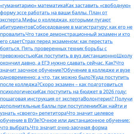
«гуманитарию» математика
Как заставить «свободную»
форму эссе работать на ваши баллы. План от
эксперта.
Мифы о колледжах, которыми пугают
абитуриентов
Собеседование в магистратуру: как его не
провалить
Что такое демонстрационный экзамен и кто
его сдает
Страх перед экзаменом: как перестать
бояться. Пять проверенных техник борьбы с
тревожностью
Как поступить в вуз дистанционно
Школу
окончил давно, а ЕГЭ нужно сдавать сейчас. Как?
Что
значит заочное обучение?
Обучение в колледже и вузе
одновременно: а что, так можно было?
Куда поступить
после колледжа?
Скоро экзамен – как подготовиться
психологически
Как поступить на бюджет в 2026 году:
пошаговая инструкция от эксперта
Волонтерил? Получи
дополнительные баллы при поступлении!
Как найти и
узнать «своего» репетитора
Что значит целевое
обучение в ВУЗе?
Очное или дистанционное обучение:
что выбрать
Что значит очно-заочная форма