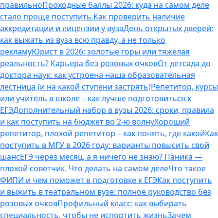
правильно
Проходные баллы 2026: куда на самом деле
стало проще поступить.
Как проверить наличие
аккредитации и лицензии у вуза
День открытых дверей:
как выжать из вуза всю правду, а не только
рекламу
Юрист в 2026: золотые горы или тяжёлая
реальность? Карьера без розовых очков
От детсада до
доктора наук: как устроена наша образовательная
лестница (и на какой ступени застрять)
Репетитор, курсы
или учитель в школе – как лучше подготовиться к
ЕГЭ
Дополнительный набор в вузы 2026: сроки, правила
и как поступить на бюджет во 2‑ю волну
Хороший
репетитор, плохой репетитор – как понять, где какой
Как
поступить в МГУ в 2026 году: варианты повысить свой
шанс
ЕГЭ через месяц, а я ничего не знаю? Паника —
плохой советчик. Что делать на самом деле
Что такое
ФИПИ и чем поможет в подготовке к ЕГЭ
Как поступить
и выжить в театральном вузе: полное руководство без
розовых очков
Профильный класс: как выбирать
специальность, чтобы не испортить жизнь
Зачем