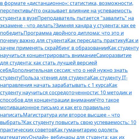
в формате «дистанционно»: статистика, возможности,
перспективы
Что оказывает влияние на успеваемость
студента в вузе
Преподаватель пытается "завалить" на
экзамене - что делать?
Зимняя хандра у студента: как ее
победить
Программа двойного диплома: что это и
почему важно для студента
Как пересдать практику
Как и
зачем применять скрайбинг в образовании
Как студенту
научиться концентрировать внимание
Саморазвитие
для студента: как стать лучшей версией
себя
Дополнительная сессия: что о ней нужно знать
студенту
Польза чтения для студента
Как студенту IT-
направления начать зарабатывать с 1 курса
Как
студенту научиться сосредоточенности: 10 методик и
способов для концентрации внимания
Что такое
мотивационное письмо и как его правильно
написать
Магистратура или второе высшее – что
выбрать?
Как студенту повысить свою успеваемость: 10
практических советов
Как гуманитарию одолеть
математику
Онлайн- вебинары для студента: как их