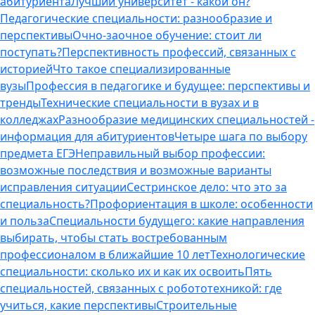
абитуриента
Лучший университет - какой он?
Педагогические специальности: разнообразие и
перспективы
Очно-заочное обучение: стоит ли
поступать?
Перспективность профессий, связанных с
историей
Что такое специализированные
вузы
Профессия в педагогике и будущее: перспективы и
тренды
Технические специальности в вузах и в
колледжах
Разнообразие медицинских специальностей -
информация для абитуриентов
Четыре шага по выбору
предмета ЕГЭ
Неправильный выбор профессии:
возможные последствия и возможные варианты
исправления ситуации
Сестринское дело: что это за
специальность?
Профориентация в школе: особенности
и польза
Специальности будущего: какие направления
выбирать, чтобы стать востребованным
профессионалом в ближайшие 10 лет
Технологические
специальности: сколько их и как их освоить
Пять
специальностей, связанных с робототехникой: где
учиться, какие перспективы
Строительные