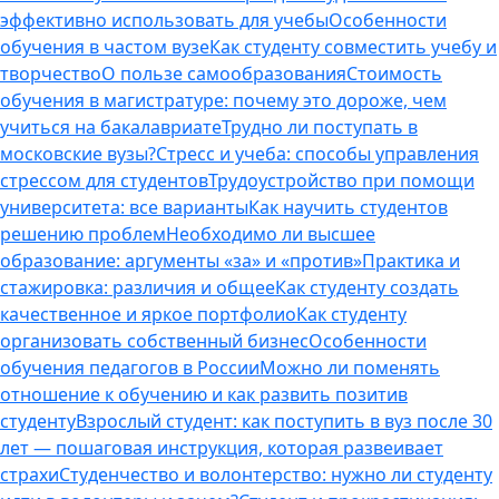
эффективно использовать для учебы
Особенности
обучения в частом вузе
Как студенту совместить учебу и
творчество
О пользе самообразования
Стоимость
обучения в магистратуре: почему это дороже, чем
учиться на бакалавриате
Трудно ли поступать в
московские вузы?
Стресс и учеба: способы управления
стрессом для студентов
Трудоустройство при помощи
университета: все варианты
Как научить студентов
решению проблем
Необходимо ли высшее
образование: аргументы «за» и «против»
Практика и
стажировка: различия и общее
Как студенту создать
качественное и яркое портфолио
Как студенту
организовать собственный бизнес
Особенности
обучения педагогов в России
Можно ли поменять
отношение к обучению и как развить позитив
студенту
Взрослый студент: как поступить в вуз после 30
лет — пошаговая инструкция, которая развеивает
страхи
Студенчество и волонтерство: нужно ли cтуденту