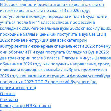
ЕГЭ: срок годности результатов и что делать, если он
истек
Что делать, если не сдал ЕГЭ в 2026 году:
поступление в колледж, пересдача и план Б
Куда пойти
учиться после 9 и 11 класса: список профессий в
колледжах 2026
Региональные вузы 2026: список лучших,
проходные баллы и цены
Как поступить в вуз без ЕГЭ в
2026: полная инструкция для всех категорий
абитуриентов
Инженерные специальности 2026: почему
они обогнали IT и куда поступать
Колледж vs Вуз в 2026:
две траектории после 9 класса. Плюсы и минусы
Целевое
обучение в 2026 году: как получить направление, сроки,
правила и подводные камни
Как выбрать профессию в
2026 году: пошаговая инструкция и формула успеха
Куда
поступать в 2027: ТОП-7 профессий будущего (по
версии экспертов)
Отзывы
Светлана
Калькулятор ЕГЭ
Контакты