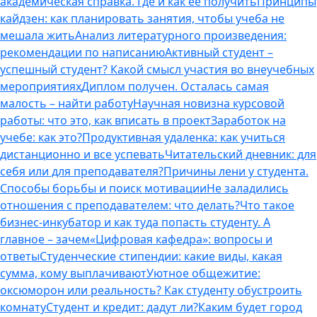
академическая справка. Где и как ее получить
Принципы
кайдзен: как планировать занятия, чтобы учеба не
мешала жить
Анализ литературного произведения:
рекомендации по написанию
Активный студент –
успешный студент? Какой смысл участия во внеучебных
мероприятиях
Диплом получен. Осталась самая
малость – найти работу
Научная новизна курсовой
работы: что это, как вписать в проект
Заработок на
учебе: как это?
Продуктивная удаленка: как учиться
дистанционно и все успевать
Читательский дневник: для
себя или для преподавателя?
Причины лени у студента.
Способы борьбы и поиск мотивации
Не заладились
отношения с преподавателем: что делать?
Что такое
бизнес-инкубатор и как туда попасть студенту. А
главное – зачем
«Цифровая кафедра»: вопросы и
ответы
Студенческие стипендии: какие виды, какая
сумма, кому выплачивают
Уютное общежитие:
оксюморон или реальность? Как студенту обустроить
комнату
Студент и кредит: дадут ли?
Каким будет город