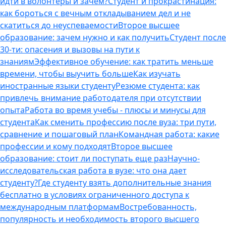
идти в волонтеры и зачем?
Студент и прокрастинация:
как бороться с вечным откладыванием дел и не
скатиться до неуспеваемости
Второе высшее
образование: зачем нужно и как получить
Студент после
30-ти: опасения и вызовы на пути к
знаниям
Эффективное обучение: как тратить меньше
времени, чтобы выучить больше
Как изучать
иностранные языки студенту
Резюме студента: как
привлечь внимание работодателя при отсутствии
опыта
Работа во время учебы - плюсы и минусы для
студента
Как сменить профессию после вуза: три пути,
сравнение и пошаговый план
Командная работа: какие
профессии и кому подходят
Второе высшее
образование: стоит ли поступать еще раз
Научно-
исследовательская работа в вузе: что она дает
студенту?
Где студенту взять дополнительные знания
бесплатно в условиях ограниченного доступа к
международным платформам
Востребованность,
популярность и необходимость второго высшего