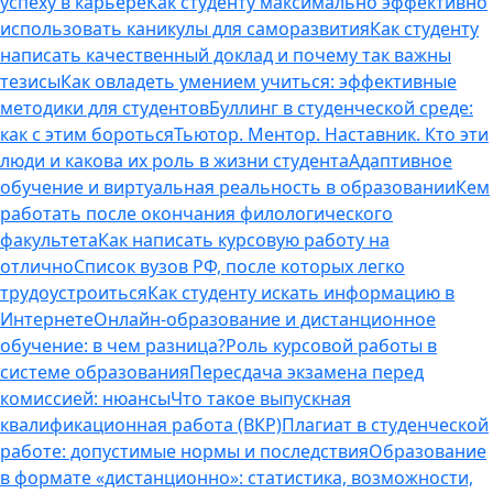
успеху в карьере
Как студенту максимально эффективно
использовать каникулы для саморазвития
Как студенту
написать качественный доклад и почему так важны
тезисы
Как овладеть умением учиться: эффективные
методики для студентов
Буллинг в студенческой среде:
как с этим бороться
Тьютор. Ментор. Наставник. Кто эти
люди и какова их роль в жизни студента
Адаптивное
обучение и виртуальная реальность в образовании
Кем
работать после окончания филологического
факультета
Как написать курсовую работу на
отлично
Список вузов РФ, после которых легко
трудоустроиться
Как студенту искать информацию в
Интернете
Онлайн-образование и дистанционное
обучение: в чем разница?
Роль курсовой работы в
системе образования
Пересдача экзамена перед
комиссией: нюансы
Что такое выпускная
квалификационная работа (ВКР)
Плагиат в студенческой
работе: допустимые нормы и последствия
Образование
в формате «дистанционно»: статистика, возможности,