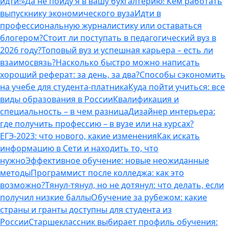
идти!»
Да не пойду я в вашу бухгалтерию! Кем работать
выпускнику экономического вуза
Идти в
профессиональную журналистику или оставаться
блогером?
Стоит ли поступать в педагогический вуз в
2026 году?
Топовый вуз и успешная карьера – есть ли
взаимосвязь?
Насколько быстро можно написать
хороший реферат: за день, за два?
Способы сэкономить
на учебе для студента-платника
Куда пойти учиться: все
виды образования в России
Квалификация и
специальность – в чем разница
Дизайнер интерьера:
где получить профессию – в вузе или на курсах?
ЕГЭ-2023: что нового, какие изменения
Как искать
информацию в Сети и находить то, что
нужно
Эффективное обучение: новые неожиданные
методы
Программист после колледжа: как это
возможно?
Тянул-тянул, но не дотянул: что делать, если
получил низкие баллы
Обучение за рубежом: какие
страны и гранты доступны для студента из
России
Старшеклассник выбирает профиль обучения: