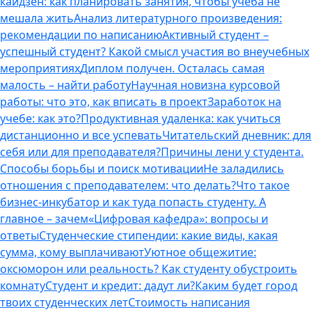
кайдзен: как планировать занятия, чтобы учеба не
мешала жить
Анализ литературного произведения:
рекомендации по написанию
Активный студент –
успешный студент? Какой смысл участия во внеучебных
мероприятиях
Диплом получен. Осталась самая
малость – найти работу
Научная новизна курсовой
работы: что это, как вписать в проект
Заработок на
учебе: как это?
Продуктивная удаленка: как учиться
дистанционно и все успевать
Читательский дневник: для
себя или для преподавателя?
Причины лени у студента.
Способы борьбы и поиск мотивации
Не заладились
отношения с преподавателем: что делать?
Что такое
бизнес-инкубатор и как туда попасть студенту. А
главное – зачем
«Цифровая кафедра»: вопросы и
ответы
Студенческие стипендии: какие виды, какая
сумма, кому выплачивают
Уютное общежитие:
оксюморон или реальность? Как студенту обустроить
комнату
Студент и кредит: дадут ли?
Каким будет город
твоих студенческих лет
Стоимость написания