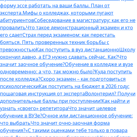
форму эссе работать на ваши баллы. План от
эксперта.
Мифы о колледжах, которыми пугают
абитуриентов
Собеседование в магистратуру: как его не
провалить
Что такое демонстрационный экзамен и кто
его сдает
Страх перед экзаменом: как перестать
бояться. Пять проверенных техник борьбы с
тревожностью
Как поступить в вуз дистанционно
Школу
окончил давно, а ЕГЭ нужно сдавать сейчас. Как?
Что
значит заочное обучение?
Обучение в колледже и вузе
одновременно: а что, так можно было?
Куда поступить
после колледжа?
Скоро экзамен – как подготовиться
психологически
Как поступить на бюджет в 2026 году:
пошаговая инструкция от эксперта
Волонтерил? Получи
дополнительные баллы при поступлении!
Как найти и
узнать «своего» репетитора
Что значит целевое
обучение в ВУЗе?
Очное или дистанционное обучение:
что выбрать
Что значит очно-заочная форма
обучения?
«С такими оценками тебе только в повара