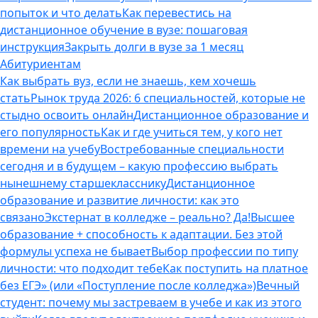
попыток и что делать
Как перевестись на
дистанционное обучение в вузе: пошаговая
инструкция
Закрыть долги в вузе за 1 месяц
Абитуриентам
Как выбрать вуз, если не знаешь, кем хочешь
стать
Рынок труда 2026: 6 специальностей, которые не
стыдно освоить онлайн
Дистанционное образование и
его популярность
Как и где учиться тем, у кого нет
времени на учебу
Востребованные специальности
сегодня и в будущем – какую профессию выбрать
нынешнему старшекласснику
Дистанционное
образование и развитие личности: как это
связано
Экстернат в колледже – реально? Да!
Высшее
образование + способность к адаптации. Без этой
формулы успеха не бывает
Выбор профессии по типу
личности: что подходит тебе
Как поступить на платное
без ЕГЭ» (или «Поступление после колледжа»)
Вечный
студент: почему мы застреваем в учебе и как из этого