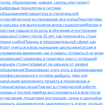
труда: образование, навыки, скиллы или талант?
Цифровые технологии в системе
образования
Аспирантура в строительной
отрасли
Научное исследование: все этапы
Перспективы
и карьера для выпускников вузов социологии
Мягкие и
жесткие навыки и их роль в обучении и построении
карьеры
Студент после 35 лет: как преодолеть страх
перед учебой
Тренды в образовательной сфере: как
будут учиться в вузе нынешние школьники
Сессия и
управление временем: как успевать готовиться ко всем
экзаменам
Стажировка и практика: ключ к успешной
карьере студента
Зависит ли карьера от уровня
образования?
Бакалавриат и его роль в формировании
профессионального пути
Как выбрать тему для
написания дипломного проекта в технических и
гуманитарных вузах
Плагиат в студенческой работе:
нормы и последствия
Как восстановиться в вузе после
отчисления: пошаговая инструкция, сроки и шансы
Как
закрыть академическую задолженность в вузе: сколько