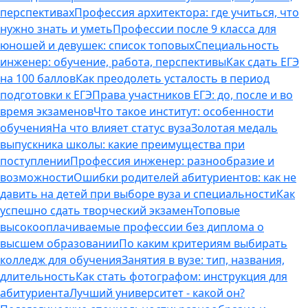
перспективах
Профессия архитектора: где учиться, что
нужно знать и уметь
Профессии после 9 класса для
юношей и девушек: список топовых
Специальность
инженер: обучение, работа, перспективы
Как сдать ЕГЭ
на 100 баллов
Как преодолеть усталость в период
подготовки к ЕГЭ
Права участников ЕГЭ: до, после и во
время экзаменов
Что такое институт: особенности
обучения
На что влияет статус вуза
Золотая медаль
выпускника школы: какие преимущества при
поступлении
Профессия инженер: разнообразие и
возможности
Ошибки родителей абитуриентов: как не
давить на детей при выборе вуза и специальности
Как
успешно сдать творческий экзамен
Топовые
высокооплачиваемые профессии без диплома о
высшем образовании
По каким критериям выбирать
колледж для обучения
Занятия в вузе: тип, названия,
длительность
Как стать фотографом: инструкция для
абитуриента
Лучший университет - какой он?