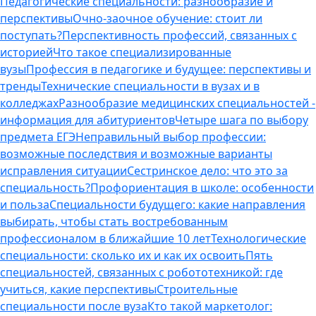
Педагогические специальности: разнообразие и
перспективы
Очно-заочное обучение: стоит ли
поступать?
Перспективность профессий, связанных с
историей
Что такое специализированные
вузы
Профессия в педагогике и будущее: перспективы и
тренды
Технические специальности в вузах и в
колледжах
Разнообразие медицинских специальностей -
информация для абитуриентов
Четыре шага по выбору
предмета ЕГЭ
Неправильный выбор профессии:
возможные последствия и возможные варианты
исправления ситуации
Сестринское дело: что это за
специальность?
Профориентация в школе: особенности
и польза
Специальности будущего: какие направления
выбирать, чтобы стать востребованным
профессионалом в ближайшие 10 лет
Технологические
специальности: сколько их и как их освоить
Пять
специальностей, связанных с робототехникой: где
учиться, какие перспективы
Строительные
специальности после вуза
Кто такой маркетолог: