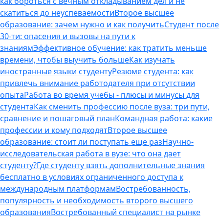
как бороться с вечным откладыванием дел и не
скатиться до неуспеваемости
Второе высшее
образование: зачем нужно и как получить
Студент после
30-ти: опасения и вызовы на пути к
знаниям
Эффективное обучение: как тратить меньше
времени, чтобы выучить больше
Как изучать
иностранные языки студенту
Резюме студента: как
привлечь внимание работодателя при отсутствии
опыта
Работа во время учебы - плюсы и минусы для
студента
Как сменить профессию после вуза: три пути,
сравнение и пошаговый план
Командная работа: какие
профессии и кому подходят
Второе высшее
образование: стоит ли поступать еще раз
Научно-
исследовательская работа в вузе: что она дает
студенту?
Где студенту взять дополнительные знания
бесплатно в условиях ограниченного доступа к
международным платформам
Востребованность,
популярность и необходимость второго высшего
образования
Востребованный специалист на рынке