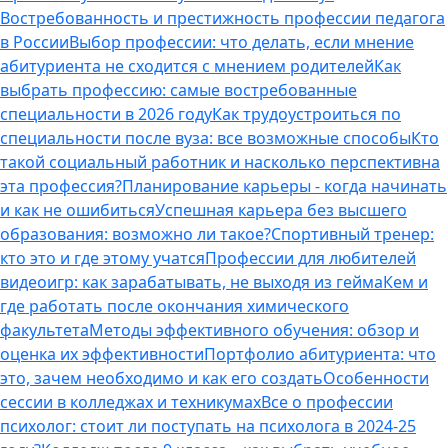
Востребованность и престижность профессии педагога
в России
Выбор профессии: что делать, если мнение
абитуриента не сходится с мнением родителей
Как
выбрать профессию: самые востребованные
специальности в 2026 году
Как трудоустроиться по
специальности после вуза: все возможные способы
Кто
такой социальный работник и насколько перспективна
эта профессия?
Планирование карьеры - когда начинать
и как не ошибиться
Успешная карьера без высшего
образования: возможно ли такое?
Спортивный тренер:
кто это и где этому учатся
Профессии для любителей
видеоигр: как зарабатывать, не выходя из гейма
Кем и
где работать после окончания химического
факультета
Методы эффективного обучения: обзор и
оценка их эффективности
Портфолио абитуриента: что
это, зачем необходимо и как его создать
Особенности
сессии в колледжах и техникумах
Все о профессии
психолог: стоит ли поступать на психолога в 2024-25