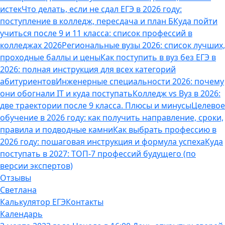
истек
Что делать, если не сдал ЕГЭ в 2026 году:
поступление в колледж, пересдача и план Б
Куда пойти
учиться после 9 и 11 класса: список профессий в
колледжах 2026
Региональные вузы 2026: список лучших,
проходные баллы и цены
Как поступить в вуз без ЕГЭ в
2026: полная инструкция для всех категорий
абитуриентов
Инженерные специальности 2026: почему
они обогнали IT и куда поступать
Колледж vs Вуз в 2026:
две траектории после 9 класса. Плюсы и минусы
Целевое
обучение в 2026 году: как получить направление, сроки,
правила и подводные камни
Как выбрать профессию в
2026 году: пошаговая инструкция и формула успеха
Куда
поступать в 2027: ТОП-7 профессий будущего (по
версии экспертов)
Отзывы
Светлана
Калькулятор ЕГЭ
Контакты
Календарь