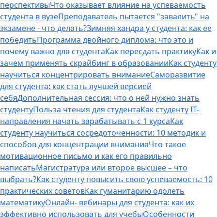
перспективы
Что оказывает влияние на успеваемость
студента в вузе
Преподаватель пытается "завалить" на
экзамене - что делать?
Зимняя хандра у студента: как ее
победить
Программа двойного диплома: что это и
почему важно для студента
Как пересдать практику
Как и
зачем применять скрайбинг в образовании
Как студенту
научиться концентрировать внимание
Саморазвитие
для студента: как стать лучшей версией
себя
Дополнительная сессия: что о ней нужно знать
студенту
Польза чтения для студента
Как студенту IT-
направления начать зарабатывать с 1 курса
Как
студенту научиться сосредоточенности: 10 методик и
способов для концентрации внимания
Что такое
мотивационное письмо и как его правильно
написать
Магистратура или второе высшее – что
выбрать?
Как студенту повысить свою успеваемость: 10
практических советов
Как гуманитарию одолеть
математику
Онлайн- вебинары для студента: как их
эффективно использовать для учебы
Особенности