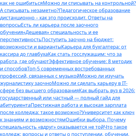
как не ошибиться
Можно ли списывать на контрольной?
А списывать незаметно?
Педагогическое образование
дистанционно – как это происходит. Ответы на
вопросы
Есть ли карьера после заочного
обучения
«Дешевая» специальность и ее
перспективность
Поступить заочно на бюджет:
возможности и варианты
Карьера для бухгалтера: от
кассира до главбуха
Как стать госслужащим: что за
работа, где обучают
Эффективное обучение: 8 методик
и способов
Топ-5 современных востребованных
профессий, связанных с музыкой
Можно ли изучать
журналистику заочно
Можно ли сделать карьеру в IT-
сфере без высшего образования
Как выбрать вуз в 2026:
государственный или частный — полный гайд для
абитуриента
Престижная работа и высокая зарплата
после колледжа: такое возможно?
Университет как ключ
к знаниям и возможностям
Ошибки выбора. Почему
специальность «вдруг» оказывается не той
Что такое
колледж: вопросы и ответы о поступлении, обучении,