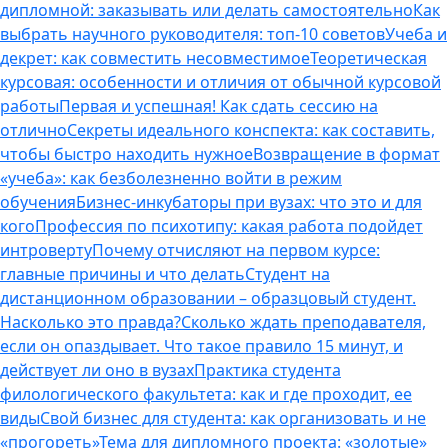
дипломной: заказывать или делать самостоятельно
Как
выбрать научного руководителя: топ-10 советов
Учеба и
декрет: как совместить несовместимое
Теоретическая
курсовая: особенности и отличия от обычной курсовой
работы
Первая и успешная! Как сдать сессию на
отлично
Секреты идеального конспекта: как составить,
чтобы быстро находить нужное
Возвращение в формат
«учеба»: как безболезненно войти в режим
обучения
Бизнес-инкубаторы при вузах: что это и для
кого
Профессия по психотипу: какая работа подойдет
интроверту
Почему отчисляют на первом курсе:
главные причины и что делать
Студент на
дистанционном образовании – образцовый студент.
Насколько это правда?
Сколько ждать преподавателя,
если он опаздывает. Что такое правило 15 минут, и
действует ли оно в вузах
Практика студента
филологического факультета: как и где проходит, ее
виды
Свой бизнес для студента: как организовать и не
«прогореть»
Тема для дипломного проекта: «золотые»