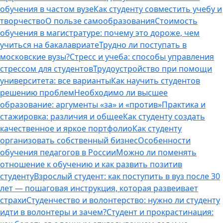
обучения в частом вузе
Как студенту совместить учебу и
творчество
О пользе самообразования
Стоимость
обучения в магистратуре: почему это дороже, чем
учиться на бакалавриате
Трудно ли поступать в
московские вузы?
Стресс и учеба: способы управления
стрессом для студентов
Трудоустройство при помощи
университета: все варианты
Как научить студентов
решению проблем
Необходимо ли высшее
образование: аргументы «за» и «против»
Практика и
стажировка: различия и общее
Как студенту создать
качественное и яркое портфолио
Как студенту
организовать собственный бизнес
Особенности
обучения педагогов в России
Можно ли поменять
отношение к обучению и как развить позитив
студенту
Взрослый студент: как поступить в вуз после 30
лет — пошаговая инструкция, которая развеивает
страхи
Студенчество и волонтерство: нужно ли cтуденту
идти в волонтеры и зачем?
Студент и прокрастинация: