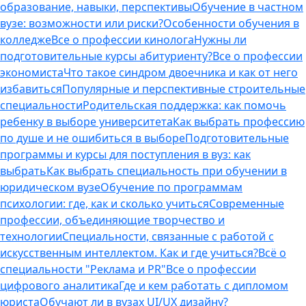
образование, навыки, перспективы
Обучение в частном
вузе: возможности или риски?
Особенности обучения в
колледже
Все о профессии кинолога
Нужны ли
подготовительные курсы абитуриенту?
Все о профессии
экономиста
Что такое синдром двоечника и как от него
избавиться
Популярные и перспективные строительные
специальности
Родительская поддержка: как помочь
ребенку в выборе университета
Как выбрать профессию
по душе и не ошибиться в выборе
Подготовительные
программы и курсы для поступления в вуз: как
выбрать
Как выбрать специальность при обучении в
юридическом вузе
Обучение по программам
психологии: где, как и сколько учиться
Современные
профессии, объединяющие творчество и
технологии
Специальности, связанные с работой с
искусственным интеллектом. Как и где учиться?
Всё о
специальности "Реклама и PR"
Все о профессии
цифрового аналитика
Где и кем работать с дипломом
юриста
Обучают ли в вузах UI/UX дизайну?