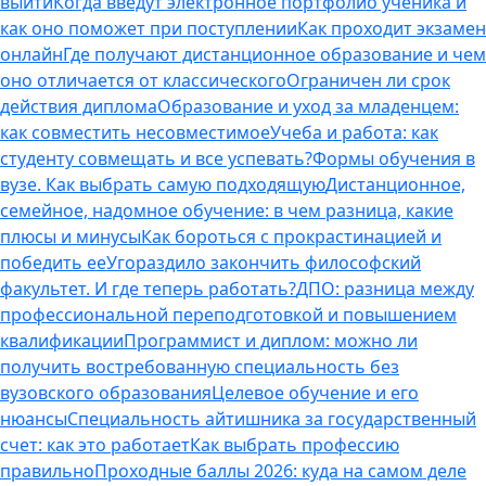
выйти
Когда введут электронное портфолио ученика и
как оно поможет при поступлении
Как проходит экзамен
онлайн
Где получают дистанционное образование и чем
оно отличается от классического
Ограничен ли срок
действия диплома
Образование и уход за младенцем:
как совместить несовместимое
Учеба и работа: как
студенту совмещать и все успевать?
Формы обучения в
вузе. Как выбрать самую подходящую
Дистанционное,
семейное, надомное обучение: в чем разница, какие
плюсы и минусы
Как бороться с прокрастинацией и
победить ее
Угораздило закончить философский
факультет. И где теперь работать?
ДПО: разница между
профессиональной переподготовкой и повышением
квалификации
Программист и диплом: можно ли
получить востребованную специальность без
вузовского образования
Целевое обучение и его
нюансы
Специальность айтишника за государственный
счет: как это работает
Как выбрать профессию
правильно
Проходные баллы 2026: куда на самом деле