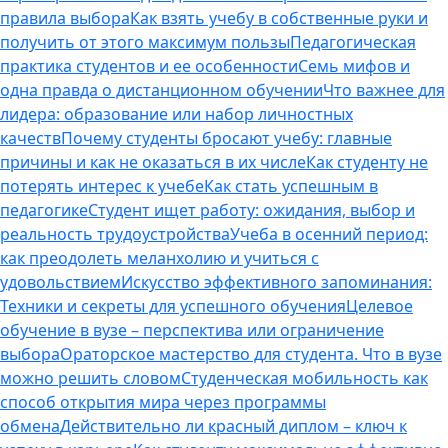
правила выбора
Как взять учебу в собственные руки и
получить от этого максимум пользы
Педагогическая
практика студентов и ее особенности
Семь мифов и
одна правда о дистанционном обучении
Что важнее для
лидера: образование или набор личностных
качеств
Почему студенты бросают учебу: главные
причины и как не оказаться в их числе
Как студенту не
потерять интерес к учебе
Как стать успешным в
педагогике
Студент ищет работу: ожидания, выбор и
реальность трудоустройства
Учеба в осенний период:
как преодолеть меланхолию и учиться с
удовольствием
Искусство эффективного запоминания:
Техники и секреты для успешного обучения
Целевое
обучение в вузе – перспектива или ограничение
выбора
Ораторское мастерство для студента. Что в вузе
можно решить словом
Студенческая мобильность как
способ открытия мира через программы
обмена
Действительно ли красный диплом – ключ к