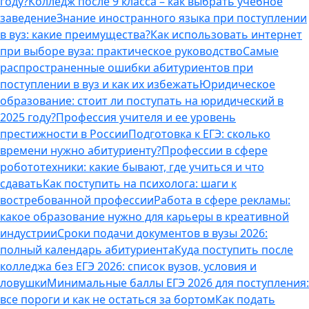
году?
Колледж после 9 класса – как выбрать учебное
заведение
Знание иностранного языка при поступлении
в вуз: какие преимущества?
Как использовать интернет
при выборе вуза: практическое руководство
Самые
распространенные ошибки абитуриентов при
поступлении в вуз и как их избежать
Юридическое
образование: стоит ли поступать на юридический в
2025 году?
Профессия учителя и ее уровень
престижности в России
Подготовка к ЕГЭ: сколько
времени нужно абитуриенту?
Профессии в сфере
робототехники: какие бывают, где учиться и что
сдавать
Как поступить на психолога: шаги к
востребованной профессии
Работа в сфере рекламы:
какое образование нужно для карьеры в креативной
индустрии
Сроки подачи документов в вузы 2026:
полный календарь абитуриента
Куда поступить после
колледжа без ЕГЭ 2026: список вузов, условия и
ловушки
Минимальные баллы ЕГЭ 2026 для поступления:
все пороги и как не остаться за бортом
Как подать