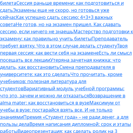
билета
Сессия раньше времени: как подготовиться и
сдать
Экзамены еще не скоро, но готовься уже
сейчас
Как успешно сдать сессию: 4+3+3 важных
совета
Не готов, но на экзамен пришел. Как сдавать
сессию, если ничего не знаешь
Мастерство подготовки к
экзамену: как правильно учить билеты
Преподаватель
требует взятку. Что в этом случае делать студенту
Твоя
первая сессия: как вести себя на экзамене
Есть ли смысл
посещать все лекции
Утеряна зачетная книжка: что
делать, как восстановить
Смена преподавателя в
университете: как это сделать
Что прочитать, кроме
учебников: полезная литература для
студентов
Вариативный модуль учебной программы:
что это, зачем и можно ли отказаться
Возвращение в
alma mater: как восстановиться в вузе
Максимум от
учебы в вузе: постарайся взять все. И не только
знаниями
Премия «Студент года» – не ради денег, а для
пользы дела
Время написания дипломной: срок и этапы
работы
Видеопрезентация: как сделать ролик на 3