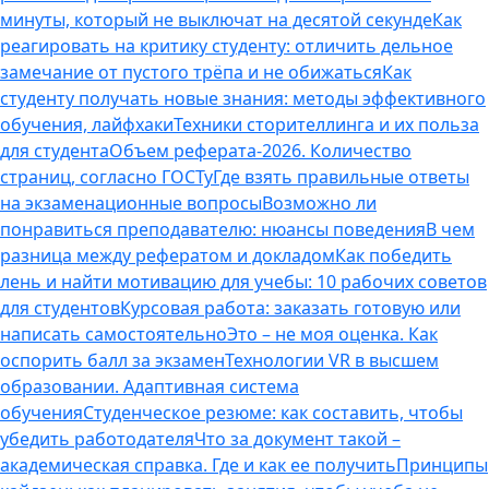
минуты, который не выключат на десятой секунде
Как
реагировать на критику студенту: отличить дельное
замечание от пустого трёпа и не обижаться
Как
студенту получать новые знания: методы эффективного
обучения, лайфхаки
Техники сторителлинга и их польза
для студента
Объем реферата-2026. Количество
страниц, согласно ГОСТу
Где взять правильные ответы
на экзаменационные вопросы
Возможно ли
понравиться преподавателю: нюансы поведения
В чем
разница между рефератом и докладом
Как победить
лень и найти мотивацию для учебы: 10 рабочих советов
для студентов
Курсовая работа: заказать готовую или
написать самостоятельно
Это – не моя оценка. Как
оспорить балл за экзамен
Технологии VR в высшем
образовании. Адаптивная система
обучения
Студенческое резюме: как составить, чтобы
убедить работодателя
Что за документ такой –
академическая справка. Где и как ее получить
Принципы