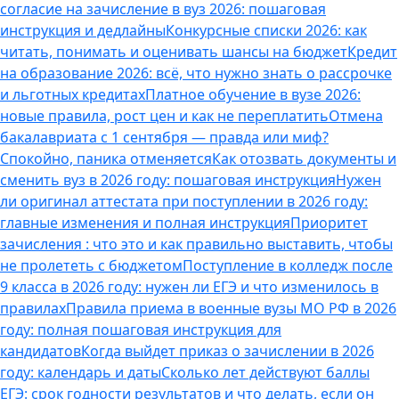
согласие на зачисление в вуз 2026: пошаговая
инструкция и дедлайны
Конкурсные списки 2026: как
читать, понимать и оценивать шансы на бюджет
Кредит
на образование 2026: всё, что нужно знать о рассрочке
и льготных кредитах
Платное обучение в вузе 2026:
новые правила, рост цен и как не переплатить
Отмена
бакалавриата с 1 сентября — правда или миф?
Спокойно, паника отменяется
Как отозвать документы и
сменить вуз в 2026 году: пошаговая инструкция
Нужен
ли оригинал аттестата при поступлении в 2026 году:
главные изменения и полная инструкция
Приоритет
зачисления : что это и как правильно выставить, чтобы
не пролететь с бюджетом
Поступление в колледж после
9 класса в 2026 году: нужен ли ЕГЭ и что изменилось в
правилах
Правила приема в военные вузы МО РФ в 2026
году: полная пошаговая инструкция для
кандидатов
Когда выйдет приказ о зачислении в 2026
году: календарь и даты
Сколько лет действуют баллы
ЕГЭ: срок годности результатов и что делать, если он