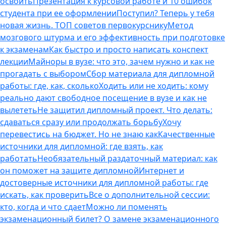
освоить
Презентация к курсовой работе и 10 ошибок
студента при ее оформлении
Поступил? Теперь у тебя
новая жизнь. ТОП советов первокурснику
Метод
мозгового штурма и его эффективность при подготовке
к экзаменам
Как быстро и просто написать конспект
лекции
Майноры в вузе: что это, зачем нужно и как не
прогадать с выбором
Сбор материала для дипломной
работы: где, как, сколько
Ходить или не ходить: кому
реально дают свободное посещение в вузе и как не
вылететь
Не защитил дипломный проект. Что делать:
сдаваться сразу или продолжать борьбу
Хочу
перевестись на бюджет. Но не знаю как
Качественные
источники для дипломной: где взять, как
работать
Необязательный раздаточный материал: как
он поможет на защите дипломной
Интернет и
достоверные источники для дипломной работы: где
искать, как проверить
Все о дополнительной сессии:
кто, когда и что сдает
Можно ли поменять
экзаменационный билет? О замене экзаменационного