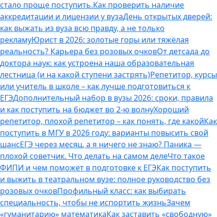
стало проще поступить.
Как проверить наличие
аккредитации и лицензии у вуза
День открытых дверей:
как выжать из вуза всю правду, а не только
рекламу
Юрист в 2026: золотые горы или тяжёлая
реальность? Карьера без розовых очков
От детсада до
доктора наук: как устроена наша образовательная
лестница (и на какой ступени застрять)
Репетитор, курсы
или учитель в школе – как лучше подготовиться к
ЕГЭ
Дополнительный набор в вузы 2026: сроки, правила
и как поступить на бюджет во 2‑ю волну
Хороший
репетитор, плохой репетитор – как понять, где какой
Как
поступить в МГУ в 2026 году: варианты повысить свой
шанс
ЕГЭ через месяц, а я ничего не знаю? Паника —
плохой советчик. Что делать на самом деле
Что такое
ФИПИ и чем поможет в подготовке к ЕГЭ
Как поступить
и выжить в театральном вузе: полное руководство без
розовых очков
Профильный класс: как выбирать
специальность, чтобы не испортить жизнь
Зачем
«гуманитарию» математика
Как заставить «свободную»