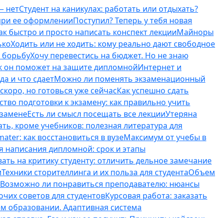
— нет
Студент на каникулах: работать или отдыхать?
 при ее оформлении
Поступил? Теперь у тебя новая
ак быстро и просто написать конспект лекции
Майноры
ько
Ходить или не ходить: кому реально дают свободное
ь борьбу
Хочу перевестись на бюджет. Но не знаю
к он поможет на защите дипломной
Интернет и
да и что сдает
Можно ли поменять экзаменационный
скоро, но готовься уже сейчас
Как успешно сдать
тво подготовки к экзамену: как правильно учить
кзамене
Есть ли смысл посещать все лекции
Утеряна
ть, кроме учебников: полезная литература для
ater: как восстановиться в вузе
Максимум от учебы в
я написания дипломной: срок и этапы
вать на критику студенту: отличить дельное замечание
и
Техники сторителлинга и их польза для студента
Объем
Возможно ли понравиться преподавателю: нюансы
очих советов для студентов
Курсовая работа: заказать
ем образовании. Адаптивная система