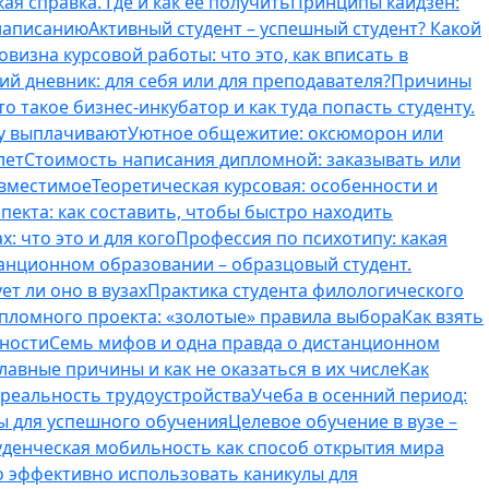
ая справка. Где и как ее получить
Принципы кайдзен:
 написанию
Активный студент – успешный студент? Какой
овизна курсовой работы: что это, как вписать в
ий дневник: для себя или для преподавателя?
Причины
то такое бизнес-инкубатор и как туда попасть студенту.
му выплачивают
Уютное общежитие: оксюморон или
лет
Стоимость написания дипломной: заказывать или
овместимое
Теоретическая курсовая: особенности и
пекта: как составить, чтобы быстро находить
: что это и для кого
Профессия по психотипу: какая
танционном образовании – образцовый студент.
ет ли оно в вузах
Практика студента филологического
ипломного проекта: «золотые» правила выбора
Как взять
нности
Семь мифов и одна правда о дистанционном
лавные причины и как не оказаться в их числе
Как
 реальность трудоустройства
Учеба в осенний период:
ты для успешного обучения
Целевое обучение в вузе –
уденческая мобильность как способ открытия мира
о эффективно использовать каникулы для