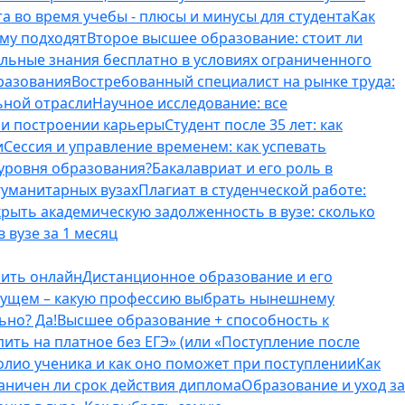
а во время учебы - плюсы и минусы для студента
Как
ому подходят
Второе высшее образование: стоит ли
ельные знания бесплатно в условиях ограниченного
разования
Востребованный специалист на рынке труда:
ьной отрасли
Научное исследование: все
и и построении карьеры
Студент после 35 лет: как
и
Сессия и управление временем: как успевать
 уровня образования?
Бакалавриат и его роль в
гуманитарных вузах
Плагиат в студенческой работе:
крыть академическую задолженность в вузе: сколько
 вузе за 1 месяц
оить онлайн
Дистанционное образование и его
удущем – какую профессию выбрать нынешнему
ьно? Да!
Высшее образование + способность к
пить на платное без ЕГЭ» (или «Поступление после
олио ученика и как оно поможет при поступлении
Как
аничен ли срок действия диплома
Образование и уход за