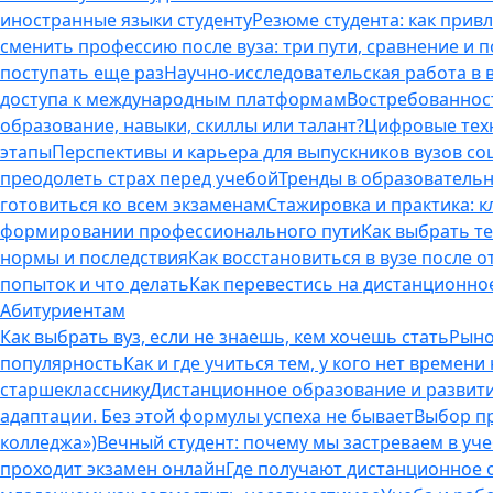
иностранные языки студенту
Резюме студента: как прив
сменить профессию после вуза: три пути, сравнение и 
поступать еще раз
Научно-исследовательская работа в ву
доступа к международным платформам
Востребованнос
образование, навыки, скиллы или талант?
Цифровые техн
этапы
Перспективы и карьера для выпускников вузов с
преодолеть страх перед учебой
Тренды в образовательн
готовиться ко всем экзаменам
Стажировка и практика: к
формировании профессионального пути
Как выбрать т
нормы и последствия
Как восстановиться в вузе после 
попыток и что делать
Как перевестись на дистанционное
Абитуриентам
Как выбрать вуз, если не знаешь, кем хочешь стать
Рыно
популярность
Как и где учиться тем, у кого нет времени
старшекласснику
Дистанционное образование и развитие
адаптации. Без этой формулы успеха не бывает
Выбор пр
колледжа»)
Вечный студент: почему мы застреваем в учеб
проходит экзамен онлайн
Где получают дистанционное о