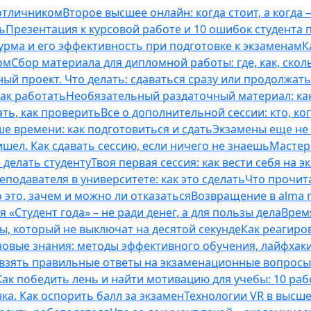
 отличником
Второе высшее онлайн: когда стоит, а когда 
ь
Презентация к курсовой работе и 10 ошибок студента
рма и его эффективность при подготовке к экзаменам
К
ом
Сбор материала для дипломной работы: где, как, скол
ый проект. Что делать: сдаваться сразу или продолжат
как работать
Необязательный раздаточный материал: ка
ть, как проверить
Все о дополнительной сессии: кто, ког
е времени: как подготовиться и сдать
Экзамены еще не 
ишел. Как сдавать сессию, если ничего не знаешь
Мастерс
 делать студенту
Твоя первая сессия: как вести себя на э
еподавателя в университете: как это сделать
Что прочита
это, зачем и можно ли отказаться
Возвращение в alma m
 «Студент года» – не ради денег, а для пользы дела
Врем
ты, который не выключат на десятой секунде
Как реагиро
 новые знания: методы эффективного обучения, лайфхак
 взять правильные ответы на экзаменационные вопросы
Как победить лень и найти мотивацию для учебы: 10 раб
нка. Как оспорить балл за экзамен
Технологии VR в высш