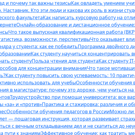
ад и почему так важны тезисы
Как овладеть умением учи
 Наставник. Кто эти люди и какова их роль в жизни студ
еского факультета
Как написать курсовую работу на отл
тернете
Онлайн-образование и дистанционное обучение:
ансы
Что такое выпускная квалификационная работа (ВКР
татистика, возможности, перспективы
Что оказывает вли
ндра у студента: как ее победить
Программа двойного дип
 образовании
Как студенту научиться концентрировать 
нать студенту
Польза чтения для студента
Как студенту I
способов для концентрации внимания
Что такое мотиваци
ть?
Как студенту повысить свою успеваемость: 10 практи
ективно использовать для учебы
Особенности обучения в
ния в магистратуре: почему это дороже, чем учиться на
нтов
Трудоустройство при помощи университета: все ва
 «за» и «против»
Практика и стажировка: различия и о
нес
Особенности обучения педагогов в России
Можно ли 
0 лет — пошаговая инструкция, которая развеивает страх
оться с вечным откладыванием дел и не скатиться до не
на пути к знаниям
Эффективное обучение: как тратить м