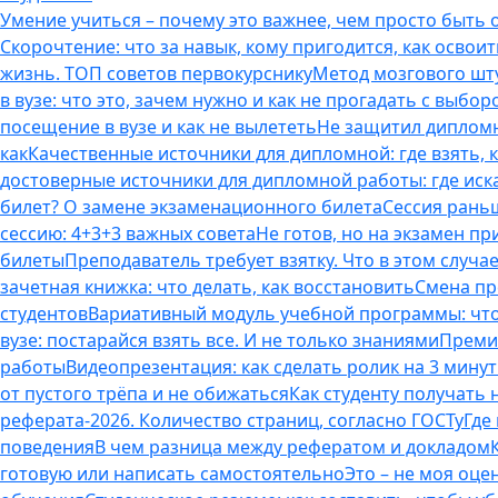
Умение учиться – почему это важнее, чем просто быть
Скорочтение: что за навык, кому пригодится, как освоит
жизнь. ТОП советов первокурснику
Метод мозгового шту
в вузе: что это, зачем нужно и как не прогадать с выбор
посещение в вузе и как не вылететь
Не защитил дипломн
как
Качественные источники для дипломной: где взять, 
достоверные источники для дипломной работы: где иска
билет? О замене экзаменационного билета
Сессия раньш
сессию: 4+3+3 важных совета
Не готов, но на экзамен пр
билеты
Преподаватель требует взятку. Что в этом случае
зачетная книжка: что делать, как восстановить
Смена пр
студентов
Вариативный модуль учебной программы: что 
вузе: постарайся взять все. И не только знаниями
Премия
работы
Видеопрезентация: как сделать ролик на 3 мину
от пустого трёпа и не обижаться
Как студенту получать
реферата-2026. Количество страниц, согласно ГОСТу
Где
поведения
В чем разница между рефератом и докладом
готовую или написать самостоятельно
Это – не моя оце