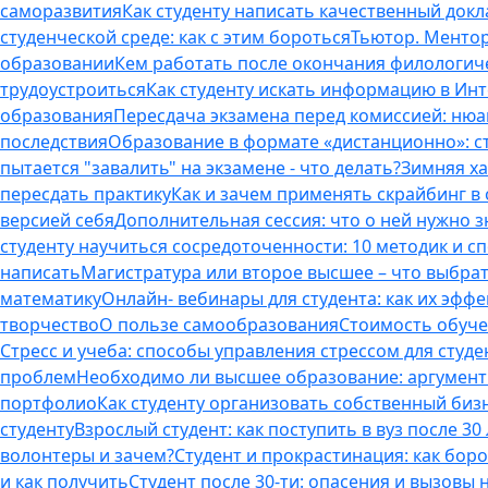
саморазвития
Как студенту написать качественный докл
студенческой среде: как с этим бороться
Тьютор. Ментор.
образовании
Кем работать после окончания филологич
трудоустроиться
Как студенту искать информацию в Ин
образования
Пересдача экзамена перед комиссией: ню
последствия
Образование в формате «дистанционно»: с
пытается "завалить" на экзамене - что делать?
Зимняя ха
пересдать практику
Как и зачем применять скрайбинг в
версией себя
Дополнительная сессия: что о ней нужно з
студенту научиться сосредоточенности: 10 методик и 
написать
Магистратура или второе высшее – что выбра
математику
Онлайн- вебинары для студента: как их эфф
творчество
О пользе самообразования
Стоимость обуче
Стресс и учеба: способы управления стрессом для студе
проблем
Необходимо ли высшее образование: аргументы
портфолио
Как студенту организовать собственный биз
студенту
Взрослый студент: как поступить в вуз после 3
волонтеры и зачем?
Студент и прокрастинация: как бор
и как получить
Студент после 30-ти: опасения и вызовы 