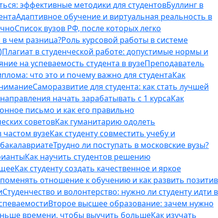
ться: эффективные методики для студентов
Буллинг в
ента
Адаптивное обучение и виртуальная реальность в
ично
Список вузов РФ, после которых легко
 в чем разница?
Роль курсовой работы в системе
)
Плагиат в студенческой работе: допустимые нормы и
яние на успеваемость студента в вузе
Преподаватель
лома: что это и почему важно для студента
Как
внимание
Саморазвитие для студента: как стать лучшей
T-направления начать зарабатывать с 1 курса
Как
онное письмо и как его правильно
ческих советов
Как гуманитарию одолеть
 частом вузе
Как студенту совместить учебу и
 бакалавриате
Трудно ли поступать в московские вузы?
рианты
Как научить студентов решению
бщее
Как студенту создать качественное и яркое
поменять отношение к обучению и как развить позитив
и
Студенчество и волонтерство: нужно ли cтуденту идти в
успеваемости
Второе высшее образование: зачем нужно
еньше времени, чтобы выучить больше
Как изучать