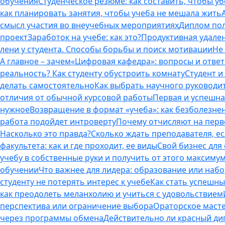
обучения
Студенческое резюме: как составить, чтобы у
как планировать занятия, чтобы учеба не мешала жить
смысл участия во внеучебных мероприятиях
Диплом пол
проект
Заработок на учебе: как это?
Продуктивная удален
лени у студента. Способы борьбы и поиск мотивации
Не
А главное – зачем
«Цифровая кафедра»: вопросы и отве
реальность? Как студенту обустроить комнату
Студент и 
делать самостоятельно
Как выбрать научного руководит
отличия от обычной курсовой работы
Первая и успешна
нужное
Возвращение в формат «учеба»: как безболезне
работа подойдет интроверту
Почему отчисляют на перво
Насколько это правда?
Сколько ждать преподавателя, есл
факультета: как и где проходит, ее виды
Свой бизнес для 
учебу в собственные руки и получить от этого максиму
обучении
Что важнее для лидера: образование или наб
студенту не потерять интерес к учебе
Как стать успешны
как преодолеть меланхолию и учиться с удовольствием
перспектива или ограничение выбора
Ораторское масте
через программы обмена
Действительно ли красный дип