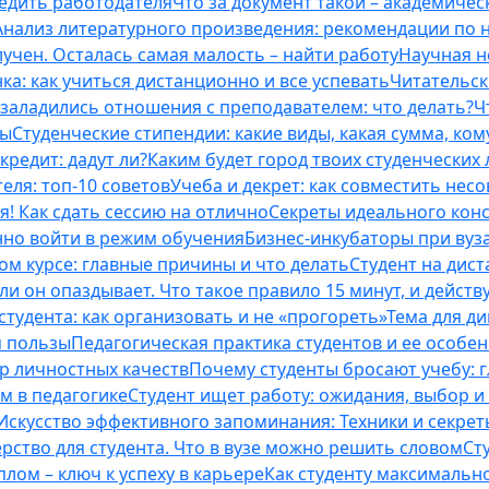
бедить работодателя
Что за документ такой – академическ
Анализ литературного произведения: рекомендации по
учен. Осталась самая малость – найти работу
Научная н
ка: как учиться дистанционно и все успевать
Читательск
 заладились отношения с преподавателем: что делать?
Ч
ты
Студенческие стипендии: какие виды, какая сумма, ко
кредит: дадут ли?
Каким будет город твоих студенческих 
еля: топ-10 советов
Учеба и декрет: как совместить нес
я! Как сдать сессию на отлично
Секреты идеального конс
нно войти в режим обучения
Бизнес-инкубаторы при вузах
м курсе: главные причины и что делать
Студент на дис
и он опаздывает. Что такое правило 15 минут, и действу
студента: как организовать и не «прогореть»
Тема для д
м пользы
Педагогическая практика студентов и ее особе
ор личностных качеств
Почему студенты бросают учебу: г
м в педагогике
Студент ищет работу: ожидания, выбор и
Искусство эффективного запоминания: Техники и секре
рство для студента. Что в вузе можно решить словом
Ст
лом – ключ к успеху в карьере
Как студенту максимальн