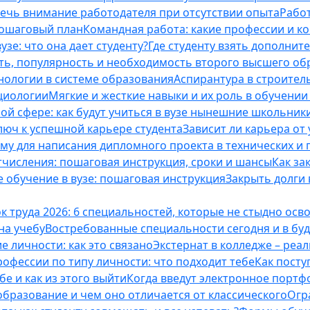
лечь внимание работодателя при отсутствии опыта
Работ
пошаговый план
Командная работа: какие профессии и к
зе: что она дает студенту?
Где студенту взять дополнит
ть, популярность и необходимость второго высшего об
ологии в системе образования
Аспирантура в строител
оциологии
Мягкие и жесткие навыки и их роль в обучени
ой сфере: как будут учиться в вузе нынешние школьник
люч к успешной карьере студента
Зависит ли карьера от
ему для написания дипломного проекта в технических и 
отчисления: пошаговая инструкция, сроки и шансы
Как за
 обучение в вузе: пошаговая инструкция
Закрыть долги в
к труда 2026: 6 специальностей, которые не стыдно осв
 на учебу
Востребованные специальности сегодня и в б
 личности: как это связано
Экстернат в колледже – реал
офессии по типу личности: что подходит тебе
Как посту
е и как из этого выйти
Когда введут электронное портф
бразование и чем оно отличается от классического
Огр