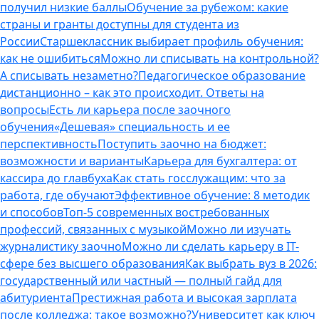
получил низкие баллы
Обучение за рубежом: какие
страны и гранты доступны для студента из
России
Старшеклассник выбирает профиль обучения:
как не ошибиться
Можно ли списывать на контрольной?
А списывать незаметно?
Педагогическое образование
дистанционно – как это происходит. Ответы на
вопросы
Есть ли карьера после заочного
обучения
«Дешевая» специальность и ее
перспективность
Поступить заочно на бюджет:
возможности и варианты
Карьера для бухгалтера: от
кассира до главбуха
Как стать госслужащим: что за
работа, где обучают
Эффективное обучение: 8 методик
и способов
Топ-5 современных востребованных
профессий, связанных с музыкой
Можно ли изучать
журналистику заочно
Можно ли сделать карьеру в IT-
сфере без высшего образования
Как выбрать вуз в 2026:
государственный или частный — полный гайд для
абитуриента
Престижная работа и высокая зарплата
после колледжа: такое возможно?
Университет как ключ