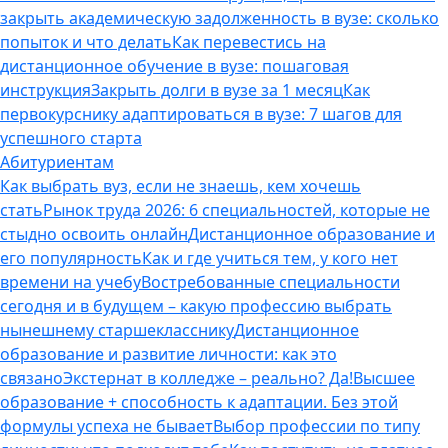
закрыть академическую задолженность в вузе: сколько
попыток и что делать
Как перевестись на
дистанционное обучение в вузе: пошаговая
инструкция
Закрыть долги в вузе за 1 месяц
Как
первокурснику адаптироваться в вузе: 7 шагов для
успешного старта
Абитуриентам
Как выбрать вуз, если не знаешь, кем хочешь
стать
Рынок труда 2026: 6 специальностей, которые не
стыдно освоить онлайн
Дистанционное образование и
его популярность
Как и где учиться тем, у кого нет
времени на учебу
Востребованные специальности
сегодня и в будущем – какую профессию выбрать
нынешнему старшекласснику
Дистанционное
образование и развитие личности: как это
связано
Экстернат в колледже – реально? Да!
Высшее
образование + способность к адаптации. Без этой
формулы успеха не бывает
Выбор профессии по типу