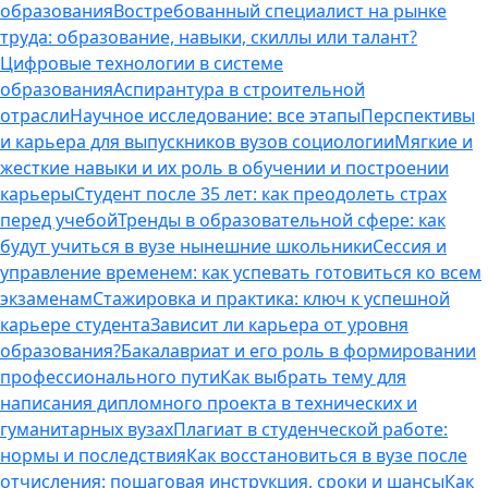
образования
Востребованный специалист на рынке
труда: образование, навыки, скиллы или талант?
Цифровые технологии в системе
образования
Аспирантура в строительной
отрасли
Научное исследование: все этапы
Перспективы
и карьера для выпускников вузов социологии
Мягкие и
жесткие навыки и их роль в обучении и построении
карьеры
Студент после 35 лет: как преодолеть страх
перед учебой
Тренды в образовательной сфере: как
будут учиться в вузе нынешние школьники
Сессия и
управление временем: как успевать готовиться ко всем
экзаменам
Стажировка и практика: ключ к успешной
карьере студента
Зависит ли карьера от уровня
образования?
Бакалавриат и его роль в формировании
профессионального пути
Как выбрать тему для
написания дипломного проекта в технических и
гуманитарных вузах
Плагиат в студенческой работе:
нормы и последствия
Как восстановиться в вузе после
отчисления: пошаговая инструкция, сроки и шансы
Как