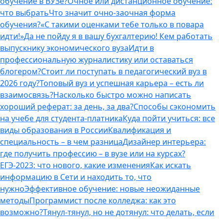
обучение в ВУЗе?
Очное или дистанционное обучение:
что выбрать
Что значит очно-заочная форма
обучения?
«С такими оценками тебе только в повара
идти!»
Да не пойду я в вашу бухгалтерию! Кем работать
выпускнику экономического вуза
Идти в
профессиональную журналистику или оставаться
блогером?
Стоит ли поступать в педагогический вуз в
2026 году?
Топовый вуз и успешная карьера – есть ли
взаимосвязь?
Насколько быстро можно написать
хороший реферат: за день, за два?
Способы сэкономить
на учебе для студента-платника
Куда пойти учиться: все
виды образования в России
Квалификация и
специальность – в чем разница
Дизайнер интерьера:
где получить профессию – в вузе или на курсах?
ЕГЭ-2023: что нового, какие изменения
Как искать
информацию в Сети и находить то, что
нужно
Эффективное обучение: новые неожиданные
методы
Программист после колледжа: как это
возможно?
Тянул-тянул, но не дотянул: что делать, если