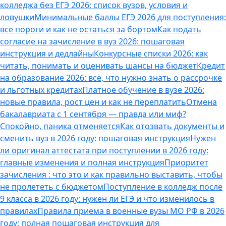
колледжа без ЕГЭ 2026: список вузов, условия и
ловушки
Минимальные баллы ЕГЭ 2026 для поступления:
все пороги и как не остаться за бортом
Как подать
согласие на зачисление в вуз 2026: пошаговая
инструкция и дедлайны
Конкурсные списки 2026: как
читать, понимать и оценивать шансы на бюджет
Кредит
на образование 2026: всё, что нужно знать о рассрочке
и льготных кредитах
Платное обучение в вузе 2026:
новые правила, рост цен и как не переплатить
Отмена
бакалавриата с 1 сентября — правда или миф?
Спокойно, паника отменяется
Как отозвать документы и
сменить вуз в 2026 году: пошаговая инструкция
Нужен
ли оригинал аттестата при поступлении в 2026 году:
главные изменения и полная инструкция
Приоритет
зачисления : что это и как правильно выставить, чтобы
не пролететь с бюджетом
Поступление в колледж после
9 класса в 2026 году: нужен ли ЕГЭ и что изменилось в
правилах
Правила приема в военные вузы МО РФ в 2026
году: полная пошаговая инструкция для