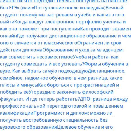
личности: что подходит тебе
Как поступить на платное
без ЕГЭ» (или «Поступление после колледжа»)
Вечный
студент: почему мы застреваем в учебе и как из этого
выйти
Когда введут электронное портфолио ученика и
как оно поможет при поступлении
Как проходит экзамен
онлайн
Где получают дистанционное образование и чем
оно отличается от классического
Ограничен ли срок
действия диплома
Образование и уход за младенцем:
как совместить несовместимое
Учеба и работа: как
студенту совмещать и все успевать?
Формы обучения в
вузе. Как выбрать самую подходящую
Дистанционное,
семейное, надомное обучение: в чем разница, какие
плюсы и минусы
Как бороться с прокрастинацией и
победить ее
Угораздило закончить философский
факультет. И где теперь работать?
ДПО: разница между
профессиональной переподготовкой и повышением
квалификации
Программист и диплом: можно ли
получить востребованную специальность без
вузовского образования
Целевое обучение и его