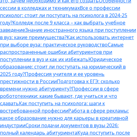
это, зачем необходимо и как его создать
Особенности
сессии в колледжах и техникумах
Все о профессии
психолог: стоит ли поступать на психолога в 2024-25
году?
Колледж после 9 класса – как выбрать учебное
заведение
Знание иностранного языка при поступлении
в вуз: какие преимущества?
Как использовать интернет
при выборе вуза: практическое руководство
Самые
распространенные ошибки абитуриентов при
поступлении в вуз и как их избежать
Юридическое
образование: стоит ли поступать на юридический в
2025 году?
Профессия учителя и ее уровень
престижности в России
Подготовка к ЕГЭ: сколько
времени нужно абитуриенту?
Профессии в сфере
робототехники: какие бывают, где учиться и что
сдавать
Как поступить на психолога: шаги к
востребованной профессии
Работа в сфере рекламы:
какое образование нужно для карьеры в креативной
индустрии
Сроки подачи документов в вузы 2026:
полный календарь абитуриента
Куда поступить после