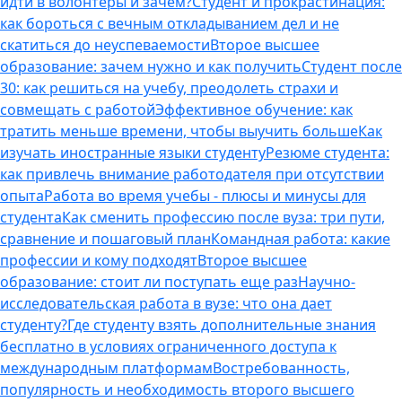
идти в волонтеры и зачем?
Студент и прокрастинация:
как бороться с вечным откладыванием дел и не
скатиться до неуспеваемости
Второе высшее
образование: зачем нужно и как получить
Студент после
30: как решиться на учебу, преодолеть страхи и
совмещать с работой
Эффективное обучение: как
тратить меньше времени, чтобы выучить больше
Как
изучать иностранные языки студенту
Резюме студента:
как привлечь внимание работодателя при отсутствии
опыта
Работа во время учебы - плюсы и минусы для
студента
Как сменить профессию после вуза: три пути,
сравнение и пошаговый план
Командная работа: какие
профессии и кому подходят
Второе высшее
образование: стоит ли поступать еще раз
Научно-
исследовательская работа в вузе: что она дает
студенту?
Где студенту взять дополнительные знания
бесплатно в условиях ограниченного доступа к
международным платформам
Востребованность,
популярность и необходимость второго высшего