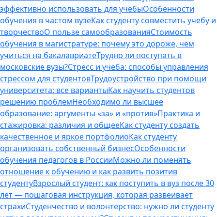
эффективно использовать для учебы
Особенности
обучения в частом вузе
Как студенту совместить учебу и
творчество
О пользе самообразования
Стоимость
обучения в магистратуре: почему это дороже, чем
учиться на бакалавриате
Трудно ли поступать в
московские вузы?
Стресс и учеба: способы управления
стрессом для студентов
Трудоустройство при помощи
университета: все варианты
Как научить студентов
решению проблем
Необходимо ли высшее
образование: аргументы «за» и «против»
Практика и
стажировка: различия и общее
Как студенту создать
качественное и яркое портфолио
Как студенту
организовать собственный бизнес
Особенности
обучения педагогов в России
Можно ли поменять
отношение к обучению и как развить позитив
студенту
Взрослый студент: как поступить в вуз после 30
лет — пошаговая инструкция, которая развеивает
страхи
Студенчество и волонтерство: нужно ли cтуденту