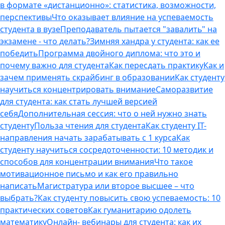
в формате «дистанционно»: статистика, возможности,
перспективы
Что оказывает влияние на успеваемость
студента в вузе
Преподаватель пытается "завалить" на
экзамене - что делать?
Зимняя хандра у студента: как ее
победить
Программа двойного диплома: что это и
почему важно для студента
Как пересдать практику
Как и
зачем применять скрайбинг в образовании
Как студенту
научиться концентрировать внимание
Саморазвитие
для студента: как стать лучшей версией
себя
Дополнительная сессия: что о ней нужно знать
студенту
Польза чтения для студента
Как студенту IT-
направления начать зарабатывать с 1 курса
Как
студенту научиться сосредоточенности: 10 методик и
способов для концентрации внимания
Что такое
мотивационное письмо и как его правильно
написать
Магистратура или второе высшее – что
выбрать?
Как студенту повысить свою успеваемость: 10
практических советов
Как гуманитарию одолеть
математику
Онлайн- вебинары для студента: как их