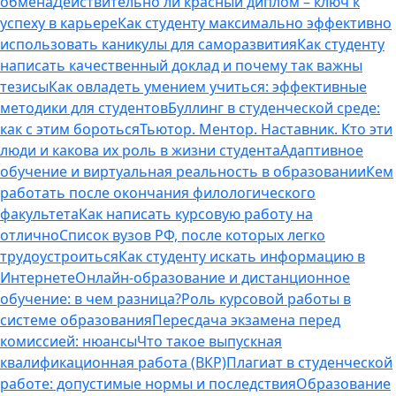
обмена
Действительно ли красный диплом – ключ к
успеху в карьере
Как студенту максимально эффективно
использовать каникулы для саморазвития
Как студенту
написать качественный доклад и почему так важны
тезисы
Как овладеть умением учиться: эффективные
методики для студентов
Буллинг в студенческой среде:
как с этим бороться
Тьютор. Ментор. Наставник. Кто эти
люди и какова их роль в жизни студента
Адаптивное
обучение и виртуальная реальность в образовании
Кем
работать после окончания филологического
факультета
Как написать курсовую работу на
отлично
Список вузов РФ, после которых легко
трудоустроиться
Как студенту искать информацию в
Интернете
Онлайн-образование и дистанционное
обучение: в чем разница?
Роль курсовой работы в
системе образования
Пересдача экзамена перед
комиссией: нюансы
Что такое выпускная
квалификационная работа (ВКР)
Плагиат в студенческой
работе: допустимые нормы и последствия
Образование