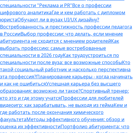
специальности "Реклама и PR"
Все о профессии
цифрового аналитика
Где и кем работать с дипломом
юриста
Обучают ли в вузах UI/UX дизайну?
Востребованность и престижность профессии педагога
в России
Выбор профессии: что делать, если мнение
абитуриента не сходится с мнением родителей
Как
выбрать профессию: самые востребованные
специальности в 2026 году
Как трудоустроиться по
специальности после вуза: все возможные способы
Кто
такой социальный работник и насколько перспективна
эта профессия?
Планирование карьеры - когда начинать
и как не ошибиться
Успешная карьера без высшего
образования: возможно ли такое?
Спортивный тренер:
кто это и где этому учатся
Профессии для любителей
видеоигр: как зарабатывать, не выходя из гейма
Кем и
где работать после окончания химического
факультета
Методы эффективного обучения: обзор и
оценка их эффективности
Портфолио абитуриента: что