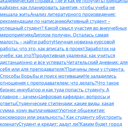
академическая справка. Где и как ее получить
Принципы
кайдзен: как планировать занятия, чтобы учеба не
мешала жить
Анализ литературного произведения:
рекомендации по написанию
Активный студент –
успешный студент? Какой смысл участия во внеучебных
мероприятиях
Диплом получен. Осталась самая
малость – найти работу
Научная новизна курсовой
работы: что это, как вписать в проект
Заработок на
учебе: как это?
Продуктивная удаленка: как учиться
дистанционно и все успевать
Читательский дневник: для
себя или для преподавателя?
Причины лени у студента.
Способы борьбы и поиск мотивации
Не заладились
отношения с преподавателем: что делать?
Что такое
бизнес-инкубатор и как туда попасть студенту. А
главное – зачем
«Цифровая кафедра»: вопросы и
ответы
Студенческие стипендии: какие виды, какая
сумма, кому выплачивают
Уютное общежитие:
оксюморон или реальность? Как студенту обустроить
комнату
Студент и кредит: дадут ли?
Каким будет город