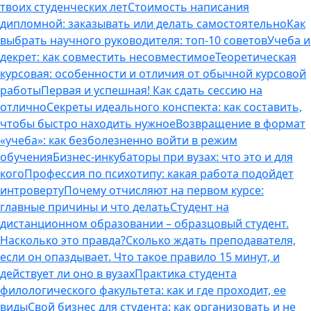
твоих студенческих лет
Стоимость написания
дипломной: заказывать или делать самостоятельно
Как
выбрать научного руководителя: топ-10 советов
Учеба и
декрет: как совместить несовместимое
Теоретическая
курсовая: особенности и отличия от обычной курсовой
работы
Первая и успешная! Как сдать сессию на
отлично
Секреты идеального конспекта: как составить,
чтобы быстро находить нужное
Возвращение в формат
«учеба»: как безболезненно войти в режим
обучения
Бизнес-инкубаторы при вузах: что это и для
кого
Профессия по психотипу: какая работа подойдет
интроверту
Почему отчисляют на первом курсе:
главные причины и что делать
Студент на
дистанционном образовании – образцовый студент.
Насколько это правда?
Сколько ждать преподавателя,
если он опаздывает. Что такое правило 15 минут, и
действует ли оно в вузах
Практика студента
филологического факультета: как и где проходит, ее
виды
Свой бизнес для студента: как организовать и не