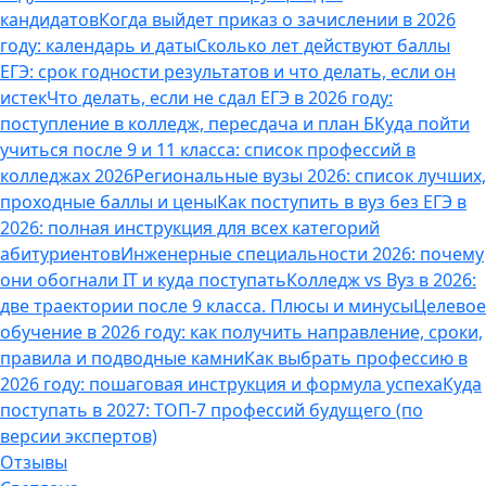
кандидатов
Когда выйдет приказ о зачислении в 2026
году: календарь и даты
Сколько лет действуют баллы
ЕГЭ: срок годности результатов и что делать, если он
истек
Что делать, если не сдал ЕГЭ в 2026 году:
поступление в колледж, пересдача и план Б
Куда пойти
учиться после 9 и 11 класса: список профессий в
колледжах 2026
Региональные вузы 2026: список лучших,
проходные баллы и цены
Как поступить в вуз без ЕГЭ в
2026: полная инструкция для всех категорий
абитуриентов
Инженерные специальности 2026: почему
они обогнали IT и куда поступать
Колледж vs Вуз в 2026:
две траектории после 9 класса. Плюсы и минусы
Целевое
обучение в 2026 году: как получить направление, сроки,
правила и подводные камни
Как выбрать профессию в
2026 году: пошаговая инструкция и формула успеха
Куда
поступать в 2027: ТОП-7 профессий будущего (по
версии экспертов)
Отзывы