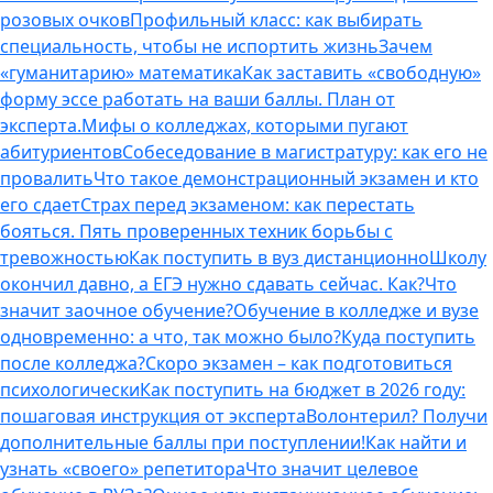
розовых очков
Профильный класс: как выбирать
специальность, чтобы не испортить жизнь
Зачем
«гуманитарию» математика
Как заставить «свободную»
форму эссе работать на ваши баллы. План от
эксперта.
Мифы о колледжах, которыми пугают
абитуриентов
Собеседование в магистратуру: как его не
провалить
Что такое демонстрационный экзамен и кто
его сдает
Страх перед экзаменом: как перестать
бояться. Пять проверенных техник борьбы с
тревожностью
Как поступить в вуз дистанционно
Школу
окончил давно, а ЕГЭ нужно сдавать сейчас. Как?
Что
значит заочное обучение?
Обучение в колледже и вузе
одновременно: а что, так можно было?
Куда поступить
после колледжа?
Скоро экзамен – как подготовиться
психологически
Как поступить на бюджет в 2026 году:
пошаговая инструкция от эксперта
Волонтерил? Получи
дополнительные баллы при поступлении!
Как найти и
узнать «своего» репетитора
Что значит целевое