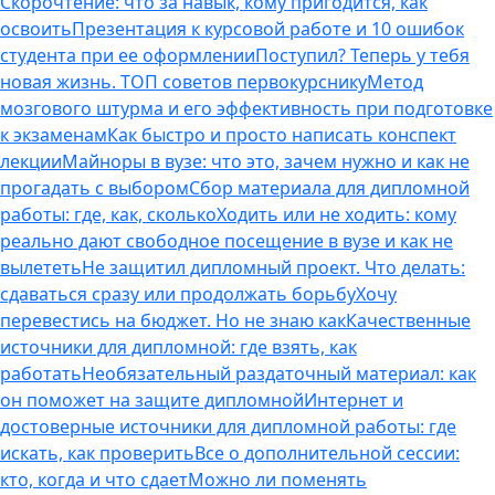
Скорочтение: что за навык, кому пригодится, как
освоить
Презентация к курсовой работе и 10 ошибок
студента при ее оформлении
Поступил? Теперь у тебя
новая жизнь. ТОП советов первокурснику
Метод
мозгового штурма и его эффективность при подготовке
к экзаменам
Как быстро и просто написать конспект
лекции
Майноры в вузе: что это, зачем нужно и как не
прогадать с выбором
Сбор материала для дипломной
работы: где, как, сколько
Ходить или не ходить: кому
реально дают свободное посещение в вузе и как не
вылететь
Не защитил дипломный проект. Что делать:
сдаваться сразу или продолжать борьбу
Хочу
перевестись на бюджет. Но не знаю как
Качественные
источники для дипломной: где взять, как
работать
Необязательный раздаточный материал: как
он поможет на защите дипломной
Интернет и
достоверные источники для дипломной работы: где
искать, как проверить
Все о дополнительной сессии:
кто, когда и что сдает
Можно ли поменять