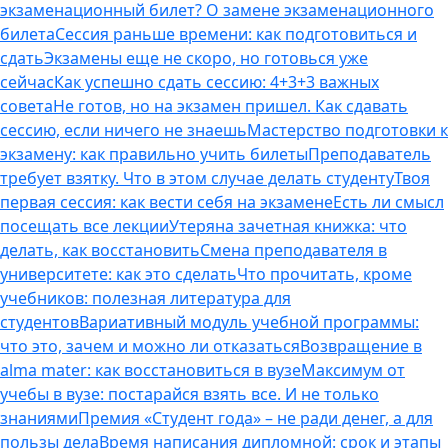
экзаменационный билет? О замене экзаменационного
билета
Сессия раньше времени: как подготовиться и
сдать
Экзамены еще не скоро, но готовься уже
сейчас
Как успешно сдать сессию: 4+3+3 важных
совета
Не готов, но на экзамен пришел. Как сдавать
сессию, если ничего не знаешь
Мастерство подготовки к
экзамену: как правильно учить билеты
Преподаватель
требует взятку. Что в этом случае делать студенту
Твоя
первая сессия: как вести себя на экзамене
Есть ли смысл
посещать все лекции
Утеряна зачетная книжка: что
делать, как восстановить
Смена преподавателя в
университете: как это сделать
Что прочитать, кроме
учебников: полезная литература для
студентов
Вариативный модуль учебной программы:
что это, зачем и можно ли отказаться
Возвращение в
alma mater: как восстановиться в вузе
Максимум от
учебы в вузе: постарайся взять все. И не только
знаниями
Премия «Студент года» – не ради денег, а для
пользы дела
Время написания дипломной: срок и этапы