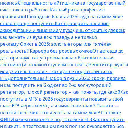
нюансы
Специальность айтишника за государственный
счет: как это работает
Как выбрать профессию
правильно
Проходные баллы 2026: куда на самом деле
стало проще поступить.
Как проверить наличие
аккредитации и лицензии у вуза
День открытых дверей:
как выжать из вуза всю правду, а не только
рекламу
Юрист в 2026: золотые горы или тяжёлая
реальность? Карьера без розовых очков
От детсада до
доктора наук: как устроена наша образовательная
лестница (и на какой ступени застрять)
Репетитор, курсы
или учитель в школе – как лучше подготовиться к
ЕГЭ
Дополнительный набор в вузы 2026: сроки, правила
и как поступить на бюджет во 2‑ю волну
Хороший
репетитор, плохой репетитор – как понять, где какой
Как
поступить в МГУ в 2026 году: варианты повысить свой
шанс
ЕГЭ через месяц, а я ничего не знаю? Паника —
плохой советчик. Что делать на самом деле
Что такое
ФИПИ и чем поможет в подготовке к ЕГЭ
Как поступить
и выжить в театральном вузе: полное руководство без