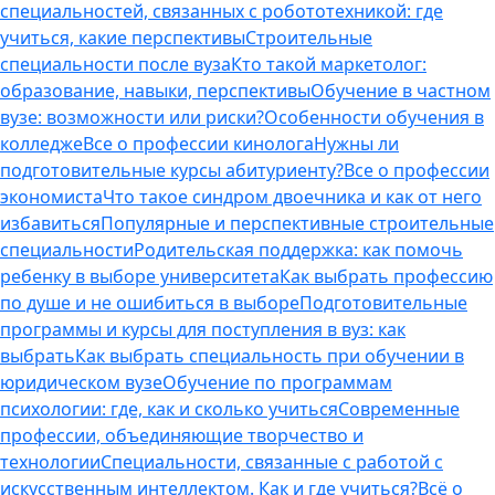
специальностей, связанных с робототехникой: где
учиться, какие перспективы
Строительные
специальности после вуза
Кто такой маркетолог:
образование, навыки, перспективы
Обучение в частном
вузе: возможности или риски?
Особенности обучения в
колледже
Все о профессии кинолога
Нужны ли
подготовительные курсы абитуриенту?
Все о профессии
экономиста
Что такое синдром двоечника и как от него
избавиться
Популярные и перспективные строительные
специальности
Родительская поддержка: как помочь
ребенку в выборе университета
Как выбрать профессию
по душе и не ошибиться в выборе
Подготовительные
программы и курсы для поступления в вуз: как
выбрать
Как выбрать специальность при обучении в
юридическом вузе
Обучение по программам
психологии: где, как и сколько учиться
Современные
профессии, объединяющие творчество и
технологии
Специальности, связанные с работой с
искусственным интеллектом. Как и где учиться?
Всё о