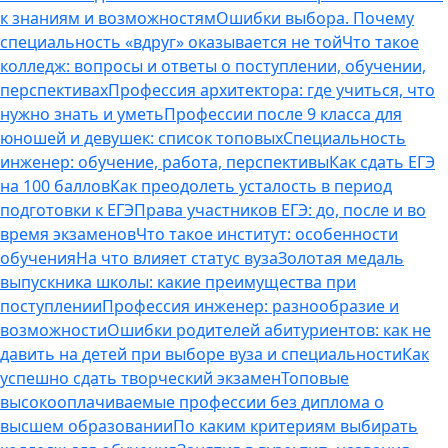
к знаниям и возможностям
Ошибки выбора. Почему
специальность «вдруг» оказывается не той
Что такое
колледж: вопросы и ответы о поступлении, обучении,
перспективах
Профессия архитектора: где учиться, что
нужно знать и уметь
Профессии после 9 класса для
юношей и девушек: список топовых
Специальность
инженер: обучение, работа, перспективы
Как сдать ЕГЭ
на 100 баллов
Как преодолеть усталость в период
подготовки к ЕГЭ
Права участников ЕГЭ: до, после и во
время экзаменов
Что такое институт: особенности
обучения
На что влияет статус вуза
Золотая медаль
выпускника школы: какие преимущества при
поступлении
Профессия инженер: разнообразие и
возможности
Ошибки родителей абитуриентов: как не
давить на детей при выборе вуза и специальности
Как
успешно сдать творческий экзамен
Топовые
высокооплачиваемые профессии без диплома о
высшем образовании
По каким критериям выбирать