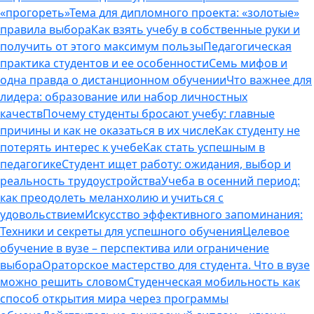
«прогореть»
Тема для дипломного проекта: «золотые»
правила выбора
Как взять учебу в собственные руки и
получить от этого максимум пользы
Педагогическая
практика студентов и ее особенности
Семь мифов и
одна правда о дистанционном обучении
Что важнее для
лидера: образование или набор личностных
качеств
Почему студенты бросают учебу: главные
причины и как не оказаться в их числе
Как студенту не
потерять интерес к учебе
Как стать успешным в
педагогике
Студент ищет работу: ожидания, выбор и
реальность трудоустройства
Учеба в осенний период:
как преодолеть меланхолию и учиться с
удовольствием
Искусство эффективного запоминания:
Техники и секреты для успешного обучения
Целевое
обучение в вузе – перспектива или ограничение
выбора
Ораторское мастерство для студента. Что в вузе
можно решить словом
Студенческая мобильность как
способ открытия мира через программы