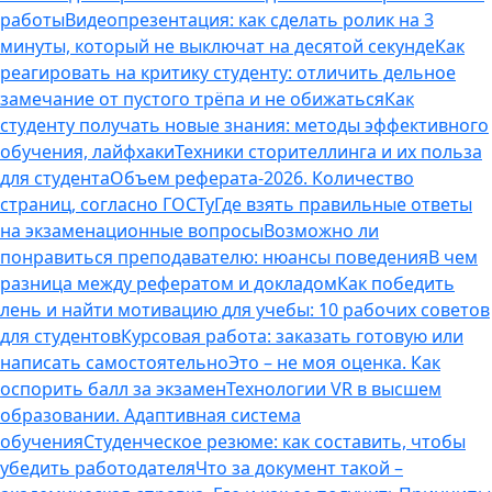
работы
Видеопрезентация: как сделать ролик на 3
минуты, который не выключат на десятой секунде
Как
реагировать на критику студенту: отличить дельное
замечание от пустого трёпа и не обижаться
Как
студенту получать новые знания: методы эффективного
обучения, лайфхаки
Техники сторителлинга и их польза
для студента
Объем реферата-2026. Количество
страниц, согласно ГОСТу
Где взять правильные ответы
на экзаменационные вопросы
Возможно ли
понравиться преподавателю: нюансы поведения
В чем
разница между рефератом и докладом
Как победить
лень и найти мотивацию для учебы: 10 рабочих советов
для студентов
Курсовая работа: заказать готовую или
написать самостоятельно
Это – не моя оценка. Как
оспорить балл за экзамен
Технологии VR в высшем
образовании. Адаптивная система
обучения
Студенческое резюме: как составить, чтобы
убедить работодателя
Что за документ такой –