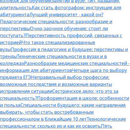
колледж для обучения
Занятия в вузе: тип, названия,
длительность
Как стать фотографом: инструкция для
абитуриента
Лучший университет - какой он?
Педагогические специальности: разнообразие и
перспективы
Очно-заочное обучение: стоит ли
поступать?
Перспективность профессий, связанных с
историей
Что такое специализированные
вузы
Профессия в педагогике и будущее: перспективы и
тренды
Технические специальности в вузах и в
колледжах
Разнообразие медицинских специальностей -
информация для абитуриентов
Четыре шага по выбору
предмета ЕГЭ
Неправильный выбор профессии:
возможные последствия и возможные варианты
исправления ситуации
Сестринское дело: что это за
специальность?
Профориентация в школе: особенности
и польза
Специальности будущего: какие направления
выбирать, чтобы стать востребованным
профессионалом в ближайшие 10 лет
Технологические
специальности: сколько их и как их освоить
Пять