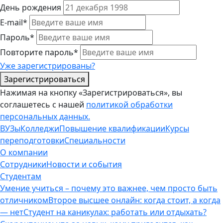
День рождения
E-mail*
Пароль*
Повторите пароль*
Уже зарегистрированы?
Зарегистрироваться
Нажимая на кнопку «Зарегистрироваться», вы
соглашетесь с нашей
политикой обработки
персональных данных.
ВУЗы
Колледжи
Повышение квалификации
Курсы
переподготовки
Специальности
О компании
Сотрудники
Новости и события
Студентам
Умение учиться – почему это важнее, чем просто быть
отличником
Второе высшее онлайн: когда стоит, а когда
— нет
Студент на каникулах: работать или отдыхать?