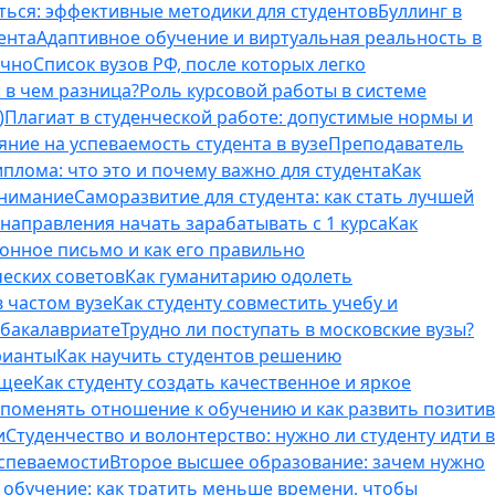
ться: эффективные методики для студентов
Буллинг в
ента
Адаптивное обучение и виртуальная реальность в
ично
Список вузов РФ, после которых легко
 в чем разница?
Роль курсовой работы в системе
)
Плагиат в студенческой работе: допустимые нормы и
яние на успеваемость студента в вузе
Преподаватель
лома: что это и почему важно для студента
Как
внимание
Саморазвитие для студента: как стать лучшей
T-направления начать зарабатывать с 1 курса
Как
онное письмо и как его правильно
ческих советов
Как гуманитарию одолеть
 частом вузе
Как студенту совместить учебу и
 бакалавриате
Трудно ли поступать в московские вузы?
рианты
Как научить студентов решению
бщее
Как студенту создать качественное и яркое
поменять отношение к обучению и как развить позитив
и
Студенчество и волонтерство: нужно ли cтуденту идти в
успеваемости
Второе высшее образование: зачем нужно
обучение: как тратить меньше времени, чтобы