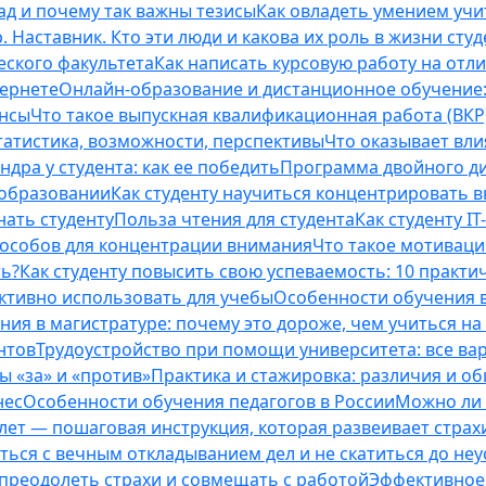
ад и почему так важны тезисы
Как овладеть умением учи
 Наставник. Кто эти люди и какова их роль в жизни студ
еского факультета
Как написать курсовую работу на отл
тернете
Онлайн-образование и дистанционное обучение:
ансы
Что такое выпускная квалификационная работа (ВКР
татистика, возможности, перспективы
Что оказывает вли
ндра у студента: как ее победить
Программа двойного дип
 образовании
Как студенту научиться концентрировать 
нать студенту
Польза чтения для студента
Как студенту I
способов для концентрации внимания
Что такое мотиваци
ть?
Как студенту повысить свою успеваемость: 10 практи
ективно использовать для учебы
Особенности обучения в
ния в магистратуре: почему это дороже, чем учиться на
нтов
Трудоустройство при помощи университета: все ва
 «за» и «против»
Практика и стажировка: различия и о
нес
Особенности обучения педагогов в России
Можно ли 
0 лет — пошаговая инструкция, которая развеивает страх
оться с вечным откладыванием дел и не скатиться до не
, преодолеть страхи и совмещать с работой
Эффективное 