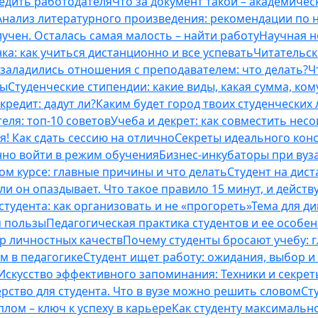
бедить работодателя
Что за документ такой – академическ
Анализ литературного произведения: рекомендации по
учен. Осталась самая малость – найти работу
Научная н
ка: как учиться дистанционно и все успевать
Читательск
 заладились отношения с преподавателем: что делать?
Ч
ты
Студенческие стипендии: какие виды, какая сумма, ко
кредит: дадут ли?
Каким будет город твоих студенческих 
еля: топ-10 советов
Учеба и декрет: как совместить нес
я! Как сдать сессию на отлично
Секреты идеального конс
нно войти в режим обучения
Бизнес-инкубаторы при вузах
м курсе: главные причины и что делать
Студент на дис
и он опаздывает. Что такое правило 15 минут, и действу
студента: как организовать и не «прогореть»
Тема для д
м пользы
Педагогическая практика студентов и ее особе
ор личностных качеств
Почему студенты бросают учебу: г
м в педагогике
Студент ищет работу: ожидания, выбор и
Искусство эффективного запоминания: Техники и секре
рство для студента. Что в вузе можно решить словом
Ст
лом – ключ к успеху в карьере
Как студенту максимальн