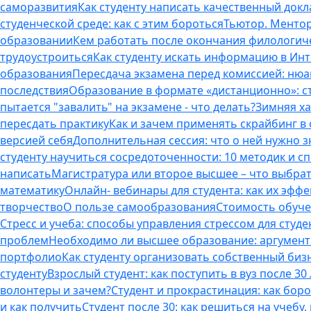
саморазвития
Как студенту написать качественный докл
студенческой среде: как с этим бороться
Тьютор. Ментор.
образовании
Кем работать после окончания филологич
трудоустроиться
Как студенту искать информацию в Ин
образования
Пересдача экзамена перед комиссией: ню
последствия
Образование в формате «дистанционно»: с
пытается "завалить" на экзамене - что делать?
Зимняя ха
пересдать практику
Как и зачем применять скрайбинг в
версией себя
Дополнительная сессия: что о ней нужно з
студенту научиться сосредоточенности: 10 методик и 
написать
Магистратура или второе высшее – что выбра
математику
Онлайн- вебинары для студента: как их эфф
творчество
О пользе самообразования
Стоимость обуче
Стресс и учеба: способы управления стрессом для студе
проблем
Необходимо ли высшее образование: аргументы
портфолио
Как студенту организовать собственный биз
студенту
Взрослый студент: как поступить в вуз после 3
волонтеры и зачем?
Студент и прокрастинация: как бор
и как получить
Студент после 30: как решиться на учебу