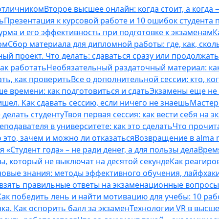
 отличником
Второе высшее онлайн: когда стоит, а когда 
ь
Презентация к курсовой работе и 10 ошибок студента
рма и его эффективность при подготовке к экзаменам
К
ом
Сбор материала для дипломной работы: где, как, скол
ый проект. Что делать: сдаваться сразу или продолжат
как работать
Необязательный раздаточный материал: ка
ть, как проверить
Все о дополнительной сессии: кто, ког
е времени: как подготовиться и сдать
Экзамены еще не 
ишел. Как сдавать сессию, если ничего не знаешь
Мастерс
 делать студенту
Твоя первая сессия: как вести себя на э
еподавателя в университете: как это сделать
Что прочита
это, зачем и можно ли отказаться
Возвращение в alma m
 «Студент года» – не ради денег, а для пользы дела
Врем
ты, который не выключат на десятой секунде
Как реагиро
 новые знания: методы эффективного обучения, лайфхак
 взять правильные ответы на экзаменационные вопросы
Как победить лень и найти мотивацию для учебы: 10 раб
нка. Как оспорить балл за экзамен
Технологии VR в высш