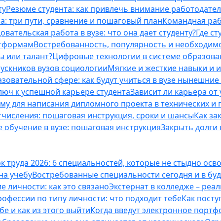
ту
Резюме студента: как привлечь внимание работодател
а: три пути, сравнение и пошаговый план
Командная раб
вательская работа в вузе: что она дает студенту?
Где с
атформам
Востребованность, популярность и необходим
ы или талант?
Цифровые технологии в системе образова
ускников вузов социологии
Мягкие и жесткие навыки и 
азовательной сфере: как будут учиться в вузе нынешни
люч к успешной карьере студента
Зависит ли карьера от
ему для написания дипломного проекта в технических и 
отчисления: пошаговая инструкция, сроки и шансы
Как за
 обучение в вузе: пошаговая инструкция
Закрыть долги в
к труда 2026: 6 специальностей, которые не стыдно осв
 на учебу
Востребованные специальности сегодня и в б
 личности: как это связано
Экстернат в колледже – реал
офессии по типу личности: что подходит тебе
Как посту
е и как из этого выйти
Когда введут электронное портф