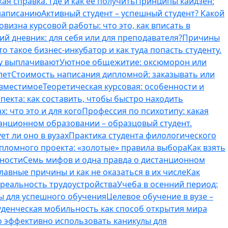
ая справка. Где и как ее получить
Принципы кайдзен:
 написанию
Активный студент – успешный студент? Какой
овизна курсовой работы: что это, как вписать в
ий дневник: для себя или для преподавателя?
Причины
то такое бизнес-инкубатор и как туда попасть студенту.
му выплачивают
Уютное общежитие: оксюморон или
лет
Стоимость написания дипломной: заказывать или
овместимое
Теоретическая курсовая: особенности и
пекта: как составить, чтобы быстро находить
: что это и для кого
Профессия по психотипу: какая
танционном образовании – образцовый студент.
ет ли оно в вузах
Практика студента филологического
ипломного проекта: «золотые» правила выбора
Как взять
нности
Семь мифов и одна правда о дистанционном
лавные причины и как не оказаться в их числе
Как
 реальность трудоустройства
Учеба в осенний период:
ты для успешного обучения
Целевое обучение в вузе –
уденческая мобильность как способ открытия мира
о эффективно использовать каникулы для