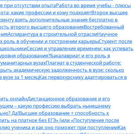
я при отсутствии опыта
Работа во время учебы - плюсы
ота: какие профессии и кому подходят
Второе высшее
туденту взять дополнительные знания бесплатно в
ость второго высшего образования
Востребованный
ния
Аспирантура в строительной отрасли
Научное
их роль в обучении и построении карьеры
Студент после
е школьники
Сессия и управление временем: как успевать
 уровня образования?
Бакалавриат и его роль в
гуманитарных вузах
Плагиат в студенческой работе:
крыть академическую задолженность в вузе: сколько
 вузе за 1 месяц
Как первокурснику адаптироваться в
оить онлайн
Дистанционное образование и его
удущем – какую профессию выбрать нынешнему
ьно? Да!
Высшее образование + способность к
пить на платное без ЕГЭ» (или «Поступление после
олио ученика и как оно поможет при поступлении
Как