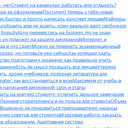
— нет
Студент на каникулах: работать или отдыхать?
 при ее оформлении
Поступил? Теперь у тебя новая
ак быстро и просто написать конспект лекции
Майноры
ько
Ходить или не ходить: кому реально дают свободное
ь борьбу
Хочу перевестись на бюджет. Но не знаю
к он поможет на защите дипломной
Интернет и
да и что сдает
Можно ли поменять экзаменационный
скоро, но готовься уже сейчас
Как успешно сдать
тво подготовки к экзамену: как правильно учить
кзамене
Есть ли смысл посещать все лекции
Утеряна
ть, кроме учебников: полезная литература для
ater: как восстановиться в вузе
Максимум от учебы в
я написания дипломной: срок и этапы
вать на критику студенту: отличить дельное замечание
и
Техники сторителлинга и их польза для студента
Объем
Возможно ли понравиться преподавателю: нюансы
очих советов для студентов
Курсовая работа: заказать
ем образовании. Адаптивная система