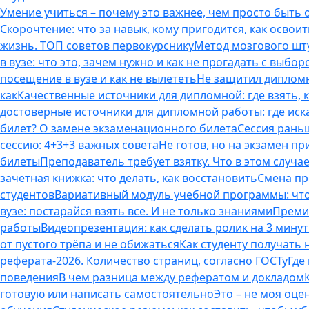
Умение учиться – почему это важнее, чем просто быть
Скорочтение: что за навык, кому пригодится, как освоит
жизнь. ТОП советов первокурснику
Метод мозгового шту
в вузе: что это, зачем нужно и как не прогадать с выбор
посещение в вузе и как не вылететь
Не защитил дипломн
как
Качественные источники для дипломной: где взять, 
достоверные источники для дипломной работы: где иска
билет? О замене экзаменационного билета
Сессия раньш
сессию: 4+3+3 важных совета
Не готов, но на экзамен пр
билеты
Преподаватель требует взятку. Что в этом случае
зачетная книжка: что делать, как восстановить
Смена пр
студентов
Вариативный модуль учебной программы: что 
вузе: постарайся взять все. И не только знаниями
Премия
работы
Видеопрезентация: как сделать ролик на 3 мину
от пустого трёпа и не обижаться
Как студенту получать
реферата-2026. Количество страниц, согласно ГОСТу
Где
поведения
В чем разница между рефератом и докладом
готовую или написать самостоятельно
Это – не моя оце