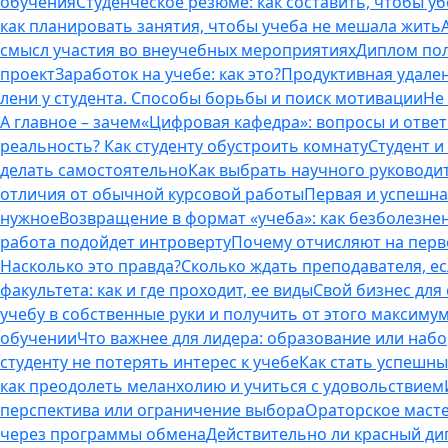
обучения
Студенческое резюме: как составить, чтобы у
как планировать занятия, чтобы учеба не мешала жить
смысл участия во внеучебных мероприятиях
Диплом пол
проект
Заработок на учебе: как это?
Продуктивная удален
лени у студента. Способы борьбы и поиск мотивации
Не
А главное – зачем
«Цифровая кафедра»: вопросы и отве
реальность? Как студенту обустроить комнату
Студент и 
делать самостоятельно
Как выбрать научного руководит
отличия от обычной курсовой работы
Первая и успешна
нужное
Возвращение в формат «учеба»: как безболезне
работа подойдет интроверту
Почему отчисляют на перво
Насколько это правда?
Сколько ждать преподавателя, есл
факультета: как и где проходит, ее виды
Свой бизнес для 
учебу в собственные руки и получить от этого максиму
обучении
Что важнее для лидера: образование или наб
студенту не потерять интерес к учебе
Как стать успешны
как преодолеть меланхолию и учиться с удовольствием
перспектива или ограничение выбора
Ораторское масте
через программы обмена
Действительно ли красный дип