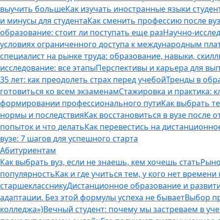
выучить больше
Как изучать иностранные языки студен
и минусы для студента
Как сменить профессию после вуз
образование: стоит ли поступать еще раз
Научно-исследо
условиях ограниченного доступа к международным пл
специалист на рынке труда: образование, навыки, скилл
исследование: все этапы
Перспективы и карьера для вып
35 лет: как преодолеть страх перед учебой
Тренды в обр
готовиться ко всем экзаменам
Стажировка и практика: к
формировании профессионального пути
Как выбрать т
нормы и последствия
Как восстановиться в вузе после 
попыток и что делать
Как перевестись на дистанционное
вузе: 7 шагов для успешного старта
Абитуриентам
Как выбрать вуз, если не знаешь, кем хочешь стать
Рыно
популярность
Как и где учиться тем, у кого нет времени
старшекласснику
Дистанционное образование и развитие
адаптации. Без этой формулы успеха не бывает
Выбор пр
колледжа»)
Вечный студент: почему мы застреваем в учеб