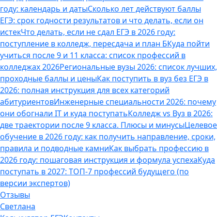
году: календарь и даты
Сколько лет действуют баллы
ЕГЭ: срок годности результатов и что делать, если он
истек
Что делать, если не сдал ЕГЭ в 2026 году:
поступление в колледж, пересдача и план Б
Куда пойти
учиться после 9 и 11 класса: список профессий в
колледжах 2026
Региональные вузы 2026: список лучших,
проходные баллы и цены
Как поступить в вуз без ЕГЭ в
2026: полная инструкция для всех категорий
абитуриентов
Инженерные специальности 2026: почему
они обогнали IT и куда поступать
Колледж vs Вуз в 2026:
две траектории после 9 класса. Плюсы и минусы
Целевое
обучение в 2026 году: как получить направление, сроки,
правила и подводные камни
Как выбрать профессию в
2026 году: пошаговая инструкция и формула успеха
Куда
поступать в 2027: ТОП-7 профессий будущего (по
версии экспертов)
Отзывы
Светлана