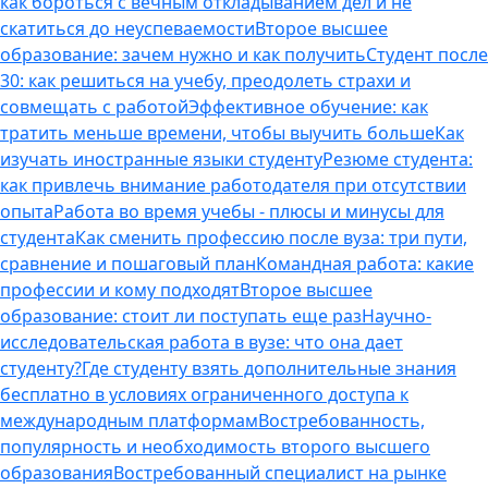
как бороться с вечным откладыванием дел и не
скатиться до неуспеваемости
Второе высшее
образование: зачем нужно и как получить
Студент после
30: как решиться на учебу, преодолеть страхи и
совмещать с работой
Эффективное обучение: как
тратить меньше времени, чтобы выучить больше
Как
изучать иностранные языки студенту
Резюме студента:
как привлечь внимание работодателя при отсутствии
опыта
Работа во время учебы - плюсы и минусы для
студента
Как сменить профессию после вуза: три пути,
сравнение и пошаговый план
Командная работа: какие
профессии и кому подходят
Второе высшее
образование: стоит ли поступать еще раз
Научно-
исследовательская работа в вузе: что она дает
студенту?
Где студенту взять дополнительные знания
бесплатно в условиях ограниченного доступа к
международным платформам
Востребованность,
популярность и необходимость второго высшего
образования
Востребованный специалист на рынке