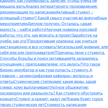
кайдзен: как планировать занятия, чтобы учеба не
мешала жить
Анализ литературного произведения:
рекомендации по написанию
Активный студент –
успешный студент? Какой смысл участия во внеучебных
мероприятиях
Диплом получен. Осталась самая
малость – найти работу
Научная новизна курсовой
работы: что это, как вписать в проект
Заработок на
учебе: как это?
Продуктивная удаленка: как учиться
дистанционно и все успевать
Читательский дневник: для
себя или для преподавателя?
Причины лени у студента.
Способы борьбы и поиск мотивации
Не заладились
отношения с преподавателем: что делать?
Что такое
бизнес-инкубатор и как туда попасть студенту. А
главное – зачем
«Цифровая кафедра»: вопросы и
ответы
Студенческие стипендии: какие виды, какая
сумма, кому выплачивают
Уютное общежитие:
оксюморон или реальность? Как студенту обустроить
комнату
Студент и кредит: дадут ли?
Каким будет город
твоих студенческих лет
Стоимость написания