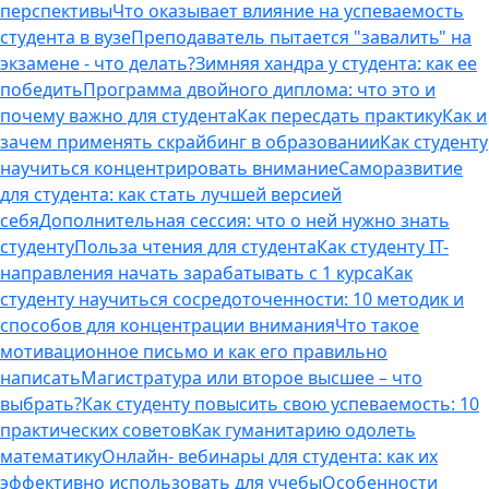
перспективы
Что оказывает влияние на успеваемость
студента в вузе
Преподаватель пытается "завалить" на
экзамене - что делать?
Зимняя хандра у студента: как ее
победить
Программа двойного диплома: что это и
почему важно для студента
Как пересдать практику
Как и
зачем применять скрайбинг в образовании
Как студенту
научиться концентрировать внимание
Саморазвитие
для студента: как стать лучшей версией
себя
Дополнительная сессия: что о ней нужно знать
студенту
Польза чтения для студента
Как студенту IT-
направления начать зарабатывать с 1 курса
Как
студенту научиться сосредоточенности: 10 методик и
способов для концентрации внимания
Что такое
мотивационное письмо и как его правильно
написать
Магистратура или второе высшее – что
выбрать?
Как студенту повысить свою успеваемость: 10
практических советов
Как гуманитарию одолеть
математику
Онлайн- вебинары для студента: как их
эффективно использовать для учебы
Особенности