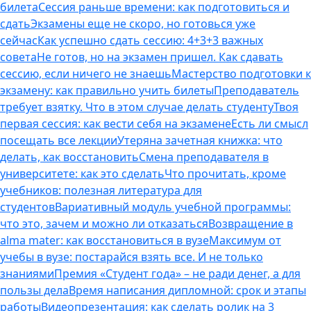
билета
Сессия раньше времени: как подготовиться и
сдать
Экзамены еще не скоро, но готовься уже
сейчас
Как успешно сдать сессию: 4+3+3 важных
совета
Не готов, но на экзамен пришел. Как сдавать
сессию, если ничего не знаешь
Мастерство подготовки к
экзамену: как правильно учить билеты
Преподаватель
требует взятку. Что в этом случае делать студенту
Твоя
первая сессия: как вести себя на экзамене
Есть ли смысл
посещать все лекции
Утеряна зачетная книжка: что
делать, как восстановить
Смена преподавателя в
университете: как это сделать
Что прочитать, кроме
учебников: полезная литература для
студентов
Вариативный модуль учебной программы:
что это, зачем и можно ли отказаться
Возвращение в
alma mater: как восстановиться в вузе
Максимум от
учебы в вузе: постарайся взять все. И не только
знаниями
Премия «Студент года» – не ради денег, а для
пользы дела
Время написания дипломной: срок и этапы
работы
Видеопрезентация: как сделать ролик на 3