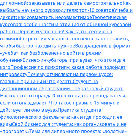
дипломной: заказывать или делать самостоятельно
Как
выбрать научного руководителя: топ-10 советов
Учеба и
декрет: как совместить несовместимое
Теоретическая
курсовая: особенности и отличия от обычной курсовой
работы
Первая и успешная! Как сдать сессию на
отлично
Секреты идеального конспекта: как составить,
чтобы быстро находить нужное
Возвращение в формат
«учеба»: как безболезненно войти в режим
обучения
Бизнес-инкубаторы при вузах: что это и для
кого
Профессия по психотипу: какая работа подойдет
интроверту
Почему отчисляют на первом курсе:
главные причины и что делать
Студент на
дистанционном образовании – образцовый студент.
Насколько это правда?
Сколько ждать преподавателя,
если он опаздывает. Что такое правило 15 минут, и
действует ли оно в вузах
Практика студента
филологического факультета: как и где проходит, ее
виды
Свой бизнес для студента: как организовать и не
«прогореть»
Тема для дипломного проекта: «золотые»