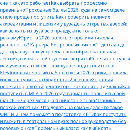
счет: как это работает
Как выбрать профессию
правильно
Проходные баллы 2026: куда на самом деле
стало проще поступить.
Как проверить наличие
аккредитации и лицензии у вуза
День открытых дверей:
как выжать из вуза всю правду, а не только
рекламу
Юрист в 2026: золотые горы или тяжёлая
реальность? Карьера без розовых очков
От детсада до
доктора наук: как устроена наша образовательная
лестница (и на какой ступени застрять)
Репетитор, курсы
или учитель в школе – как лучше подготовиться к
ЕГЭ
Дополнительный набор в вузы 2026: сроки, правила
и как поступить на бюджет во 2‑ю волну
Хороший
репетитор, плохой репетитор – как понять, где какой
Как
поступить в МГУ в 2026 году: варианты повысить свой
шанс
ЕГЭ через месяц, а я ничего не знаю? Паника —
плохой советчик. Что делать на самом деле
Что такое
ФИПИ и чем поможет в подготовке к ЕГЭ
Как поступить
и выжить в театральном вузе: полное руководство без
розовых очков
Профильный класс: как выбирать