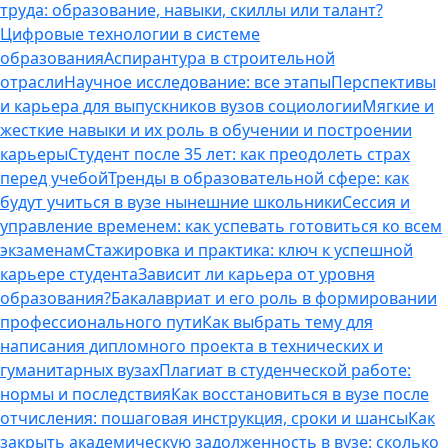
труда: образование, навыки, скиллы или талант?
Цифровые технологии в системе
образования
Аспирантура в строительной
отрасли
Научное исследование: все этапы
Перспективы
и карьера для выпускников вузов социологии
Мягкие и
жесткие навыки и их роль в обучении и построении
карьеры
Студент после 35 лет: как преодолеть страх
перед учебой
Тренды в образовательной сфере: как
будут учиться в вузе нынешние школьники
Сессия и
управление временем: как успевать готовиться ко всем
экзаменам
Стажировка и практика: ключ к успешной
карьере студента
Зависит ли карьера от уровня
образования?
Бакалавриат и его роль в формировании
профессионального пути
Как выбрать тему для
написания дипломного проекта в технических и
гуманитарных вузах
Плагиат в студенческой работе:
нормы и последствия
Как восстановиться в вузе после
отчисления: пошаговая инструкция, сроки и шансы
Как
закрыть академическую задолженность в вузе: сколько