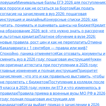
ловушки
Минимальные баллы ЕГЭ 2026 для поступления:
все пороги и как не остаться за бортом
Как подать
согласие на зачисление в вуз 2026: пошаговая
инструкция и дедлайны
Конкурсные списки 2026: как
читать, понимать и оценивать шансы на бюджет
Кредит
на образование 2026: всё, что нужно знать о рассрочке
и льготных кредитах
Платное обучение в вузе 2026:
новые правила, рост цен и как не переплатить
Отмена
бакалавриата с 1 сентября — правда или миф?
Спокойно, паника отменяется
Как отозвать документы и
сменить вуз в 2026 году: пошаговая инструкция
Нужен
ли оригинал аттестата при поступлении в 2026 году:
главные изменения и полная инструкция
Приоритет
зачисления : что это и как правильно выставить, чтобы
не пролететь с бюджетом
Поступление в колледж после
9 класса в 2026 году: нужен ли ЕГЭ и что изменилось в
правилах
Правила приема в военные вузы МО РФ в 2026
году: полная пошаговая инструкция для
кандидатов
Когда выйдет приказ о зачислении в 2026