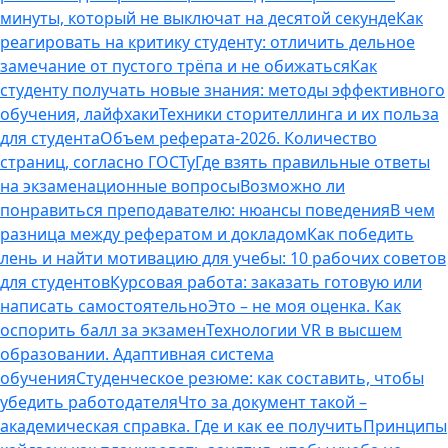
минуты, который не выключат на десятой секунде
Как
реагировать на критику студенту: отличить дельное
замечание от пустого трёпа и не обижаться
Как
студенту получать новые знания: методы эффективного
обучения, лайфхаки
Техники сторителлинга и их польза
для студента
Объем реферата-2026. Количество
страниц, согласно ГОСТу
Где взять правильные ответы
на экзаменационные вопросы
Возможно ли
понравиться преподавателю: нюансы поведения
В чем
разница между рефератом и докладом
Как победить
лень и найти мотивацию для учебы: 10 рабочих советов
для студентов
Курсовая работа: заказать готовую или
написать самостоятельно
Это – не моя оценка. Как
оспорить балл за экзамен
Технологии VR в высшем
образовании. Адаптивная система
обучения
Студенческое резюме: как составить, чтобы
убедить работодателя
Что за документ такой –
академическая справка. Где и как ее получить
Принципы