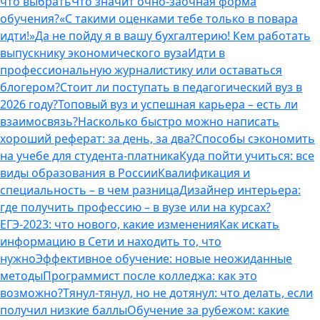
что выбрать
Что значит очно-заочная форма
обучения?
«С такими оценками тебе только в повара
идти!»
Да не пойду я в вашу бухгалтерию! Кем работать
выпускнику экономического вуза
Идти в
профессиональную журналистику или оставаться
блогером?
Стоит ли поступать в педагогический вуз в
2026 году?
Топовый вуз и успешная карьера – есть ли
взаимосвязь?
Насколько быстро можно написать
хороший реферат: за день, за два?
Способы сэкономить
на учебе для студента-платника
Куда пойти учиться: все
виды образования в России
Квалификация и
специальность – в чем разница
Дизайнер интерьера:
где получить профессию – в вузе или на курсах?
ЕГЭ-2023: что нового, какие изменения
Как искать
информацию в Сети и находить то, что
нужно
Эффективное обучение: новые неожиданные
методы
Программист после колледжа: как это
возможно?
Тянул-тянул, но не дотянул: что делать, если
получил низкие баллы
Обучение за рубежом: какие