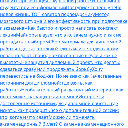
освоить
Презентация к курсовой работе и 10 ошибок
студента при ее оформлении
Поступил? Теперь у тебя
новая жизнь. ТОП советов первокурснику
Метод
мозгового штурма и его эффективность при подготовке
к экзаменам
Как быстро и просто написать конспект
лекции
Майноры в вузе: что это, зачем нужно и как не
прогадать с выбором
Сбор материала для дипломной
работы: где, как, сколько
Ходить или не ходить: кому
реально дают свободное посещение в вузе и как не
вылететь
Не защитил дипломный проект. Что делать:
сдаваться сразу или продолжать борьбу
Хочу
перевестись на бюджет. Но не знаю как
Качественные
источники для дипломной: где взять, как
работать
Необязательный раздаточный материал: как
он поможет на защите дипломной
Интернет и
достоверные источники для дипломной работы: где
искать, как проверить
Все о дополнительной сессии:
кто, когда и что сдает
Можно ли поменять
экзаменационный билет? О замене экзаменационного