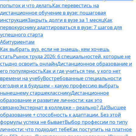
попыток и что делать
Как перевестись на
дистанционное обучение в вузе: пошаговая
инструкция
Закрыть долги в вузе за 1 месяц
Как
первокурснику адаптироваться в вузе: 7 шагов для
успешного старта
Абитуриентам
Как выбрать вуз, если не знаешь, кем хочешь
стать
Рынок труда 2026: 6 специальностей, которые не
стыдно освоить онлайн
Дистанционное образование и
его популярность
Как и где учиться тем, у кого нет
времени на учебу
Востребованные специальности
сегодня и в будущем – какую профессию выбрать
нынешнему старшекласснику
Дистанционное
образование и развитие личности: как это
связано
Экстернат в колледже – реально? Да!
Высшее
образование + способность к адаптации. Без этой
формулы успеха не бывает
Выбор профессии по типу
личности: что подходит тебе
Как поступить на платное