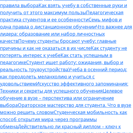
правила выбора
Как взять учебу в собственные руки и
получить от этого максимум пользы
Педагогическая
практика студентов и ее особенности
Семь мифов и
одна правда о дистанционном обучении
Что важнее для
лидера: образование или набор личностных
качеств
Почему студенты бросают учебу: главные
причины и как не оказаться в их числе
Как студенту не
потерять интерес к учебе
Как стать успешным в
педагогике
Студент ищет работу: ожидания, выбор и
реальность трудоустройства
Учеба в осенний период:
как преодолеть меланхолию и учиться с
удовольствием
Искусство эффективного запоминания:
Техники и секреты для успешного обучения
Целевое
обучение в вузе – перспектива или ограничение
выбора
Ораторское мастерство для студента. Что в вузе
можно решить словом
Студенческая мобильность как
способ открытия мира через программы
обмена
Действительно ли красный диплом – ключ к