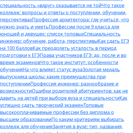
специальность «вдруг» оказывается не той
Что такое
колледж: вопросы и ответы о поступлении, обучении,
перспективах
Профессия архитектора: где учиться, что
нужно знать и уметь
Профессии после 9 класса для
юношей и девушек: список топовых
Специальность
инженер: обучение, работа, перспективы
Как сдать ЕГЭ
на 100 баллов
Как преодолеть усталость в период
подготовки к ЕГЭ
Права участников ЕГЭ: до, после и во
время экзаменов
Что такое институт: особенности
обучения
На что влияет статус вуза
Золотая медаль
выпускника школы: какие преимущества при
поступлении
Профессия инженер: разнообразие и
возможности
Ошибки родителей абитуриентов: как не
давить на детей при выборе вуза и специальности
Как
успешно сдать творческий экзамен
Топовые
высокооплачиваемые профессии без диплома о
высшем образовании
По каким критериям выбирать
колледж для обучения
Занятия в вузе: тип, названия,