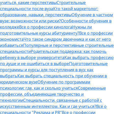
учиться, какие перспективы
Строительные
специальности после вуза
Кто такой маркетолог:
образование, навыки, перспективы
Обучение в частном
вузе: возможности или риски?
Особенности обучения в
колледже
Все о профессии кинолога
Нужны ли
подготовительные курсы абитуриенту?
Все о профессии
экономиста
Что такое синдром двоечника и как от него
избавиться
Популярные и перспективные строительные
специальности
Родительская поддержка: как помочь
ребенку в выборе университета
Как выбрать профессию
по душе и не ошибиться в выборе
Подготовительные
программы и курсы для поступления в вуз: как
выбрать
Как выбрать специальность при обучении в
юридическом вузе
Обучение по программам
психологии: где, как и сколько учиться
Современные
профессии, объединяющие творчество и
технологии
Специальности, связанные с работой с
искусственным интеллектом. Как и где учиться?
Всё о
специальности "Реклама и PR"
Все о профессии