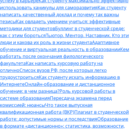
успеху в карьере
Как студенту максимально эффективно
использовать каникулы для саморазвития
Как студенту
написать качественный доклад и почему так важны
тезисы
Как овладеть умением учиться: эффективные
методики для студентов
Буллинг в студенческой среде:
как с этим бороться
Тьютор. Ментор. Наставник. Кто эти
люди и какова их роль в жизни студента
Адаптивное
обучение и виртуальная реальность в образовании
Кем
работать после окончания филологического
факультета
Как написать курсовую работу на
отлично
Список вузов РФ, после которых легко
трудоустроиться
Как студенту искать информацию в
Интернете
Онлайн-образование и дистанционное
обучение: в чем разница?
Роль курсовой работы в
системе образования
Пересдача экзамена перед
комиссией: нюансы
Что такое выпускная
квалификационная работа (ВКР)
Плагиат в студенческой
работе: допустимые нормы и последствия
Образование
в формате «дистанционно»: статистика, возможности,