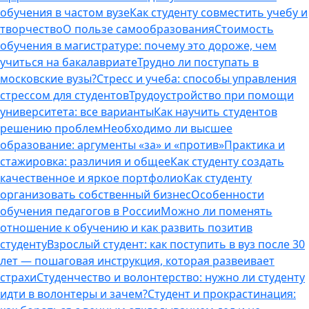
обучения в частом вузе
Как студенту совместить учебу и
творчество
О пользе самообразования
Стоимость
обучения в магистратуре: почему это дороже, чем
учиться на бакалавриате
Трудно ли поступать в
московские вузы?
Стресс и учеба: способы управления
стрессом для студентов
Трудоустройство при помощи
университета: все варианты
Как научить студентов
решению проблем
Необходимо ли высшее
образование: аргументы «за» и «против»
Практика и
стажировка: различия и общее
Как студенту создать
качественное и яркое портфолио
Как студенту
организовать собственный бизнес
Особенности
обучения педагогов в России
Можно ли поменять
отношение к обучению и как развить позитив
студенту
Взрослый студент: как поступить в вуз после 30
лет — пошаговая инструкция, которая развеивает
страхи
Студенчество и волонтерство: нужно ли cтуденту
идти в волонтеры и зачем?
Студент и прокрастинация: