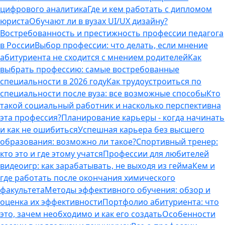
цифрового аналитика
Где и кем работать с дипломом
юриста
Обучают ли в вузах UI/UX дизайну?
Востребованность и престижность профессии педагога
в России
Выбор профессии: что делать, если мнение
абитуриента не сходится с мнением родителей
Как
выбрать профессию: самые востребованные
специальности в 2026 году
Как трудоустроиться по
специальности после вуза: все возможные способы
Кто
такой социальный работник и насколько перспективна
эта профессия?
Планирование карьеры - когда начинать
и как не ошибиться
Успешная карьера без высшего
образования: возможно ли такое?
Спортивный тренер:
кто это и где этому учатся
Профессии для любителей
видеоигр: как зарабатывать, не выходя из гейма
Кем и
где работать после окончания химического
факультета
Методы эффективного обучения: обзор и
оценка их эффективности
Портфолио абитуриента: что
это, зачем необходимо и как его создать
Особенности