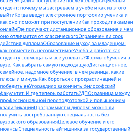
без ЕГЭ» (или «Поступление после колледжа»)
Вечный
студент: почему мы застреваем в учебе и как из этого
выйти
Когда введут электронное портфолио ученика и
как оно поможет при поступлении
Как проходит экзамен
онлайн
Где получают дистанционное образование и чем
оно отличается от классического
Ограничен ли срок
действия диплома
Образование и уход за младенцем:
как совместить несовместимое
Учеба и работа: как
студенту совмещать и все успевать?
Формы обучения в
вузе. Как выбрать самую подходящую
Дистанционное,
семейное, надомное обучение: в чем разница, какие
плюсы и минусы
Как бороться с прокрастинацией и
победить ее
Угораздило закончить философский
факультет. И где теперь работать?
ДПО: разница между
профессиональной переподготовкой и повышением
квалификации
Программист и диплом: можно ли
получить востребованную специальность без
вузовского образования
Целевое обучение и его
нюансы
Специальность айтишника за государственный