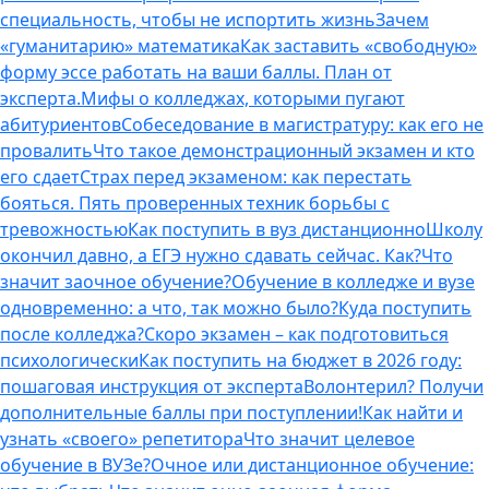
специальность, чтобы не испортить жизнь
Зачем
«гуманитарию» математика
Как заставить «свободную»
форму эссе работать на ваши баллы. План от
эксперта.
Мифы о колледжах, которыми пугают
абитуриентов
Собеседование в магистратуру: как его не
провалить
Что такое демонстрационный экзамен и кто
его сдает
Страх перед экзаменом: как перестать
бояться. Пять проверенных техник борьбы с
тревожностью
Как поступить в вуз дистанционно
Школу
окончил давно, а ЕГЭ нужно сдавать сейчас. Как?
Что
значит заочное обучение?
Обучение в колледже и вузе
одновременно: а что, так можно было?
Куда поступить
после колледжа?
Скоро экзамен – как подготовиться
психологически
Как поступить на бюджет в 2026 году:
пошаговая инструкция от эксперта
Волонтерил? Получи
дополнительные баллы при поступлении!
Как найти и
узнать «своего» репетитора
Что значит целевое
обучение в ВУЗе?
Очное или дистанционное обучение: