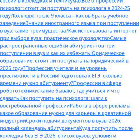
сессии в колледжах и техникумах
Все о профессии
психолог: стоит ли поступать на психолога в 2024-25
году?
Колледж после 9 класса – как выбрать учебное
заведение
Знание иностранного языка при поступлении
в вуз: какие преимущества?
Как использовать интернет
при выборе вуза: практическое руководство
Самые
распространенные ошибки абитуриентов при
поступлении в вуз и как их избежать
Юридическое
образование: стоит ли поступать на юридический в
2025 году?
Профессия учителя и ее уровень
престижности в России
Подготовка к ЕГЭ: сколько
времени нужно абитуриенту?
Профессии в сфере
робототехники: какие бывают, где учиться и что
сдавать
Как поступить на психолога: шаги к
востребованной профессии
Работа в сфере рекламы:
какое образование нужно для карьеры в креативной
индустрии
Сроки подачи документов в вузы 2026:
полный календарь абитуриента
Куда поступить после
колледжа без ЕГЭ 2026: список вузов, условия и