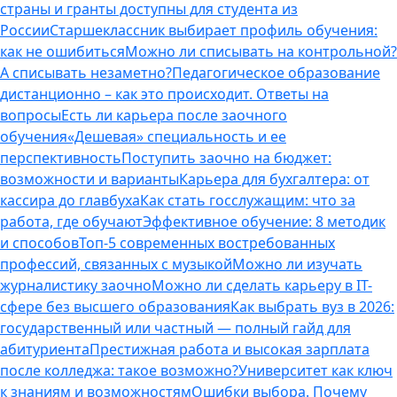
страны и гранты доступны для студента из
России
Старшеклассник выбирает профиль обучения:
как не ошибиться
Можно ли списывать на контрольной?
А списывать незаметно?
Педагогическое образование
дистанционно – как это происходит. Ответы на
вопросы
Есть ли карьера после заочного
обучения
«Дешевая» специальность и ее
перспективность
Поступить заочно на бюджет:
возможности и варианты
Карьера для бухгалтера: от
кассира до главбуха
Как стать госслужащим: что за
работа, где обучают
Эффективное обучение: 8 методик
и способов
Топ-5 современных востребованных
профессий, связанных с музыкой
Можно ли изучать
журналистику заочно
Можно ли сделать карьеру в IT-
сфере без высшего образования
Как выбрать вуз в 2026:
государственный или частный — полный гайд для
абитуриента
Престижная работа и высокая зарплата
после колледжа: такое возможно?
Университет как ключ
к знаниям и возможностям
Ошибки выбора. Почему