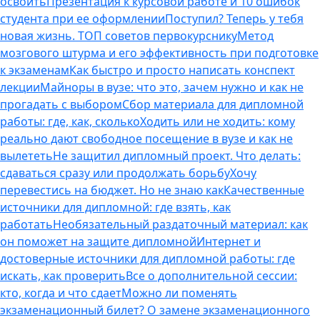
освоить
Презентация к курсовой работе и 10 ошибок
студента при ее оформлении
Поступил? Теперь у тебя
новая жизнь. ТОП советов первокурснику
Метод
мозгового штурма и его эффективность при подготовке
к экзаменам
Как быстро и просто написать конспект
лекции
Майноры в вузе: что это, зачем нужно и как не
прогадать с выбором
Сбор материала для дипломной
работы: где, как, сколько
Ходить или не ходить: кому
реально дают свободное посещение в вузе и как не
вылететь
Не защитил дипломный проект. Что делать:
сдаваться сразу или продолжать борьбу
Хочу
перевестись на бюджет. Но не знаю как
Качественные
источники для дипломной: где взять, как
работать
Необязательный раздаточный материал: как
он поможет на защите дипломной
Интернет и
достоверные источники для дипломной работы: где
искать, как проверить
Все о дополнительной сессии:
кто, когда и что сдает
Можно ли поменять
экзаменационный билет? О замене экзаменационного