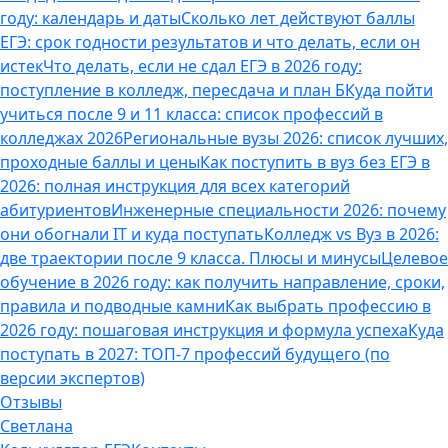
году: календарь и даты
Сколько лет действуют баллы
ЕГЭ: срок годности результатов и что делать, если он
истек
Что делать, если не сдал ЕГЭ в 2026 году:
поступление в колледж, пересдача и план Б
Куда пойти
учиться после 9 и 11 класса: список профессий в
колледжах 2026
Региональные вузы 2026: список лучших,
проходные баллы и цены
Как поступить в вуз без ЕГЭ в
2026: полная инструкция для всех категорий
абитуриентов
Инженерные специальности 2026: почему
они обогнали IT и куда поступать
Колледж vs Вуз в 2026:
две траектории после 9 класса. Плюсы и минусы
Целевое
обучение в 2026 году: как получить направление, сроки,
правила и подводные камни
Как выбрать профессию в
2026 году: пошаговая инструкция и формула успеха
Куда
поступать в 2027: ТОП-7 профессий будущего (по
версии экспертов)
Отзывы
Светлана