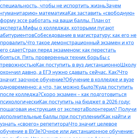
специальность, чтобы не испортить жизнь
Зачем
«гуманитарию» математика
Как заставить «свободную»
форму эссе работать на ваши баллы. План от
эксперта.
Мифы о колледжах, которыми пугают
абитуриентов
Собеседование в магистратуру: как его не
провалить
Что такое демонстрационный экзамен и кто
его сдает
Страх перед экзаменом: как перестать
бояться. Пять проверенных техник борьбы с
тревожностью
Как поступить в вуз дистанционно
Школу
окончил давно, а ЕГЭ нужно сдавать сейчас. Как?
Что
значит заочное обучение?
Обучение в колледже и вузе
одновременно: а что, так можно было?
Куда поступить
после колледжа?
Скоро экзамен – как подготовиться
психологически
Как поступить на бюджет в 2026 году:
пошаговая инструкция от эксперта
Волонтерил? Получи
дополнительные баллы при поступлении!
Как найти и
узнать «своего» репетитора
Что значит целевое
обучение в ВУЗе?
Очное или дистанционное обучение: