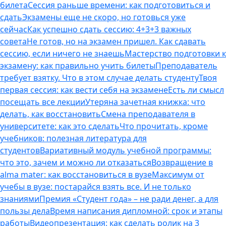
билета
Сессия раньше времени: как подготовиться и
сдать
Экзамены еще не скоро, но готовься уже
сейчас
Как успешно сдать сессию: 4+3+3 важных
совета
Не готов, но на экзамен пришел. Как сдавать
сессию, если ничего не знаешь
Мастерство подготовки к
экзамену: как правильно учить билеты
Преподаватель
требует взятку. Что в этом случае делать студенту
Твоя
первая сессия: как вести себя на экзамене
Есть ли смысл
посещать все лекции
Утеряна зачетная книжка: что
делать, как восстановить
Смена преподавателя в
университете: как это сделать
Что прочитать, кроме
учебников: полезная литература для
студентов
Вариативный модуль учебной программы:
что это, зачем и можно ли отказаться
Возвращение в
alma mater: как восстановиться в вузе
Максимум от
учебы в вузе: постарайся взять все. И не только
знаниями
Премия «Студент года» – не ради денег, а для
пользы дела
Время написания дипломной: срок и этапы
работы
Видеопрезентация: как сделать ролик на 3