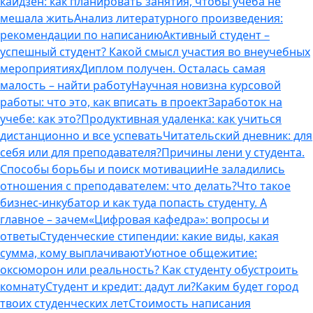
кайдзен: как планировать занятия, чтобы учеба не
мешала жить
Анализ литературного произведения:
рекомендации по написанию
Активный студент –
успешный студент? Какой смысл участия во внеучебных
мероприятиях
Диплом получен. Осталась самая
малость – найти работу
Научная новизна курсовой
работы: что это, как вписать в проект
Заработок на
учебе: как это?
Продуктивная удаленка: как учиться
дистанционно и все успевать
Читательский дневник: для
себя или для преподавателя?
Причины лени у студента.
Способы борьбы и поиск мотивации
Не заладились
отношения с преподавателем: что делать?
Что такое
бизнес-инкубатор и как туда попасть студенту. А
главное – зачем
«Цифровая кафедра»: вопросы и
ответы
Студенческие стипендии: какие виды, какая
сумма, кому выплачивают
Уютное общежитие:
оксюморон или реальность? Как студенту обустроить
комнату
Студент и кредит: дадут ли?
Каким будет город
твоих студенческих лет
Стоимость написания