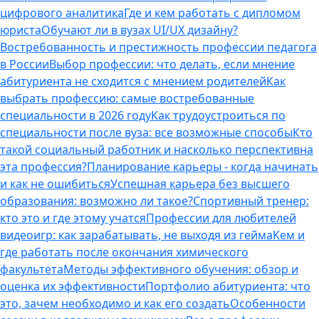
цифрового аналитика
Где и кем работать с дипломом
юриста
Обучают ли в вузах UI/UX дизайну?
Востребованность и престижность профессии педагога
в России
Выбор профессии: что делать, если мнение
абитуриента не сходится с мнением родителей
Как
выбрать профессию: самые востребованные
специальности в 2026 году
Как трудоустроиться по
специальности после вуза: все возможные способы
Кто
такой социальный работник и насколько перспективна
эта профессия?
Планирование карьеры - когда начинать
и как не ошибиться
Успешная карьера без высшего
образования: возможно ли такое?
Спортивный тренер:
кто это и где этому учатся
Профессии для любителей
видеоигр: как зарабатывать, не выходя из гейма
Кем и
где работать после окончания химического
факультета
Методы эффективного обучения: обзор и
оценка их эффективности
Портфолио абитуриента: что
это, зачем необходимо и как его создать
Особенности