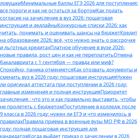
ловушки
Минимальные баллы ЕГЭ 2026 для поступления:
все пороги и как не остаться за бортом
Как подать
согласие на зачисление в вуз 2026: пошаговая
инструкция и дедлайны
Конкурсные списки 2026: как
читать, понимать и оценивать шансы на бюджет
Кредит
на образование 2026: всё, что нужно знать о рассрочке
и льготных кредитах
Платное обучение в вузе 2026:
новые правила, рост цен и как не переплатить
Отмена
бакалавриата с 1 сентября — правда или миф?
Спокойно, паника отменяется
Как отозвать документы и
сменить вуз в 2026 году: пошаговая инструкция
Нужен
ли оригинал аттестата при поступлении в 2026 году:
главные изменения и полная инструкция
Приоритет
зачисления : что это и как правильно выставить, чтобы
не пролететь с бюджетом
Поступление в колледж после
9 класса в 2026 году: нужен ли ЕГЭ и что изменилось в
правилах
Правила приема в военные вузы МО РФ в 2026
году: полная пошаговая инструкция для
кандидатов
Когда выйдет приказ о зачислении в 2026