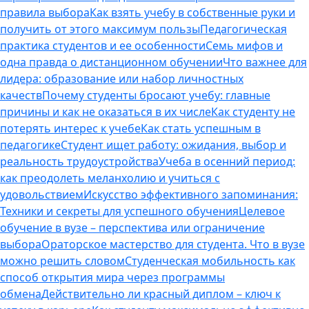
правила выбора
Как взять учебу в собственные руки и
получить от этого максимум пользы
Педагогическая
практика студентов и ее особенности
Семь мифов и
одна правда о дистанционном обучении
Что важнее для
лидера: образование или набор личностных
качеств
Почему студенты бросают учебу: главные
причины и как не оказаться в их числе
Как студенту не
потерять интерес к учебе
Как стать успешным в
педагогике
Студент ищет работу: ожидания, выбор и
реальность трудоустройства
Учеба в осенний период:
как преодолеть меланхолию и учиться с
удовольствием
Искусство эффективного запоминания:
Техники и секреты для успешного обучения
Целевое
обучение в вузе – перспектива или ограничение
выбора
Ораторское мастерство для студента. Что в вузе
можно решить словом
Студенческая мобильность как
способ открытия мира через программы
обмена
Действительно ли красный диплом – ключ к