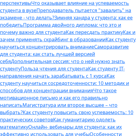
перспективы
Что оказывает влияние на успеваемость
студента в вузе
Преподаватель пытается "завалить" на
экзамене - что делать?
Зимняя хандра у студента: как ее
победить
Программа двойного диплома: что это и
почему важно для студента
Как пересдать практику
Как и
зачем применять скрайбинг в образовании
Как студенту
научиться концентрировать внимание
Саморазвитие
для студента: как стать лучшей версией
себя
Дополнительная сессия: что о ней нужно знать
студенту
Польза чтения для студента
Как студенту IT-
направления начать зарабатывать с 1 курса
Как
студенту научиться сосредоточенности: 10 методик и
способов для концентрации внимания
Что такое
мотивационное письмо и как его правильно
написать
Магистратура или второе высшее – что
выбрать?
Как студенту повысить свою успеваемость: 10
практических советов
Как гуманитарию одолеть
математику
Онлайн- вебинары для студента: как их
эффективно использовать для учебы
Особенности