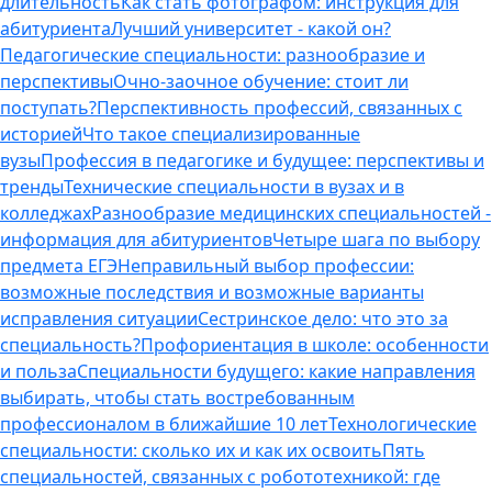
длительность
Как стать фотографом: инструкция для
абитуриента
Лучший университет - какой он?
Педагогические специальности: разнообразие и
перспективы
Очно-заочное обучение: стоит ли
поступать?
Перспективность профессий, связанных с
историей
Что такое специализированные
вузы
Профессия в педагогике и будущее: перспективы и
тренды
Технические специальности в вузах и в
колледжах
Разнообразие медицинских специальностей -
информация для абитуриентов
Четыре шага по выбору
предмета ЕГЭ
Неправильный выбор профессии:
возможные последствия и возможные варианты
исправления ситуации
Сестринское дело: что это за
специальность?
Профориентация в школе: особенности
и польза
Специальности будущего: какие направления
выбирать, чтобы стать востребованным
профессионалом в ближайшие 10 лет
Технологические
специальности: сколько их и как их освоить
Пять
специальностей, связанных с робототехникой: где