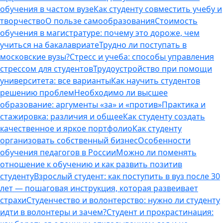
обучения в частом вузе
Как студенту совместить учебу и
творчество
О пользе самообразования
Стоимость
обучения в магистратуре: почему это дороже, чем
учиться на бакалавриате
Трудно ли поступать в
московские вузы?
Стресс и учеба: способы управления
стрессом для студентов
Трудоустройство при помощи
университета: все варианты
Как научить студентов
решению проблем
Необходимо ли высшее
образование: аргументы «за» и «против»
Практика и
стажировка: различия и общее
Как студенту создать
качественное и яркое портфолио
Как студенту
организовать собственный бизнес
Особенности
обучения педагогов в России
Можно ли поменять
отношение к обучению и как развить позитив
студенту
Взрослый студент: как поступить в вуз после 30
лет — пошаговая инструкция, которая развеивает
страхи
Студенчество и волонтерство: нужно ли cтуденту
идти в волонтеры и зачем?
Студент и прокрастинация: