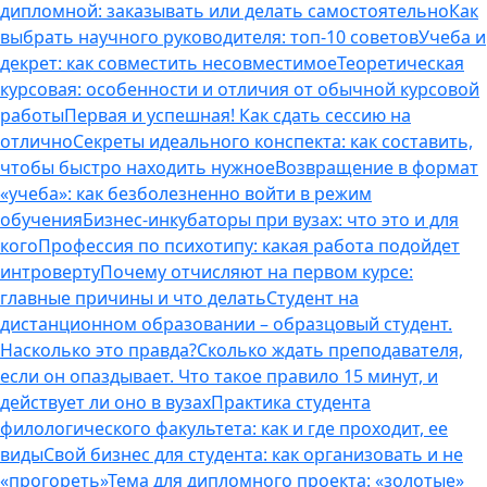
дипломной: заказывать или делать самостоятельно
Как
выбрать научного руководителя: топ-10 советов
Учеба и
декрет: как совместить несовместимое
Теоретическая
курсовая: особенности и отличия от обычной курсовой
работы
Первая и успешная! Как сдать сессию на
отлично
Секреты идеального конспекта: как составить,
чтобы быстро находить нужное
Возвращение в формат
«учеба»: как безболезненно войти в режим
обучения
Бизнес-инкубаторы при вузах: что это и для
кого
Профессия по психотипу: какая работа подойдет
интроверту
Почему отчисляют на первом курсе:
главные причины и что делать
Студент на
дистанционном образовании – образцовый студент.
Насколько это правда?
Сколько ждать преподавателя,
если он опаздывает. Что такое правило 15 минут, и
действует ли оно в вузах
Практика студента
филологического факультета: как и где проходит, ее
виды
Свой бизнес для студента: как организовать и не
«прогореть»
Тема для дипломного проекта: «золотые»