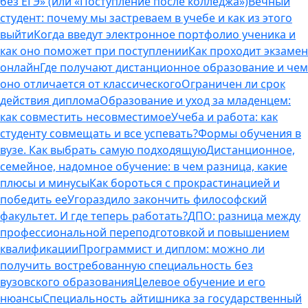
без ЕГЭ» (или «Поступление после колледжа»)
Вечный
студент: почему мы застреваем в учебе и как из этого
выйти
Когда введут электронное портфолио ученика и
как оно поможет при поступлении
Как проходит экзамен
онлайн
Где получают дистанционное образование и чем
оно отличается от классического
Ограничен ли срок
действия диплома
Образование и уход за младенцем:
как совместить несовместимое
Учеба и работа: как
студенту совмещать и все успевать?
Формы обучения в
вузе. Как выбрать самую подходящую
Дистанционное,
семейное, надомное обучение: в чем разница, какие
плюсы и минусы
Как бороться с прокрастинацией и
победить ее
Угораздило закончить философский
факультет. И где теперь работать?
ДПО: разница между
профессиональной переподготовкой и повышением
квалификации
Программист и диплом: можно ли
получить востребованную специальность без
вузовского образования
Целевое обучение и его
нюансы
Специальность айтишника за государственный