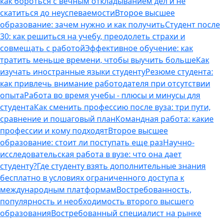
как бороться с вечным откладыванием дел и не
скатиться до неуспеваемости
Второе высшее
образование: зачем нужно и как получить
Студент после
30: как решиться на учебу, преодолеть страхи и
совмещать с работой
Эффективное обучение: как
тратить меньше времени, чтобы выучить больше
Как
изучать иностранные языки студенту
Резюме студента:
как привлечь внимание работодателя при отсутствии
опыта
Работа во время учебы - плюсы и минусы для
студента
Как сменить профессию после вуза: три пути,
сравнение и пошаговый план
Командная работа: какие
профессии и кому подходят
Второе высшее
образование: стоит ли поступать еще раз
Научно-
исследовательская работа в вузе: что она дает
студенту?
Где студенту взять дополнительные знания
бесплатно в условиях ограниченного доступа к
международным платформам
Востребованность,
популярность и необходимость второго высшего
образования
Востребованный специалист на рынке