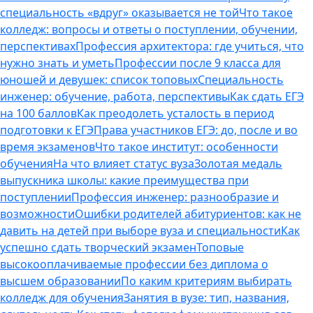
специальность «вдруг» оказывается не той
Что такое
колледж: вопросы и ответы о поступлении, обучении,
перспективах
Профессия архитектора: где учиться, что
нужно знать и уметь
Профессии после 9 класса для
юношей и девушек: список топовых
Специальность
инженер: обучение, работа, перспективы
Как сдать ЕГЭ
на 100 баллов
Как преодолеть усталость в период
подготовки к ЕГЭ
Права участников ЕГЭ: до, после и во
время экзаменов
Что такое институт: особенности
обучения
На что влияет статус вуза
Золотая медаль
выпускника школы: какие преимущества при
поступлении
Профессия инженер: разнообразие и
возможности
Ошибки родителей абитуриентов: как не
давить на детей при выборе вуза и специальности
Как
успешно сдать творческий экзамен
Топовые
высокооплачиваемые профессии без диплома о
высшем образовании
По каким критериям выбирать
колледж для обучения
Занятия в вузе: тип, названия,