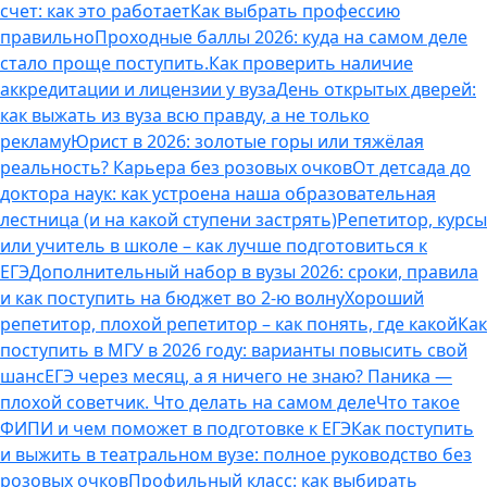
счет: как это работает
Как выбрать профессию
правильно
Проходные баллы 2026: куда на самом деле
стало проще поступить.
Как проверить наличие
аккредитации и лицензии у вуза
День открытых дверей:
как выжать из вуза всю правду, а не только
рекламу
Юрист в 2026: золотые горы или тяжёлая
реальность? Карьера без розовых очков
От детсада до
доктора наук: как устроена наша образовательная
лестница (и на какой ступени застрять)
Репетитор, курсы
или учитель в школе – как лучше подготовиться к
ЕГЭ
Дополнительный набор в вузы 2026: сроки, правила
и как поступить на бюджет во 2‑ю волну
Хороший
репетитор, плохой репетитор – как понять, где какой
Как
поступить в МГУ в 2026 году: варианты повысить свой
шанс
ЕГЭ через месяц, а я ничего не знаю? Паника —
плохой советчик. Что делать на самом деле
Что такое
ФИПИ и чем поможет в подготовке к ЕГЭ
Как поступить
и выжить в театральном вузе: полное руководство без
розовых очков
Профильный класс: как выбирать