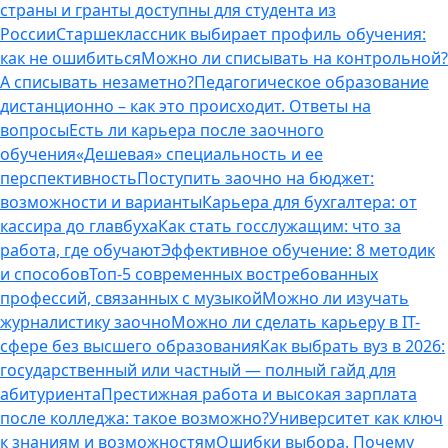
страны и гранты доступны для студента из
России
Старшеклассник выбирает профиль обучения:
как не ошибиться
Можно ли списывать на контрольной?
А списывать незаметно?
Педагогическое образование
дистанционно – как это происходит. Ответы на
вопросы
Есть ли карьера после заочного
обучения
«Дешевая» специальность и ее
перспективность
Поступить заочно на бюджет:
возможности и варианты
Карьера для бухгалтера: от
кассира до главбуха
Как стать госслужащим: что за
работа, где обучают
Эффективное обучение: 8 методик
и способов
Топ-5 современных востребованных
профессий, связанных с музыкой
Можно ли изучать
журналистику заочно
Можно ли сделать карьеру в IT-
сфере без высшего образования
Как выбрать вуз в 2026:
государственный или частный — полный гайд для
абитуриента
Престижная работа и высокая зарплата
после колледжа: такое возможно?
Университет как ключ
к знаниям и возможностям
Ошибки выбора. Почему