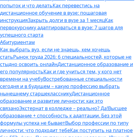
попыток и что делать
Как перевестись на
дистанционное обучение в вузе: пошаговая
инструкция
Закрыть долги в вузе за 1 месяц
Как
первокурснику адаптироваться в вузе: 7 шагов для
успешного старта
Абитуриентам
Как выбрать вуз, если не знаешь, кем хочешь
стать
Рынок труда 2026: 6 специальностей, которые не
стыдно освоить онлайн
Дистанционное образование и
его популярность
Как и где учиться тем, у кого нет
времени на учебу
Востребованные специальности
сегодня и в будущем – какую профессию выбрать
нынешнему старшекласснику
Дистанционное
образование и развитие личности: как это
связано
Экстернат в колледже – реально? Да!
Высшее
образование + способность к адаптации. Без этой
формулы успеха не бывает
Выбор профессии по типу
личности: что подходит тебе
Как поступить на платное