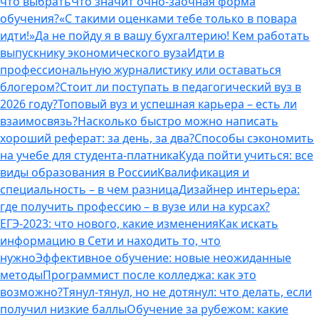
что выбрать
Что значит очно-заочная форма
обучения?
«С такими оценками тебе только в повара
идти!»
Да не пойду я в вашу бухгалтерию! Кем работать
выпускнику экономического вуза
Идти в
профессиональную журналистику или оставаться
блогером?
Стоит ли поступать в педагогический вуз в
2026 году?
Топовый вуз и успешная карьера – есть ли
взаимосвязь?
Насколько быстро можно написать
хороший реферат: за день, за два?
Способы сэкономить
на учебе для студента-платника
Куда пойти учиться: все
виды образования в России
Квалификация и
специальность – в чем разница
Дизайнер интерьера:
где получить профессию – в вузе или на курсах?
ЕГЭ-2023: что нового, какие изменения
Как искать
информацию в Сети и находить то, что
нужно
Эффективное обучение: новые неожиданные
методы
Программист после колледжа: как это
возможно?
Тянул-тянул, но не дотянул: что делать, если
получил низкие баллы
Обучение за рубежом: какие