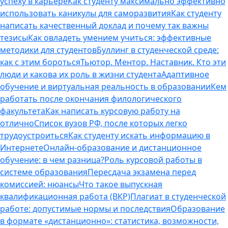
успеху в карьере
Как студенту максимально эффективно
использовать каникулы для саморазвития
Как студенту
написать качественный доклад и почему так важны
тезисы
Как овладеть умением учиться: эффективные
методики для студентов
Буллинг в студенческой среде:
как с этим бороться
Тьютор. Ментор. Наставник. Кто эти
люди и какова их роль в жизни студента
Адаптивное
обучение и виртуальная реальность в образовании
Кем
работать после окончания филологического
факультета
Как написать курсовую работу на
отлично
Список вузов РФ, после которых легко
трудоустроиться
Как студенту искать информацию в
Интернете
Онлайн-образование и дистанционное
обучение: в чем разница?
Роль курсовой работы в
системе образования
Пересдача экзамена перед
комиссией: нюансы
Что такое выпускная
квалификационная работа (ВКР)
Плагиат в студенческой
работе: допустимые нормы и последствия
Образование
в формате «дистанционно»: статистика, возможности,