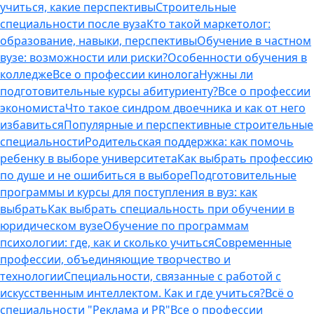
учиться, какие перспективы
Строительные
специальности после вуза
Кто такой маркетолог:
образование, навыки, перспективы
Обучение в частном
вузе: возможности или риски?
Особенности обучения в
колледже
Все о профессии кинолога
Нужны ли
подготовительные курсы абитуриенту?
Все о профессии
экономиста
Что такое синдром двоечника и как от него
избавиться
Популярные и перспективные строительные
специальности
Родительская поддержка: как помочь
ребенку в выборе университета
Как выбрать профессию
по душе и не ошибиться в выборе
Подготовительные
программы и курсы для поступления в вуз: как
выбрать
Как выбрать специальность при обучении в
юридическом вузе
Обучение по программам
психологии: где, как и сколько учиться
Современные
профессии, объединяющие творчество и
технологии
Специальности, связанные с работой с
искусственным интеллектом. Как и где учиться?
Всё о
специальности "Реклама и PR"
Все о профессии