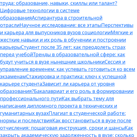
труда: образование, навыки, скиллы или талант?
Цифровые технологии в системе
образования
Аспирантура в строительной
отрасли
Научное исследование: все этапы
Перспективы
и карьера для выпускников вузов социологии
Мягкие и
жесткие навыки и их роль в обучении и построении
карьеры
Студент после 35 лет: как преодолеть страх
перед учебой
Тренды в образовательной сфере: как
будут учиться в вузе нынешние школьники
Сессия и
управление временем: как успевать готовиться ко всем
экзаменам
Стажировка и практика: ключ к успешной
карьере студента
Зависит ли карьера от уровня
образования?
Бакалавриат и его роль в формировании
профессионального пути
Как выбрать тему для
написания дипломного проекта в технических и
гуманитарных вузах
Плагиат в студенческой работе:
нормы и последствия
Как восстановиться в вузе после
отчисления: пошаговая инструкция, сроки и шансы
Как
закрыть академическую задолженность в вузе: сколько