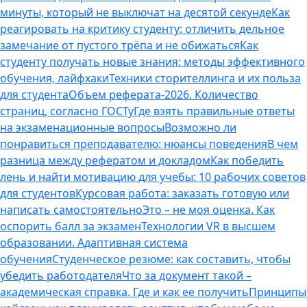
минуты, который не выключат на десятой секунде
Как
реагировать на критику студенту: отличить дельное
замечание от пустого трёпа и не обижаться
Как
студенту получать новые знания: методы эффективного
обучения, лайфхаки
Техники сторителлинга и их польза
для студента
Объем реферата-2026. Количество
страниц, согласно ГОСТу
Где взять правильные ответы
на экзаменационные вопросы
Возможно ли
понравиться преподавателю: нюансы поведения
В чем
разница между рефератом и докладом
Как победить
лень и найти мотивацию для учебы: 10 рабочих советов
для студентов
Курсовая работа: заказать готовую или
написать самостоятельно
Это – не моя оценка. Как
оспорить балл за экзамен
Технологии VR в высшем
образовании. Адаптивная система
обучения
Студенческое резюме: как составить, чтобы
убедить работодателя
Что за документ такой –
академическая справка. Где и как ее получить
Принципы