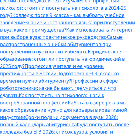
сессии в колледжах и техникумах
Все о профессии
психолог: стоит ли поступать на психолога в 2024-25
году?
Колледж после 9 класса – как выбрать учебное
заведение
Знание иностранного языка при поступлении
в вуз: какие преимущества?
Как использовать интернет
при выборе вуза: практическое руководство
Самые
распространенные ошибки абитуриентов при
поступлении в вуз и как их избежать
Юридическое
образование: стоит ли поступать на юридический в
2025 году?
Профессия учителя и ее уровень
престижности в России
Подготовка к ЕГЭ: сколько
времени нужно абитуриенту?
Профессии в сфере
робототехники: какие бывают, где учиться и что
сдавать
Как поступить на психолога: шаги к
востребованной профессии
Работа в сфере рекламы:
какое образование нужно для карьеры в креативной
индустрии
Сроки подачи документов в вузы 2026:
полный календарь абитуриента
Куда поступить после
колледжа без ЕГЭ 2026: список вузов, условия и