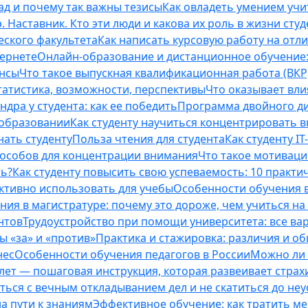
ад и почему так важны тезисы
Как овладеть умением учи
 Наставник. Кто эти люди и какова их роль в жизни студ
еского факультета
Как написать курсовую работу на отл
тернете
Онлайн-образование и дистанционное обучение:
ансы
Что такое выпускная квалификационная работа (ВКР
татистика, возможности, перспективы
Что оказывает вли
ндра у студента: как ее победить
Программа двойного дип
 образовании
Как студенту научиться концентрировать 
нать студенту
Польза чтения для студента
Как студенту I
способов для концентрации внимания
Что такое мотиваци
ть?
Как студенту повысить свою успеваемость: 10 практи
ективно использовать для учебы
Особенности обучения в
ния в магистратуре: почему это дороже, чем учиться на
нтов
Трудоустройство при помощи университета: все ва
 «за» и «против»
Практика и стажировка: различия и о
нес
Особенности обучения педагогов в России
Можно ли 
0 лет — пошаговая инструкция, которая развеивает страх
оться с вечным откладыванием дел и не скатиться до не
на пути к знаниям
Эффективное обучение: как тратить м