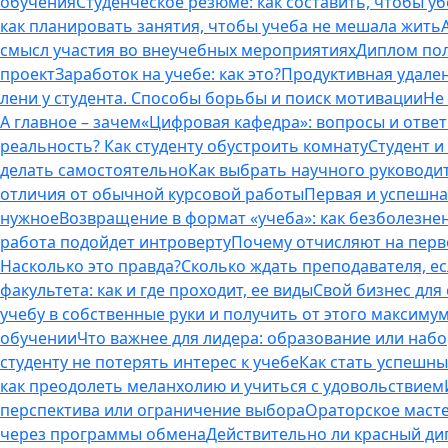
обучения
Студенческое резюме: как составить, чтобы у
как планировать занятия, чтобы учеба не мешала жить
смысл участия во внеучебных мероприятиях
Диплом пол
проект
Заработок на учебе: как это?
Продуктивная удален
лени у студента. Способы борьбы и поиск мотивации
Не
А главное – зачем
«Цифровая кафедра»: вопросы и отве
реальность? Как студенту обустроить комнату
Студент и 
делать самостоятельно
Как выбрать научного руководит
отличия от обычной курсовой работы
Первая и успешна
нужное
Возвращение в формат «учеба»: как безболезне
работа подойдет интроверту
Почему отчисляют на перво
Насколько это правда?
Сколько ждать преподавателя, есл
факультета: как и где проходит, ее виды
Свой бизнес для 
учебу в собственные руки и получить от этого максиму
обучении
Что важнее для лидера: образование или наб
студенту не потерять интерес к учебе
Как стать успешны
как преодолеть меланхолию и учиться с удовольствием
перспектива или ограничение выбора
Ораторское масте
через программы обмена
Действительно ли красный дип