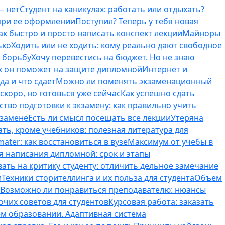
— нет
Студент на каникулах: работать или отдыхать?
 при ее оформлении
Поступил? Теперь у тебя новая
ак быстро и просто написать конспект лекции
Майноры
ько
Ходить или не ходить: кому реально дают свободное
ь борьбу
Хочу перевестись на бюджет. Но не знаю
к он поможет на защите дипломной
Интернет и
да и что сдает
Можно ли поменять экзаменационный
скоро, но готовься уже сейчас
Как успешно сдать
тво подготовки к экзамену: как правильно учить
кзамене
Есть ли смысл посещать все лекции
Утеряна
ть, кроме учебников: полезная литература для
ater: как восстановиться в вузе
Максимум от учебы в
я написания дипломной: срок и этапы
вать на критику студенту: отличить дельное замечание
и
Техники сторителлинга и их польза для студента
Объем
Возможно ли понравиться преподавателю: нюансы
очих советов для студентов
Курсовая работа: заказать
ем образовании. Адаптивная система