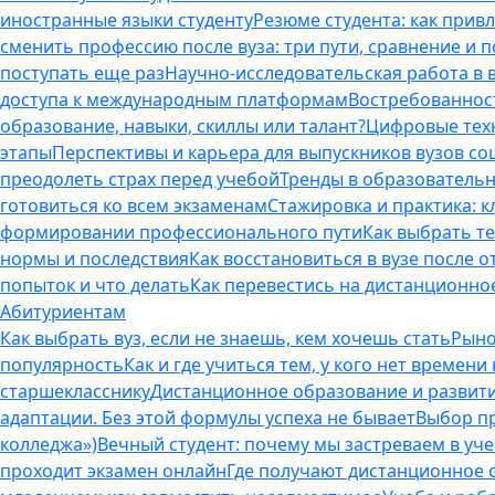
иностранные языки студенту
Резюме студента: как прив
сменить профессию после вуза: три пути, сравнение и 
поступать еще раз
Научно-исследовательская работа в ву
доступа к международным платформам
Востребованнос
образование, навыки, скиллы или талант?
Цифровые техн
этапы
Перспективы и карьера для выпускников вузов с
преодолеть страх перед учебой
Тренды в образовательн
готовиться ко всем экзаменам
Стажировка и практика: к
формировании профессионального пути
Как выбрать т
нормы и последствия
Как восстановиться в вузе после 
попыток и что делать
Как перевестись на дистанционное
Абитуриентам
Как выбрать вуз, если не знаешь, кем хочешь стать
Рыно
популярность
Как и где учиться тем, у кого нет времени
старшекласснику
Дистанционное образование и развитие
адаптации. Без этой формулы успеха не бывает
Выбор пр
колледжа»)
Вечный студент: почему мы застреваем в учеб
проходит экзамен онлайн
Где получают дистанционное о