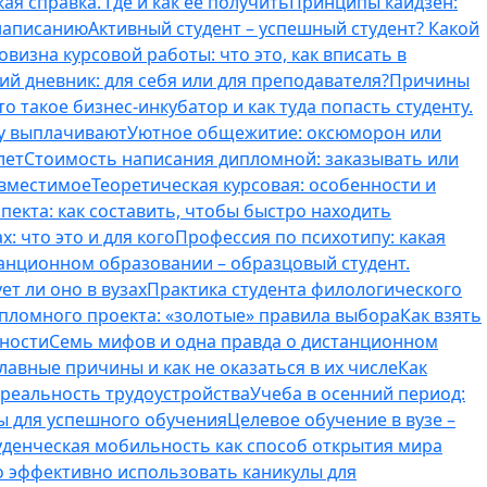
ая справка. Где и как ее получить
Принципы кайдзен:
 написанию
Активный студент – успешный студент? Какой
овизна курсовой работы: что это, как вписать в
ий дневник: для себя или для преподавателя?
Причины
то такое бизнес-инкубатор и как туда попасть студенту.
му выплачивают
Уютное общежитие: оксюморон или
лет
Стоимость написания дипломной: заказывать или
овместимое
Теоретическая курсовая: особенности и
пекта: как составить, чтобы быстро находить
: что это и для кого
Профессия по психотипу: какая
танционном образовании – образцовый студент.
ет ли оно в вузах
Практика студента филологического
ипломного проекта: «золотые» правила выбора
Как взять
нности
Семь мифов и одна правда о дистанционном
лавные причины и как не оказаться в их числе
Как
 реальность трудоустройства
Учеба в осенний период:
ты для успешного обучения
Целевое обучение в вузе –
уденческая мобильность как способ открытия мира
о эффективно использовать каникулы для