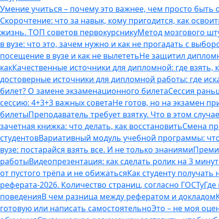
Умение учиться – почему это важнее, чем просто быть
Скорочтение: что за навык, кому пригодится, как освоит
жизнь. ТОП советов первокурснику
Метод мозгового шту
в вузе: что это, зачем нужно и как не прогадать с выбор
посещение в вузе и как не вылететь
Не защитил дипломн
как
Качественные источники для дипломной: где взять, 
достоверные источники для дипломной работы: где иска
билет? О замене экзаменационного билета
Сессия раньш
сессию: 4+3+3 важных совета
Не готов, но на экзамен пр
билеты
Преподаватель требует взятку. Что в этом случае
зачетная книжка: что делать, как восстановить
Смена пр
студентов
Вариативный модуль учебной программы: что 
вузе: постарайся взять все. И не только знаниями
Премия
работы
Видеопрезентация: как сделать ролик на 3 мину
от пустого трёпа и не обижаться
Как студенту получать
реферата-2026. Количество страниц, согласно ГОСТу
Где
поведения
В чем разница между рефератом и докладом
готовую или написать самостоятельно
Это – не моя оце