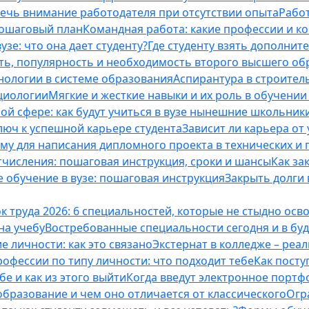
лечь внимание работодателя при отсутствии опыта
Работ
пошаговый план
Командная работа: какие профессии и к
зе: что она дает студенту?
Где студенту взять дополнит
ть, популярность и необходимость второго высшего об
ологии в системе образования
Аспирантура в строител
оциологии
Мягкие и жесткие навыки и их роль в обучени
ой сфере: как будут учиться в вузе нынешние школьник
люч к успешной карьере студента
Зависит ли карьера от
ему для написания дипломного проекта в технических и 
отчисления: пошаговая инструкция, сроки и шансы
Как за
 обучение в вузе: пошаговая инструкция
Закрыть долги в
к труда 2026: 6 специальностей, которые не стыдно осв
 на учебу
Востребованные специальности сегодня и в б
 личности: как это связано
Экстернат в колледже – реал
офессии по типу личности: что подходит тебе
Как посту
е и как из этого выйти
Когда введут электронное портф
бразование и чем оно отличается от классического
Огр