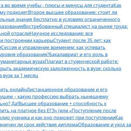
а во время учебы - плюсы и минусы для студента
Как
ому подходят
Второе высшее образование: стоит ли
ельные знания бесплатно в условиях ограниченного
разования
Востребованный специалист на рынке труда:
ьной отрасли
Научное исследование: все
и и построении карьеры
Студент после 35 лет: как
и
Сессия и управление временем: как успевать
 уровня образования?
Бакалавриат и его роль в
гуманитарных вузах
Плагиат в студенческой работе:
крыть академическую задолженность в вузе: сколько
 вузе за 1 месяц
оить онлайн
Дистанционное образование и его
удущем – какую профессию выбрать нынешнему
ьно? Да!
Высшее образование + способность к
пить на платное без ЕГЭ» (или «Поступление после
олио ученика и как оно поможет при поступлении
Как
аничен ли срок действия диплома
Образование и уход за