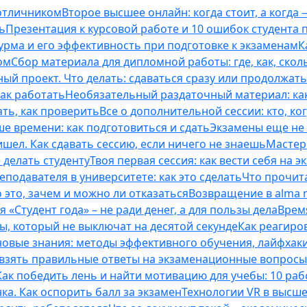
 отличником
Второе высшее онлайн: когда стоит, а когда 
ь
Презентация к курсовой работе и 10 ошибок студента
рма и его эффективность при подготовке к экзаменам
К
ом
Сбор материала для дипломной работы: где, как, скол
ый проект. Что делать: сдаваться сразу или продолжат
как работать
Необязательный раздаточный материал: ка
ть, как проверить
Все о дополнительной сессии: кто, ког
е времени: как подготовиться и сдать
Экзамены еще не 
ишел. Как сдавать сессию, если ничего не знаешь
Мастерс
 делать студенту
Твоя первая сессия: как вести себя на э
еподавателя в университете: как это сделать
Что прочита
это, зачем и можно ли отказаться
Возвращение в alma m
 «Студент года» – не ради денег, а для пользы дела
Врем
ты, который не выключат на десятой секунде
Как реагиро
 новые знания: методы эффективного обучения, лайфхак
 взять правильные ответы на экзаменационные вопросы
Как победить лень и найти мотивацию для учебы: 10 раб
нка. Как оспорить балл за экзамен
Технологии VR в высш