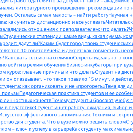
бедить работодателя
Что за документ такой – академическ
Анализ литературного произведения: рекомендации по
учен. Осталась самая малость – найти работу
Научная н
ка: как учиться дистанционно и все успевать
Читательск
 заладились отношения с преподавателем: что делать?
Ч
ты
Студенческие стипендии: какие виды, какая сумма, ко
кредит: дадут ли?
Каким будет город твоих студенческих 
еля: топ-10 советов
Учеба и декрет: как совместить нес
я! Как сдать сессию на отлично
Секреты идеального конс
нно войти в режим обучения
Бизнес-инкубаторы при вузах
м курсе: главные причины и что делать
Студент на дис
и он опаздывает. Что такое правило 15 минут, и действу
студента: как организовать и не «прогореть»
Тема для д
м пользы
Педагогическая практика студентов и ее особе
ор личностных качеств
Почему студенты бросают учебу: г
м в педагогике
Студент ищет работу: ожидания, выбор и
Искусство эффективного запоминания: Техники и секре
рство для студента. Что в вузе можно решить словом
Ст
лом – ключ к успеху в карьере
Как студенту максимальн