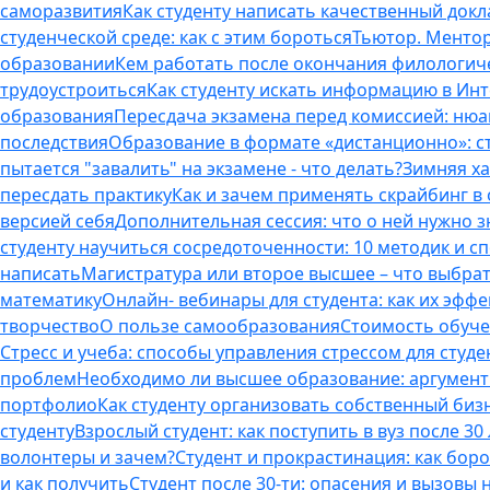
саморазвития
Как студенту написать качественный докл
студенческой среде: как с этим бороться
Тьютор. Ментор.
образовании
Кем работать после окончания филологич
трудоустроиться
Как студенту искать информацию в Ин
образования
Пересдача экзамена перед комиссией: ню
последствия
Образование в формате «дистанционно»: с
пытается "завалить" на экзамене - что делать?
Зимняя ха
пересдать практику
Как и зачем применять скрайбинг в
версией себя
Дополнительная сессия: что о ней нужно з
студенту научиться сосредоточенности: 10 методик и 
написать
Магистратура или второе высшее – что выбра
математику
Онлайн- вебинары для студента: как их эфф
творчество
О пользе самообразования
Стоимость обуче
Стресс и учеба: способы управления стрессом для студе
проблем
Необходимо ли высшее образование: аргументы
портфолио
Как студенту организовать собственный биз
студенту
Взрослый студент: как поступить в вуз после 3
волонтеры и зачем?
Студент и прокрастинация: как бор
и как получить
Студент после 30-ти: опасения и вызовы 