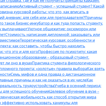
ая справка. Где и как ее получить
Принципы кайдзен:
 написанию
Активный студент – успешный студент? Какой
овизна курсовой работы: что это, как вписать в
ий дневник: для себя или для преподавателя?
Причины
то такое бизнес-инкубатор и как туда попасть студенту.
му выплачивают
Уютное общежитие: оксюморон или
лет
Стоимость написания дипломной: заказывать или
овместимое
Теоретическая курсовая: особенности и
пекта: как составить, чтобы быстро находить
: что это и для кого
Профессия по психотипу: какая
танционном образовании – образцовый студент.
ет ли оно в вузах
Практика студента филологического
ипломного проекта: «золотые» правила выбора
Как взять
нности
Семь мифов и одна правда о дистанционном
лавные причины и как не оказаться в их числе
Как
 реальность трудоустройства
Учеба в осенний период:
ты для успешного обучения
Целевое обучение в вузе –
уденческая мобильность как способ открытия мира
о эффективно использовать каникулы для