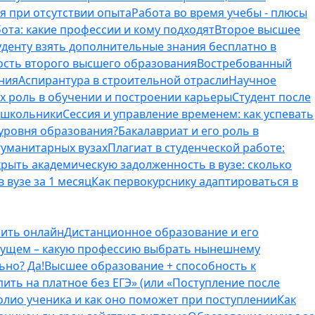
я при отсутствии опыта
Работа во время учебы - плюсы
ота: какие профессии и кому подходят
Второе высшее
туденту взять дополнительные знания бесплатно в
ость второго высшего образования
Востребованный
ния
Аспирантура в строительной отрасли
Научное
их роль в обучении и построении карьеры
Студент после
е школьники
Сессия и управление временем: как успевать
 уровня образования?
Бакалавриат и его роль в
гуманитарных вузах
Плагиат в студенческой работе:
крыть академическую задолженность в вузе: сколько
 вузе за 1 месяц
Как первокурснику адаптироваться в
оить онлайн
Дистанционное образование и его
удущем – какую профессию выбрать нынешнему
ьно? Да!
Высшее образование + способность к
пить на платное без ЕГЭ» (или «Поступление после
олио ученика и как оно поможет при поступлении
Как