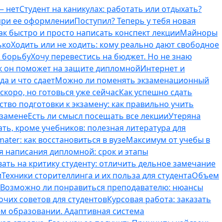
— нет
Студент на каникулах: работать или отдыхать?
 при ее оформлении
Поступил? Теперь у тебя новая
ак быстро и просто написать конспект лекции
Майноры
ько
Ходить или не ходить: кому реально дают свободное
ь борьбу
Хочу перевестись на бюджет. Но не знаю
к он поможет на защите дипломной
Интернет и
да и что сдает
Можно ли поменять экзаменационный
скоро, но готовься уже сейчас
Как успешно сдать
тво подготовки к экзамену: как правильно учить
кзамене
Есть ли смысл посещать все лекции
Утеряна
ть, кроме учебников: полезная литература для
ater: как восстановиться в вузе
Максимум от учебы в
я написания дипломной: срок и этапы
вать на критику студенту: отличить дельное замечание
и
Техники сторителлинга и их польза для студента
Объем
Возможно ли понравиться преподавателю: нюансы
очих советов для студентов
Курсовая работа: заказать
ем образовании. Адаптивная система