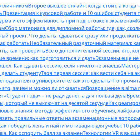
 отличником
Второе высшее онлайн: когда стоит, а когда 
ь
Презентация к курсовой работе и 10 ошибок студента
рма и его эффективность при подготовке к экзаменам
К
ом
Сбор материала для дипломной работы: где, как, скол
ый проект. Что делать: сдаваться сразу или продолжат
как работать
Необязательный раздаточный материал: ка
ть, как проверить
Все о дополнительной сессии: кто, ког
е времени: как подготовиться и сдать
Экзамены еще не 
ишел. Как сдавать сессию, если ничего не знаешь
Мастерс
 делать студенту
Твоя первая сессия: как вести себя на э
еподавателя в университете: как это сделать
Что прочита
это, зачем и можно ли отказаться
Возвращение в alma m
 «Студент года» – не ради денег, а для пользы дела
Врем
ты, который не выключат на десятой секунде
Как реагиро
 новые знания: методы эффективного обучения, лайфхак
 взять правильные ответы на экзаменационные вопросы
Как победить лень и найти мотивацию для учебы: 10 раб
нка. Как оспорить балл за экзамен
Технологии VR в высш