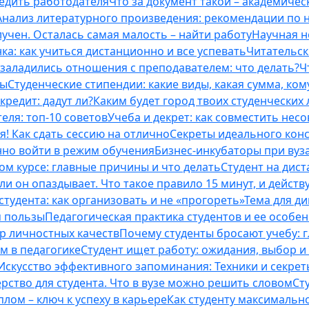
бедить работодателя
Что за документ такой – академическ
Анализ литературного произведения: рекомендации по
учен. Осталась самая малость – найти работу
Научная н
ка: как учиться дистанционно и все успевать
Читательск
 заладились отношения с преподавателем: что делать?
Ч
ты
Студенческие стипендии: какие виды, какая сумма, ко
кредит: дадут ли?
Каким будет город твоих студенческих 
еля: топ-10 советов
Учеба и декрет: как совместить нес
я! Как сдать сессию на отлично
Секреты идеального конс
нно войти в режим обучения
Бизнес-инкубаторы при вузах
м курсе: главные причины и что делать
Студент на дис
и он опаздывает. Что такое правило 15 минут, и действу
студента: как организовать и не «прогореть»
Тема для д
м пользы
Педагогическая практика студентов и ее особе
ор личностных качеств
Почему студенты бросают учебу: г
м в педагогике
Студент ищет работу: ожидания, выбор и
Искусство эффективного запоминания: Техники и секре
рство для студента. Что в вузе можно решить словом
Ст
лом – ключ к успеху в карьере
Как студенту максимальн