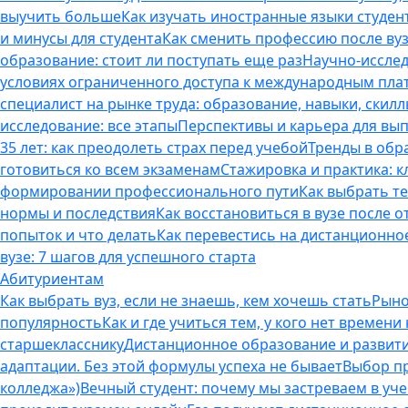
выучить больше
Как изучать иностранные языки студен
и минусы для студента
Как сменить профессию после вуз
образование: стоит ли поступать еще раз
Научно-исследо
условиях ограниченного доступа к международным пл
специалист на рынке труда: образование, навыки, скилл
исследование: все этапы
Перспективы и карьера для вып
35 лет: как преодолеть страх перед учебой
Тренды в обр
готовиться ко всем экзаменам
Стажировка и практика: к
формировании профессионального пути
Как выбрать т
нормы и последствия
Как восстановиться в вузе после 
попыток и что делать
Как перевестись на дистанционное
вузе: 7 шагов для успешного старта
Абитуриентам
Как выбрать вуз, если не знаешь, кем хочешь стать
Рыно
популярность
Как и где учиться тем, у кого нет времени
старшекласснику
Дистанционное образование и развитие
адаптации. Без этой формулы успеха не бывает
Выбор пр
колледжа»)
Вечный студент: почему мы застреваем в учеб