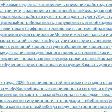
ту
Резюме студента: как привлечь внимание работодател
а: три пути, сравнение и пошаговый план
Командная раб
вательская работа в вузе: что она дает студенту?
Где с
атформам
Востребованность, популярность и необходим
ы или талант?
Цифровые технологии в системе образова
ускников вузов социологии
Мягкие и жесткие навыки и 
азовательной сфере: как будут учиться в вузе нынешни
люч к успешной карьере студента
Зависит ли карьера от
ему для написания дипломного проекта в технических и 
отчисления: пошаговая инструкция, сроки и шансы
Как за
 обучение в вузе: пошаговая инструкция
Закрыть долги в
к труда 2026: 6 специальностей, которые не стыдно осв
 на учебу
Востребованные специальности сегодня и в б
 личности: как это связано
Экстернат в колледже – реал
офессии по типу личности: что подходит тебе
Как посту
е и как из этого выйти
Когда введут электронное портф