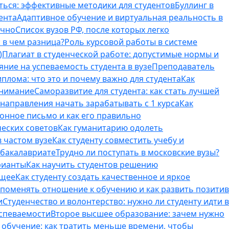
ться: эффективные методики для студентов
Буллинг в
ента
Адаптивное обучение и виртуальная реальность в
ично
Список вузов РФ, после которых легко
 в чем разница?
Роль курсовой работы в системе
)
Плагиат в студенческой работе: допустимые нормы и
яние на успеваемость студента в вузе
Преподаватель
лома: что это и почему важно для студента
Как
внимание
Саморазвитие для студента: как стать лучшей
T-направления начать зарабатывать с 1 курса
Как
онное письмо и как его правильно
ческих советов
Как гуманитарию одолеть
 частом вузе
Как студенту совместить учебу и
 бакалавриате
Трудно ли поступать в московские вузы?
рианты
Как научить студентов решению
бщее
Как студенту создать качественное и яркое
поменять отношение к обучению и как развить позитив
и
Студенчество и волонтерство: нужно ли cтуденту идти в
успеваемости
Второе высшее образование: зачем нужно
обучение: как тратить меньше времени, чтобы