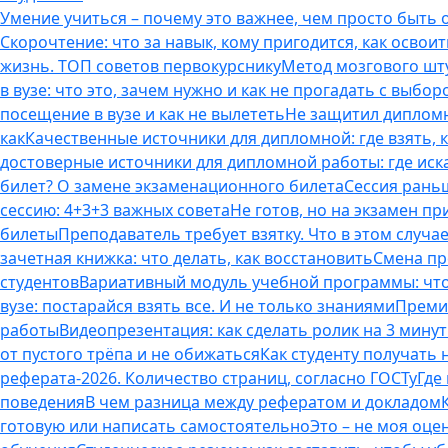
Умение учиться – почему это важнее, чем просто быть
Скорочтение: что за навык, кому пригодится, как освоит
жизнь. ТОП советов первокурснику
Метод мозгового шту
в вузе: что это, зачем нужно и как не прогадать с выбор
посещение в вузе и как не вылететь
Не защитил дипломн
как
Качественные источники для дипломной: где взять, 
достоверные источники для дипломной работы: где иска
билет? О замене экзаменационного билета
Сессия раньш
сессию: 4+3+3 важных совета
Не готов, но на экзамен пр
билеты
Преподаватель требует взятку. Что в этом случае
зачетная книжка: что делать, как восстановить
Смена пр
студентов
Вариативный модуль учебной программы: что 
вузе: постарайся взять все. И не только знаниями
Премия
работы
Видеопрезентация: как сделать ролик на 3 мину
от пустого трёпа и не обижаться
Как студенту получать
реферата-2026. Количество страниц, согласно ГОСТу
Где
поведения
В чем разница между рефератом и докладом
готовую или написать самостоятельно
Это – не моя оце