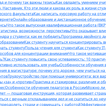
ад и почему так важны тезисы
Как овладеть умением учи
 Наставник. Кто эти люди и какова их роль в жизни студ
еского факультета
Как написать курсовую работу на отл
тернете
Онлайн-образование и дистанционное обучение:
ансы
Что такое выпускная квалификационная работа (ВКР
татистика, возможности, перспективы
Что оказывает вли
ндра у студента: как ее победить
Программа двойного дип
 образовании
Как студенту научиться концентрировать 
нать студенту
Польза чтения для студента
Как студенту I
способов для концентрации внимания
Что такое мотиваци
ть?
Как студенту повысить свою успеваемость: 10 практи
ективно использовать для учебы
Особенности обучения в
ния в магистратуре: почему это дороже, чем учиться на
нтов
Трудоустройство при помощи университета: все ва
 «за» и «против»
Практика и стажировка: различия и о
нес
Особенности обучения педагогов в России
Можно ли 
0 лет — пошаговая инструкция, которая развеивает страх
оться с вечным откладыванием дел и не скатиться до не
, преодолеть страхи и совмещать с работой
Эффективное 