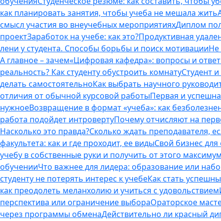
обучения
Студенческое резюме: как составить, чтобы у
как планировать занятия, чтобы учеба не мешала жить
смысл участия во внеучебных мероприятиях
Диплом пол
проект
Заработок на учебе: как это?
Продуктивная удален
лени у студента. Способы борьбы и поиск мотивации
Не
А главное – зачем
«Цифровая кафедра»: вопросы и отве
реальность? Как студенту обустроить комнату
Студент и 
делать самостоятельно
Как выбрать научного руководит
отличия от обычной курсовой работы
Первая и успешна
нужное
Возвращение в формат «учеба»: как безболезне
работа подойдет интроверту
Почему отчисляют на перво
Насколько это правда?
Сколько ждать преподавателя, есл
факультета: как и где проходит, ее виды
Свой бизнес для 
учебу в собственные руки и получить от этого максиму
обучении
Что важнее для лидера: образование или наб
студенту не потерять интерес к учебе
Как стать успешны
как преодолеть меланхолию и учиться с удовольствием
перспектива или ограничение выбора
Ораторское масте
через программы обмена
Действительно ли красный дип