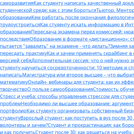
саморазвития
Как студенту написать качественный докл
студенческой среде: как с этим бороться
Тьютор. Ментор.
образовании
Кем работать после окончания филологич
трудоустроиться
Как студенту искать информацию в Ин
образования
Пересдача экзамена перед комиссией: ню
последствия
Образование в формате «дистанционно»: с
пытается "завалить" на экзамене - что делать?
Зимняя ха
пересдать практику
Как и зачем применять скрайбинг в
версией себя
Дополнительная сессия: что о ней нужно з
студенту научиться сосредоточенности: 10 методик и 
написать
Магистратура или второе высшее – что выбра
математику
Онлайн- вебинары для студента: как их эфф
творчество
О пользе самообразования
Стоимость обуче
Стресс и учеба: способы управления стрессом для студе
проблем
Необходимо ли высшее образование: аргументы
портфолио
Как студенту организовать собственный биз
студенту
Взрослый студент: как поступить в вуз после 3
волонтеры и зачем?
Студент и прокрастинация: как бор
и как получить
Студент после 30: как решиться на учебу