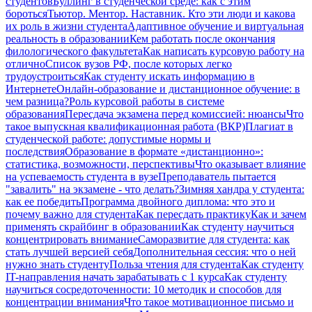
студентов
Буллинг в студенческой среде: как с этим
бороться
Тьютор. Ментор. Наставник. Кто эти люди и какова
их роль в жизни студента
Адаптивное обучение и виртуальная
реальность в образовании
Кем работать после окончания
филологического факультета
Как написать курсовую работу на
отлично
Список вузов РФ, после которых легко
трудоустроиться
Как студенту искать информацию в
Интернете
Онлайн-образование и дистанционное обучение: в
чем разница?
Роль курсовой работы в системе
образования
Пересдача экзамена перед комиссией: нюансы
Что
такое выпускная квалификационная работа (ВКР)
Плагиат в
студенческой работе: допустимые нормы и
последствия
Образование в формате «дистанционно»:
статистика, возможности, перспективы
Что оказывает влияние
на успеваемость студента в вузе
Преподаватель пытается
"завалить" на экзамене - что делать?
Зимняя хандра у студента:
как ее победить
Программа двойного диплома: что это и
почему важно для студента
Как пересдать практику
Как и зачем
применять скрайбинг в образовании
Как студенту научиться
концентрировать внимание
Саморазвитие для студента: как
стать лучшей версией себя
Дополнительная сессия: что о ней
нужно знать студенту
Польза чтения для студента
Как студенту
IT-направления начать зарабатывать с 1 курса
Как студенту
научиться сосредоточенности: 10 методик и способов для
концентрации внимания
Что такое мотивационное письмо и