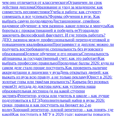
чем оно отличается от классического
Ограничен ли срок
действия диплома
Образование и уход за младенцем: как
совместить несовместимое
Учеба и работа: как студенту
совмещать и все успевать?
Формы обучения в вузе. Как
выбрать самую подходящую
Дистанционное, семейное,
надомное обучение: в чем разница, какие плюсы и минусы
Как
бороться с прокрастинацией и победить ее
Угораздило
закончить философский факультет. И где теперь работать?
ДПО: разница между профессиональной переподготовкой и
повышением квалификации
Программист и диплом: можно ли
получить востребованную специальность без вузовского
образования
Целевое обучение и его нюансы
Специальность
айтишника за государственный счет: как это работает
Как
выбрать профессию правильно
Проходные баллы 2026: куда на
самом деле стало проще поступить.
Как проверить наличие
аккредитации и лицензии у вуза
День открытых дверей: как
выжать из вуза всю правду, а не только рекламу
Юрист в 2026:
золотые горы или тяжёлая реальность? Карьера без розовых
очков
От детсада до доктора наук: как устроена наша
образовательная лестница (и на какой ступени
застрять)
Репетитор, курсы или учитель в школе – как лучше
подготовиться к ЕГЭ
Дополнительный набор в вузы 2026:
сроки, правила и как поступить на бюджет во 2‑ю
волну
Хороший репетитор, плохой репетитор – как понять, где
какой
Как поступить в МГУ в 2026 году: варианты повысить