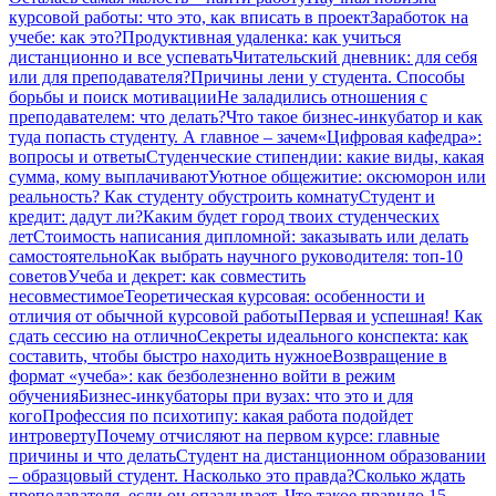
курсовой работы: что это, как вписать в проект
Заработок на
учебе: как это?
Продуктивная удаленка: как учиться
дистанционно и все успевать
Читательский дневник: для себя
или для преподавателя?
Причины лени у студента. Способы
борьбы и поиск мотивации
Не заладились отношения с
преподавателем: что делать?
Что такое бизнес-инкубатор и как
туда попасть студенту. А главное – зачем
«Цифровая кафедра»:
вопросы и ответы
Студенческие стипендии: какие виды, какая
сумма, кому выплачивают
Уютное общежитие: оксюморон или
реальность? Как студенту обустроить комнату
Студент и
кредит: дадут ли?
Каким будет город твоих студенческих
лет
Стоимость написания дипломной: заказывать или делать
самостоятельно
Как выбрать научного руководителя: топ-10
советов
Учеба и декрет: как совместить
несовместимое
Теоретическая курсовая: особенности и
отличия от обычной курсовой работы
Первая и успешная! Как
сдать сессию на отлично
Секреты идеального конспекта: как
составить, чтобы быстро находить нужное
Возвращение в
формат «учеба»: как безболезненно войти в режим
обучения
Бизнес-инкубаторы при вузах: что это и для
кого
Профессия по психотипу: какая работа подойдет
интроверту
Почему отчисляют на первом курсе: главные
причины и что делать
Студент на дистанционном образовании
– образцовый студент. Насколько это правда?
Сколько ждать
преподавателя, если он опаздывает. Что такое правило 15