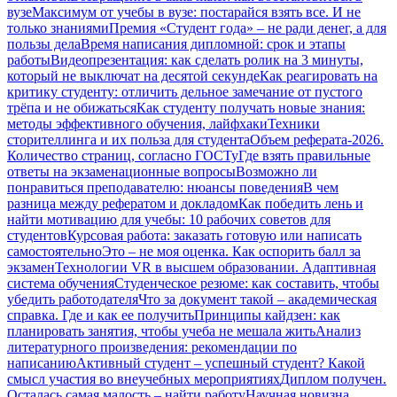
вузе
Максимум от учебы в вузе: постарайся взять все. И не
только знаниями
Премия «Студент года» – не ради денег, а для
пользы дела
Время написания дипломной: срок и этапы
работы
Видеопрезентация: как сделать ролик на 3 минуты,
который не выключат на десятой секунде
Как реагировать на
критику студенту: отличить дельное замечание от пустого
трёпа и не обижаться
Как студенту получать новые знания:
методы эффективного обучения, лайфхаки
Техники
сторителлинга и их польза для студента
Объем реферата-2026.
Количество страниц, согласно ГОСТу
Где взять правильные
ответы на экзаменационные вопросы
Возможно ли
понравиться преподавателю: нюансы поведения
В чем
разница между рефератом и докладом
Как победить лень и
найти мотивацию для учебы: 10 рабочих советов для
студентов
Курсовая работа: заказать готовую или написать
самостоятельно
Это – не моя оценка. Как оспорить балл за
экзамен
Технологии VR в высшем образовании. Адаптивная
система обучения
Студенческое резюме: как составить, чтобы
убедить работодателя
Что за документ такой – академическая
справка. Где и как ее получить
Принципы кайдзен: как
планировать занятия, чтобы учеба не мешала жить
Анализ
литературного произведения: рекомендации по
написанию
Активный студент – успешный студент? Какой
смысл участия во внеучебных мероприятиях
Диплом получен.
Осталась самая малость – найти работу
Научная новизна