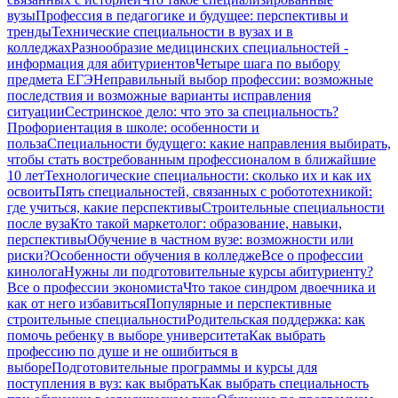
вузы
Профессия в педагогике и будущее: перспективы и
тренды
Технические специальности в вузах и в
колледжах
Разнообразие медицинских специальностей -
информация для абитуриентов
Четыре шага по выбору
предмета ЕГЭ
Неправильный выбор профессии: возможные
последствия и возможные варианты исправления
ситуации
Сестринское дело: что это за специальность?
Профориентация в школе: особенности и
польза
Специальности будущего: какие направления выбирать,
чтобы стать востребованным профессионалом в ближайшие
10 лет
Технологические специальности: сколько их и как их
освоить
Пять специальностей, связанных с робототехникой:
где учиться, какие перспективы
Строительные специальности
после вуза
Кто такой маркетолог: образование, навыки,
перспективы
Обучение в частном вузе: возможности или
риски?
Особенности обучения в колледже
Все о профессии
кинолога
Нужны ли подготовительные курсы абитуриенту?
Все о профессии экономиста
Что такое синдром двоечника и
как от него избавиться
Популярные и перспективные
строительные специальности
Родительская поддержка: как
помочь ребенку в выборе университета
Как выбрать
профессию по душе и не ошибиться в
выборе
Подготовительные программы и курсы для
поступления в вуз: как выбрать
Как выбрать специальность