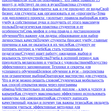
минут, и действует ли оно в вузах
Практика студента
филологического факультета: как и где проходит, ее виды
Свой
бизнес для студента: как организовать и не «прогореть»
Тема
для дипломного проекта: «золотые» правила выбора
Как взять
учебу в собственные руки и получить от этого максимум
пользы
Педагогическая практика студентов и ее
особенности
Семь мифов и одна правда о дистанционном
обучении
Что важнее для лидера: образование или набор
личностных качеств
Почему студенты бросают учебу: главные
причины и как не оказаться в их числе
Как студенту не
потерять интерес к учебе
Как стать успешным в
педагогике
Студент ищет работу: ожидания, выбор и
реальность трудоустройства
Учеба в осенний период: как
преодолеть меланхолию и учиться с удовольствием
Искусство
эффективного запоминания: Техники и секреты для
успешного обучения
Целевое обучение в вузе – перспектива
или ограничение выбора
Ораторское мастерство для студента.
Что в вузе можно решить словом
Студенческая мобильность
как способ открытия мира через программы
обмена
Действительно ли красный диплом – ключ к успеху в
карьере
Как студенту максимально эффективно использовать
каникулы для саморазвития
Как студенту написать
качественный доклад и почему так важны тезисы
Как овладеть
умением учиться: эффективные методики для