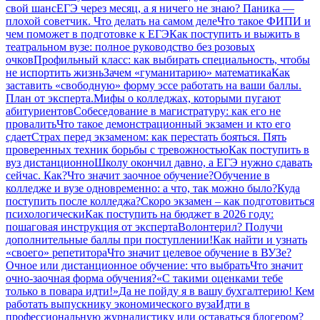
свой шанс
ЕГЭ через месяц, а я ничего не знаю? Паника —
плохой советчик. Что делать на самом деле
Что такое ФИПИ и
чем поможет в подготовке к ЕГЭ
Как поступить и выжить в
театральном вузе: полное руководство без розовых
очков
Профильный класс: как выбирать специальность, чтобы
не испортить жизнь
Зачем «гуманитарию» математика
Как
заставить «свободную» форму эссе работать на ваши баллы.
План от эксперта.
Мифы о колледжах, которыми пугают
абитуриентов
Собеседование в магистратуру: как его не
провалить
Что такое демонстрационный экзамен и кто его
сдает
Страх перед экзаменом: как перестать бояться. Пять
проверенных техник борьбы с тревожностью
Как поступить в
вуз дистанционно
Школу окончил давно, а ЕГЭ нужно сдавать
сейчас. Как?
Что значит заочное обучение?
Обучение в
колледже и вузе одновременно: а что, так можно было?
Куда
поступить после колледжа?
Скоро экзамен – как подготовиться
психологически
Как поступить на бюджет в 2026 году:
пошаговая инструкция от эксперта
Волонтерил? Получи
дополнительные баллы при поступлении!
Как найти и узнать
«своего» репетитора
Что значит целевое обучение в ВУЗе?
Очное или дистанционное обучение: что выбрать
Что значит
очно-заочная форма обучения?
«С такими оценками тебе
только в повара идти!»
Да не пойду я в вашу бухгалтерию! Кем
работать выпускнику экономического вуза
Идти в
профессиональную журналистику или оставаться блогером?