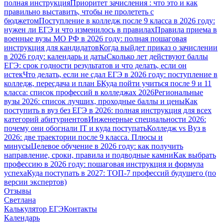
полная инструкция
Приоритет зачисления : что это и как
правильно выставить, чтобы не пролететь с
бюджетом
Поступление в колледж после 9 класса в 2026 году:
нужен ли ЕГЭ и что изменилось в правилах
Правила приема в
военные вузы МО РФ в 2026 году: полная пошаговая
инструкция для кандидатов
Когда выйдет приказ о зачислении
в 2026 году: календарь и даты
Сколько лет действуют баллы
ЕГЭ: срок годности результатов и что делать, если он
истек
Что делать, если не сдал ЕГЭ в 2026 году: поступление в
колледж, пересдача и план Б
Куда пойти учиться после 9 и 11
класса: список профессий в колледжах 2026
Региональные
вузы 2026: список лучших, проходные баллы и цены
Как
поступить в вуз без ЕГЭ в 2026: полная инструкция для всех
категорий абитуриентов
Инженерные специальности 2026:
почему они обогнали IT и куда поступать
Колледж vs Вуз в
2026: две траектории после 9 класса. Плюсы и
минусы
Целевое обучение в 2026 году: как получить
направление, сроки, правила и подводные камни
Как выбрать
профессию в 2026 году: пошаговая инструкция и формула
успеха
Куда поступать в 2027: ТОП-7 профессий будущего (по
версии экспертов)
Отзывы
Светлана
Калькулятор ЕГЭ
Контакты
Календарь