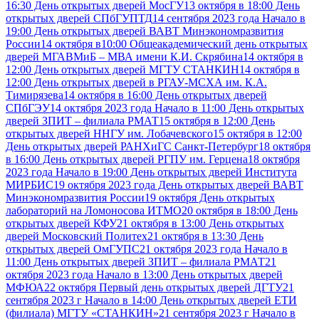
16:30 День открытых дверей МосГУ
13 октября в 18:00 День
открытых дверей СПбГУПТД
14 сентября 2023 года Начало в
19:00 День открытых дверей ВАВТ Минэкономразвития
России
14 октября в10:00 Общеакадемический день открытых
дверей МГАВМиБ – МВА имени К.И. Скрябина
14 октября в
12:00 День открытых дверей МГТУ СТАНКИН
14 октября в
12:00 День открытых дверей в РГАУ-МСХА им. К.А.
Тимирязева
14 октября в 16:00 День открытых дверей
СПбГЭУ
14 октября 2023 года Начало в 11:00 День открытых
дверей ЗПИТ – филиала РМАТ
15 октября в 12:00 День
открытых дверей ННГУ им. Лобачевского
15 октября в 12:00
День открытых дверей РАНХиГС Санкт-Петербург
18 октября
в 16:00 День открытых дверей РГПУ им. Герцена
18 октября
2023 года Начало в 19:00 День открытых дверей Института
МИРБИС
19 октября 2023 года День открытых дверей ВАВТ
Минэкономразвития России
19 октября День открытых
лабораторий на Ломоносова ИТМО
20 октября в 18:00 День
открытых дверей КФУ
21 октября в 13:00 День открытых
дверей Московский Политех
21 октября в 13:30 День
открытых дверей ОмГУПС
21 октября 2023 года Начало в
11:00 День открытых дверей ЗПИТ – филиала РМАТ
21
октября 2023 года Начало в 13:00 День открытых дверей
МФЮА
22 октября Первый день открытых дверей ДГТУ
21
сентября 2023 г Начало в 14:00 День открытых дверей ЕТИ
(филиала) МГТУ «СТАНКИН»
21 сентября 2023 г Начало в