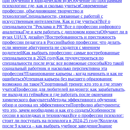
при обучении в юридическом вузе
Обучение по программам
психологии: где, как и сколько учиться
Современные
профессии, объединяющие творчество и
технологии
Специальности, связанные с работой с
искусственным интеллектом. Как и где учиться?
Всё о
специальности "Реклама и PR"
Все о профессии цифрового
аналитика
Где и кем работать с дипломом юриста
Обучают ли в
вузах UI/UX дизайну?
Востребованность и престижность
профессии педагога в России
Выбор профессии: что делать,
если мнение абитуриента не сходится с мнением
родителей
Как выбрать профессию: самые востребованные
специальности в 2026 году
Как трудоустроиться по
специальности после вуза: все возможные способы
Кто такой
социальный работник и насколько перспективна эта
профессия?
Планирование карьеры - когда начинать и как не
ошибиться
Успешная карьера без высшего образования:
возможно ли такое?
Спортивный тренер: кто это и где этому
учатся
Профессии для любителей видеоигр: как зарабатывать,
не выходя из гейма
Кем и где работать после окончания
химического факультета
Методы эффективного обучения:
обзор и оценка их эффективности
Портфолио абитуриента:
что это, зачем необходимо и как его создать
Особенности
сессии в колледжах и техникумах
Все о профессии психолог:
стоит ли поступать на психолога в 2024-25 году?
Колледж
после 9 класса – как выбрать учебное заведение
Знание