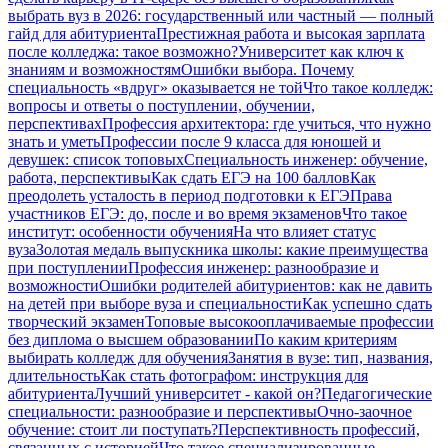
выбрать вуз в 2026: государственный или частный — полный
гайд для абитуриента
Престижная работа и высокая зарплата
после колледжа: такое возможно?
Университет как ключ к
знаниям и возможностям
Ошибки выбора. Почему
специальность «вдруг» оказывается не той
Что такое колледж:
вопросы и ответы о поступлении, обучении,
перспективах
Профессия архитектора: где учиться, что нужно
знать и уметь
Профессии после 9 класса для юношей и
девушек: список топовых
Специальность инженер: обучение,
работа, перспективы
Как сдать ЕГЭ на 100 баллов
Как
преодолеть усталость в период подготовки к ЕГЭ
Права
участников ЕГЭ: до, после и во время экзаменов
Что такое
институт: особенности обучения
На что влияет статус
вуза
Золотая медаль выпускника школы: какие преимущества
при поступлении
Профессия инженер: разнообразие и
возможности
Ошибки родителей абитуриентов: как не давить
на детей при выборе вуза и специальности
Как успешно сдать
творческий экзамен
Топовые высокооплачиваемые профессии
без диплома о высшем образовании
По каким критериям
выбирать колледж для обучения
Занятия в вузе: тип, названия,
длительность
Как стать фотографом: инструкция для
абитуриента
Лучший университет - какой он?
Педагогические
специальности: разнообразие и перспективы
Очно-заочное
обучение: стоит ли поступать?
Перспективность профессий,
связанных с историей
Что такое специализированные