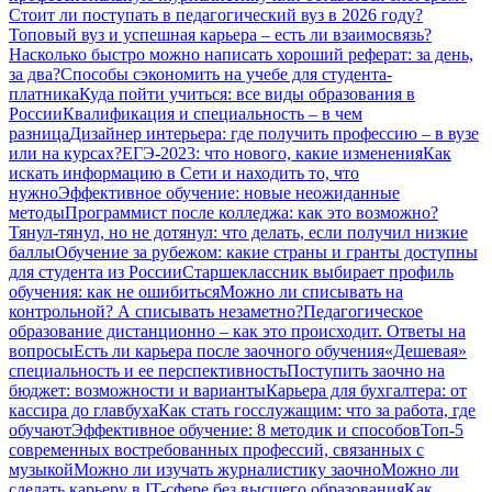
Стоит ли поступать в педагогический вуз в 2026 году?
Топовый вуз и успешная карьера – есть ли взаимосвязь?
Насколько быстро можно написать хороший реферат: за день,
за два?
Способы сэкономить на учебе для студента-
платника
Куда пойти учиться: все виды образования в
России
Квалификация и специальность – в чем
разница
Дизайнер интерьера: где получить профессию – в вузе
или на курсах?
ЕГЭ-2023: что нового, какие изменения
Как
искать информацию в Сети и находить то, что
нужно
Эффективное обучение: новые неожиданные
методы
Программист после колледжа: как это возможно?
Тянул-тянул, но не дотянул: что делать, если получил низкие
баллы
Обучение за рубежом: какие страны и гранты доступны
для студента из России
Старшеклассник выбирает профиль
обучения: как не ошибиться
Можно ли списывать на
контрольной? А списывать незаметно?
Педагогическое
образование дистанционно – как это происходит. Ответы на
вопросы
Есть ли карьера после заочного обучения
«Дешевая»
специальность и ее перспективность
Поступить заочно на
бюджет: возможности и варианты
Карьера для бухгалтера: от
кассира до главбуха
Как стать госслужащим: что за работа, где
обучают
Эффективное обучение: 8 методик и способов
Топ-5
современных востребованных профессий, связанных с
музыкой
Можно ли изучать журналистику заочно
Можно ли
сделать карьеру в IT-сфере без высшего образования
Как