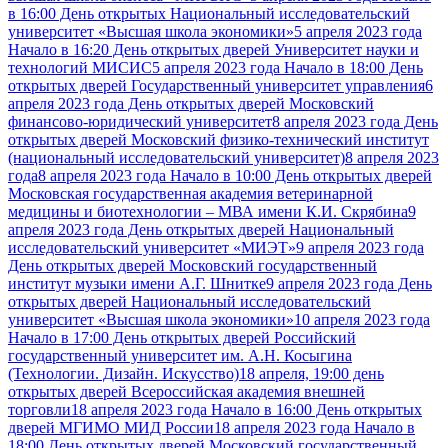
в 16:00 День открытых Национальный исследовательский
университет «Высшая школа экономики»
5 апреля 2023 года
Начало в 16:20 День открытых дверей Университет науки и
технологий МИСИС
5 апреля 2023 года Начало в 18:00 День
открытых дверей Государственный университет управления
6
апреля 2023 года День открытых дверей Московский
финансово-юридический университет
8 апреля 2023 года День
открытых дверей Московский физико-технический институт
(национальный исследовательский университет)
8 апреля 2023
года
8 апреля 2023 года Начало в 10:00 День открытых дверей
Московская государственная академия ветеринарной
медицины и биотехнологии – МВА имени К.И. Скрябина
9
апреля 2023 года День открытых дверей Национальный
исследовательский университет «МИЭТ»
9 апреля 2023 года
День открытых дверей Московский государственный
институт музыки имени А.Г. Шнитке
9 апреля 2023 года День
открытых дверей Национальный исследовательский
университет «Высшая школа экономики»
10 апреля 2023 года
Начало в 17:00 День открытых дверей Российский
государственный университет им. А.Н. Косыгина
(Технологии. Дизайн. Искусство)
18 апреля, 19:00 день
открытых дверей Всероссийская академия внешней
торговли
18 апреля 2023 года Начало в 16:00 День открытых
дверей МГИМО МИД России
18 апреля 2023 года Начало в
18:00 День открытых дверей Московский государственный