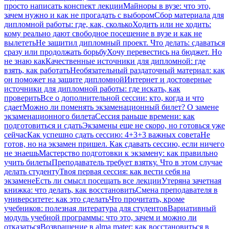
просто написать конспект лекции
Майноры в вузе: что это,
зачем нужно и как не прогадать с выбором
Сбор материала для
дипломной работы: где, как, сколько
Ходить или не ходить:
кому реально дают свободное посещение в вузе и как не
вылететь
Не защитил дипломный проект. Что делать: сдаваться
сразу или продолжать борьбу
Хочу перевестись на бюджет. Но
не знаю как
Качественные источники для дипломной: где
взять, как работать
Необязательный раздаточный материал: как
он поможет на защите дипломной
Интернет и достоверные
источники для дипломной работы: где искать, как
проверить
Все о дополнительной сессии: кто, когда и что
сдает
Можно ли поменять экзаменационный билет? О замене
экзаменационного билета
Сессия раньше времени: как
подготовиться и сдать
Экзамены еще не скоро, но готовься уже
сейчас
Как успешно сдать сессию: 4+3+3 важных совета
Не
готов, но на экзамен пришел. Как сдавать сессию, если ничего
не знаешь
Мастерство подготовки к экзамену: как правильно
учить билеты
Преподаватель требует взятку. Что в этом случае
делать студенту
Твоя первая сессия: как вести себя на
экзамене
Есть ли смысл посещать все лекции
Утеряна зачетная
книжка: что делать, как восстановить
Смена преподавателя в
университете: как это сделать
Что прочитать, кроме
учебников: полезная литература для студентов
Вариативный
модуль учебной программы: что это, зачем и можно ли
отказаться
Возвращение в alma mater: как восстановиться в