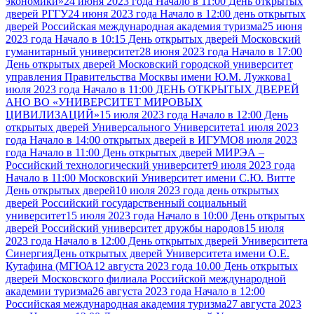
экономики»
24 июня 2023 года Начало в 11:00 День открытых
дверей РГГУ
24 июня 2023 года Начало в 12:00 день открытых
дверей Российская международная академия туризма
25 июня
2023 года Начало в 10:15 День открытых дверей Московский
гуманитарный университет
28 июня 2023 года Начало в 17:00
День открытых дверей Московский городской университет
управления Правительства Москвы имени Ю.М. Лужкова
1
июля 2023 года Начало в 11:00 ДЕНЬ ОТКРЫТЫХ ДВЕРЕЙ
АНО ВО «УНИВЕРСИТЕТ МИРОВЫХ
ЦИВИЛИЗАЦИЙ»
15 июля 2023 года Начало в 12:00 День
открытых дверей Универсального Университета
1 июля 2023
года Начало в 14:00 открытых дверей в ИГУМО
8 июля 2023
года Начало в 11:00 День открытых дверей МИРЭА –
Российский технологический университет
9 июля 2023 года
Начало в 11:00 Московский Университет имени С.Ю. Витте
День открытых дверей
10 июля 2023 года день открытых
дверей Российский государственный социальный
университет
15 июля 2023 года Начало в 10:00 День открытых
дверей Российский университет дружбы народов
15 июля
2023 года Начало в 12:00 День открытых дверей Университета
Синергия
День открытых дверей Университета имени О.Е.
Кутафина (МГЮА
12 августа 2023 года 10.00 День открытых
дверей Московского филиала Российской международной
академии туризма
26 августа 2023 года Начало в 12:00
Российская международная академия туризма
27 августа 2023