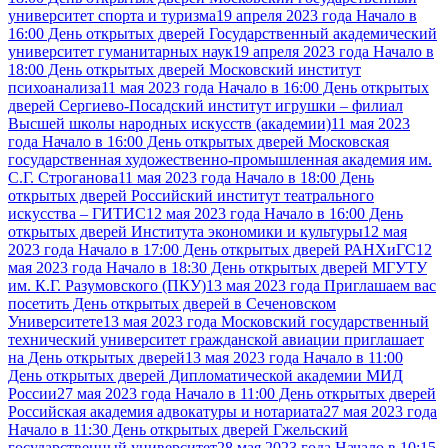
университет спорта и туризма
19 апреля 2023 года Начало в
16:00 День открытых дверей Государственный академический
университет гуманитарных наук
19 апреля 2023 года Начало в
18:00 День открытых дверей Московский институт
психоанализа
11 мая 2023 года Начало в 16:00 День открытых
дверей Сергиево-Посадский институт игрушки – филиал
Высшей школы народных искусств (академии)
11 мая 2023
года Начало в 16:00 День открытых дверей Московская
государственная художественно-промышленная академия им.
С.Г. Строганова
11 мая 2023 года Начало в 18:00 День
открытых дверей Российский институт театрального
искусства – ГИТИС
12 мая 2023 года Начало в 16:00 День
открытых дверей Института экономики и культуры
12 мая
2023 года Начало в 17:00 День открытых дверей РАНХиГС
12
мая 2023 года Начало в 18:30 День открытых дверей МГУТУ
им. К.Г. Разумовского (ПКУ)
13 мая 2023 года Приглашаем вас
посетить День открытых дверей в Сеченовском
Университете
13 мая 2023 года Московский государственный
технический университет гражданской авиации приглашает
на День открытых дверей
13 мая 2023 года Начало в 11:00
День открытых дверей Дипломатической академии МИД
России
27 мая 2023 года Начало в 11:00 День открытых дверей
Российская академия адвокатуры и нотариата
27 мая 2023 года
Начало в 11:30 День открытых дверей Гжельский
государственный университет
28 мая 2023 года Начало в 10:15