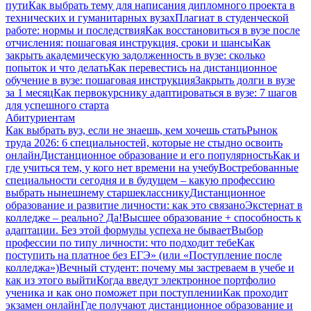
пути
Как выбрать тему для написания дипломного проекта в
технических и гуманитарных вузах
Плагиат в студенческой
работе: нормы и последствия
Как восстановиться в вузе после
отчисления: пошаговая инструкция, сроки и шансы
Как
закрыть академическую задолженность в вузе: сколько
попыток и что делать
Как перевестись на дистанционное
обучение в вузе: пошаговая инструкция
Закрыть долги в вузе
за 1 месяц
Как первокурснику адаптироваться в вузе: 7 шагов
для успешного старта
Абитуриентам
Как выбрать вуз, если не знаешь, кем хочешь стать
Рынок
труда 2026: 6 специальностей, которые не стыдно освоить
онлайн
Дистанционное образование и его популярность
Как и
где учиться тем, у кого нет времени на учебу
Востребованные
специальности сегодня и в будущем – какую профессию
выбрать нынешнему старшекласснику
Дистанционное
образование и развитие личности: как это связано
Экстернат в
колледже – реально? Да!
Высшее образование + способность к
адаптации. Без этой формулы успеха не бывает
Выбор
профессии по типу личности: что подходит тебе
Как
поступить на платное без ЕГЭ» (или «Поступление после
колледжа»)
Вечный студент: почему мы застреваем в учебе и
как из этого выйти
Когда введут электронное портфолио
ученика и как оно поможет при поступлении
Как проходит
экзамен онлайн
Где получают дистанционное образование и