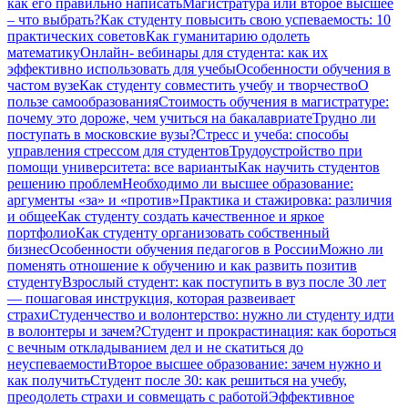
как его правильно написать
Магистратура или второе высшее
– что выбрать?
Как студенту повысить свою успеваемость: 10
практических советов
Как гуманитарию одолеть
математику
Онлайн- вебинары для студента: как их
эффективно использовать для учебы
Особенности обучения в
частом вузе
Как студенту совместить учебу и творчество
О
пользе самообразования
Стоимость обучения в магистратуре:
почему это дороже, чем учиться на бакалавриате
Трудно ли
поступать в московские вузы?
Стресс и учеба: способы
управления стрессом для студентов
Трудоустройство при
помощи университета: все варианты
Как научить студентов
решению проблем
Необходимо ли высшее образование:
аргументы «за» и «против»
Практика и стажировка: различия
и общее
Как студенту создать качественное и яркое
портфолио
Как студенту организовать собственный
бизнес
Особенности обучения педагогов в России
Можно ли
поменять отношение к обучению и как развить позитив
студенту
Взрослый студент: как поступить в вуз после 30 лет
— пошаговая инструкция, которая развеивает
страхи
Студенчество и волонтерство: нужно ли cтуденту идти
в волонтеры и зачем?
Студент и прокрастинация: как бороться
с вечным откладыванием дел и не скатиться до
неуспеваемости
Второе высшее образование: зачем нужно и
как получить
Студент после 30: как решиться на учебу,
преодолеть страхи и совмещать с работой
Эффективное