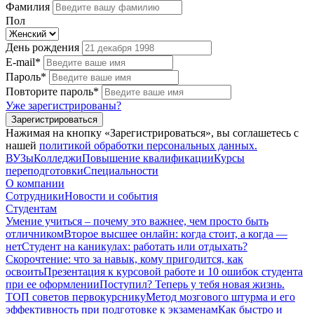
Фамилия
Пол
День рождения
E-mail*
Пароль*
Повторите пароль*
Уже зарегистрированы?
Зарегистрироваться
Нажимая на кнопку «Зарегистрироваться», вы соглашетесь с
нашей
политикой обработки персональных данных.
ВУЗы
Колледжи
Повышение квалификации
Курсы
переподготовки
Специальности
О компании
Сотрудники
Новости и события
Студентам
Умение учиться – почему это важнее, чем просто быть
отличником
Второе высшее онлайн: когда стоит, а когда —
нет
Студент на каникулах: работать или отдыхать?
Скорочтение: что за навык, кому пригодится, как
освоить
Презентация к курсовой работе и 10 ошибок студента
при ее оформлении
Поступил? Теперь у тебя новая жизнь.
ТОП советов первокурснику
Метод мозгового штурма и его
эффективность при подготовке к экзаменам
Как быстро и