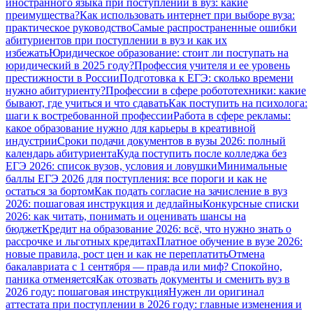
иностранного языка при поступлении в вуз: какие
преимущества?
Как использовать интернет при выборе вуза:
практическое руководство
Самые распространенные ошибки
абитуриентов при поступлении в вуз и как их
избежать
Юридическое образование: стоит ли поступать на
юридический в 2025 году?
Профессия учителя и ее уровень
престижности в России
Подготовка к ЕГЭ: сколько времени
нужно абитуриенту?
Профессии в сфере робототехники: какие
бывают, где учиться и что сдавать
Как поступить на психолога:
шаги к востребованной профессии
Работа в сфере рекламы:
какое образование нужно для карьеры в креативной
индустрии
Сроки подачи документов в вузы 2026: полный
календарь абитуриента
Куда поступить после колледжа без
ЕГЭ 2026: список вузов, условия и ловушки
Минимальные
баллы ЕГЭ 2026 для поступления: все пороги и как не
остаться за бортом
Как подать согласие на зачисление в вуз
2026: пошаговая инструкция и дедлайны
Конкурсные списки
2026: как читать, понимать и оценивать шансы на
бюджет
Кредит на образование 2026: всё, что нужно знать о
рассрочке и льготных кредитах
Платное обучение в вузе 2026:
новые правила, рост цен и как не переплатить
Отмена
бакалавриата с 1 сентября — правда или миф? Спокойно,
паника отменяется
Как отозвать документы и сменить вуз в
2026 году: пошаговая инструкция
Нужен ли оригинал
аттестата при поступлении в 2026 году: главные изменения и