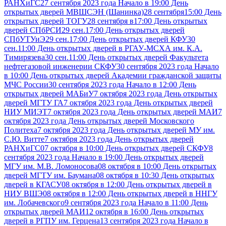
РАНХиГС
27 сентября 2023 года Начало в 19:00 День
открытых дверей МВШСЭН (Шанинка)
28 сентября15:00 День
открытых дверей ТОГУ
28 сентября в17:00 День открытых
дверей СПбРСИ
29 сен.17:00 День открытых дверей
СПбУТУиЭ
29 сен.17:00 День открытых дверей КФУ
30
сен.11:00 День открытых дверей в РГАУ-МСХА им. К.А.
Тимирязева
30 сен.11:00 День открытых дверей Факультета
нефтегазовой инженерии СКФУ
30 сентября 2023 года Начало
в 10:00 День открытых дверей Академии гражданской защиты
МЧС России
30 сентября 2023 года Начало в 12:00 День
открытых дверей МАБиУ
7 октября 2023 года День открытых
дверей МГТУ ГА
7 октября 2023 года День открытых дверей
НИУ МИЭТ
7 октября 2023 года День открытых дверей МАИ
7
октября 2023 года День открытых дверей Московского
Политеха
7 октября 2023 года День открытых дверей МУ им.
С.Ю. Витте
7 октября 2023 года День открытых дверей
РАНХиГС
07 октября в 10:00 День открытых дверей СКФУ
8
сентября 2023 года Начало в 19:00 День открытых дверей
МГУ им. М.В. Ломоносова
08 октября в 10:00 День открытых
дверей МГТУ им. Баумана
08 октября в 10:30 День открытых
дверей в КГАСУ
08 октября в 12:00 День открытых дверей в
НИУ ВШЭ
08 октября в 12:00 День открытых дверей в ННГУ
им. Лобачевского
9 сентября 2023 года Начало в 11:00 День
открытых дверей МАИ
12 октября в 16:00 День открытых
дверей в РГПУ им. Герцена
13 сентября 2023 года Начало в