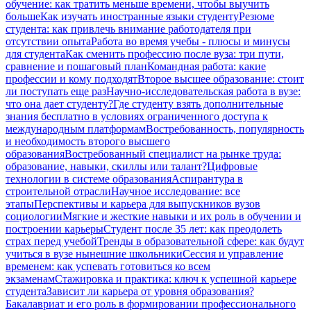
обучение: как тратить меньше времени, чтобы выучить
больше
Как изучать иностранные языки студенту
Резюме
студента: как привлечь внимание работодателя при
отсутствии опыта
Работа во время учебы - плюсы и минусы
для студента
Как сменить профессию после вуза: три пути,
сравнение и пошаговый план
Командная работа: какие
профессии и кому подходят
Второе высшее образование: стоит
ли поступать еще раз
Научно-исследовательская работа в вузе:
что она дает студенту?
Где студенту взять дополнительные
знания бесплатно в условиях ограниченного доступа к
международным платформам
Востребованность, популярность
и необходимость второго высшего
образования
Востребованный специалист на рынке труда:
образование, навыки, скиллы или талант?
Цифровые
технологии в системе образования
Аспирантура в
строительной отрасли
Научное исследование: все
этапы
Перспективы и карьера для выпускников вузов
социологии
Мягкие и жесткие навыки и их роль в обучении и
построении карьеры
Студент после 35 лет: как преодолеть
страх перед учебой
Тренды в образовательной сфере: как будут
учиться в вузе нынешние школьники
Сессия и управление
временем: как успевать готовиться ко всем
экзаменам
Стажировка и практика: ключ к успешной карьере
студента
Зависит ли карьера от уровня образования?
Бакалавриат и его роль в формировании профессионального