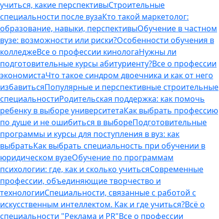
учиться, какие перспективы
Строительные
специальности после вуза
Кто такой маркетолог:
образование, навыки, перспективы
Обучение в частном
вузе: возможности или риски?
Особенности обучения в
колледже
Все о профессии кинолога
Нужны ли
подготовительные курсы абитуриенту?
Все о профессии
экономиста
Что такое синдром двоечника и как от него
избавиться
Популярные и перспективные строительные
специальности
Родительская поддержка: как помочь
ребенку в выборе университета
Как выбрать профессию
по душе и не ошибиться в выборе
Подготовительные
программы и курсы для поступления в вуз: как
выбрать
Как выбрать специальность при обучении в
юридическом вузе
Обучение по программам
психологии: где, как и сколько учиться
Современные
профессии, объединяющие творчество и
технологии
Специальности, связанные с работой с
искусственным интеллектом. Как и где учиться?
Всё о
специальности "Реклама и PR"
Все о профессии