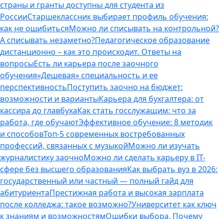
страны и гранты доступны для студента из
России
Старшеклассник выбирает профиль обучения:
как не ошибиться
Можно ли списывать на контрольной?
А списывать незаметно?
Педагогическое образование
дистанционно – как это происходит. Ответы на
вопросы
Есть ли карьера после заочного
обучения
«Дешевая» специальность и ее
перспективность
Поступить заочно на бюджет:
возможности и варианты
Карьера для бухгалтера: от
кассира до главбуха
Как стать госслужащим: что за
работа, где обучают
Эффективное обучение: 8 методик
и способов
Топ-5 современных востребованных
профессий, связанных с музыкой
Можно ли изучать
журналистику заочно
Можно ли сделать карьеру в IT-
сфере без высшего образования
Как выбрать вуз в 2026:
государственный или частный — полный гайд для
абитуриента
Престижная работа и высокая зарплата
после колледжа: такое возможно?
Университет как ключ
к знаниям и возможностям
Ошибки выбора. Почему