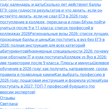
году: календарь и даты
Сколько лет действуют баллы
ЕГЭ: срок годности результатов и что делать, если он
истек
Что делать, если не сдал ЕГЭ в 2026 году:
поступление в колледж, пересдача и план Б
Куда пойти
учиться после 9 и 11 класса: список профессий в
колледжах 2026
Региональные вузы 2026: список лучших,
проходные баллы и цены
Как поступить в вуз без ЕГЭ в
2026: полная инструкция для всех категорий
абитуриентов
Инженерные специальности 2026: почему
они обогнали IT и куда поступать
Колледж vs Вуз в 2026:
две траектории после 9 класса. Плюсы и минусы
Целевое
обучение в 2026 году: как получить направление, сроки,
правила и подводные камни
Как выбрать профессию в
2026 году: пошаговая инструкция и формула успеха
Куда
поступать в 2027: ТОП-7 профессий будущего (по
версии экспертов)
Отзывы
Светлана