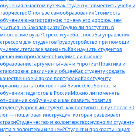
обучения в частом вузе
Как студенту совместить учебу и
творчество
О пользе самообразования
Стоимость
обучения в магистратуре: почему это дороже, чем
учиться на бакалавриате
Трудно ли поступать в
московские вузы?
Стресс и учеба: способы управления
стрессом для студентов
Трудоустройство при помощи
университета: все варианты
Как научить студентов
решению проблем
Необходимо ли высшее
образование: аргументы «за» и «против»
Практика и
стажировка: различия и общее
Как студенту создать
качественное и яркое портфолио
Как студенту
организовать собственный бизнес
Особенности
обучения педагогов в России
Можно ли поменять
отношение к обучению и как развить позитив
студенту
Взрослый студент: как поступить в вуз после 30
лет — пошаговая инструкция, которая развеивает
страхи
Студенчество и волонтерство: нужно ли cтуденту
идти в волонтеры и зачем?
Студент и прокрастинация: