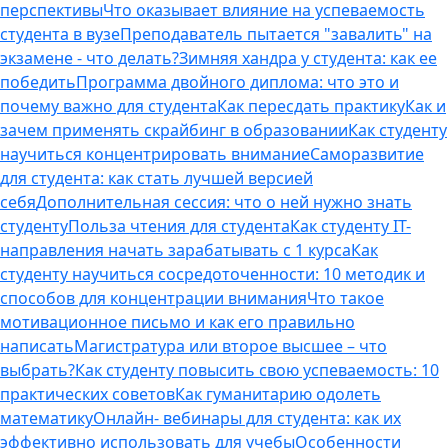
перспективы
Что оказывает влияние на успеваемость
студента в вузе
Преподаватель пытается "завалить" на
экзамене - что делать?
Зимняя хандра у студента: как ее
победить
Программа двойного диплома: что это и
почему важно для студента
Как пересдать практику
Как и
зачем применять скрайбинг в образовании
Как студенту
научиться концентрировать внимание
Саморазвитие
для студента: как стать лучшей версией
себя
Дополнительная сессия: что о ней нужно знать
студенту
Польза чтения для студента
Как студенту IT-
направления начать зарабатывать с 1 курса
Как
студенту научиться сосредоточенности: 10 методик и
способов для концентрации внимания
Что такое
мотивационное письмо и как его правильно
написать
Магистратура или второе высшее – что
выбрать?
Как студенту повысить свою успеваемость: 10
практических советов
Как гуманитарию одолеть
математику
Онлайн- вебинары для студента: как их
эффективно использовать для учебы
Особенности