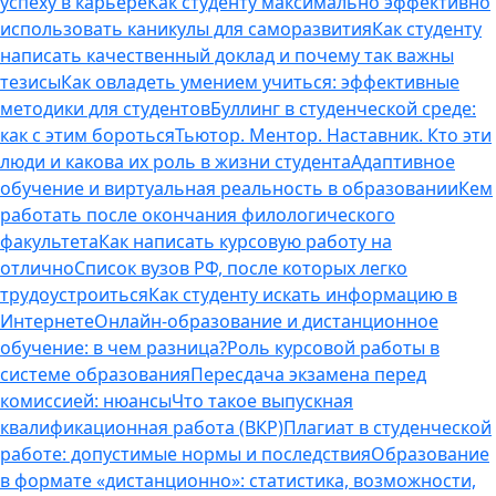
успеху в карьере
Как студенту максимально эффективно
использовать каникулы для саморазвития
Как студенту
написать качественный доклад и почему так важны
тезисы
Как овладеть умением учиться: эффективные
методики для студентов
Буллинг в студенческой среде:
как с этим бороться
Тьютор. Ментор. Наставник. Кто эти
люди и какова их роль в жизни студента
Адаптивное
обучение и виртуальная реальность в образовании
Кем
работать после окончания филологического
факультета
Как написать курсовую работу на
отлично
Список вузов РФ, после которых легко
трудоустроиться
Как студенту искать информацию в
Интернете
Онлайн-образование и дистанционное
обучение: в чем разница?
Роль курсовой работы в
системе образования
Пересдача экзамена перед
комиссией: нюансы
Что такое выпускная
квалификационная работа (ВКР)
Плагиат в студенческой
работе: допустимые нормы и последствия
Образование
в формате «дистанционно»: статистика, возможности,