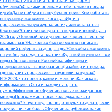
что выбрать
Что значит очно-заочная форма
обучения?
«С такими оценками тебе только в повара
идти!»
Да не пойду я в вашу бухгалтерию! Кем работать
выпускнику экономического вуза
Идти в
профессиональную журналистику или оставаться
блогером?
Стоит ли поступать в педагогический вуз в
2026 году?
Топовый вуз и успешная карьера – есть ли
взаимосвязь?
Насколько быстро можно написать
хороший реферат: за день, за два?
Способы сэкономить
на учебе для студента-платника
Куда пойти учиться: все
виды образования в России
Квалификация и
специальность – в чем разница
Дизайнер интерьера:
где получить профессию – в вузе или на курсах?
ЕГЭ-2023: что нового, какие изменения
Как искать
информацию в Сети и находить то, что
нужно
Эффективное обучение: новые неожиданные
методы
Программист после колледжа: как это
возможно?
Тянул-тянул, но не дотянул: что делать, если
получил низкие баллы
Обучение за рубежом: какие