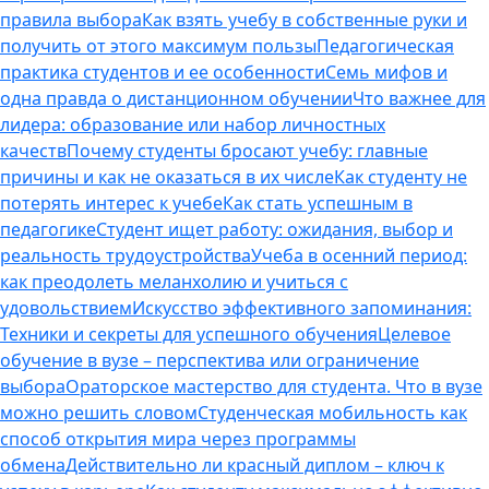
правила выбора
Как взять учебу в собственные руки и
получить от этого максимум пользы
Педагогическая
практика студентов и ее особенности
Семь мифов и
одна правда о дистанционном обучении
Что важнее для
лидера: образование или набор личностных
качеств
Почему студенты бросают учебу: главные
причины и как не оказаться в их числе
Как студенту не
потерять интерес к учебе
Как стать успешным в
педагогике
Студент ищет работу: ожидания, выбор и
реальность трудоустройства
Учеба в осенний период:
как преодолеть меланхолию и учиться с
удовольствием
Искусство эффективного запоминания:
Техники и секреты для успешного обучения
Целевое
обучение в вузе – перспектива или ограничение
выбора
Ораторское мастерство для студента. Что в вузе
можно решить словом
Студенческая мобильность как
способ открытия мира через программы
обмена
Действительно ли красный диплом – ключ к